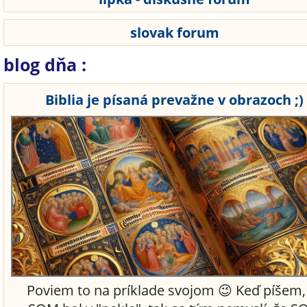
slovak forum
blog dňa :
Biblia je písaná prevažne v obrazoch ;)
Poviem to na príklade svojom 😉 Keď píšem,