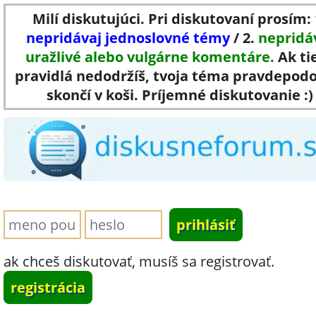
Milí diskutujúci. Pri diskutovaní prosím: 
nepridávaj jednoslovné témy
/ 2.
nepridá
uražlivé alebo vulgárne komentáre.
Ak ti
pravidlá nedodržíš, tvoja téma pravdepod
skončí v koši. Príjemné diskutovanie :)
ak chceš diskutovať, musíš sa registrovať.
registrácia