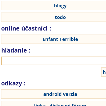
blogy
todo
online účastníci :
Enfant Terrible
hľadanie :
odkazy :
android verzia
lipka - diskusné fórum