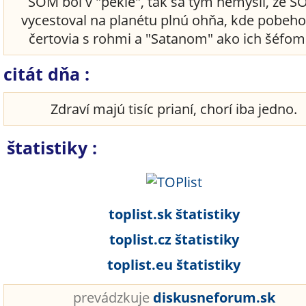
SOM bol v "pekle", tak sa tým nemyslí, že 
vycestoval na planétu plnú ohňa, kde pobeho
čertovia s rohmi a "Satanom" ako ich šéfom 
citát dňa :
Zdraví majú tisíc prianí, chorí iba jedno.
štatistiky :
toplist.sk štatistiky
toplist.cz štatistiky
toplist.eu štatistiky
prevádzkuje
diskusneforum.sk