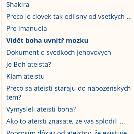
Shakira
Preco je clovek tak odlisny od vsetkych ...
Pre Imanuela
Vidět boha uvnitř mozku
Dokument o svedkoch jehovovych
Je Boh ateista?
Klam ateistu
Preco sa ateisti staraju do nabozenskych
tem?
Vymysleli ateisti boha?
Ako to ateisti znasate, ze vas splodili ...
Poprosím dôkaz od ateistov, že existuje ...