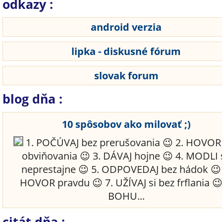
odkazy :
android verzia
lipka - diskusné fórum
slovak forum
blog dňa :
10 spôsobov ako milovať ;)
1. POČÚVAJ bez prerušovania 😉 2. HOVOR
obviňovania 😉 3. DÁVAJ hojne 😉 4. MODLI 
neprestajne 😉 5. ODPOVEDAJ bez hádok 😉 
HOVOR pravdu 😉 7. UŽÍVAJ si bez frflania 😉
BOHU...
citát dňa :