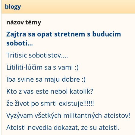
blogy
názov témy
Zajtra sa opat stretnem s buducim
soboti...
Tritisic sobotistov....
Litiliti-lúčim sa s vami :)
Iba svine sa maju dobre :)
Kto z vas este nebol katolik?
že život po smrti existuje!!!!!!
Vyzývam všetkých militantných ateistov!
Ateisti nevedia dokazat, ze su ateisti.