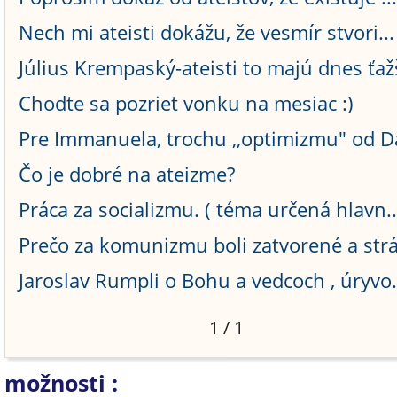
Nech mi ateisti dokážu, že vesmír stvori...
Július Krempaský-ateisti to majú dnes ťaž
Chodte sa pozriet vonku na mesiac :)
Pre Immanuela, trochu ,,optimizmu" od Da
Čo je dobré na ateizme?
Práca za socializmu. ( téma určená hlavn..
Prečo za komunizmu boli zatvorené a strá.
Jaroslav Rumpli o Bohu a vedcoch , úryvo.
1 / 1
možnosti :