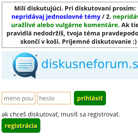
Milí diskutujúci. Pri diskutovaní prosím: 
nepridávaj jednoslovné témy
/ 2.
nepridá
uražlivé alebo vulgárne komentáre.
Ak ti
pravidlá nedodržíš, tvoja téma pravdepod
skončí v koši. Príjemné diskutovanie :)
ak chceš diskutovať, musíš sa registrovať.
registrácia