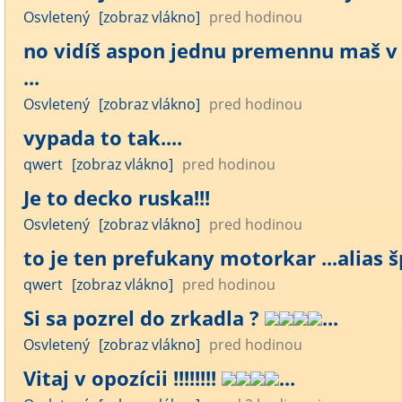
Osvletený
[zobraz vlákno]
pred hodinou
no vidíš aspon jednu premennu maš v 
...
Osvletený
[zobraz vlákno]
pred hodinou
vypada to tak....
qwert
[zobraz vlákno]
pred hodinou
Je to decko ruska!!!
Osvletený
[zobraz vlákno]
pred hodinou
to je ten prefukany motorkar ...alias šp
qwert
[zobraz vlákno]
pred hodinou
Si sa pozrel do zrkadla ?
...
Osvletený
[zobraz vlákno]
pred hodinou
Vitaj v opozícii !!!!!!!!
...