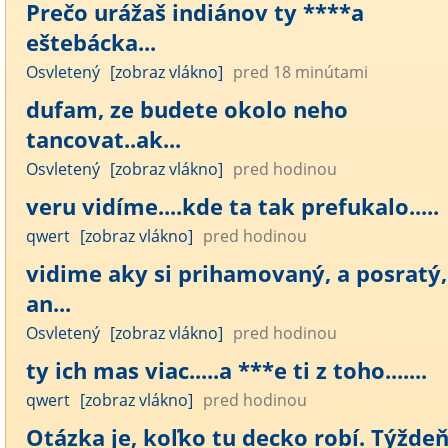
Prečo urážaš indiánov ty ****a
eštebácka...
Osvletený
[zobraz vlákno]
pred 18 minútami
dufam, ze budete okolo neho
tancovat..ak...
Osvletený
[zobraz vlákno]
pred hodinou
veru vidíme....kde ta tak prefukalo.....
qwert
[zobraz vlákno]
pred hodinou
vidime aky si prihamovaný, a posratý,
an...
Osvletený
[zobraz vlákno]
pred hodinou
ty ich mas viac.....a ***e ti z toho.......
qwert
[zobraz vlákno]
pred hodinou
Otázka je, koľko tu decko robí. Týžde