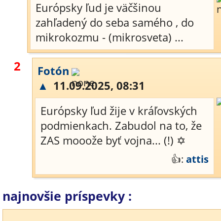
Európsky ľud je väčšinou
zahľadený do seba samého , do
mikrokozmu - (mikrosveta) ...
2
Fotón
▲
11.09.2025, 08:31
Európsky ľud žije v kráľovských
podmienkach. Zabudol na to, že
ZAS mooože byť vojna... (!) ✡
👍:
attis
najnovšie príspevky :