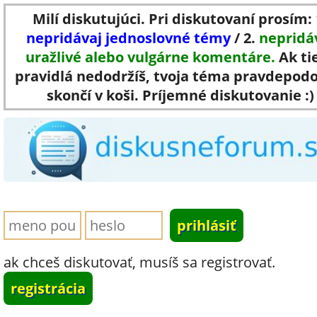
Milí diskutujúci. Pri diskutovaní prosím: 
nepridávaj jednoslovné témy
/ 2.
nepridá
uražlivé alebo vulgárne komentáre.
Ak ti
pravidlá nedodržíš, tvoja téma pravdepod
skončí v koši. Príjemné diskutovanie :)
ak chceš diskutovať, musíš sa registrovať.
registrácia