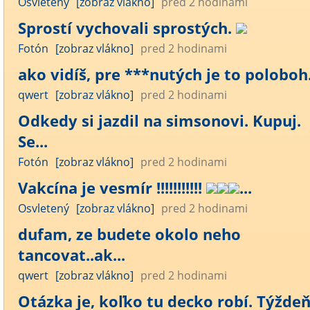
Osvletený
[zobraz vlákno]
pred 2 hodinami
Sprostí vychovali sprostých.
Fotón
[zobraz vlákno]
pred 2 hodinami
ako vidíš, pre ***nutých je to poloboh..
qwert
[zobraz vlákno]
pred 2 hodinami
Odkedy si jazdil na simsonovi. Kupuj.
Se...
Fotón
[zobraz vlákno]
pred 2 hodinami
Vakcína je vesmír !!!!!!!!!!!
...
Osvletený
[zobraz vlákno]
pred 2 hodinami
dufam, ze budete okolo neho
tancovat..ak...
qwert
[zobraz vlákno]
pred 2 hodinami
Otázka je, koľko tu decko robí. Týždeň?