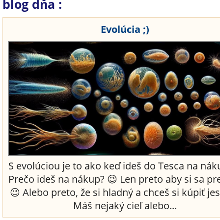
blog dňa :
Evolúcia ;)
S evolúciou je to ako keď ideš do Tesca na nák
Prečo ideš na nákup? 😉 Len preto aby si sa pre
😉 Alebo preto, že si hladný a chceš si kúpiť jes
Máš nejaký cieľ alebo...