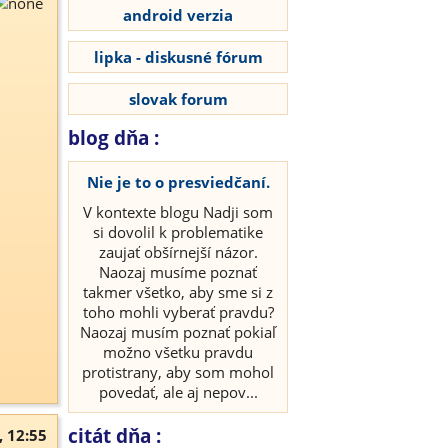
android verzia
lipka - diskusné fórum
slovak forum
blog dňa :
Nie je to o presviedčaní.
V kontexte blogu Nadji som
si dovolil k problematike
zaujať obšírnejší názor.
Naozaj musíme poznať
takmer všetko, aby sme si z
toho mohli vyberať pravdu?
Naozaj musím poznať pokiaľ
možno všetku pravdu
protistrany, aby som mohol
povedať, ale aj nepov...
citát dňa :
, 12:55