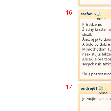
16
stefan 5
Prirodzene.
Žiadny kresťan si
slúžiť.
Áno, aj ja to do
A bolo by dobre,
Mimochodom Tull 
neexistujú, takže
Ale ak je pre te
svojich rúk, ťaž
Skús pozrieť nie
17
ondrej61
Je zaujimave ako