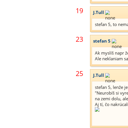
19
J.Tull
stefan 5, to nem
23
stefan 5
Ak myslíš napr ž
Ale neklaniam sa 
25
J.Tull
stefan 5, lenže j
"Neurobíš si vyr
na zemi dolu, al
Aj tí, čo nakrúca