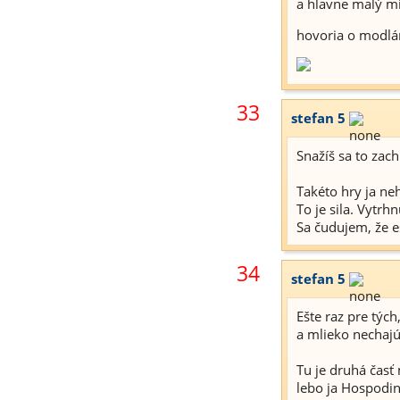
a hlavne malý mi
hovoria o modlár
33
stefan 5
Snažíš sa to zac
Takéto hry ja ne
To je sila. Vytrh
Sa čudujem, že eš
34
stefan 5
Ešte raz pre tých
a mlieko nechajú
Tu je druhá časť
lebo ja Hospodin