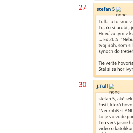
27
stefan 5
Tull... a tu sme 
To, čo si urobil,
Hneď za tým v ko
... Ex 20:5: "Ne
tvoj Bôh, som si
synoch do tretieh
Tie verše hovori
Stal si sa horliv
30
J.Tull
stefan 5, aké sek
časti, ktorá hovor
"Neurobíš si ANI
čo je vo vode p
Ten verš jasne ho
video o katolíko