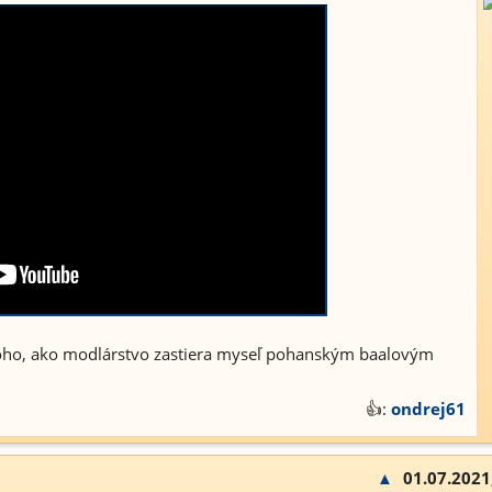
 toho, ako modlárstvo zastiera myseľ pohanským baalovým
👍:
ondrej61
▲
01.07.2021