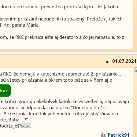
jednému prikázaniu, previnil sa proti všetkým. List Jakuba.
žiavanim prikázaní nebude nikto spasený. Pretože aj tak ich
l. Ani panna Mária.
 tom, že RKC prekruca ešte aj desatoro a čo jej nepasuje, to z
▲
01.07.2021
 sa RKC, že nemajú v katechizme spomenuté 2. prikázanie...
e sú všetky prikázania a okrem toho píše sa v ňom aj o
kaz
že kritici ignorujú akékoľvek katolícke vysvetlenia, nepočúvajú
 zabudol si odpovedať na otázku "Dodržujú ho /2.
ci* kresťania, ktorí tak vehemetne kritizujú stvárňovania
ie, Boha ...?"
dodržuješ?
👍:
Patrick91