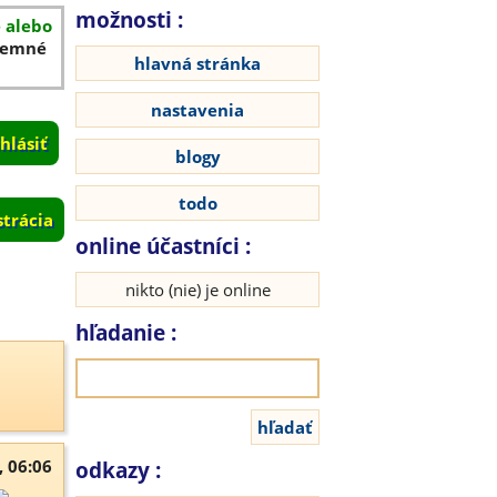
možnosti :
é alebo
íjemné
hlavná stránka
nastavenia
blogy
todo
strácia
online účastníci :
nikto (nie) je online
hľadanie :
, 06:06
odkazy :