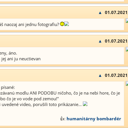
▲
01.07.2021
áš naozaj ani jednu fotografiu?
▲
01.07.2021
eny, áno.
jej ani ju neuctievan
▲
01.07.2021
e písané:
ezávanú modlu ANI PODOBU ničoho, čo je na nebi hore, čo je
ebo čo je vo vode pod zemou!"
li uvedené video, porušili toto prikázanie...
👍:
humanitárny bombardér