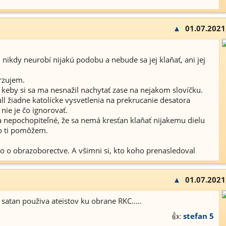
▲
01.07.2021
 nikdy neurobí nijakú podobu a nebude sa jej klaňať, ani jej
drzujem.
 keby si sa ma nesnažil nachytať zase na nejakom slovíčku.
žiadne katolícke vysvetlenia na prekrucanie desatora
 nie je čo ignorovať.
ba nepochopiteľné, že sa nemá kresťan klaňať nijakemu dielu
ko ti pomôžem.
čo o obrazoborectve. A všimni si, kto koho prenasledoval
▲
01.07.2021
 satan použiva ateistov ku obrane RKC.....
👍:
stefan 5