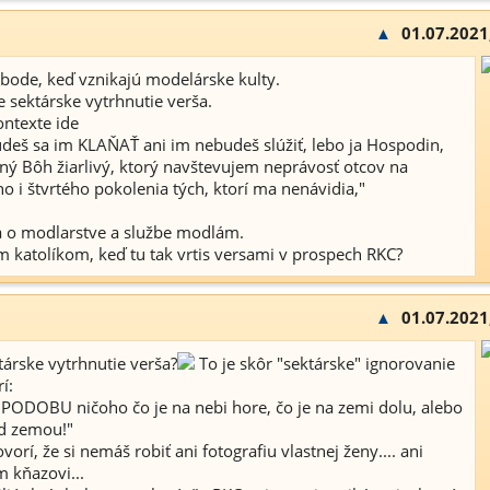
▲
01.07.2021
v bode, keď vznikajú modelárske kulty.
 je sektárske vytrhnutie verša.
ntexte ide
budeš sa im KLAŇAŤ ani im nebudeš slúžiť, lebo ja Hospodin,
lný Bôh žiarlivý, ktorý navštevujem neprávosť otcov na
o i štvrtého pokolenia tých, ktorí ma nenávidia,"
a o modlarstve a službe modlám.
ym katolíkom, keď tu tak vrtis versami v prospech RKC?
▲
01.07.2021
társke vytrhnutie verša?
To je skôr "sektárske" ignorovanie
í:
 PODOBU ničoho čo je na nebi hore, čo je na zemi dolu, alebo
od zemou!"
vorí, že si nemáš robiť ani fotografiu vlastnej ženy.... ani
m kňazovi...