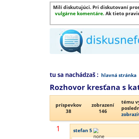
Milí diskutujúci. Pri diskutovaní pro
vulgárne komentáre.
Ak tieto pravi
tu sa nachádzaš :
hlavná stránka
Rozhovor kresťana s k
tému vy
príspevkov
zobrazení
posledn
38
146
zobrazi
1
stefan 5