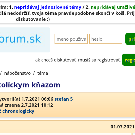
sím: 1.
nepridávaj jednoslovné témy
/ 2.
nepridávaj uražliv
dlá nedodržíš, tvoja téma pravdepodobne skončí v koši. Pr
diskutovanie :)
ak chceš diskutovať, musíš sa registrovať.
regi
/
náboženstvo
/
téma
atolíckym kňazom
tvoril(a) 1.7.2021 06:06
stefan 5
á zmena 2.7.2021 10:12
ť chronologicky
01.07.2021