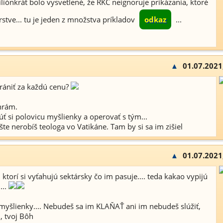
liónkrát bolo vysvetlené, že RKC neignoruje prikázania, ktoré
stve... tu je jeden z množstva príkladov
odkaz
...
▲
01.07.2021
hrániť za každú cenu?
hrám.
núť si polovicu myšlienky a operovať s tým...
te nerobíš teologa vo Vatikáne. Tam by si sa im zišiel
▲
01.07.2021
, ktorí si vyťahujú sektársky čo im pasuje.... teda kakao vypijú
...
 myšlienky.... Nebudeš sa im KLAŇAŤ ani im nebudeš slúžiť,
, tvoj Bôh