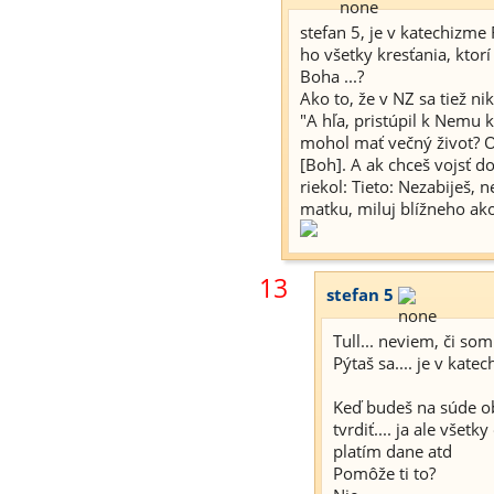
stefan 5, je v katechizm
ho všetky kresťania, ktor
Boha ...?
Ako to, že v NZ sa tiež n
"A hľa, pristúpil k Nemu 
mohol mať večný život? 
[Boh]. A ak chceš vojsť do
riekol: Tieto: Nezabiješ, 
matku, miluj blížneho ak
13
stefan 5
Tull... neviem, či so
Pýtaš sa.... je v ka
Keď budeš na súde ob
tvrdiť.... ja ale vše
platím dane atd
Pomôže ti to?