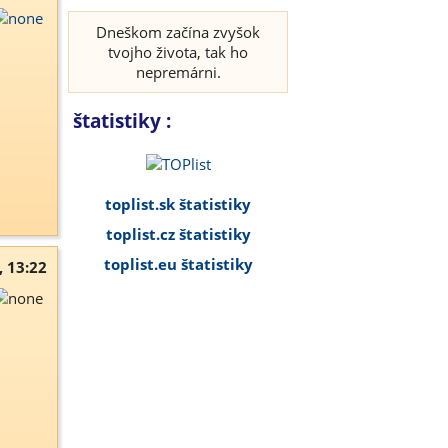
Dneškom začína zvyšok
tvojho života, tak ho
nepremárni.
štatistiky :
toplist.sk štatistiky
toplist.cz štatistiky
toplist.eu štatistiky
, 13:22