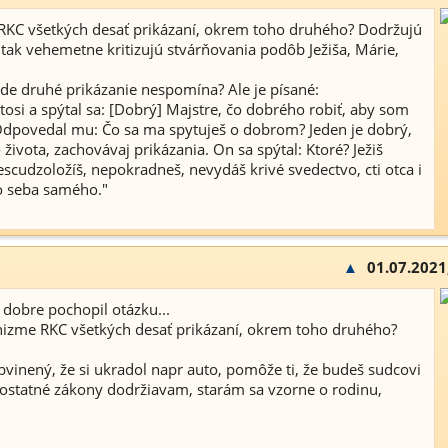
e RKC všetkých desať prikázaní, okrem toho druhého? Dodržujú
í tak vehemetne kritizujú stvárňovania podôb Ježiša, Márie,
ikde druhé prikázanie nespomína? Ale je písané:
ktosi a spýtal sa: [Dobrý] Majstre, čo dobrého robiť, aby som
Odpovedal mu: Čo sa ma spytuješ o dobrom? Jeden je dobrý,
 života, zachovávaj prikázania. On sa spýtal: Ktoré? Ježiš
nescudzoložíš, nepokradneš, nevydáš krivé svedectvo, cti otca i
o seba samého."
▲
01.07.2021
m dobre pochopil otázku...
techizme RKC všetkých desať prikázaní, okrem toho druhého?
vinený, že si ukradol napr auto, pomôže ti, že budeš sudcovi
tky ostatné zákony dodržiavam, starám sa vzorne o rodinu,