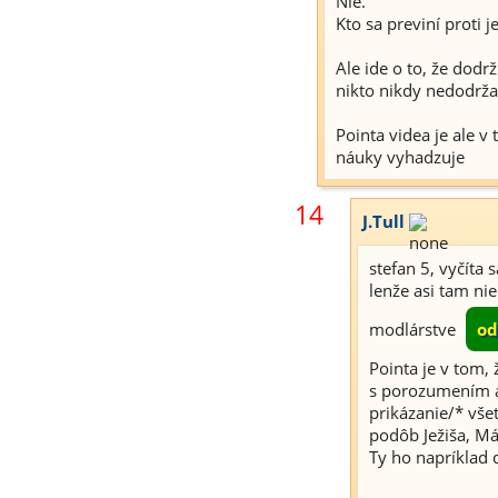
Nie.
Kto sa previní proti 
Ale ide o to, že dodr
nikto nikdy nedodrža
Pointa videa je ale v
náuky vyhadzuje
14
J.Tull
stefan 5, vyčíta
lenže asi tam ni
modlárstve
od
Pointa je v tom, 
s porozumením a
prikázanie/* všet
podôb Ježiša, Már
Ty ho napríklad 