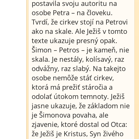
postavila svoju autoritu na
osobe Petra – na človeku.
Tvrdí, že cirkev stojí na Petrovi
ako na skale. Ale Ježiš v tomto
texte ukazuje presný opak.
Šimon – Petros – je kameň, nie
skala. Je nestály, kolísavý, raz
odvážny, raz slabý. Na takejto
osobe nemôže stáť cirkev,
ktorá má prežiť stáročia a
odolať útokom temnoty. Ježiš
jasne ukazuje, že základom nie
je Šimonova povaha, ale
zjavenie, ktoré dostal od Otca:
že Ježiš je Kristus, Syn živého