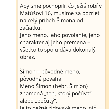
Aby sme pochopili, čo Ježiš robí v
Matúšovi 16, musíme sa pozrieť
na celý príbeh Šimona od
začiatku.
Jeho meno, jeho povolanie, jeho
charakter aj jeho premena –
všetko to spolu dáva dokonalý
obraz.
Šimon – pôvodné meno,
pôvodná povaha
Meno Šimon (hebr. Šim’on)
znamená „ten, ktorý počúva“
alebo „počutý“.
Je to bežné židovské meno, nič