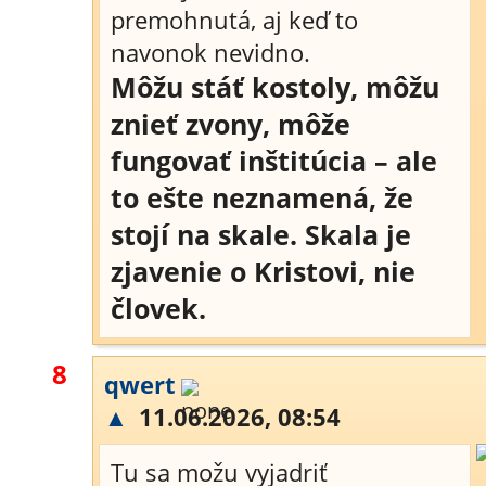
premohnutá, aj keď to
navonok nevidno.
Môžu stáť kostoly, môžu
znieť zvony, môže
fungovať inštitúcia – ale
to ešte neznamená, že
stojí na skale. Skala je
zjavenie o Kristovi, nie
človek.
8
qwert
▲
11.06.2026, 08:54
Tu sa možu vyjadriť