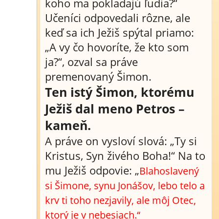
koho ma pokladajú ľudia?“
Učeníci odpovedali rôzne, ale
keď sa ich Ježiš spýtal priamo:
„A vy čo hovoríte, že kto som
ja?“, ozval sa práve
premenovaný Šimon.
Ten istý Šimon, ktorému
Ježiš dal meno Petros –
kameň.
A práve on vysloví slová: „Ty si
Kristus, Syn živého Boha!“ Na to
mu Ježiš odpovie: „
Blahoslavený
si Šimone, synu Jonášov, lebo telo a
krv ti toho nezjavily, ale môj Otec,
ktorý je v nebesiach.“