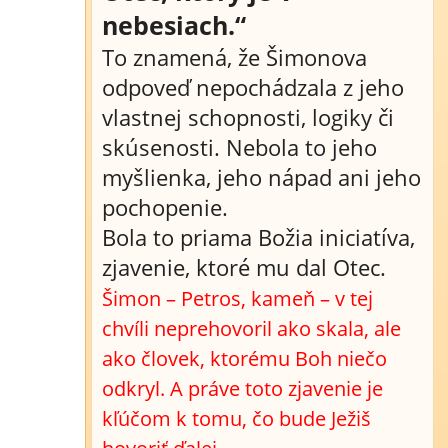
nebesiach.“
To znamená, že Šimonova
odpoveď nepochádzala z jeho
vlastnej schopnosti, logiky či
skúsenosti. Nebola to jeho
myšlienka, jeho nápad ani jeho
pochopenie.
Bola to priama Božia iniciatíva,
zjavenie, ktoré mu dal Otec.
Šimon – Petros, kameň – v tej
chvíli neprehovoril ako skala, ale
ako človek, ktorému Boh niečo
odkryl. A práve toto zjavenie je
kľúčom k tomu, čo bude Ježiš