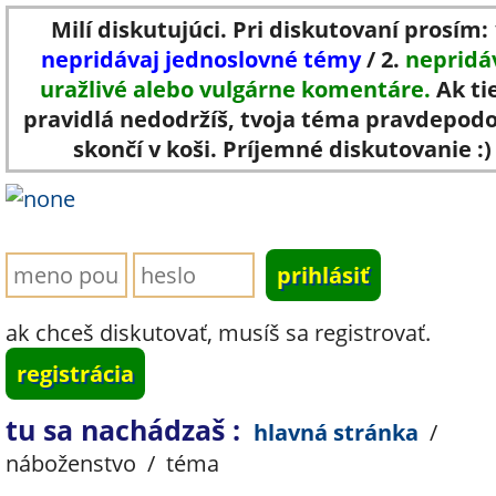
Milí diskutujúci. Pri diskutovaní prosím: 
nepridávaj jednoslovné témy
/ 2.
nepridá
uražlivé alebo vulgárne komentáre.
Ak ti
pravidlá nedodržíš, tvoja téma pravdepod
skončí v koši. Príjemné diskutovanie :)
ak chceš diskutovať, musíš sa registrovať.
registrácia
tu sa nachádzaš :
hlavná stránka
/
náboženstvo
/
téma