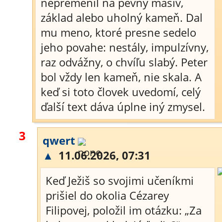
nepremenil na pevný masív,
základ alebo uholný kameň. Dal
mu meno, ktoré presne sedelo
jeho povahe: nestály, impulzívny,
raz odvážny, o chvíľu slabý. Peter
bol vždy len kameň, nie skala. A
keď si toto človek uvedomí, celý
ďalší text dáva úplne iný zmysel.
3
qwert
▲
11.06.2026, 07:31
Keď Ježiš so svojimi učeníkmi
prišiel do okolia Cézarey
Filipovej, položil im otázku: „Za