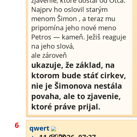
zjavenie, ktoré dostal od Otca.
Najprv ho oslovil starým
menom Šimon , a teraz mu
pripomína jeho nové meno
Petros — kameň. Ježiš reaguje
na jeho slová,
ale zároveň
ukazuje, že základ, na
ktorom bude stáť cirkev,
nie je Šimonova nestála
povaha, ale to zjavenie,
ktoré práve prijal.
6
qwert