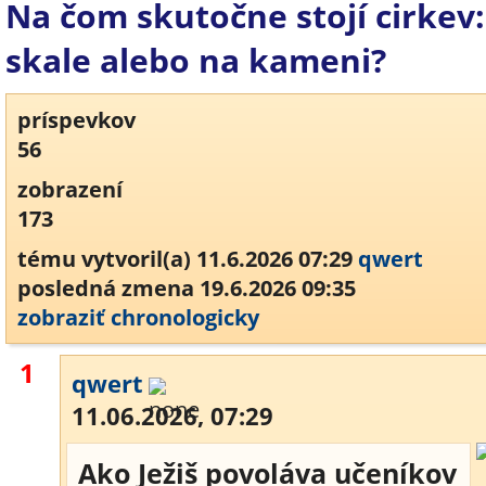
Na čom skutočne stojí cirkev:
skale alebo na kameni?
príspevkov
56
zobrazení
173
tému vytvoril(a) 11.6.2026 07:29
qwert
posledná zmena 19.6.2026 09:35
zobraziť chronologicky
1
qwert
11.06.2026, 07:29
Ako Ježiš povoláva učeníkov