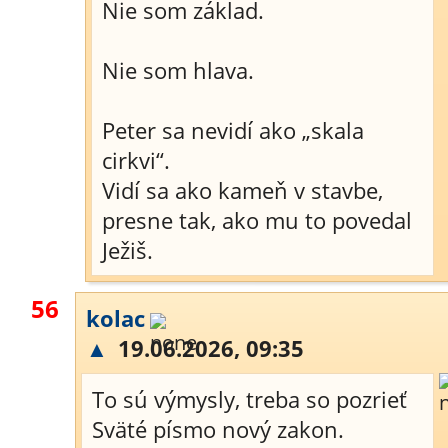
Nie som základ.
Nie som hlava.
Peter sa nevidí ako „skala
cirkvi“.
Vidí sa ako kameň v stavbe,
presne tak, ako mu to povedal
Ježiš.
56
kolac
▲
19.06.2026, 09:35
To sú výmysly, treba so pozrieť
Sväté písmo nový zakon.