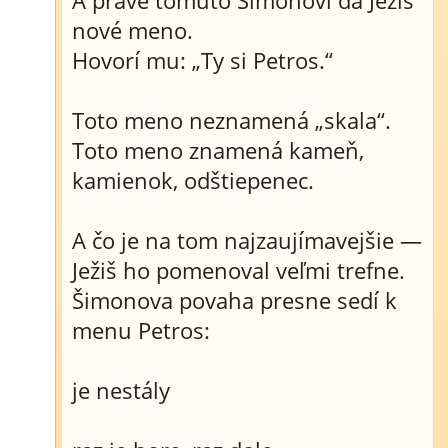
A práve tomuto Šimonovi dá Ježiš
nové meno.
Hovorí mu: „Ty si Petros.“
Toto meno neznamená „skala“.
Toto meno znamená kameň,
kamienok, odštiepenec.
A čo je na tom najzaujímavejšie —
Ježiš ho pomenoval veľmi trefne.
Šimonova povaha presne sedí k
menu Petros:
je nestály