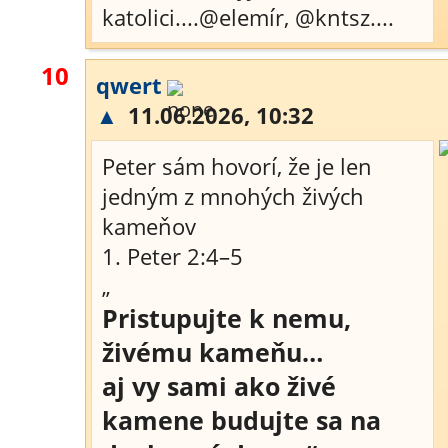
katolici....@elemír, @kntsz....
10
qwert
▲
11.06.2026, 10:32
Peter sám hovorí, že je len
jedným z mnohých živých
kameňov
1. Peter 2:4–5
„
Pristupujte k nemu,
živému kameňu…
aj vy sami ako živé
kamene budujte sa na