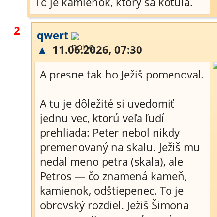
To je kamienok, ktorý sa kotúľa.
2
qwert
▲
11.06.2026, 07:30
A presne tak ho Ježiš pomenoval.
A tu je dôležité si uvedomiť
jednu vec, ktorú veľa ľudí
prehliada: Peter nebol nikdy
premenovaný na skalu. Ježiš mu
nedal meno petra (skala), ale
Petros — čo znamená kameň,
kamienok, odštiepenec. To je
obrovský rozdiel. Ježiš Šimona