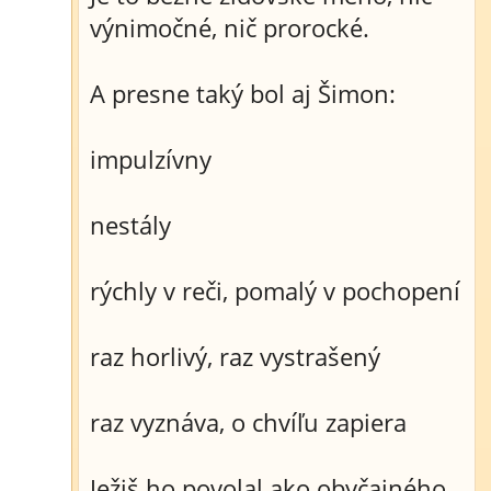
výnimočné, nič prorocké.
A presne taký bol aj Šimon:
impulzívny
nestály
rýchly v reči, pomalý v pochopení
raz horlivý, raz vystrašený
raz vyznáva, o chvíľu zapiera
Ježiš ho povolal ako obyčajného