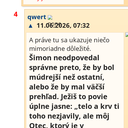
4
qwert
▲
11.06.2026, 07:32
A práve tu sa ukazuje niečo
mimoriadne dôležité.
Šimon neodpovedal
správne preto, že by bol
múdrejší než ostatní,
alebo že by mal väčší
prehľad. Ježiš to povie
úplne jasne: „telo a krv ti
toho nezjavily, ale môj
Otec, ktorý je v