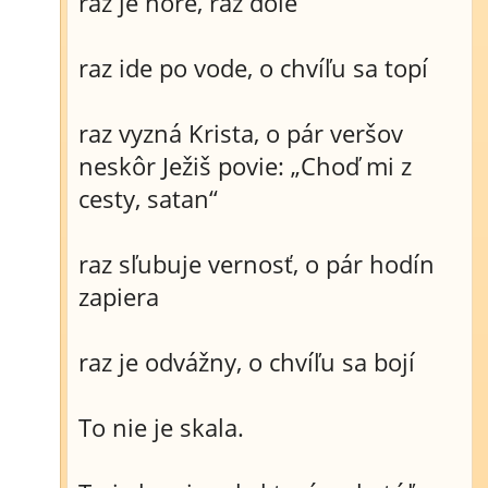
raz je hore, raz dole
raz ide po vode, o chvíľu sa topí
raz vyzná Krista, o pár veršov
neskôr Ježiš povie: „Choď mi z
cesty, satan“
raz sľubuje vernosť, o pár hodín
zapiera
raz je odvážny, o chvíľu sa bojí
To nie je skala.