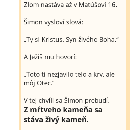
Zlom nastáva až v Matúšovi 16.
Šimon vysloví slová:
„Ty si Kristus, Syn živého Boha.“
A Ježiš mu hovorí:
„Toto ti nezjavilo telo a krv, ale
môj Otec.“
V tej chvíli sa Šimon prebudí.
Z mŕtveho kameňa sa
stáva živý kameň.