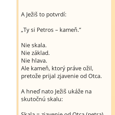
A Ježiš to potvrdí:
„Ty si Petros – kameň.“
Nie skala.
Nie základ.
Nie hlava.
Ale kameň, ktorý práve ožil,
pretože prijal zjavenie od Otca.
A hneď nato Ježiš ukáže na
skutočnú skalu:
Skala = zjavenie od Otca (petra)