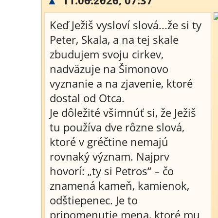
▲
11.06.2026, 07:37
Keď Ježiš vysloví slová...že si ty
Peter, Skala, a na tej skale
zbudujem svoju cirkev,
nadväzuje na Šimonovo
vyznanie a na zjavenie, ktoré
dostal od Otca.
Je dôležité všimnúť si, že Ježiš
tu používa dve rôzne slová,
ktoré v gréčtine nemajú
rovnaký význam. Najprv
hovorí: „ty si Petros“ – čo
znamená kameň, kamienok,
odštiepenec. Je to
pripomenutie mena, ktoré mu