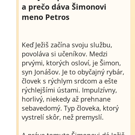
a prečo dáva Šimonovi
meno Petros
Keď Ježiš začína svoju službu,
povoláva si učeníkov. Medzi
prvými, ktorých osloví, je Šimon,
syn Jonášov. Je to obyčajný rybár,
človek s rýchlym srdcom a ešte
rýchlejšími ústami. Impulzívny,
horlivý, niekedy až prehnane
sebavedomý. Typ človeka, ktorý
vystrelí skôr, než premyslí.