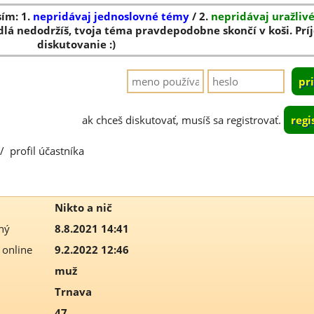
sím: 1.
nepridávaj jednoslovné témy
/ 2.
nepridávaj uražliv
dlá nedodržíš, tvoja téma pravdepodobne skončí v koši. Pr
diskutovanie :)
ak chceš diskutovať, musíš sa registrovať.
regi
/
profil účastníka
Nikto a nič
ný
8.8.2021 14:41
 online
9.2.2022 12:46
muž
Trnava
47