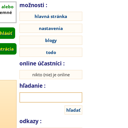
možnosti :
é alebo
íjemné
hlavná stránka
nastavenia
blogy
strácia
todo
online účastníci :
nikto (nie) je online
hľadanie :
odkazy :