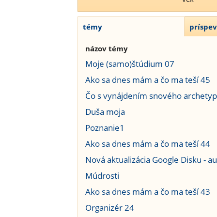
témy
príspe
názov témy
Moje (samo)štúdium 07
Ako sa dnes mám a čo ma teší 45
Čo s vynájdením snového archetyp
Duša moja
Poznanie1
Ako sa dnes mám a čo ma teší 44
Nová aktualizácia Google Disku - a
Múdrosti
Ako sa dnes mám a čo ma teší 43
Organizér 24