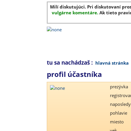
Milí diskutujúci. Pri diskutovaní pro
vulgárne komentáre.
Ak tieto pravi
tu sa nachádzaš :
hlavná stránka
profil účastníka
prezývka
registrova
naposledy
pohlavie
miesto
vek