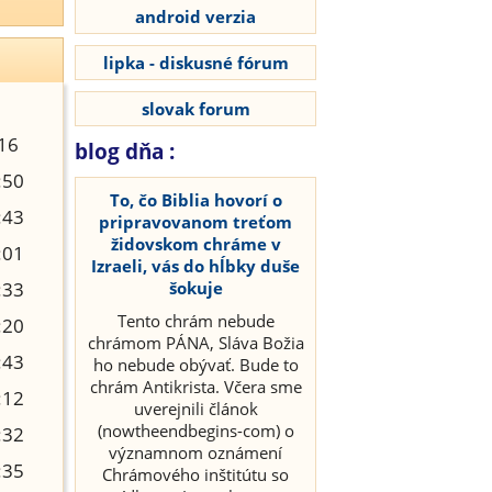
android verzia
lipka - diskusné fórum
slovak forum
16
blog dňa :
:50
To, čo Biblia hovorí o
:43
pripravovanom treťom
židovskom chráme v
:01
Izraeli, vás do hĺbky duše
:33
šokuje
Tento chrám nebude
:20
chrámom PÁNA, Sláva Božia
:43
ho nebude obývať. Bude to
chrám Antikrista. Včera sme
:12
uverejnili článok
(nowtheendbegins-com) o
:32
významnom oznámení
:35
Chrámového inštitútu so