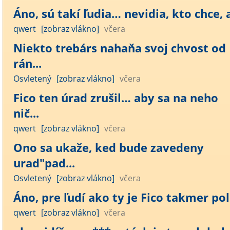
Áno, sú takí ľudia… nevidia, kto chce, a
qwert
[zobraz vlákno]
včera
Niekto trebárs nahaňa svoj chvost od
rán...
Osvletený
[zobraz vlákno]
včera
Fico ten úrad zrušil… aby sa na neho
nič...
qwert
[zobraz vlákno]
včera
Ono sa ukaže, ked bude zavedeny
urad"pad...
Osvletený
[zobraz vlákno]
včera
Áno, pre ľudí ako ty je Fico takmer polo
qwert
[zobraz vlákno]
včera