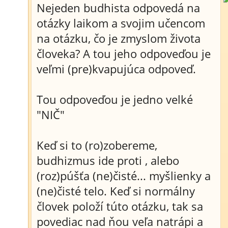
Nejeden budhista odpovedá na
otázky laikom a svojim učencom
na otázku, čo je zmyslom života
človeka? A tou jeho odpoveďou je
veľmi (pre)kvapujúca odpoveď.
Tou odpoveďou je jedno velké
"NIČ"
Keď si to (ro)zobereme,
budhizmus ide proti , alebo
(roz)púšťa (ne)čisté... myšlienky a
(ne)čisté telo. Keď si normálny
človek položí túto otázku, tak sa
povediac nad ňou veľa natrápi a