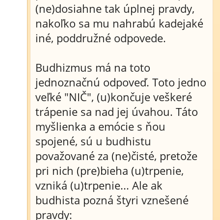
(ne)dosiahne tak úplnej pravdy,
nakoľko sa mu nahrabú kadejaké
iné, poddružné odpovede.
Budhizmus má na toto
jednoznačnú odpoveď. Toto jedno
veľké "NIČ", (u)končuje veškeré
trápenie sa nad jej úvahou. Táto
myšlienka a emócie s ňou
spojené, sú u budhistu
považované za (ne)čisté, pretože
pri nich (pre)bieha (u)trpenie,
vzniká (u)trpenie... Ale ak
budhista pozná štyri vznešené
pravdy: