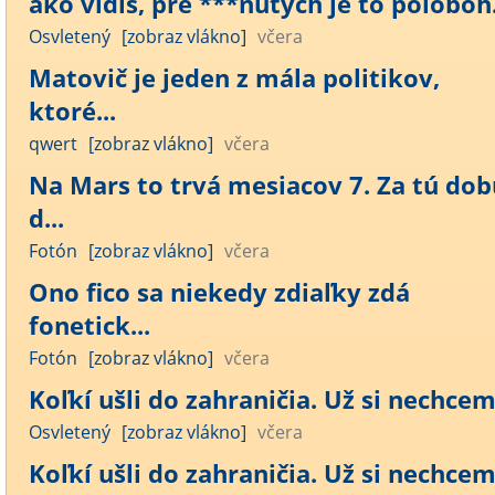
ako vidíš, pre ***nutých je to poloboh..
Osvletený
[zobraz vlákno]
včera
Matovič je jeden z mála politikov,
ktoré...
qwert
[zobraz vlákno]
včera
Na Mars to trvá mesiacov 7. Za tú dob
d...
Fotón
[zobraz vlákno]
včera
Ono fico sa niekedy zdiaľky zdá
fonetick...
Fotón
[zobraz vlákno]
včera
Koľkí ušli do zahraničia. Už si nechcem 
Osvletený
[zobraz vlákno]
včera
Koľkí ušli do zahraničia. Už si nechcem 