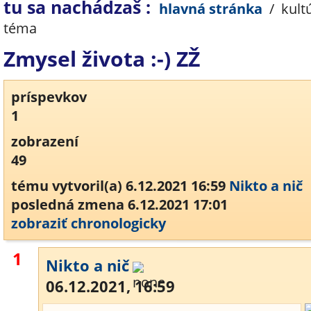
tu sa nachádzaš :
hlavná stránka
/
kult
téma
Zmysel života :-) ZŽ
príspevkov
1
zobrazení
49
tému vytvoril(a) 6.12.2021 16:59
Nikto a nič
posledná zmena 6.12.2021 17:01
zobraziť chronologicky
1
Nikto a nič
06.12.2021, 16:59