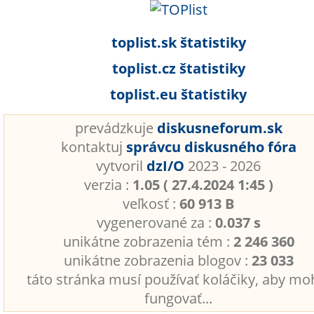
toplist.sk štatistiky
toplist.cz štatistiky
toplist.eu štatistiky
prevádzkuje
diskusneforum.sk
kontaktuj
správcu diskusného fóra
vytvoril
dzI/O
2023 - 2026
verzia :
1.05 ( 27.4.2024 1:45 )
veľkosť :
60 913 B
vygenerované za :
0.037 s
unikátne zobrazenia tém :
2 246 360
unikátne zobrazenia blogov :
23 033
táto stránka musí používať koláčiky, aby mo
fungovať...