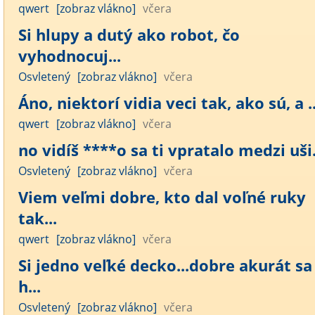
qwert
[zobraz vlákno]
včera
Si hlupy a dutý ako robot, čo
vyhodnocuj...
Osvletený
[zobraz vlákno]
včera
Áno, niektorí vidia veci tak, ako sú, a ..
qwert
[zobraz vlákno]
včera
no vidíš ****o sa ti vpratalo medzi uši..
Osvletený
[zobraz vlákno]
včera
Viem veľmi dobre, kto dal voľné ruky
tak...
qwert
[zobraz vlákno]
včera
Si jedno veľké decko...dobre akurát sa
h...
Osvletený
[zobraz vlákno]
včera