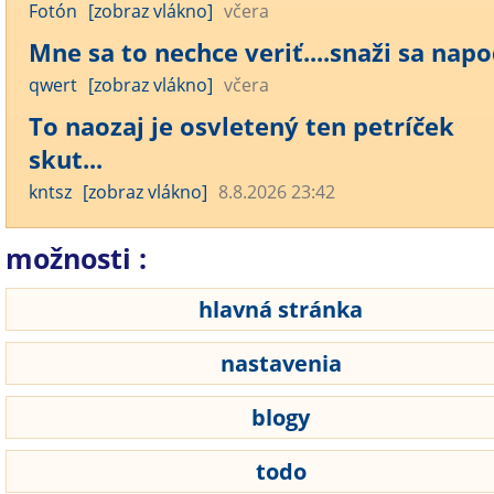
Fotón
[zobraz vlákno]
včera
Mne sa to nechce veriť....snaži sa napod
qwert
[zobraz vlákno]
včera
To naozaj je osvletený ten petríček
skut...
kntsz
[zobraz vlákno]
8.8.2026 23:42
možnosti :
hlavná stránka
nastavenia
blogy
todo