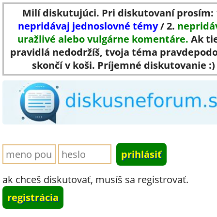
Milí diskutujúci. Pri diskutovaní prosím: 
nepridávaj jednoslovné témy
/ 2.
nepridá
uražlivé alebo vulgárne komentáre.
Ak ti
pravidlá nedodržíš, tvoja téma pravdepod
skončí v koši. Príjemné diskutovanie :)
ak chceš diskutovať, musíš sa registrovať.
registrácia