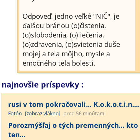
Odpoveď, jedno veľké "NIČ", je
ďalšou bránou (o)čistenia,
(o)slobodenia, (o)liečenia,
(o)zdravenia, (o)svietenia duše
mojej a tela môjho, mysle a
emočného tela bolesti.
najnovšie príspevky :
rusi v tom pokračovali... K.o.k.o.t.i.n....
Fotón
[zobraz vlákno]
pred 56 minútami
Porozmýšľaj o tých premenných... kto
ten...