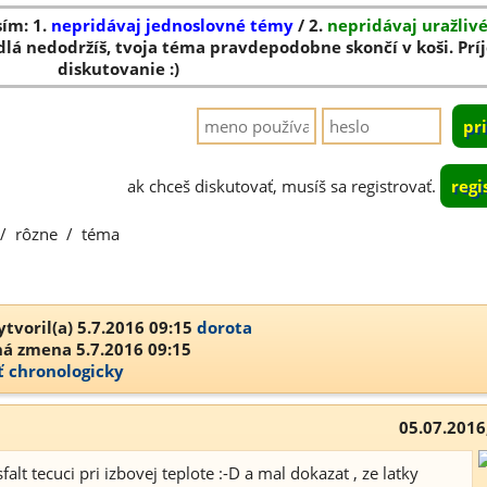
sím: 1.
nepridávaj jednoslovné témy
/ 2.
nepridávaj uražliv
dlá nedodržíš, tvoja téma pravdepodobne skončí v koši. Pr
diskutovanie :)
ak chceš diskutovať, musíš sa registrovať.
regi
/
rôzne
/
téma
tvoril(a) 5.7.2016 09:15
dorota
á zmena 5.7.2016 09:15
ť chronologicky
05.07.2016
alt tecuci pri izbovej teplote :-D a mal dokazat , ze latky