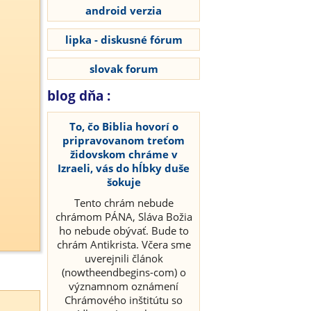
android verzia
lipka - diskusné fórum
slovak forum
blog dňa :
To, čo Biblia hovorí o
pripravovanom treťom
židovskom chráme v
Izraeli, vás do hĺbky duše
šokuje
Tento chrám nebude
chrámom PÁNA, Sláva Božia
ho nebude obývať. Bude to
chrám Antikrista. Včera sme
uverejnili článok
(nowtheendbegins-com) o
významnom oznámení
Chrámového inštitútu so