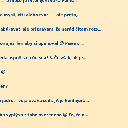
 : To niečo je inteligentné 😉 Point...
e myslí, cíti alebo tvorí — ale preto,...
úravať, ale priznávam, že nerád čítam rozs...
onuješ, len aby si oponoval 😉 Píšem: ...
da aspoň sa o ňu snažíš. Čo však, ak je...
 😉
deň?
adro: Tvoja úvaha sedí. JA je konfigurá...
bo vyplýva z toho overeného 😉 To, že n...