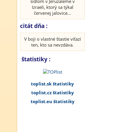
sídlom v Jeruzaleme v
Izraeli, ktorý sa týkal
červenej jalovice...
citát dňa :
V boji o vlastné štastie víťazí
ten, kto sa nevzdáva.
štatistiky :
toplist.sk štatistiky
toplist.cz štatistiky
toplist.eu štatistiky