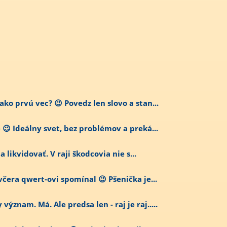
ko prvú vec? 😉 Povedz len slovo a stan...
😉 Ideálny svet, bez problémov a preká...
ba likvidovať. V raji škodcovia nie s...
včera qwert-ovi spomínal 😉 Pšenička je...
znam. Má. Ale predsa len - raj je raj.....