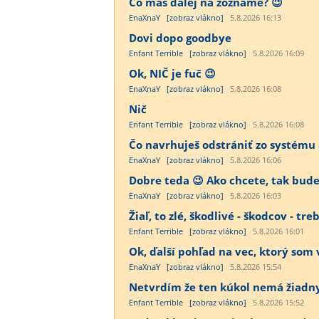
Čo máš ďalej na zozname? 😉
EnaXnaY
[zobraz vlákno]
5.8.2026 16:13
Dovi dopo goodbye
Enfant Terrible
[zobraz vlákno]
5.8.2026 16:09
Ok, NIČ je fuč 😉
EnaXnaY
[zobraz vlákno]
5.8.2026 16:08
Nič
Enfant Terrible
[zobraz vlákno]
5.8.2026 16:08
Čo navrhuješ odstrániť zo systému a
EnaXnaY
[zobraz vlákno]
5.8.2026 16:06
Dobre teda 😉 Ako chcete, tak bude 
EnaXnaY
[zobraz vlákno]
5.8.2026 16:03
Žiaľ, to zlé, škodlivé - škodcov - tre
Enfant Terrible
[zobraz vlákno]
5.8.2026 16:01
Ok, ďalší pohľad na vec, ktorý som 
EnaXnaY
[zobraz vlákno]
5.8.2026 15:54
Netvrdím že ten kúkol nemá žiadny vý
Enfant Terrible
[zobraz vlákno]
5.8.2026 15:52