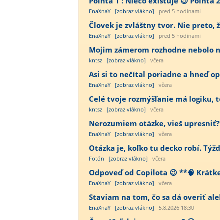
Pointa 1 : Niečo existuje 😉 Pointa 2
EnaXnaY
[zobraz vlákno]
pred 5 hodinami
Človek je zvláštny tvor. Nie preto, ž
EnaXnaY
[zobraz vlákno]
pred 5 hodinami
Mojim zámerom rozhodne nebolo nab
kntsz
[zobraz vlákno]
včera
Asi si to nečítal poriadne a hneď op
EnaXnaY
[zobraz vlákno]
včera
Celé tvoje rozmýšľanie má logiku, te
kntsz
[zobraz vlákno]
včera
Nerozumiem otázke, vieš upresniť?
EnaXnaY
[zobraz vlákno]
včera
Otázka je, koľko tu decko robí. Týž
Fotón
[zobraz vlákno]
včera
Odpoveď od Copilota 😉 **🧠 Krátke j
EnaXnaY
[zobraz vlákno]
včera
Staviam na tom, čo sa dá overiť ale
EnaXnaY
[zobraz vlákno]
5.8.2026 18:30