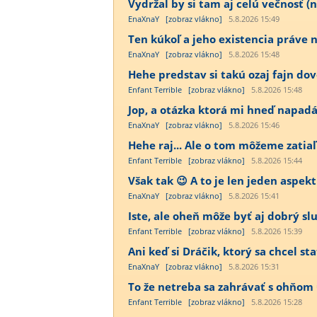
Vydržal by si tam aj celú večnosť (n
EnaXnaY
[zobraz vlákno]
5.8.2026 15:49
Ten kúkoľ a jeho existencia práve n
EnaXnaY
[zobraz vlákno]
5.8.2026 15:48
Hehe predstav si takú ozaj fajn dov
Enfant Terrible
[zobraz vlákno]
5.8.2026 15:48
Jop, a otázka ktorá mi hneď napadá p
EnaXnaY
[zobraz vlákno]
5.8.2026 15:46
Hehe raj... Ale o tom môžeme zatiaľ
Enfant Terrible
[zobraz vlákno]
5.8.2026 15:44
Však tak 😉 A to je len jeden aspekt 
EnaXnaY
[zobraz vlákno]
5.8.2026 15:41
Iste, ale oheň môže byť aj dobrý sluh
Enfant Terrible
[zobraz vlákno]
5.8.2026 15:39
Ani keď si Dráčik, ktorý sa chcel st
EnaXnaY
[zobraz vlákno]
5.8.2026 15:31
To že netreba sa zahrávať s ohňom 
Enfant Terrible
[zobraz vlákno]
5.8.2026 15:28