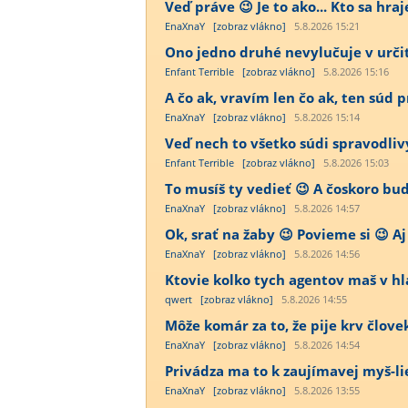
Veď práve 😉 Je to ako... Kto sa hra
EnaXnaY
[zobraz vlákno]
5.8.2026 15:21
Ono jedno druhé nevylučuje v určit
Enfant Terrible
[zobraz vlákno]
5.8.2026 15:16
A čo ak, vravím len čo ak, ten súd
EnaXnaY
[zobraz vlákno]
5.8.2026 15:14
Veď nech to všetko súdi spravodliv
Enfant Terrible
[zobraz vlákno]
5.8.2026 15:03
To musíš ty vedieť 😉 A čoskoro bu
EnaXnaY
[zobraz vlákno]
5.8.2026 14:57
Ok, srať na žaby 😉 Povieme si 😉 Aj
EnaXnaY
[zobraz vlákno]
5.8.2026 14:56
Ktovie kolko tych agentov maš v h
qwert
[zobraz vlákno]
5.8.2026 14:55
Môže komár za to, že pije krv člov
EnaXnaY
[zobraz vlákno]
5.8.2026 14:54
Privádza ma to k zaujímavej myš-lie
EnaXnaY
[zobraz vlákno]
5.8.2026 13:55