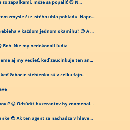
je so zápalkami, môže sa popáliť 😉 N...
om zmysle či z istého uhla pohľadu. Napr....
 prebieha v každom jednom okamihu? 😉 A ...
ý Boh. Nie my nedokonalí ľudia
deme aj my vedieť, keď zaúčinkuje ten an...
 keď žabacie stehienka sú v celku fajn...
lave
ekovi? 😉 Odsúdiť buzerantov by znamenal...
nke 😉 Ak ten agent sa nachádza v hlave...