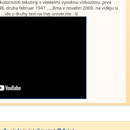
skutocnosti tekutiny s veeeelmi vysokou viskozitou. prva
, druha februar 1947......8ma v novebri 2000. na videju si
..ide o druhy test na inej univerzite :-))