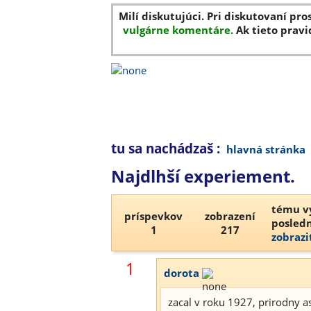
Milí diskutujúci. Pri diskutovaní pro
vulgárne komentáre.
Ak tieto pravi
tu sa nachádzaš :
hlavná stránka
Najdlhší experiement.
tému vy
príspevkov
zobrazení
posledn
1
217
zobrazi
1
dorota
zacal v roku 1927, prirodny asf