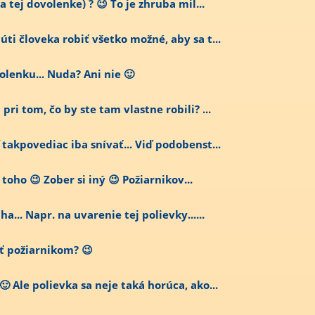
a tej dovolenke) ? 😉 To je zhruba mil...
úti človeka robiť všetko možné, aby sa t...
olenku... Nuda? Ani nie 🙂
ri tom, čo by ste tam vlastne robili? ...
 takpovediac iba snívať... Viď podobenst...
toho 😉 Zober si iný 😉 Požiarnikov...
a... Napr. na uvarenie tej polievky......
ať požiarnikom? 😉
 Ale polievka sa neje taká horúca, ako...