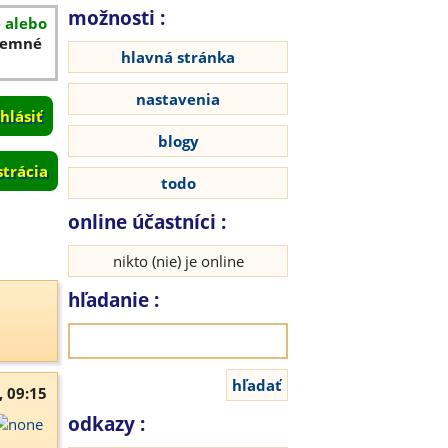
možnosti :
é alebo
íjemné
hlavná stránka
nastavenia
blogy
strácia
todo
online účastníci :
nikto (nie) je online
hľadanie :
, 09:15
odkazy :