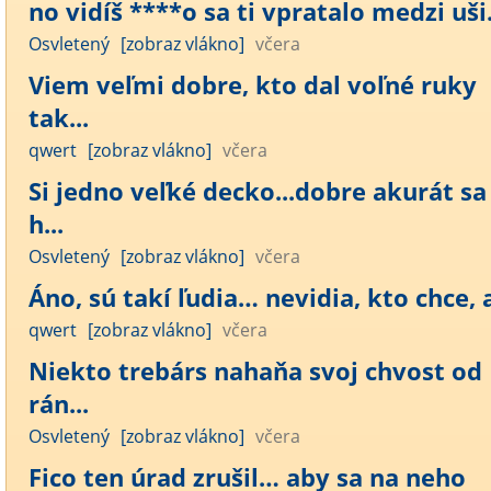
no vidíš ****o sa ti vpratalo medzi uši..
Osvletený
[zobraz vlákno]
včera
Viem veľmi dobre, kto dal voľné ruky
tak...
qwert
[zobraz vlákno]
včera
Si jedno veľké decko...dobre akurát sa
h...
Osvletený
[zobraz vlákno]
včera
Áno, sú takí ľudia… nevidia, kto chce, a
qwert
[zobraz vlákno]
včera
Niekto trebárs nahaňa svoj chvost od
rán...
Osvletený
[zobraz vlákno]
včera
Fico ten úrad zrušil… aby sa na neho