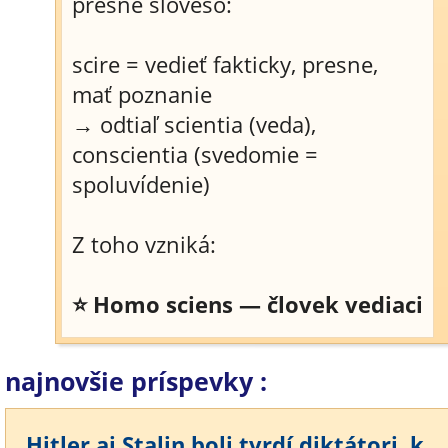
presné sloveso:
scire = vedieť fakticky, presne,
mať poznanie
→ odtiaľ scientia (veda),
conscientia (svedomie =
spoluvídenie)
Z toho vzniká:
⭐ Homo sciens — človek vediaci
najnovšie príspevky :
Hitler aj Stalin boli tvrdí diktátori, k...