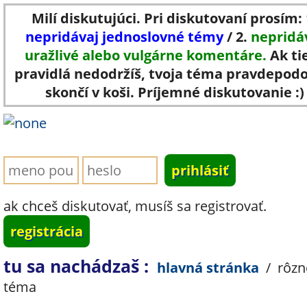
Milí diskutujúci. Pri diskutovaní prosím: 
nepridávaj jednoslovné témy
/ 2.
nepridá
uražlivé alebo vulgárne komentáre.
Ak ti
pravidlá nedodržíš, tvoja téma pravdepod
skončí v koši. Príjemné diskutovanie :)
ak chceš diskutovať, musíš sa registrovať.
registrácia
tu sa nachádzaš :
hlavná stránka
/
rôzn
téma