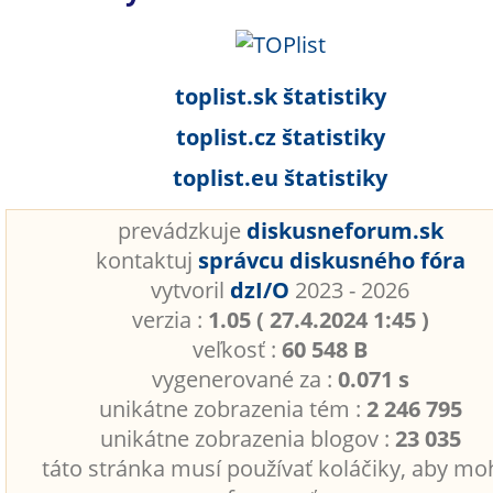
toplist.sk štatistiky
toplist.cz štatistiky
toplist.eu štatistiky
prevádzkuje
diskusneforum.sk
kontaktuj
správcu diskusného fóra
vytvoril
dzI/O
2023 - 2026
verzia :
1.05 ( 27.4.2024 1:45 )
veľkosť :
60 548 B
vygenerované za :
0.071 s
unikátne zobrazenia tém :
2 246 795
unikátne zobrazenia blogov :
23 035
táto stránka musí používať koláčiky, aby mo