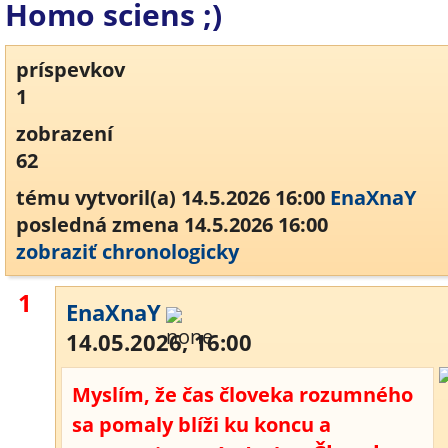
Homo sciens ;)
príspevkov
1
zobrazení
62
tému vytvoril(a) 14.5.2026 16:00
EnaXnaY
posledná zmena 14.5.2026 16:00
zobraziť chronologicky
1
EnaXnaY
14.05.2026, 16:00
Myslím, že čas človeka rozumného
sa pomaly blíži ku koncu a