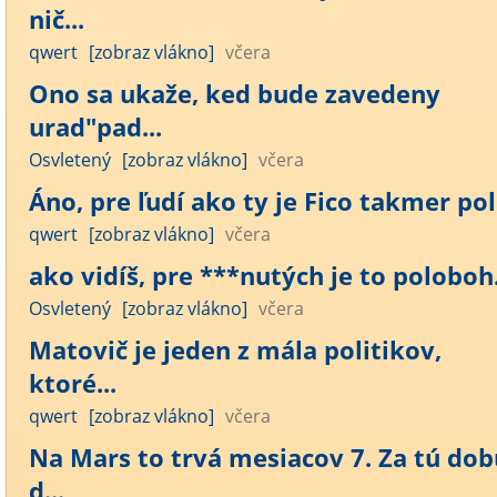
nič...
qwert
[zobraz vlákno]
včera
Ono sa ukaže, ked bude zavedeny
urad"pad...
Osvletený
[zobraz vlákno]
včera
Áno, pre ľudí ako ty je Fico takmer polo
qwert
[zobraz vlákno]
včera
ako vidíš, pre ***nutých je to poloboh..
Osvletený
[zobraz vlákno]
včera
Matovič je jeden z mála politikov,
ktoré...
qwert
[zobraz vlákno]
včera
Na Mars to trvá mesiacov 7. Za tú dob
d...