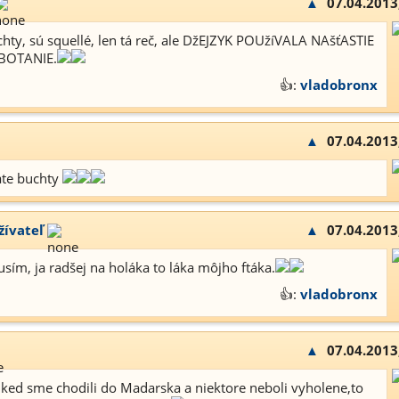
▲
07.04.2013
ty, sú squellé, len tá reč, ale DžEJZYK POUžíVALA NAšťASTIE
BOTANIE.
👍:
vladobronx
▲
07.04.2013
ate buchty
žívateľ
▲
07.04.2013
ím, ja radšej na holáka to láka môjho ftáka.
👍:
vladobronx
▲
07.04.2013
ked sme chodili do Madarska a niektore neboli vyholene,to