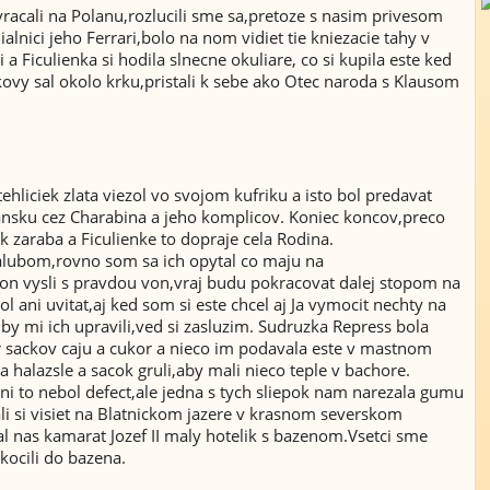
vracali na Polanu,rozlucili sme sa,pretoze s nasim privesom
lnici jeho Ferrari,bolo na nom vidiet tie kniezacie tahy v
 a Ficulienka si hodila slnecne okuliare, co si kupila este ked
lkovy sal okolo krku,pristali k sebe ako Otec naroda s Klausom
ehliciek zlata viezol vo svojom kufriku a isto bol predavat
bansku cez Charabina a jeho komplicov. Koniec koncov,preco
 zaraba a Ficulienke to dopraje cela Rodina.
zalubom,rovno som sa ich opytal co maju na
pon vysli s pravdou von,vraj budu pokracovat dalej stopom na
 ani uvitat,aj ked som si este chcel aj Ja vymocit nechty na
 by mi ich upravili,ved si zasluzim. Sudruzka Repress bola
 sackov caju a cukor a nieco im podavala este v mastnom
na halazsle a sacok gruli,aby mali nieco teple v bachore.
ani to nebol defect,ale jedna s tych sliepok nam narezala gumu
ali si visiet na Blatnickom jazere v krasnom severskom
l nas kamarat Jozef II maly hotelik s bazenom.Vsetci sme
skocili do bazena.