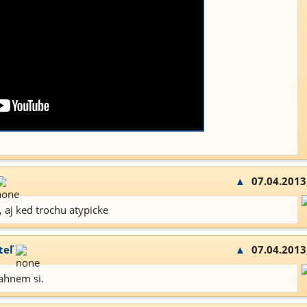
▲
07.04.2013
 aj ked trochu atypicke
teľ
▲
07.04.2013
ahnem si.