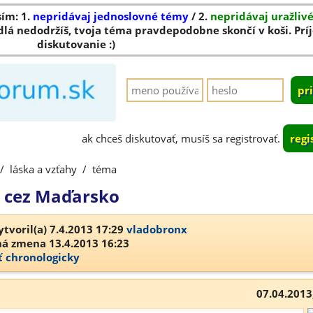
sím: 1.
nepridávaj jednoslovné témy
/ 2.
nepridávaj uražliv
dlá nedodržíš, tvoja téma pravdepodobne skončí v koši. Pr
diskutovanie :)
ak chceš diskutovať, musíš sa registrovať.
regi
/
láska a vzťahy
/
téma
u cez Maďarsko
tvoril(a) 7.4.2013 17:29
vladobronx
á zmena 13.4.2013 16:23
ť chronologicky
07.04.2013