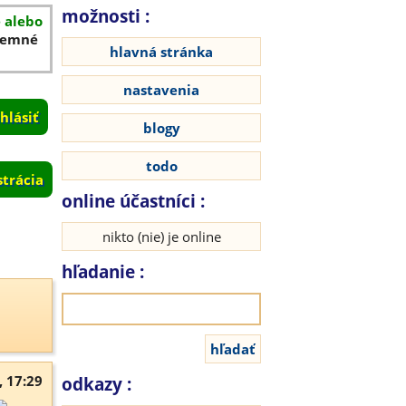
možnosti :
é alebo
íjemné
hlavná stránka
nastavenia
blogy
todo
strácia
online účastníci :
nikto (nie) je online
hľadanie :
, 17:29
odkazy :