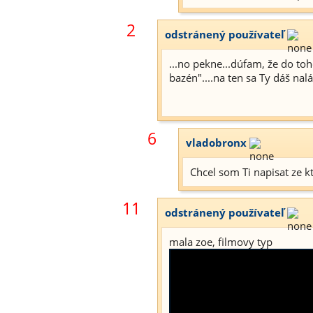
2
odstránený používateľ
...no pekne...dúfam, že do to
bazén"....na ten sa Ty dáš nalákať
6
vladobronx
Chcel som Ti napisat ze kt
11
odstránený používateľ
mala zoe, filmovy typ