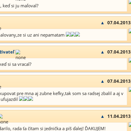
, keď si ju maľoval?
▲
07.04.2013
alovany,ze si uz ani nepamatam
žívateľ
▲
07.04.2013
keď si sa vracal?
▲
07.04.2013
kupovat pre mna aj zubne kefky,tak som sa radsej zbalil a aj v
 ufujazdil
▲
11.04.2013
arilo, rada ťa čítam si jednička a píš ďalej! ĎAKUJEM!