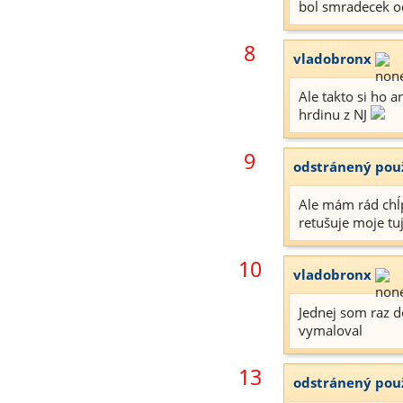
bol smradecek od
8
vladobronx
Ale takto si ho 
hrdinu z NJ
9
odstránený pou
Ale mám rád chĺ
retušuje moje tuj
10
vladobronx
Jednej som raz d
vymaloval
13
odstránený pou