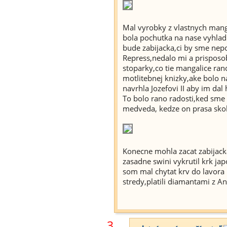
Mal vyrobky z vlastnych manga
bola pochutka na nase vyhladn
bude zabijacka,ci by sme nep
Repress,nedalo mi a prisposobi
stoparky,co tie mangalice ra
motlitebnej knizky,ake bolo n
navrhla Jozefovi II aby im da
To bolo rano radosti,ked sme 
medveda, kedze on prasa skol
Konecne mohla zacat zabijack
zasadne swini vykrutil krk ja
som mal chytat krv do lavora 
stredy,platili diamantami 
3