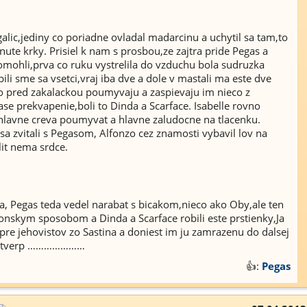
lic,jediny co poriadne ovladal madarcinu a uchytil sa tam,to
ute krky. Prisiel k nam s prosbou,ze zajtra pride Pegas a
omohli,prva co ruku vystrelila do vzduchu bola sudruzka
li sme sa vsetci,vraj iba dve a dole v mastali ma este dve
no pred zakalackou poumyvaju a zaspievaju im nieco z
ase prekvapenie,boli to Dinda a Scarface. Isabelle rovno
l hlavne creva poumyvat a hlavne zaludocne na tlacenku.
sa zvitali s Pegasom, Alfonzo cez znamosti vybavil lov na
it nema srdce.
a, Pegas teda vedel narabat s bicakom,nieco ako Oby,ale ten
ponskym sposobom a Dinda a Scarface robili este prstienky,Ja
pre jehovistov zo Sastina a doniest im ju zamrazenu do dalsej
z Antverp …………………
👍:
Pegas