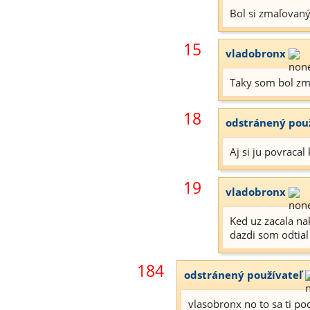
Bol si zmaľovaný
15
vladobronx
Taky som bol zm
18
odstránený pou
Aj si ju povracal 
19
vladobronx
Ked uz zacala na
dazdi som odtial
184
odstránený používateľ
vlasobronx no to sa ti pod