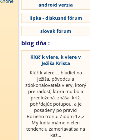
android verzia
lipka - diskusné fórum
slovak forum
blog dňa :
Kľúč k viere, k viere v
Ježiša Krista
Kľúč k viere ... hľadieť na
Ježiša, pôvodcu a
zdokonaľovateľa viery, ktorý
pre radosť, ktorá mu bola
predložená, znášal kríž,
pohŕdajúc potupou, a je
posadený po pravici
Božieho trónu. Židom 12,2
My ľudia máme nielen
tendenciu zameriavať sa na
kaž...