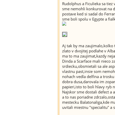
Rudolphus a Ficulieka sa tiez 
sme nemohli konkurovat na dia
postave ked si sadal do Ferrari
sme boli spolu v Egypte a fia
Aj tak by ma zaujimalo,kolko t
zlato v dvojitej podlahe v Al
ma to ma zaujimat,kazdy nejak
Dinda a Scarface mali nieco 
srdiecku,obsmietali sa ale as
vlastnu past,insie som nemohol
nohach vedla delfina a trosku
dobra dusa,darovala im zopar
papieri,isto to boli hlavy ryb 
Najskor sme dostali defect a 
a to nas poriadne zdrzalo,ost
mestecku Balatonaliga,kde ma
uvitali miestnu "specialitu" a 