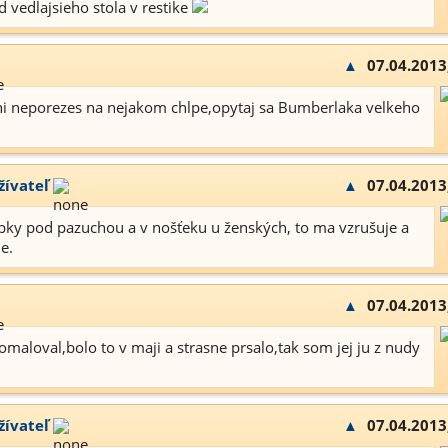
 vedlajsieho stola v restike
▲
07.04.2013
ani neporezes na nejakom chlpe,opytaj sa Bumberlaka velkeho
žívateľ
▲
07.04.2013
pky pod pazuchou a v nošťeku u ženských, to ma vzrušuje a
e.
▲
07.04.2013
omaloval,bolo to v maji a strasne prsalo,tak som jej ju z nudy
žívateľ
▲
07.04.2013