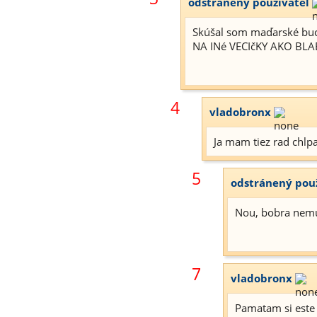
odstránený používateľ
Skúšal som maďarské buch
NA INé VECIčKY AKO BLA
4
vladobronx
Ja mam tiez rad chlp
5
odstránený pou
Nou, bobra nemus
7
vladobronx
Pamatam si este 