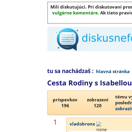
Milí diskutujúci. Pri diskutovaní pro
vulgárne komentáre.
Ak tieto pravi
tu sa nachádzaš :
hlavná stránka
Cesta Rodiny s Isabello
tému vy
príspevkov
zobrazení
posledn
196
120
zobrazi
1
vladobronx