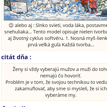
😉 alebo aj : Slnko svieti, voda láka, postavme
snehuliaka... Tento model opisuje nielen tvorbu
aj životný cyklus softvéru. 1. Nosná myš‑lien
prvá veľká guľa Každá tvorba...
citát dňa :
Ženy si vždy vyberajú mužov a muži do toh
nemajú čo hovoriť.
Problém je v tom, že svojou technikou to vedi
zakamuflovať, aby sme si mysleli, že si ich
vyberáme my.