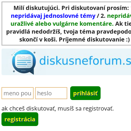
Milí diskutujúci. Pri diskutovaní prosím: 
nepridávaj jednoslovné témy
/ 2.
nepridá
uražlivé alebo vulgárne komentáre.
Ak ti
pravidlá nedodržíš, tvoja téma pravdepod
skončí v koši. Príjemné diskutovanie :)
ak chceš diskutovať, musíš sa registrovať.
registrácia