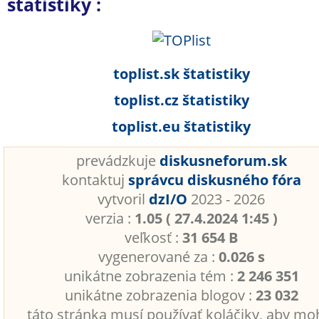
štatistiky :
toplist.sk štatistiky
toplist.cz štatistiky
toplist.eu štatistiky
prevádzkuje
diskusneforum.sk
kontaktuj
správcu diskusného fóra
vytvoril
dzI/O
2023 - 2026
verzia :
1.05 ( 27.4.2024 1:45 )
veľkosť :
31 654 B
vygenerované za :
0.026 s
unikátne zobrazenia tém :
2 246 351
unikátne zobrazenia blogov :
23 032
táto stránka musí používať koláčiky, aby mo