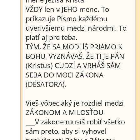
VŽDY len v JEHO mene. To
prikazuje Písmo každému
uverivšiemu medzi národmi. To
platí aj pre teba.
TÝM, ŽE SA MODLÍŠ PRIAMO K
BOHU, VYZNÁVAŠ, ŽE TI JE PÁN
(Kristus) CUDZÍ A VRHÁŠ SÁM
SEBA DO MOCI ZÁKONA
(DESATORA).
Vieš vôbec aký je rozdiel medzi
ZÁKONOM A MILOSŤOU
___V zákone musíš robiť všetko
sám preto, aby si vyhovel