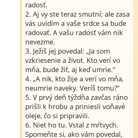
radosť.
2. Aj vy ste teraz smutní; ale zasa
vás uvidím a vaše srdce sa bude
radovať. A vašu radosť vám nik
nevezme.
3. Ježiš jej povedal: „Ja som
vzkriesenie a život. Kto verí vo
mňa, bude žiť, aj keď umrie.“
4. „A nik, kto žije a verí vo mňa,
neumrie naveky. Veríš tomu?“
5. V prvý deň týždňa zavčas ráno
prišli k hrobu a priniesli voňavé
oleje, čo si pripravili.
6. Niet ho tu. Vstal z mŕtvych.
Spomeňte si, ako vám povedal,