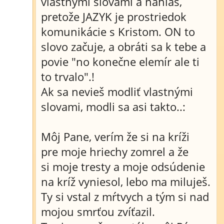
vlastnými slovami a nahlas,
pretože JAZYK je prostriedok
komunikácie s Kristom. ON to
slovo začuje, a obráti sa k tebe a
povie "no konečne elemír ale ti
to trvalo".!
Ak sa nevieš modliť vlastnými
slovami, modli sa asi takto..:
Môj Pane, verím že si na kríži
pre moje hriechy zomrel a že
si moje tresty a moje odsúdenie
na kríž vyniesol, lebo ma miluješ.
Ty si vstal z mŕtvych a tým si nad
mojou smrťou zvíťazil.