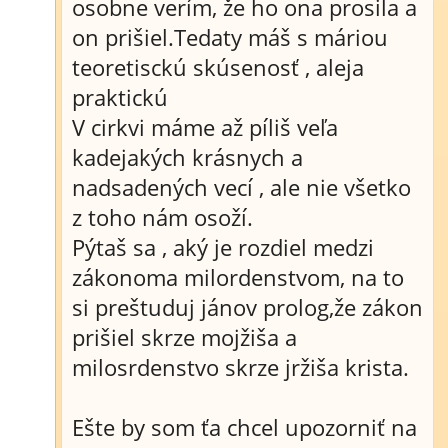
osobne verím, že ho ona prosila a
on prišiel.Tedaty máš s máriou
teoretisckú skúsenosť , aleja
praktickú
V cirkvi máme až píliš veľa
kadejakých krásnych a
nadsadených vecí , ale nie všetko
z toho nám osoží.
Pýtaš sa , aký je rozdiel medzi
zákonoma milordenstvom, na to
si preštuduj jánov prolog,že zákon
prišiel skrze mojžiša a
milosrdenstvo skrze jržiša krista.
Ešte by som ťa chcel upozorniť na