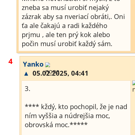
zneba sa musí urobiť nejaký
zázrak aby sa nveriací obráti,. Oni
ťa ale čakajú a radi každého
prjmu , ale ten prý kok alebo
počin musí urobiť každý sám.
4
Yanko
▲
05.02.2025, 04:41
3.
**** kždý, kto pochopil, že je nad
ním vyššia a núdrejšia moc,
obrovská moc.*****