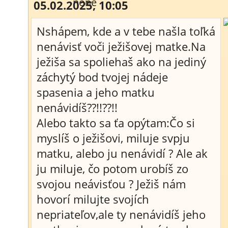
05.02.2025, 10:05
Nshápem, kde a v tebe našla toľká
nenávisť voči ježišovej matke.Na
ježiša sa spoliehaš ako na jediný
záchytý bod tvojej nádeje
spasenia a jeho matku
nenávidíš??!!??!!
Alebo takto sa ťa opýtam:Čo si
myslíš o ježišovi, miluje svpju
matku, alebo ju nenávidí ? Ale ak
ju miluje, čo potom urobíš zo
svojou neávisťou ? Ježiš nám
hovorí milujte svojích
nepriateľov,ale ty nenávidíš jeho