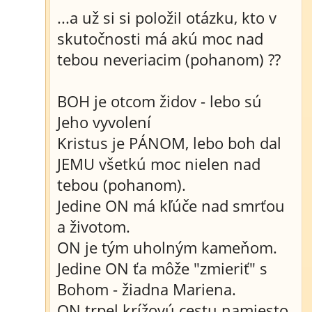
...a už si si položil otázku, kto v
skutočnosti má akú moc nad
tebou neveriacim (pohanom) ??
BOH je otcom židov - lebo sú
Jeho vyvolení
Kristus je PÁNOM, lebo boh dal
JEMU všetkú moc nielen nad
tebou (pohanom).
Jedine ON má kľúče nad smrťou
a životom.
ON je tým uholným kameňom.
Jedine ON ťa môže "zmieriť" s
Bohom - žiadna Mariena.
ON trpel krížovú cestu namiesto