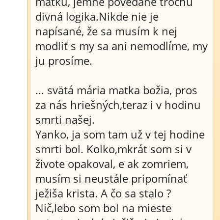
matku, jemne povedané trochu
divná logika.Nikde nie je
napísané, že sa musím k nej
modliť s my sa ani nemodlíme, my
ju prosíme.
... svätá mária matka božia, pros
za nás hriešných,teraz i v hodinu
smrti našej.
Yanko, ja som tam už v tej hodine
smrti bol. Kolko,mkrát som si v
živote opakoval, e ak zomriem,
musím si neustále pripomínať
ježiša krista. A čo sa stalo ?
Nič,lebo som bol na mieste