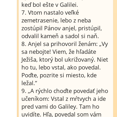
keď bol ešte v Galilei.
7. Vtom nastalo veľké
zemetrasenie, lebo z neba
zostúpil Pánov anjel, pristúpil,
odvalil kameň a sadol si naň.
8. Anjel sa prihovoril ženám: „Vy
sa nebojte! Viem, že hľadáte
Ježiša, ktorý bol ukrižovaný. Niet
ho tu, lebo vstal, ako povedal.
Poďte, pozrite si miesto, kde
ležal.“
9. „A rýchlo choďte povedať jeho
učeníkom: Vstal z mŕtvych a ide
pred vami do Galiley. Tam ho
uvidíte. Hľa, povedal som vám