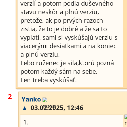
verzíí a potom podľa duševného
stavu neskôr a plnú verziu,
pretože, ak po prvých razoch
zistia, že to je dobré a že sa to
vyplatí, sami si vyskúšajú verziu s
viacerými desiatkami a na koniec
a plnú verziu.
Lebo ruženec je sila,ktorú pozná
potom každý sám na sebe.
Len treba vyskúšať.
2
Yanko
▲
03.02.2025, 12:46
1.