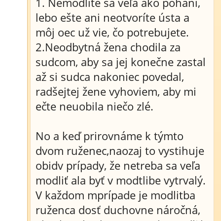
1. Nemodlite sa veľa ako pohani,
lebo ešte ani neotvoríte ústa a
môj oec už vie, čo potrebujete.
2.Neodbytná žena chodila za
sudcom, aby sa jej konečne zastal
až si sudca nakoniec povedal,
radšejtej žene vyhoviem, aby mi
ečte neuobila niečo zlé.
No a keď prirovnáme k týmto
dvom ruženec,naozaj to vystihuje
obidv prípady, že netreba sa veľa
modliť ala byť v modtlibe vytrvalý.
V každom mprípade je modlitba
ruženca dosť duchovne náročná,