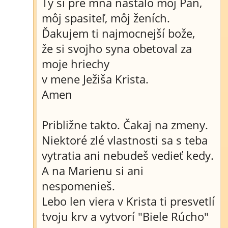
Ty si pre mňa nastálo môj Pán,
môj spasiteľ, môj ženích.
Ďakujem ti najmocnejší bože,
že si svojho syna obetoval za
moje hriechy
v mene Ježiša Krista.
Amen
Približne takto. Čakaj na zmeny.
Niektoré zlé vlastnosti sa s teba
vytratia ani nebudeš vedieť kedy.
A na Marienu si ani
nespomenieš.
Lebo len viera v Krista ti presvetlí
tvoju krv a vytvorí "Biele Rúcho"