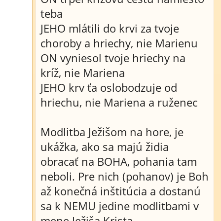
teba
JEHO mlátili do krvi za tvoje
choroby a hriechy, nie Marienu
ON vyniesol tvoje hriechy na
kríž, nie Mariena
JEHO krv ťa oslobodzuje od
hriechu, nie Mariena a ruženec
Modlitba Ježišom na hore, je
ukážka, ako sa majú židia
obracať na BOHA, pohania tam
neboli. Pre nich (pohanov) je Boh
až konečná inštitúcia a dostanú
sa k NEMU jedine modlitbami v
mene Ježiša Krista.