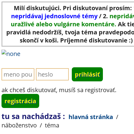
Milí diskutujúci. Pri diskutovaní prosím: 
nepridávaj jednoslovné témy
/ 2.
nepridá
uražlivé alebo vulgárne komentáre.
Ak ti
pravidlá nedodržíš, tvoja téma pravdepod
skončí v koši. Príjemné diskutovanie :)
ak chceš diskutovať, musíš sa registrovať.
registrácia
tu sa nachádzaš :
hlavná stránka
/
náboženstvo
/
téma