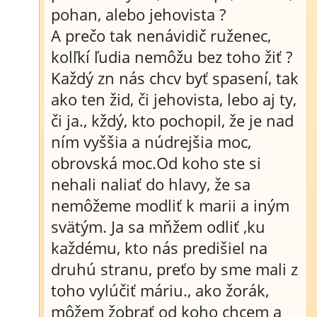
pohan, alebo jehovista ?
A prečo tak nenávidič ruženec,
kolľkí ľudia nemôžu bez toho žiť ?
Každý zn nás chcv byť spasení, tak
ako ten žid, či jehovista, lebo aj ty,
či ja., kždý, kto pochopil, že je nad
ním vyššia a núdrejšia moc,
obrovská moc.Od koho ste si
nehali naliať do hlavy, že sa
nemôžeme modliť k marii a iným
svätým. Ja sa mňžem odliť ,ku
každému, kto nás predišiel na
druhú stranu, preťo by sme mali z
toho vylúčiť máriu., ako žorák,
môžem žobrať od koho chcem a