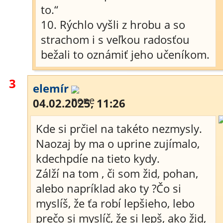
to.“
10. Rýchlo vyšli z hrobu a so
strachom i s veľkou radosťou
bežali to oznámiť jeho učeníkom.
3
elemír
04.02.2025, 11:26
Kde si prčiel na takéto nezmysly.
Naozaj by ma o uprine zujímalo,
kdechpdíe na tieto kydy.
Zálží na tom , či som žid, pohan,
alebo napríklad ako ty ?Čo si
myslíš, že ťa robí lepšieho, lebo
prečo si myslíč, že si lepš, ako žid,