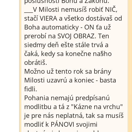
poslušnosti Bohu a Zákonu.
___V Milosti nemusíš robiť NIČ,
stačí VIERA a všetko dostávaš od
Boha automaticky - ON ťa už
prerobí na SVOJ OBRAZ. Ten
siedmy deň ešte stále trvá a
čaká, kedy sa konečne na§ho
obrátiš.
Možno už tento rok sa brány
Milosti uzavrú a koniec - basta
fidli.
Pohania nemajú predpísanú
modlitbu a tá z "Kázne na vrchu"
je pre nás neplatná, tak sa musíš
modliť k PÁNOVI svojimi