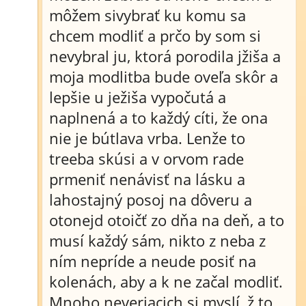
môžem sivybrať ku komu sa
chcem modliť a prčo by som si
nevybral ju, ktorá porodila jžiša a
moja modlitba bude oveľa skôr a
lepšie u ježiša vypočutá a
naplnená a to každý cíti, že ona
nie je bútlava vrba. Lenže to
treeba skúsi a v orvom rade
prmeniť nenávisť na lásku a
lahostajný posoj na dôveru a
otonejd otoičť zo dňa na deň, a to
musí každý sám, nikto z neba z
ním nepríde a neude posiť na
kolenách, aby a k ne začal modliť.
Mnoho neveriacich si myslí, ž to