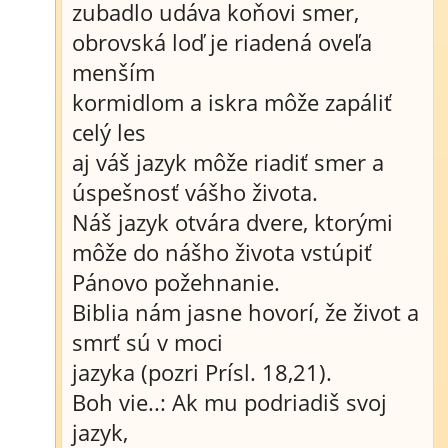
zubadlo udáva koňovi smer,
obrovská loď je riadená oveľa
menším
kormidlom a iskra môže zapáliť
celý les
aj váš jazyk môže riadiť smer a
úspešnosť vášho života.
Náš jazyk otvára dvere, ktorými
môže do nášho života vstúpiť
Pánovo požehnanie.
Biblia nám jasne hovorí, že život a
smrť sú v moci
jazyka (pozri Prísl. 18,21).
Boh vie..: Ak mu podriadiš svoj
jazyk,