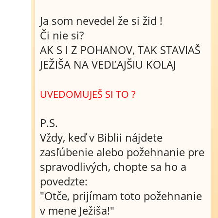
Ja som nevedel že si žid !
Či nie si?
AK S I Z POHANOV, TAK STAVIAŠ
JEŽIŠA NA VEDĽAJŠIU KOLAJ
UVEDOMUJEŠ SI TO ?
P.S.
Vždy, keď v Biblii nájdete
zasľúbenie alebo požehnanie pre
spravodlivých, chopte sa ho a
povedzte:
"Otče, prijímam toto požehnanie
v mene Ježiša!"