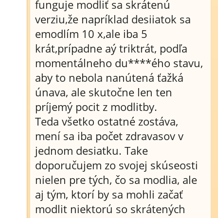
funguje modliť sa skrátenú
verziu,že napríklad desiiatok sa
emodlím 10 x,ale iba 5
krát,prípadne aý triktrát, podľa
momentálneho du****ého stavu,
aby to nebola nanútená ťažká
únava, ale skutočne len ten
príjemý pocit z modlitby.
Teda všetko ostatné zostáva,
mení sa iba počet zdravasov v
jednom desiatku. Take
doporučujem zo svojej skúseosti
nielen pre tých, čo sa modlia, ale
aj tým, ktorí by sa mohli začať
modlit niektorú so skrátených