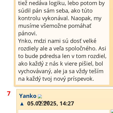
tiež nedáva logiku, lebo potom by
súdil pán sám seba, ako túto
kontrolu vykonával. Naopak, my
musíme všemožne pomáhať
pánovi.
Ynko, mdzi nami sú dosť velké
rozdiely ale a veľa spoločného. Asi
to bude pdredsa len v tom rozdiel,
ako každý z nás k viere pišiel, bol
vychovávaný, ale ja sa vždy teším
na každý tvoj nový príspevok.
7
Yanko
▲
05.02.2025, 14:27