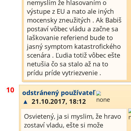
nemyslím že hlasovaním o
výstupe z EU a nato ale iných
mocensky zneužitých . Ak Babiš
postaví vôbec vládu a začne sa
laškovanie referiend bude to
jasný symptom katastrofického
scenára . Ľudia totiž vôbec ešte
netušia čo sa stalo až na to
prídu príde vytriezvenie .
10
odstránený používateľ
▲
21.10.2017, 18:12
Osvietený, ja si myslim, že hravo
zostaví vladu, ešte si može