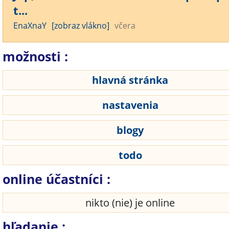
t...
EnaXnaY
[zobraz vlákno]
včera
možnosti :
hlavná stránka
nastavenia
blogy
todo
online účastníci :
nikto (nie) je online
hľadanie :