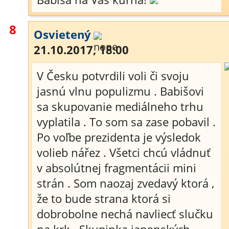
8
Osvietený
21.10.2017, 18:00
V Česku potvrdili voli či svoju
jasnú vlnu populizmu . Babišovi
sa skupovanie mediálneho trhu
vyplatila . To som sa zase pobavil .
Po voľbe prezidenta je výsledok
volieb nářez . Všetci chcú vládnuť
v absolútnej fragmentácii mini
strán . Som naozaj zvedavý ktorá ,
že to bude strana ktorá si
dobrobolne nechá navliecť slučku