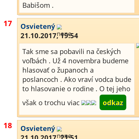
Babišom .
17
Osvietený
21.10.2017, 19:54
Tak sme sa pobavili na českých
voľbách . Už 4 novembra budeme
hlasovať o županoch a
poslancoch . Ako vraví vodca bude
to hlasovanie o rodine . O tej jeho
však o trochu viac
odkaz
18
Osvietený
21.10.2017, 21:51