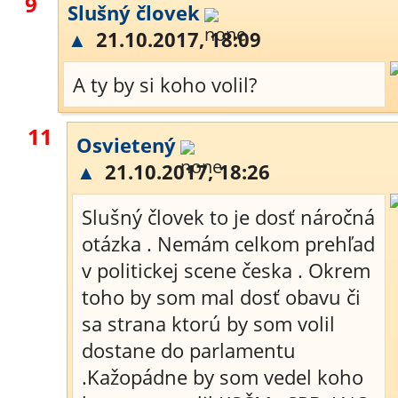
9
Slušný človek
▲
21.10.2017, 18:09
A ty by si koho volil?
11
Osvietený
▲
21.10.2017, 18:26
Slušný človek to je dosť náročná
otázka . Nemám celkom prehľad
v politickej scene česka . Okrem
toho by som mal dosť obavu či
sa strana ktorú by som volil
dostane do parlamentu
.Kažopádne by som vedel koho