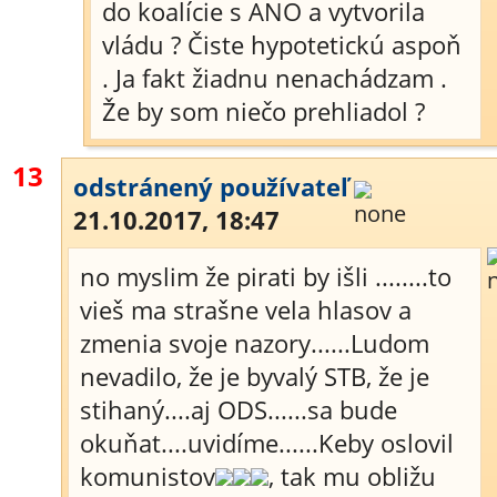
do koalície s ANO a vytvorila
vládu ? Čiste hypotetickú aspoň
. Ja fakt žiadnu nenachádzam .
Že by som niečo prehliadol ?
13
odstránený používateľ
21.10.2017, 18:47
no myslim že pirati by išli ........to
vieš ma strašne vela hlasov a
zmenia svoje nazory......Ludom
nevadilo, že je byvalý STB, že je
stihaný....aj ODS......sa bude
okuňat....uvidíme......Keby oslovil
komunistov
, tak mu obližu