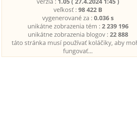
verzia :
1.05 ( 27.4.2024 1:45 )
veľkosť :
98 422 B
vygenerované za :
0.036 s
unikátne zobrazenia tém :
2 239 196
unikátne zobrazenia blogov :
22 888
táto stránka musí používať koláčiky, aby mo
fungovať...