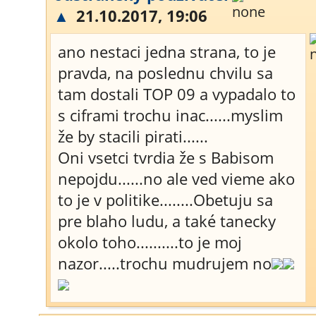
▲
21.10.2017, 19:06
ano nestaci jedna strana, to je
pravda, na poslednu chvilu sa
tam dostali TOP 09 a vypadalo to
s ciframi trochu inac......myslim
že by stacili pirati......
Oni vsetci tvrdia že s Babisom
nepojdu......no ale ved vieme ako
to je v politike........Obetuju sa
pre blaho ludu, a také tanecky
okolo toho..........to je moj
nazor.....trochu mudrujem no