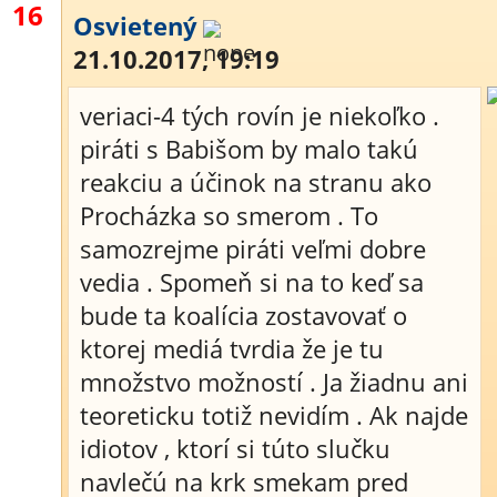
16
Osvietený
21.10.2017, 19:19
veriaci-4 tých rovín je niekoľko .
piráti s Babišom by malo takú
reakciu a účinok na stranu ako
Procházka so smerom . To
samozrejme piráti veľmi dobre
vedia . Spomeň si na to keď sa
bude ta koalícia zostavovať o
ktorej mediá tvrdia že je tu
množstvo možností . Ja žiadnu ani
teoreticku totiž nevidím . Ak najde
idiotov , ktorí si túto slučku
navlečú na krk smekam pred