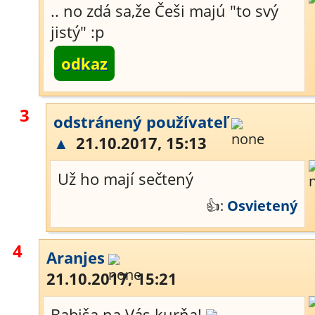
.. no zdá sa,že Češi majú "to svý
jistý" :p
odkaz
3
odstránený používateľ
▲
21.10.2017, 15:13
Už ho mají sečtený
👍:
Osvietený
4
Aranjes
21.10.2017, 15:21
Babiša na Vás kurňa!