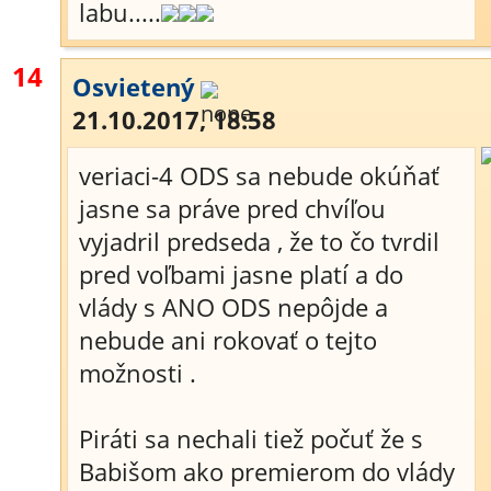
labu.....
14
Osvietený
21.10.2017, 18:58
veriaci-4 ODS sa nebude okúňať
jasne sa práve pred chvíľou
vyjadril predseda , že to čo tvrdil
pred voľbami jasne platí a do
vlády s ANO ODS nepôjde a
nebude ani rokovať o tejto
možnosti .
Piráti sa nechali tiež počuť že s
Babišom ako premierom do vlády