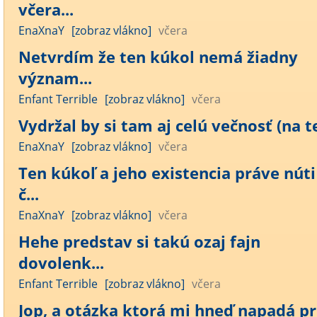
včera...
EnaXnaY
[zobraz vlákno]
včera
Netvrdím že ten kúkol nemá žiadny
význam...
Enfant Terrible
[zobraz vlákno]
včera
Vydržal by si tam aj celú večnosť (na te
EnaXnaY
[zobraz vlákno]
včera
Ten kúkoľ a jeho existencia práve núti
č...
EnaXnaY
[zobraz vlákno]
včera
Hehe predstav si takú ozaj fajn
dovolenk...
Enfant Terrible
[zobraz vlákno]
včera
Jop, a otázka ktorá mi hneď napadá pr