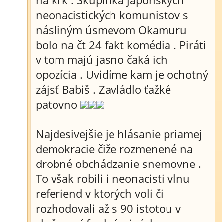
na krk . Skupinka japonských
neonacistických komunistov s
násliným úsmevom Okamuru
bolo na čt 24 fakt komédia . Piráti
v tom majú jasno čaká ich
opozícia . Uvidíme kam je ochotný
zájsť Babiš . Zavládlo ťažké
patovno
Najdesivejšie je hlásanie priamej
demokracie čiže rozmenené na
drobné obchádzanie snemovne .
To však robili i neonacisti vlnu
referiend v ktorých voli či
rozhodovali až s 90 istotou v