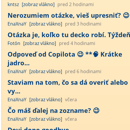
kntsz
[zobraz vlákno]
pred 2 hodinami
Nerozumiem otázke, vieš upresniť? 😉
EnaXnaY
[zobraz vlákno]
pred 3 hodinami
Otázka je, koľko tu decko robí. Týžde
Fotón
[zobraz vlákno]
pred 4 hodinami
Odpoveď od Copilota 😉 **🧠 Krátke
jadro...
EnaXnaY
[zobraz vlákno]
pred 6 hodinami
Staviam na tom, čo sa dá overiť alebo
vy...
EnaXnaY
[zobraz vlákno]
včera
Čo máš ďalej na zozname? 😉
EnaXnaY
[zobraz vlákno]
včera
Dovi dopo goodbye