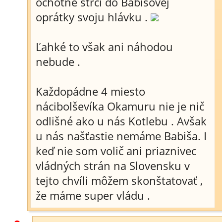
ochotne strčí do Babišovej
oprátky svoju hlávku .
Ľahké to však ani náhodou
nebude .
Každopádne 4 miesto
nácibolševíka Okamuru nie je nič
odlišné ako u nás Kotlebu . Avšak
u nás našťastie nemáme Babiša. I
keď nie som volič ani priaznivec
vládných strán na Slovensku v
tejto chvíli môžem skonštatovať ,
že máme super vládu .