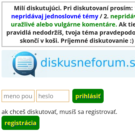
Milí diskutujúci. Pri diskutovaní prosím: 
nepridávaj jednoslovné témy
/ 2.
nepridá
uražlivé alebo vulgárne komentáre.
Ak ti
pravidlá nedodržíš, tvoja téma pravdepod
skončí v koši. Príjemné diskutovanie :)
ak chceš diskutovať, musíš sa registrovať.
registrácia