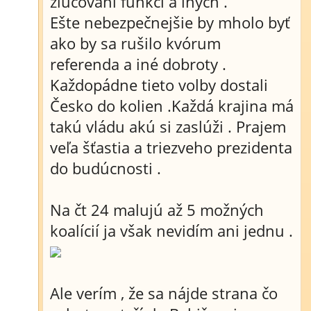
zlučovaní funkcí a iných .
Ešte nebezpečnejšie by mholo byť
ako by sa rušilo kvórum
referenda a iné dobroty .
Každopádne tieto volby dostali
Česko do kolien .Každá krajina má
takú vládu akú si zaslúži . Prajem
veľa šťastia a triezveho prezidenta
do budúcnosti .
Na čt 24 malujú až 5 možných
koalícií ja však nevidím ani jednu .
Ale verím , že sa nájde strana čo