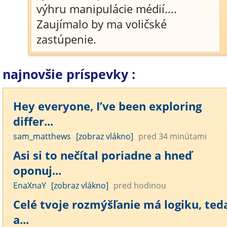
výhru manipulácie médií....
Zaujímalo by ma voličské
zastúpenie.
najnovšie príspevky :
Hey everyone, I’ve been exploring
differ...
sam_matthews
[zobraz vlákno]
pred 34 minútami
Asi si to nečítal poriadne a hneď
oponuj...
EnaXnaY
[zobraz vlákno]
pred hodinou
Celé tvoje rozmýšľanie má logiku, ted
a...