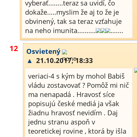
vyberať........teraz sa uvidí, čo
dokaže.....myslim že aj to že je
obvinený, tak sa teraz vzťahuje
na neho imunita..........
.......
12
Osvietený
▲
21.10.2017, 18:33
veriaci-4 s kým by mohol Babiš
vládu zostavovať ? Pomôž mi nič
ma nenapadá . Hravosť síce
popisujú české mediá ja však
žiadnu hravosť nevidím . Daj
jednu stranu aspoň v
teoretickej rovine , ktorá by išla