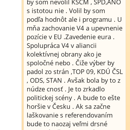
by som nevolil KSČM , SPD,ANO
s istotou nie . Volil by som
podľa hodnôt ale i programu . U
mňa zachovanie V4 a upevnenie
pozície v EU .Zavedenie eura .
Spolupráca V4 v aliancii
kolektívnej obrany ako je
spoločné nebo . Čiže výber by
padol zo strán ,TOP 09, KDÚ ČSL
, ODS, STAN . Avšak bola by to z
núdze cnosť . Je to zrkadlo
politickej scény . A bude to ešte
horšie v Česku . Ak sa začne
laškovanie s referendovaním
bude to naozaj veľmi drsné