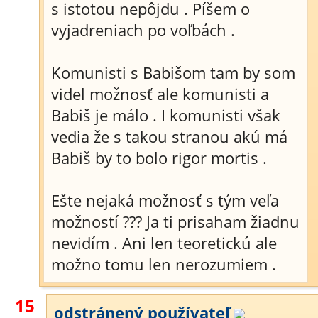
s istotou nepôjdu . Píšem o
vyjadreniach po voľbách .
Komunisti s Babišom tam by som
videl možnosť ale komunisti a
Babiš je málo . I komunisti však
vedia že s takou stranou akú má
Babiš by to bolo rigor mortis .
Ešte nejaká možnosť s tým veľa
možností ??? Ja ti prisaham žiadnu
nevidím . Ani len teoretickú ale
možno tomu len nerozumiem .
15
odstránený používateľ