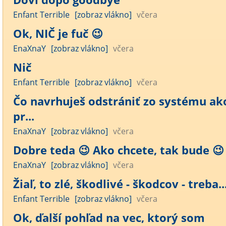
Enfant Terrible
[zobraz vlákno]
včera
Ok, NIČ je fuč 😉
EnaXnaY
[zobraz vlákno]
včera
Nič
Enfant Terrible
[zobraz vlákno]
včera
Čo navrhuješ odstrániť zo systému ak
pr...
EnaXnaY
[zobraz vlákno]
včera
Dobre teda 😉 Ako chcete, tak bude 😉 .
EnaXnaY
[zobraz vlákno]
včera
Žiaľ, to zlé, škodlivé - škodcov - treba..
Enfant Terrible
[zobraz vlákno]
včera
Ok, ďalší pohľad na vec, ktorý som