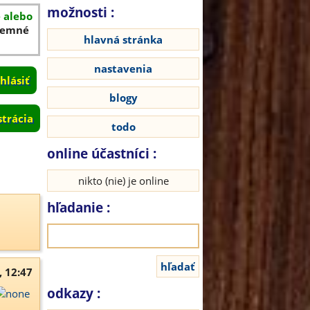
možnosti :
é alebo
íjemné
hlavná stránka
nastavenia
blogy
strácia
todo
online účastníci :
nikto (nie) je online
hľadanie :
, 12:47
odkazy :