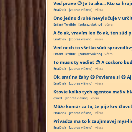
Veď práve 😉 Je to ako... Kto sa hra
EnaXnaY
[zobraz vlákno]
včera
Ono jedno druhé nevylučuje v určit
Enfant Terrible
[zobraz vlákno]
včera
A čo ak, vravím len čo ak, ten súd
EnaXnaY
[zobraz vlákno]
včera
Veď nech to všetko súdi spravodliv
Enfant Terrible
[zobraz vlákno]
včera
To musíš ty vedieť 😉 A čoskoro bu
EnaXnaY
[zobraz vlákno]
včera
Ok, srať na žaby 😉 Povieme si 😉 Aj
EnaXnaY
[zobraz vlákno]
včera
Ktovie kolko tych agentov maš v h
qwert
[zobraz vlákno]
včera
Môže komár za to, že pije krv člov
EnaXnaY
[zobraz vlákno]
včera
Privádza ma to k zaujímavej myš-lie
EnaXnaY
[zobraz vlákno]
včera