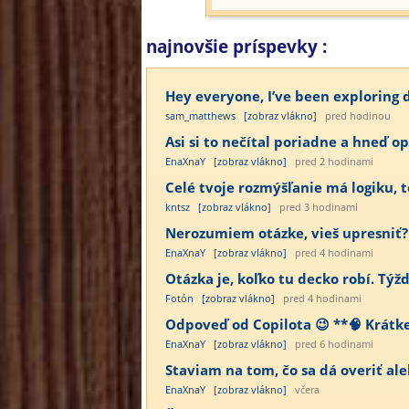
najnovšie príspevky :
Hey everyone, I’ve been exploring d
sam_matthews
[zobraz vlákno]
pred hodinou
Asi si to nečítal poriadne a hneď op
EnaXnaY
[zobraz vlákno]
pred 2 hodinami
Celé tvoje rozmýšľanie má logiku, te
kntsz
[zobraz vlákno]
pred 3 hodinami
Nerozumiem otázke, vieš upresniť?
EnaXnaY
[zobraz vlákno]
pred 4 hodinami
Otázka je, koľko tu decko robí. Týž
Fotón
[zobraz vlákno]
pred 4 hodinami
Odpoveď od Copilota 😉 **🧠 Krátke j
EnaXnaY
[zobraz vlákno]
pred 6 hodinami
Staviam na tom, čo sa dá overiť ale
EnaXnaY
[zobraz vlákno]
včera