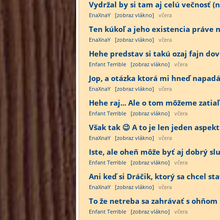
Vydržal by si tam aj celú večnosť (n
EnaXnaY
[zobraz vlákno]
včera
Ten kúkoľ a jeho existencia práve n
EnaXnaY
[zobraz vlákno]
včera
Hehe predstav si takú ozaj fajn dov
Enfant Terrible
[zobraz vlákno]
včera
Jop, a otázka ktorá mi hneď napadá p
EnaXnaY
[zobraz vlákno]
včera
Hehe raj... Ale o tom môžeme zatiaľ
Enfant Terrible
[zobraz vlákno]
včera
Však tak 😉 A to je len jeden aspekt 
EnaXnaY
[zobraz vlákno]
včera
Iste, ale oheň môže byť aj dobrý sluh
Enfant Terrible
[zobraz vlákno]
včera
Ani keď si Dráčik, ktorý sa chcel st
EnaXnaY
[zobraz vlákno]
včera
To že netreba sa zahrávať s ohňom 
Enfant Terrible
[zobraz vlákno]
včera