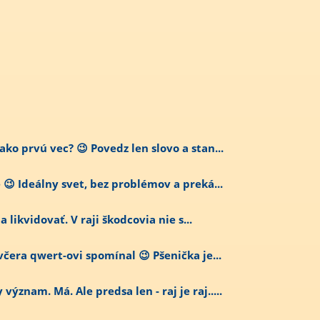
ko prvú vec? 😉 Povedz len slovo a stan...
😉 Ideálny svet, bez problémov a preká...
ba likvidovať. V raji škodcovia nie s...
včera qwert-ovi spomínal 😉 Pšenička je...
znam. Má. Ale predsa len - raj je raj.....