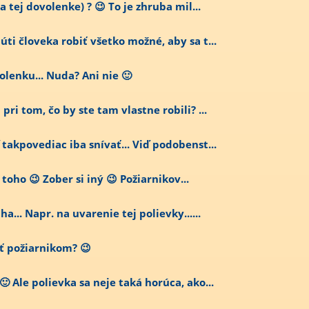
a tej dovolenke) ? 😉 To je zhruba mil...
úti človeka robiť všetko možné, aby sa t...
olenku... Nuda? Ani nie 🙂
ri tom, čo by ste tam vlastne robili? ...
 takpovediac iba snívať... Viď podobenst...
toho 😉 Zober si iný 😉 Požiarnikov...
a... Napr. na uvarenie tej polievky......
ať požiarnikom? 😉
 Ale polievka sa neje taká horúca, ako...