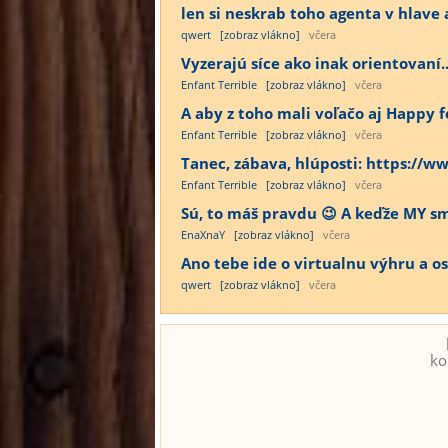
len si neskrab toho agenta v hlave a
qwert
[zobraz vlákno]
včera
Vyzerajú síce ako inak orientovaní...
Enfant Terrible
[zobraz vlákno]
včera
A aby z toho mali voľačo aj Happy fe
Enfant Terrible
[zobraz vlákno]
včera
Tanec, zábava, hlúposti: https:/
Enfant Terrible
[zobraz vlákno]
včera
Sú, to máš pravdu 😉 A keďže MY sme
EnaXnaY
[zobraz vlákno]
včera
Ano tebe ide o virtualnu výhru a os
qwert
[zobraz vlákno]
včera
ko