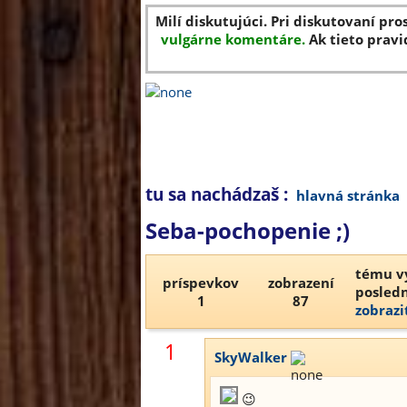
Milí diskutujúci. Pri diskutovaní pro
vulgárne komentáre.
Ak tieto pravi
tu sa nachádzaš :
hlavná stránka
Seba-pochopenie ;)
tému vy
príspevkov
zobrazení
posledn
1
87
zobrazi
1
SkyWalker
😉