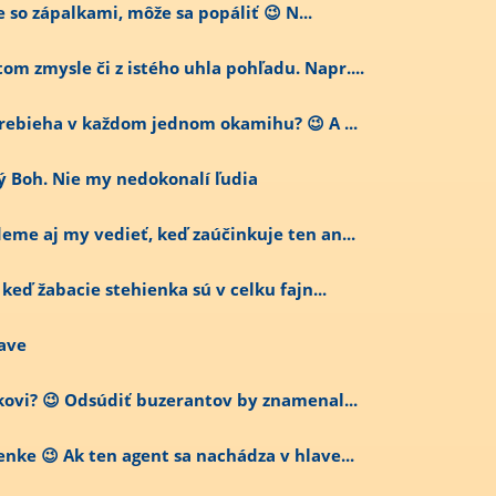
je so zápalkami, môže sa popáliť 😉 N...
om zmysle či z istého uhla pohľadu. Napr....
 prebieha v každom jednom okamihu? 😉 A ...
ý Boh. Nie my nedokonalí ľudia
deme aj my vedieť, keď zaúčinkuje ten an...
 keď žabacie stehienka sú v celku fajn...
lave
ekovi? 😉 Odsúdiť buzerantov by znamenal...
nke 😉 Ak ten agent sa nachádza v hlave...