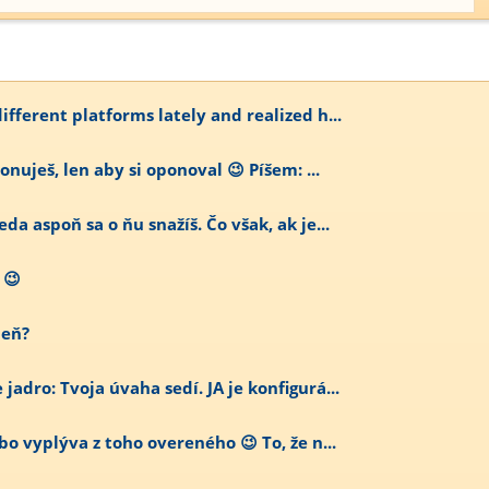
ifferent platforms lately and realized h...
onuješ, len aby si oponoval 😉 Píšem: ...
da aspoň sa o ňu snažíš. Čo však, ak je...
 😉
deň?
adro: Tvoja úvaha sedí. JA je konfigurá...
bo vyplýva z toho overeného 😉 To, že n...