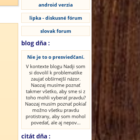
android verzia
lipka - diskusné fórum
slovak forum
blog dňa :
Nie je to o presviedčaní.
V kontexte blogu Nadji som
si dovolil k problematike
zaujať obšírnejší názor.
Naozaj musíme poznať
takmer všetko, aby sme si z
toho mohli vyberať pravdu?
Naozaj musím poznať pokiaľ
možno všetku pravdu
protistrany, aby som mohol
povedať, ale aj nepov...
citát dňa :