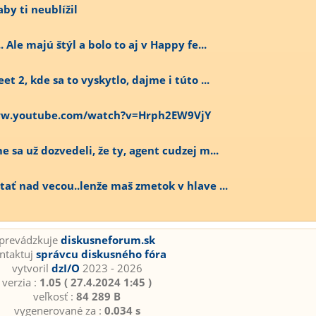
by ti neublížil
 Ale majú štýl a bolo to aj v Happy fe...
et 2, kde sa to vyskytlo, dajme i túto ...
/www.youtube.com/watch?v=Hrph2EW9VjY
 sa už dozvedeli, že ty, agent cudzej m...
tať nad vecou..lenže maš zmetok v hlave ...
prevádzkuje
diskusneforum.sk
ntaktuj
správcu diskusného fóra
vytvoril
dzI/O
2023 - 2026
verzia :
1.05 ( 27.4.2024 1:45 )
veľkosť :
84 289 B
vygenerované za :
0.034 s