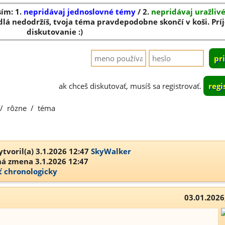
sím: 1.
nepridávaj jednoslovné témy
/ 2.
nepridávaj uražliv
dlá nedodržíš, tvoja téma pravdepodobne skončí v koši. Pr
diskutovanie :)
ak chceš diskutovať, musíš sa registrovať.
regi
/
rôzne
/
téma
tvoril(a) 3.1.2026 12:47
SkyWalker
á zmena 3.1.2026 12:47
ť chronologicky
03.01.2026