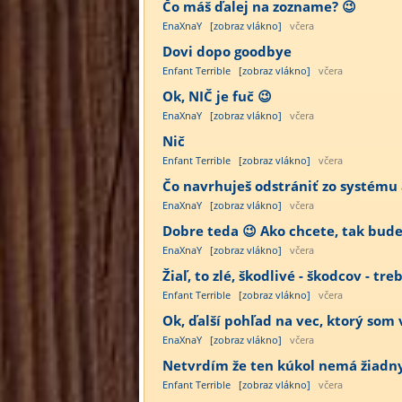
Čo máš ďalej na zozname? 😉
EnaXnaY
[zobraz vlákno]
včera
Dovi dopo goodbye
Enfant Terrible
[zobraz vlákno]
včera
Ok, NIČ je fuč 😉
EnaXnaY
[zobraz vlákno]
včera
Nič
Enfant Terrible
[zobraz vlákno]
včera
Čo navrhuješ odstrániť zo systému a
EnaXnaY
[zobraz vlákno]
včera
Dobre teda 😉 Ako chcete, tak bude 
EnaXnaY
[zobraz vlákno]
včera
Žiaľ, to zlé, škodlivé - škodcov - tre
Enfant Terrible
[zobraz vlákno]
včera
Ok, ďalší pohľad na vec, ktorý som 
EnaXnaY
[zobraz vlákno]
včera
Netvrdím že ten kúkol nemá žiadny vý
Enfant Terrible
[zobraz vlákno]
včera