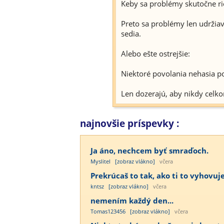
Keby sa problémy skutočne rieš
Preto sa problémy len udržiav
sedia.
Alebo ešte ostrejšie:
Niektoré povolania nehasia po
Len dozerajú, aby nikdy celko
najnovšie príspevky :
Ja áno, nechcem byť smraďoch.
Myslitel
[zobraz vlákno]
včera
Prekrúcaš to tak, ako ti to vyhovuje
kntsz
[zobraz vlákno]
včera
nemením každý den...
Tomas123456
[zobraz vlákno]
včera