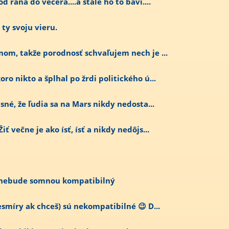
 rana do večera....a stale ho to baví....
ty svoju vieru.
nom, takže porodnosť schvaľujem nech je ...
ro nikto a šplhal po žrdi politického ú...
asné, že ľudia sa na Mars nikdy nedosta...
ť večne je ako ísť, ísť a nikdy nedôjs...
 nebude somnou kompatibilný
esmíry ak chceš) sú nekompatibilné 😉 D...