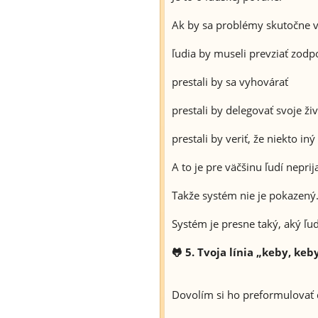
Ak by sa problémy skutočne vy
ľudia by museli prevziať zod
prestali by sa vyhovárať
prestali by delegovať svoje ž
prestali by veriť, že niekto iný
A to je pre väčšinu ľudí neprij
Takže systém nie je pokazený
Systém je presne taký, aký ľu
🐸 5. Tvoja línia „keby, ke
Dovolím si ho preformulovať do