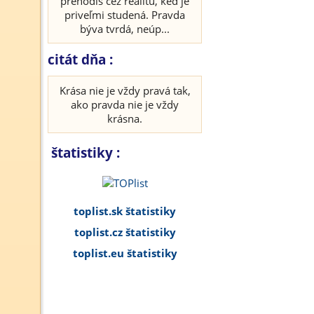
prehodíš cez realitu, keď je
priveľmi studená. Pravda
býva tvrdá, neúp...
citát dňa :
Krása nie je vždy pravá tak,
ako pravda nie je vždy
krásna.
štatistiky :
toplist.sk štatistiky
toplist.cz štatistiky
toplist.eu štatistiky