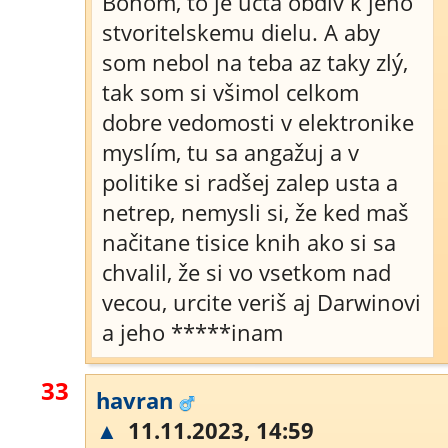
Bohom, to je ucta obdiv k jeho
stvoritelskemu dielu. A aby
som nebol na teba az taky zlý,
tak som si všimol celkom
dobre vedomosti v elektronike
myslím, tu sa angažuj a v
politike si radšej zalep usta a
netrep, nemysli si, že ked maš
načitane tisice knih ako si sa
chvalil, že si vo vsetkom nad
vecou, urcite veriš aj Darwinovi
a jeho *****inam
33
havran
▲
11.11.2023, 14:59