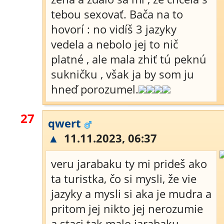
tebou sexovať. Bača na to
hovorí : no vidíš 3 jazyky
vedela a nebolo jej to nič
platné , ale mala zhiť tú peknú
sukničku , však ja by som ju
hneď porozumel.
27
qwert
▲
11.11.2023, 06:37
veru jarabaku ty mi prideš ako
ta turistka, čo si mysli, že vie
jazyky a mysli si aka je mudra a
pritom jej nikto jej nerozumie
a staci tak malo jarabaku,