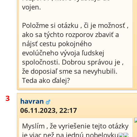
vojen.
Položme si otázku , či je možnosť ,
ako sa týchto rozporov zbaviť a
nájsť cestu pokojného
evolúčneho vývoja ľudskej
spoločnosti. Dobrou správou je ,
že doposiaľ sme sa nevyhubili.
Teda ako ďalej?
3
havran
06.11.2023, 22:17
Myslím , že vyriešenie tejto otázky
je viac než na jednú nobelovku