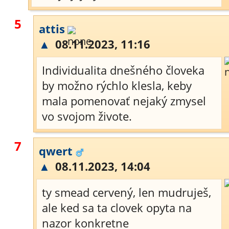
5
attis
▲
08.11.2023, 11:16
Individualita dnešného človeka
by možno rýchlo klesla, keby
mala pomenovať nejaký zmysel
vo svojom živote.
7
qwert
▲
08.11.2023, 14:04
ty smead cervený, len mudruješ,
ale ked sa ta clovek opyta na
nazor konkretne