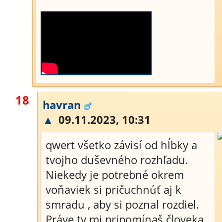
18
havran
▲
09.11.2023, 10:31
qwert všetko závisí od hĺbky a
tvojho duševného rozhľadu.
Niekedy je potrebné okrem
voňaviek si pričuchnúť aj k
smradu , aby si poznal rozdiel.
Práve ty mi pripomínaš človeka ,