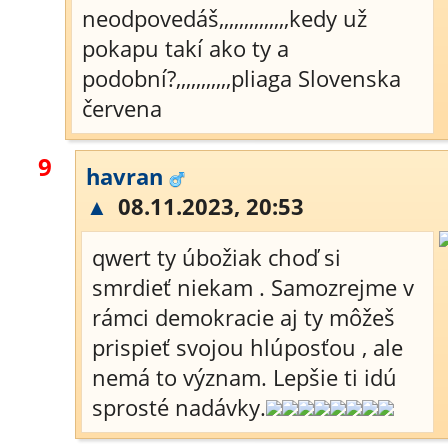
neodpovedáš,,,,,,,,,,,,,,kedy už
pokapu takí ako ty a
podobní?,,,,,,,,,,,pliaga Slovenska
červena
9
havran
▲
08.11.2023, 20:53
qwert ty úbožiak choď si
smrdieť niekam . Samozrejme v
rámci demokracie aj ty môžeš
prispieť svojou hlúposťou , ale
nemá to význam. Lepšie ti idú
sprosté nadávky.