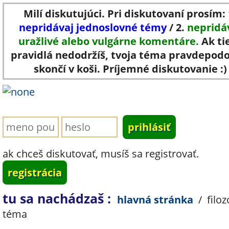
Milí diskutujúci. Pri diskutovaní prosím: 
nepridávaj jednoslovné témy
/ 2.
nepridá
uražlivé alebo vulgárne komentáre.
Ak ti
pravidlá nedodržíš, tvoja téma pravdepod
skončí v koši. Príjemné diskutovanie :)
ak chceš diskutovať, musíš sa registrovať.
registrácia
tu sa nachádzaš :
hlavná stránka
/
filoz
téma