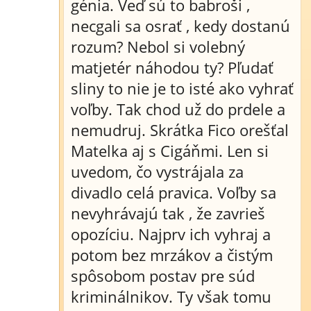
génia. Veď sú to babroši ,
necgali sa osrať , kedy dostanú
rozum? Nebol si volebný
matjetér náhodou ty? Pľudať
sliny to nie je to isté ako vyhrať
voľby. Tak chod už do prdele a
nemudruj. Skrátka Fico orešťal
Matelka aj s Cigáňmi. Len si
uvedom, čo vystrájala za
divadlo celá pravica. Voľby sa
nevyhrávajú tak , že zavrieš
opozíciu. Najprv ich vyhraj a
potom bez mrzákov a čistým
spôsobom postav pre súd
kriminálnikov. Ty však tomu