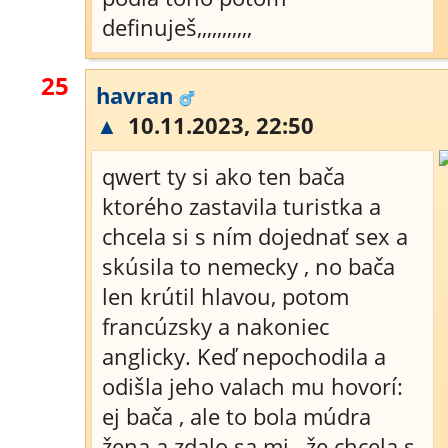
definuješ,,,,,,,,,,,
25
havran
▲
10.11.2023, 22:50
qwert ty si ako ten bača
ktorého zastavila turistka a
chcela si s ním dojednať sex a
skúsila to nemecky , no bača
len krútil hlavou, potom
francúzsky a nakoniec
anglicky. Keď nepochodila a
odišla jeho valach mu hovorí:
ej bača , ale to bola múdra
žena a zdalo sa mi , že chcela s