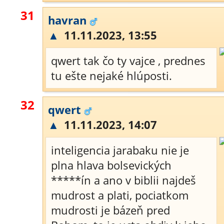
31
havran
▲
11.11.2023, 13:55
qwert tak čo ty vajce , prednes
tu ešte nejaké hlúposti.
32
qwert
▲
11.11.2023, 14:07
inteligencia jarabaku nie je
plna hlava bolsevických
*****ín a ano v biblii najdeš
mudrost a plati, pociatkom
mudrosti je bázeň pred