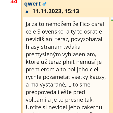
34
qwert
▲
11.11.2023, 15:13
Ja za to nemožem že Fico osral
cele Slovensko, a ty to osratie
nevidíš ani teraz, povyzobaval
hlasy stranam ,vdaka
premysleným vyhlaseniam,
ktore už teraz plnit nemusí je
premierom a to bol jeho ciel,
rychle pozametat vsetky kauzy,
a ma vystarané,,,,,,to sme
predpovedali ešte pred
volbami a je to presne tak,
Urcite si nevidel jeho zakernu