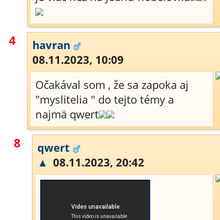
4
havran
08.11.2023, 10:09
Očakával som , že sa zapoka aj
"myslitelia " do tejto témy a
najmä qwert
8
qwert
▲
08.11.2023, 20:42