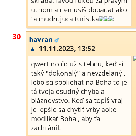
škrabat lavou rukou za pravým
uchom a nemusiš dopadat ako
ta mudrujuca turistka
30
havran
▲
11.11.2023, 13:52
qwert no čo už s tebou, keď si
taký "dokonalý" a nevzdelaný ,
lebo sa spoliehať na Boha to je
tá tvoja osudný chyba a
bláznovstvo. Keď sa topíš vraj
je lepšie sa chytiť vrby aoko
modlikať Boha , aby ťa
zachránil.