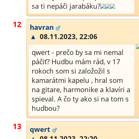
sa ti nepáči jarabáku?
12
havran
▲
08.11.2023, 22:06
qwert - prečo by sa mi nemal
páčiť? Hudbu mám rád, v 17
rokoch som si založožil s
kamarátmi kapelu , hral som
na gitare, harmonike a klavíri a
spieval. A čo ty ako si na tom s
hudbou?
13
qwert
▲
08.11.2023, 22:20