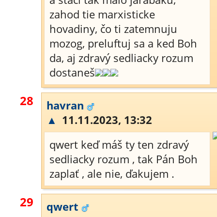
zahod tie marxisticke
hovadiny, čo ti zatemnuju
mozog, preluftuj sa a ked Boh
da, aj zdravý sedliacky rozum
dostaneš
28
havran
▲
11.11.2023, 13:32
qwert keď máš ty ten zdravý
sedliacky rozum , tak Pán Boh
zaplať , ale nie, ďakujem .
29
qwert