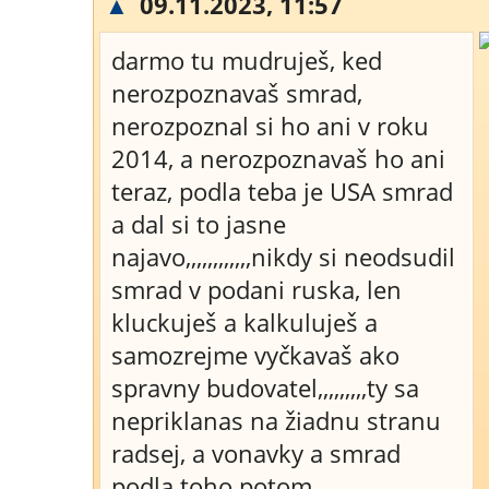
▲
09.11.2023, 11:57
darmo tu mudruješ, ked
nerozpoznavaš smrad,
nerozpoznal si ho ani v roku
2014, a nerozpoznavaš ho ani
teraz, podla teba je USA smrad
a dal si to jasne
najavo,,,,,,,,,,,,nikdy si neodsudil
smrad v podani ruska, len
kluckuješ a kalkuluješ a
samozrejme vyčkavaš ako
spravny budovatel,,,,,,,,,ty sa
nepriklanas na žiadnu stranu
radsej, a vonavky a smrad
podla toho potom