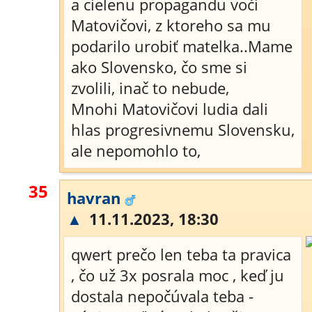
a cielenu propagandu voči
Matovičovi, z ktoreho sa mu
podarilo urobiť matelka..Mame
ako Slovensko, čo sme si
zvolili, inač to nebude,
Mnohi Matovičovi ludia dali
hlas progresivnemu Slovensku,
ale nepomohlo to,
35
havran
▲
11.11.2023, 18:30
qwert prečo len teba ta pravica
, čo už 3x posrala moc , keď ju
dostala nepočúvala teba -