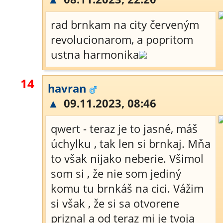
rad brnkam na city červeným
revolucionarom, a popritom
ustna harmonika
14
havran
▲
09.11.2023, 08:46
qwert - teraz je to jasné, máš
úchylku , tak len si brnkaj. Mňa
to však nijako neberie. Všimol
som si , že nie som jediný
komu tu brnkáš na cici. Vážim
si však , že si sa otvorene
priznal a od teraz mi je tvoja