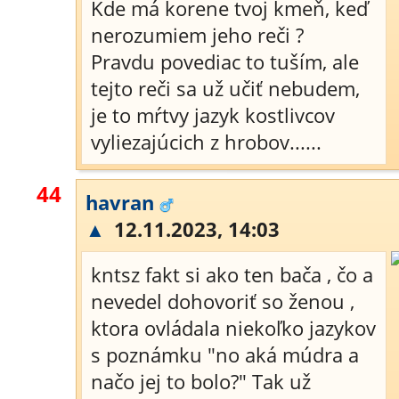
Kde má korene tvoj kmeň, keď
nerozumiem jeho reči ?
Pravdu povediac to tuším, ale
tejto reči sa už učiť nebudem,
je to mŕtvy jazyk kostlivcov
vyliezajúcich z hrobov......
44
havran
▲
12.11.2023, 14:03
kntsz fakt si ako ten bača , čo a
nevedel dohovoriť so ženou ,
ktora ovládala niekoľko jazykov
s poznámku "no aká múdra a
načo jej to bolo?" Tak už