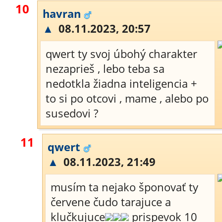
10
havran
▲
08.11.2023, 20:57
qwert ty svoj úbohý charakter
nezaprieš , lebo teba sa
nedotkla žiadna inteligencia +
to si po otcovi , mame , alebo po
susedovi ?
11
qwert
▲
08.11.2023, 21:49
musím ta nejako šponovať ty
červene čudo tarajuce a
klučkujuce
prispevok 10