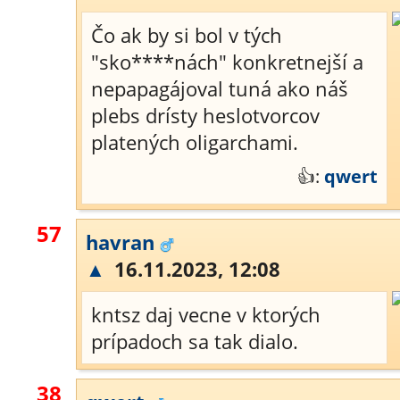
Čo ak by si bol v tých
"sko****nách" konkretnejší a
nepapagájoval tuná ako náš
plebs drísty heslotvorcov
platených oligarchami.
👍:
qwert
57
havran
▲
16.11.2023, 12:08
kntsz daj vecne v ktorých
prípadoch sa tak dialo.
38