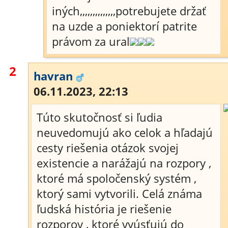
iných,,,,,,,,,,,,,,potrebujete držať
na uzde a poniektorí patrite
právom za ural
2
havran
06.11.2023, 22:13
Túto skutočnosť si ľudia
neuvedomujú ako celok a hľadajú
cesty riešenia otázok svojej
existencie a narážajú na rozpory ,
ktoré má spoločenský systém ,
ktorý sami vytvorili. Celá známa
ľudská história je riešenie
rozporov , ktoré vyúsťujú do