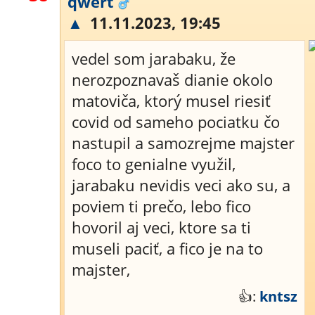
qwert
▲
11.11.2023, 19:45
vedel som jarabaku, že
nerozpoznavaš dianie okolo
matoviča, ktorý musel riesiť
covid od sameho pociatku čo
nastupil a samozrejme majster
foco to genialne využil,
jarabaku nevidis veci ako su, a
poviem ti prečo, lebo fico
hovoril aj veci, ktore sa ti
museli paciť, a fico je na to
majster,
👍:
kntsz