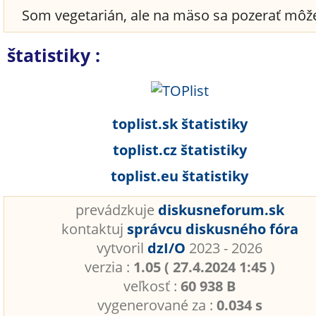
Som vegetarián, ale na mäso sa pozerať mô
štatistiky :
toplist.sk štatistiky
toplist.cz štatistiky
toplist.eu štatistiky
prevádzkuje
diskusneforum.sk
kontaktuj
správcu diskusného fóra
vytvoril
dzI/O
2023 - 2026
verzia :
1.05 ( 27.4.2024 1:45 )
veľkosť :
60 938 B
vygenerované za :
0.034 s