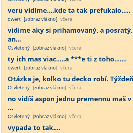
veru vidíme....kde ta tak prefukalo.....
qwert
[zobraz vlákno]
včera
vidime aky si prihamovaný, a posratý,
an...
Osvletený
[zobraz vlákno]
včera
ty ich mas viac.....a ***e ti z toho.......
qwert
[zobraz vlákno]
včera
Otázka je, koľko tu decko robí. Týžde
Osvletený
[zobraz vlákno]
včera
no vidíš aspon jednu premennu maš v 
...
Osvletený
[zobraz vlákno]
včera
vypada to tak....