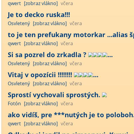
qwert
[zobraz vlákno]
včera
Je to decko ruska!!!
Osvletený
[zobraz vlákno]
včera
to je ten prefukany motorkar ...alias šp
qwert
[zobraz vlákno]
včera
Si sa pozrel do zrkadla ?
...
Osvletený
[zobraz vlákno]
včera
Vitaj v opozícii !!!!!!!!
...
Osvletený
[zobraz vlákno]
včera
Sprostí vychovali sprostých.
Fotón
[zobraz vlákno]
včera
ako vidíš, pre ***nutých je to poloboh..
qwert
[zobraz vlákno]
včera