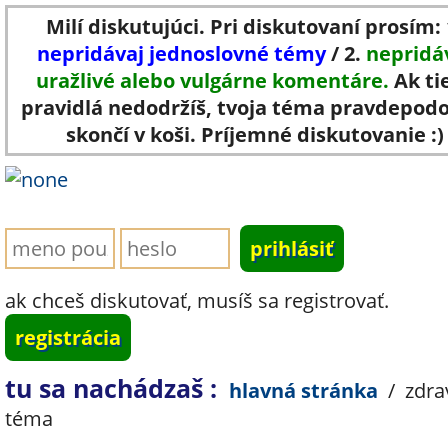
Milí diskutujúci. Pri diskutovaní prosím: 
nepridávaj jednoslovné témy
/ 2.
nepridá
uražlivé alebo vulgárne komentáre.
Ak ti
pravidlá nedodržíš, tvoja téma pravdepod
skončí v koši. Príjemné diskutovanie :)
ak chceš diskutovať, musíš sa registrovať.
registrácia
tu sa nachádzaš :
hlavná stránka
/
zdra
téma