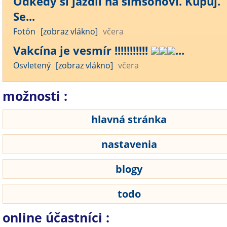
Odkedy si jazdil na simsonovi. Kupuj.
Se...
Fotón
[zobraz vlákno]
včera
Vakcína je vesmír !!!!!!!!!!!
...
Osvletený
[zobraz vlákno]
včera
možnosti :
hlavná stránka
nastavenia
blogy
todo
online účastníci :