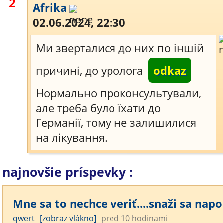
2
Afrika
02.06.2024, 22:30
Ми зверталися до них по іншій
причині, до уролога
odkaz
Нормально проконсультували,
але треба було їхати до
Германії, тому не залишилися
на лікування.
najnovšie príspevky :
Mne sa to nechce veriť....snaži sa napod
qwert
[zobraz vlákno]
pred 10 hodinami