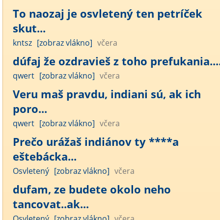
To naozaj je osvletený ten petríček
skut...
kntsz
[zobraz vlákno]
včera
dúfaj že ozdravieš z toho prefukania....
qwert
[zobraz vlákno]
včera
Veru maš pravdu, indiani sú, ak ich
poro...
qwert
[zobraz vlákno]
včera
Prečo urážaš indiánov ty ****a
eštebácka...
Osvletený
[zobraz vlákno]
včera
dufam, ze budete okolo neho
tancovat..ak...
Osvletený
[zobraz vlákno]
včera