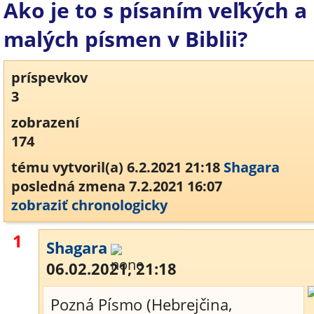
Ako je to s písaním veľkých a
malých písmen v Biblii?
príspevkov
3
zobrazení
174
tému vytvoril(a) 6.2.2021 21:18
Shagara
posledná zmena 7.2.2021 16:07
zobraziť chronologicky
1
Shagara
06.02.2021, 21:18
Pozná Písmo (Hebrejčina,