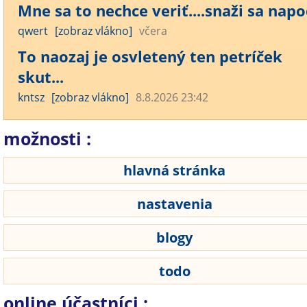
Mne sa to nechce veriť....snaži sa napod
qwert
[zobraz vlákno]
včera
To naozaj je osvletený ten petríček
skut...
kntsz
[zobraz vlákno]
8.8.2026 23:42
možnosti :
hlavná stránka
nastavenia
blogy
todo
online účastníci :