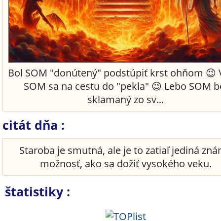
Bol SOM "donútený" podstúpiť krst ohňom 😉 
SOM sa na cestu do "pekla" 😉 Lebo SOM b
sklamaný zo sv...
citát dňa :
Staroba je smutná, ale je to zatiaľ jediná zn
možnosť, ako sa dožiť vysokého veku.
štatistiky :