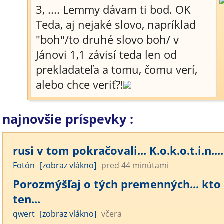
3, .... Lemmy dávam ti bod. OK
Teda, aj nejaké slovo, napríklad
"boh"/to druhé slovo boh/ v
Jánovi 1,1 závisí teda len od
prekladateľa a tomu, čomu verí,
alebo chce veriť?!
najnovšie príspevky :
rusi v tom pokračovali... K.o.k.o.t.i.n....
Fotón
[zobraz vlákno]
pred 44 minútami
Porozmýšľaj o tých premenných... kto
ten...
qwert
[zobraz vlákno]
včera