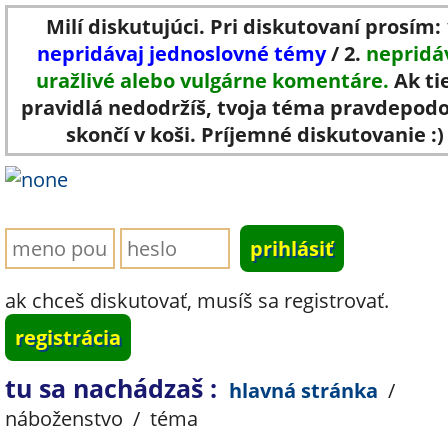
Milí diskutujúci. Pri diskutovaní prosím: 
nepridávaj jednoslovné témy
/ 2.
nepridá
uražlivé alebo vulgárne komentáre.
Ak ti
pravidlá nedodržíš, tvoja téma pravdepod
skončí v koši. Príjemné diskutovanie :)
ak chceš diskutovať, musíš sa registrovať.
registrácia
tu sa nachádzaš :
hlavná stránka
/
náboženstvo
/
téma