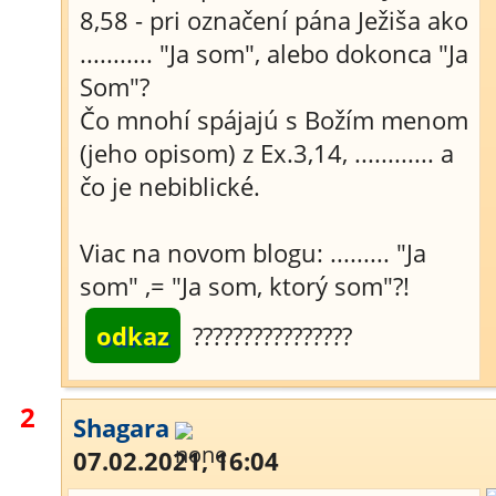
8,58 - pri označení pána Ježiša ako
........... "Ja som", alebo dokonca "Ja
Som"?
Čo mnohí spájajú s Božím menom
(jeho opisom) z Ex.3,14, ............ a
čo je nebiblické.
Viac na novom blogu: ......... "Ja
som" ,= "Ja som, ktorý som"?!
odkaz
????????????????
2
Shagara
07.02.2021, 16:04