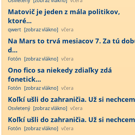
Osvletený
[zobraz vlákno]
včera
Matovič je jeden z mála politikov,
ktoré...
qwert
[zobraz vlákno]
včera
Na Mars to trvá mesiacov 7. Za tú dob
d...
Fotón
[zobraz vlákno]
včera
Ono fico sa niekedy zdiaľky zdá
fonetick...
Fotón
[zobraz vlákno]
včera
Koľkí ušli do zahraničia. Už si nechcem 
Osvletený
[zobraz vlákno]
včera
Koľkí ušli do zahraničia. Už si nechcem 
Fotón
[zobraz vlákno]
včera