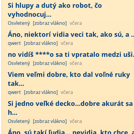
Si hlupy a dutý ako robot, čo
vyhodnocuj...
Osvletený
[zobraz vlákno]
včera
Áno, niektorí vidia veci tak, ako sú, a ..
qwert
[zobraz vlákno]
včera
no vidíš ****o sa ti vpratalo medzi uši..
Osvletený
[zobraz vlákno]
včera
Viem veľmi dobre, kto dal voľné ruky
tak...
qwert
[zobraz vlákno]
včera
Si jedno veľké decko...dobre akurát sa
h...
Osvletený
[zobraz vlákno]
včera
Áno, sú takí ľudia… nevidia, kto chce, a