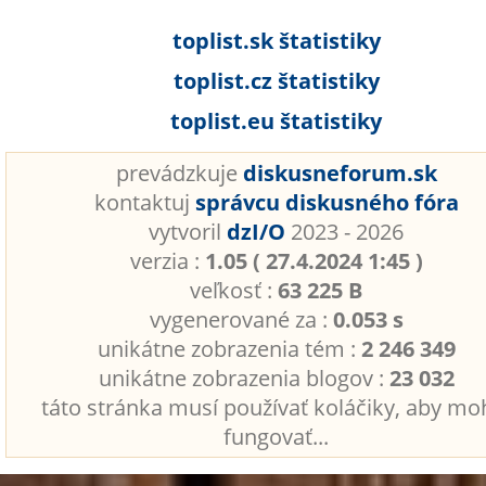
toplist.sk štatistiky
toplist.cz štatistiky
toplist.eu štatistiky
prevádzkuje
diskusneforum.sk
kontaktuj
správcu diskusného fóra
vytvoril
dzI/O
2023 - 2026
verzia :
1.05 ( 27.4.2024 1:45 )
veľkosť :
63 225 B
vygenerované za :
0.053 s
unikátne zobrazenia tém :
2 246 349
unikátne zobrazenia blogov :
23 032
táto stránka musí používať koláčiky, aby mo
fungovať...