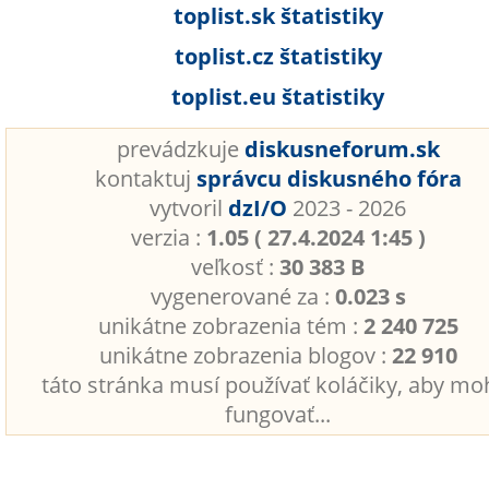
toplist.sk štatistiky
toplist.cz štatistiky
toplist.eu štatistiky
prevádzkuje
diskusneforum.sk
kontaktuj
správcu diskusného fóra
vytvoril
dzI/O
2023 - 2026
verzia :
1.05 ( 27.4.2024 1:45 )
veľkosť :
30 383 B
vygenerované za :
0.023 s
unikátne zobrazenia tém :
2 240 725
unikátne zobrazenia blogov :
22 910
táto stránka musí používať koláčiky, aby mo
fungovať...