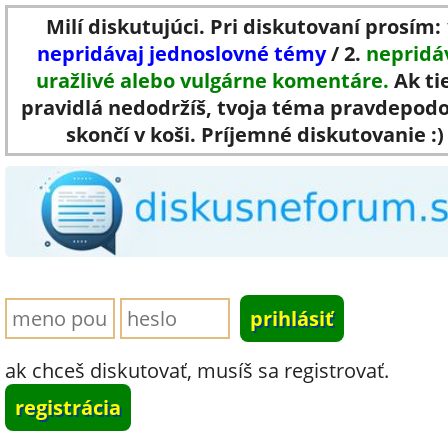
Milí diskutujúci. Pri diskutovaní prosím: 
nepridávaj jednoslovné témy
/ 2.
nepridá
uražlivé alebo vulgárne komentáre.
Ak ti
pravidlá nedodržíš, tvoja téma pravdepod
skončí v koši. Príjemné diskutovanie :)
ak chceš diskutovať, musíš sa registrovať.
registrácia