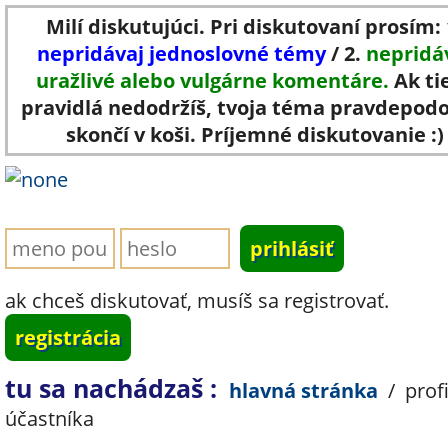
Milí diskutujúci. Pri diskutovaní prosím: 
nepridávaj jednoslovné témy
/ 2.
nepridá
uražlivé alebo vulgárne komentáre.
Ak ti
pravidlá nedodržíš, tvoja téma pravdepod
skončí v koši. Príjemné diskutovanie :)
ak chceš diskutovať, musíš sa registrovať.
registrácia
tu sa nachádzaš :
hlavná stránka
/
profi
účastníka