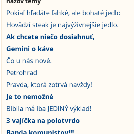
názov témy
Pokiaľ hľadáte ľahké, ale bohaté jedlo
Hovädzí steak je najvýživnejšie jedlo.
Ak chcete niečo dosiahnuť,
Gemini o káve
Čo u nás nové.
Petrohrad
Pravda, ktorá zotrvá navždy!
Je to nemožné
Biblia má iba JEDINÝ výklad!
3 vajíčka na polotvrdo
Banda komunistov!!!