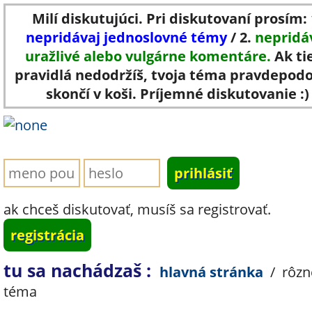
Milí diskutujúci. Pri diskutovaní prosím: 
nepridávaj jednoslovné témy
/ 2.
nepridá
uražlivé alebo vulgárne komentáre.
Ak ti
pravidlá nedodržíš, tvoja téma pravdepod
skončí v koši. Príjemné diskutovanie :)
ak chceš diskutovať, musíš sa registrovať.
registrácia
tu sa nachádzaš :
hlavná stránka
/
rôzn
téma