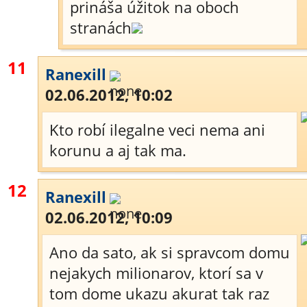
prináša úžitok na oboch
stranách
11
Ranexill
02.06.2012, 10:02
Kto robí ilegalne veci nema ani
korunu a aj tak ma.
12
Ranexill
02.06.2012, 10:09
Ano da sato, ak si spravcom domu
nejakych milionarov, ktorí sa v
tom dome ukazu akurat tak raz