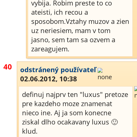
vybija. Robim preste to co
ateisti, ich recou a
sposobom.Vztahy muzov a zien
uz neriesiem, mam v tom
jasno, sem tam sa ozvem a
zareagujem.
40
odstránený používateľ
02.06.2012, 10:38
definuj najprv ten "luxus" pretoze
pre kazdeho moze znamenat
nieco ine. Aj ja som konecne
ziskal dlho ocakavany luxus 🙂
klud.