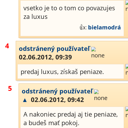
vsetko je to o tom co povazujes
za luxus
👍:
bielamodrá
4
odstránený používateľ
02.06.2012, 09:39
predaj luxus, získaš peniaze.
5
odstránený používateľ
▲
02.06.2012, 09:42
A nakoniec predaj aj tie peniaze,
a budeš mať pokoj.