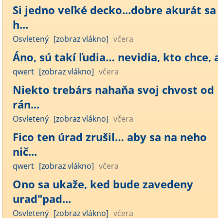
Si jedno veľké decko...dobre akurát sa
h...
Osvletený
[zobraz vlákno]
včera
Áno, sú takí ľudia… nevidia, kto chce, a
qwert
[zobraz vlákno]
včera
Niekto trebárs nahaňa svoj chvost od
rán...
Osvletený
[zobraz vlákno]
včera
Fico ten úrad zrušil… aby sa na neho
nič...
qwert
[zobraz vlákno]
včera
Ono sa ukaže, ked bude zavedeny
urad"pad...
Osvletený
[zobraz vlákno]
včera