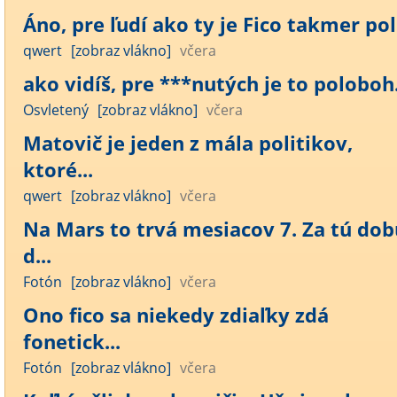
Áno, pre ľudí ako ty je Fico takmer polo
qwert
[zobraz vlákno]
včera
ako vidíš, pre ***nutých je to poloboh..
Osvletený
[zobraz vlákno]
včera
Matovič je jeden z mála politikov,
ktoré...
qwert
[zobraz vlákno]
včera
Na Mars to trvá mesiacov 7. Za tú dob
d...
Fotón
[zobraz vlákno]
včera
Ono fico sa niekedy zdiaľky zdá
fonetick...
Fotón
[zobraz vlákno]
včera