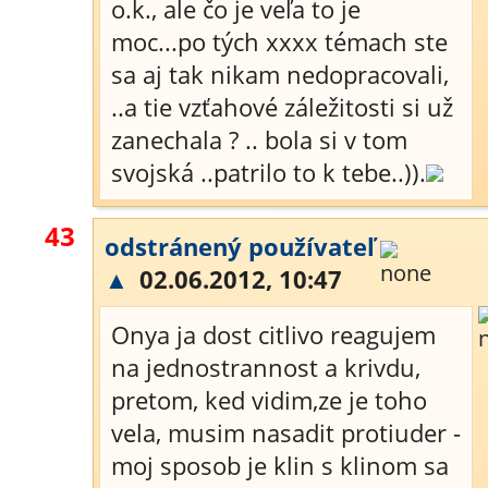
o.k., ale čo je veľa to je
moc...po tých xxxx témach ste
sa aj tak nikam nedopracovali,
..a tie vzťahové záležitosti si už
zanechala ? .. bola si v tom
svojská ..patrilo to k tebe..)).
43
odstránený používateľ
▲
02.06.2012, 10:47
Onya ja dost citlivo reagujem
na jednostrannost a krivdu,
pretom, ked vidim,ze je toho
vela, musim nasadit protiuder -
moj sposob je klin s klinom sa