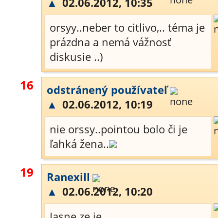
▲
02.06.2012, 10:35
orsyy..neber to citlivo,.. téma je
prázdna a nemá vážnosť
diskusie ..)
16
odstránený používateľ
▲
02.06.2012, 10:19
nie orssy..pointou bolo či je
ľahká žena..
19
Ranexill
▲
02.06.2012, 10:20
Jasne ze je..