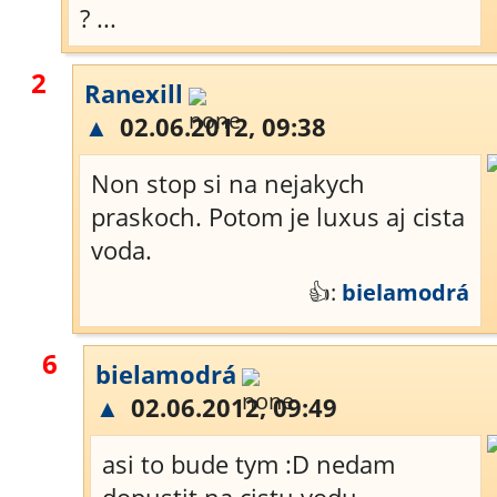
? ...
2
Ranexill
▲
02.06.2012, 09:38
Non stop si na nejakych
praskoch. Potom je luxus aj cista
voda.
👍:
bielamodrá
6
bielamodrá
▲
02.06.2012, 09:49
asi to bude tym :D nedam