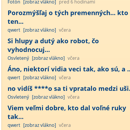
Fotón
[zobraz vlákno]
pred 6 hodinami
Porozmýšľaj o tých premenných... kto
ten...
qwert
[zobraz vlákno]
včera
Si hlupy a dutý ako robot, čo
vyhodnocuj...
Osvletený
[zobraz vlákno]
včera
Áno, niektorí vidia veci tak, ako sú, a ..
qwert
[zobraz vlákno]
včera
no vidíš ****o sa ti vpratalo medzi uši..
Osvletený
[zobraz vlákno]
včera
Viem veľmi dobre, kto dal voľné ruky
tak...
qwert
[zobraz vlákno]
včera