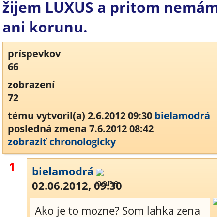
žijem LUXUS a pritom nemá
ani korunu.
príspevkov
66
zobrazení
72
tému vytvoril(a) 2.6.2012 09:30
bielamodrá
posledná zmena 7.6.2012 08:42
zobraziť chronologicky
1
bielamodrá
02.06.2012, 09:30
Ako je to mozne? Som lahka zena