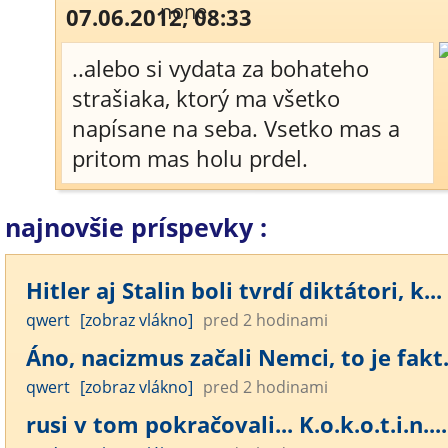
07.06.2012, 08:33
..alebo si vydata za bohateho
strašiaka, ktorý ma všetko
napísane na seba. Vsetko mas a
pritom mas holu prdel.
najnovšie príspevky :
Hitler aj Stalin boli tvrdí diktátori, k...
qwert
[zobraz vlákno]
pred 2 hodinami
Áno, nacizmus začali Nemci, to je fakt. 
qwert
[zobraz vlákno]
pred 2 hodinami
rusi v tom pokračovali... K.o.k.o.t.i.n....