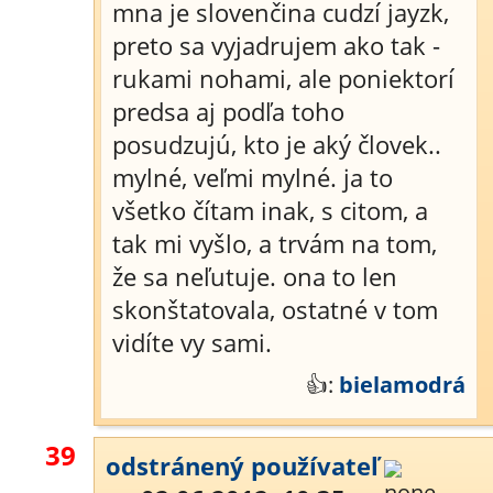
mna je slovenčina cudzí jayzk,
preto sa vyjadrujem ako tak -
rukami nohami, ale poniektorí
predsa aj podľa toho
posudzujú, kto je aký človek..
mylné, veľmi mylné. ja to
všetko čítam inak, s citom, a
tak mi vyšlo, a trvám na tom,
že sa neľutuje. ona to len
skonštatovala, ostatné v tom
vidíte vy sami.
👍:
bielamodrá
39
odstránený používateľ