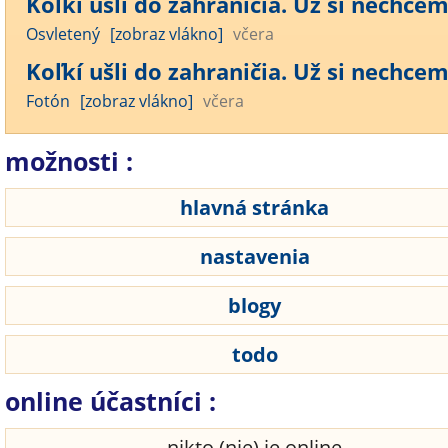
Koľkí ušli do zahraničia. Už si nechcem 
Osvletený
[zobraz vlákno]
včera
Koľkí ušli do zahraničia. Už si nechcem 
Fotón
[zobraz vlákno]
včera
možnosti :
hlavná stránka
nastavenia
blogy
todo
online účastníci :
nikto (nie) je online