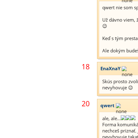
qwert nie som sp
Už dávno viem, ž
😉
Keď s tým presta
Ale dokým budeš 
18
EnaXnaY
Skús prosto zvol
nevyhovuje 😉
20
qwert
ale, ale...
Forma komunikáci
nechceš priznať. 
nevyhovuje takat