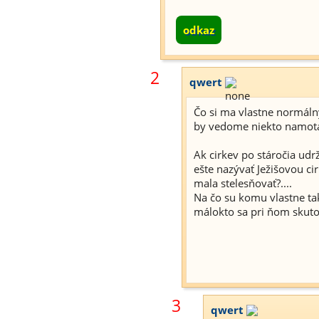
odkaz
2
qwert
Čo si ma vlastne normálny 
by vedome niekto namotáva
Ak cirkev po stáročia udr
ešte nazývať Ježišovou ci
mala stelesňovať?....
Na čo su komu vlastne take
málokto sa pri ňom skuto
3
qwert