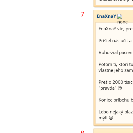
7
EnaXnaY
EnaXnaY vie, preč
Prišiel nás učiť a 
Bohu-žiaľ pacient
Potom tí, ktorí t
vlastne jeho zám
Prešlo 2000 tisí
"pravda" 😉
Koniec príbehu 
Lebo nejaký plazi
mýli 😉