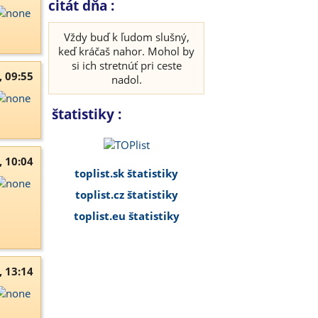
citát dňa :
Vždy buď k ľudom slušný,
keď kráčaš nahor. Mohol by
si ich stretnúť pri ceste
, 09:55
nadol.
štatistiky :
, 10:04
toplist.sk štatistiky
toplist.cz štatistiky
toplist.eu štatistiky
, 13:14