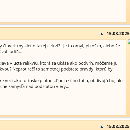
▲
15.08.2025
človek myslieť o takej cirkvi?...Je to omyl, pikoška, alebo že
l ľudí?....
žiava v úcte relikviu, ktorá sa ukáže ako podvrh, môžeme ju
rkvou? Neprotirečí to samotnej podstate pravdy, ktorú by
 veci ako turinske platno...Ľudia si ho fotia, obdivujú ho, ale
čne zamýšľa nad podstatou viery....
▲
15.08.2025