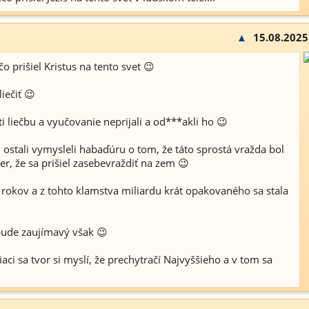
▲
15.08.2025
o prišiel Kristus na tento svet 😉
liečiť 😉
i liečbu a vyučovanie neprijali a od***akli ho 😉
u ostali vymysleli habaďúru o tom, že táto sprostá vražda bol
er, že sa prišiel zasebevraždiť na zem 😉
c rokov a z tohto klamstva miliardu krát opakovaného sa stala
bude zaujímavý však 😉
aci sa tvor si myslí, že prechytračí Najvyššieho a v tom sa