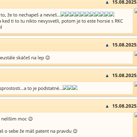
▲
15.08.2025
 to, že to nechapeš a nevieš...
 a ked ti to tu nikto nevysvetli, potom je to este horsie s RKC
l
▲
15.08.2025
eustále skáčeš na lep 😉
▲
15.08.2025
sprostosti...a to je podstatné...
▲
15.08.2025
 nelíšim moc 😉
aš o sebe že máš patent na pravdu 😉