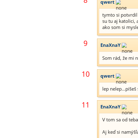
8
qwert
tymto si potvrdil
su tu aj katolici,
ako som si mysle
9
EnaXnaY
Som rád, že mi n
10
qwert
lep nelep...píšeš 
11
EnaXnaY
V tom sa od teba
Aj keď si namýšľ