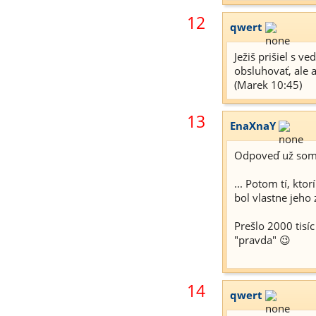
12
qwert
Ježiš prišiel s v
obsluhovať, ale 
(Marek 10:45)
13
EnaXnaY
Odpoveď už som 
... Potom tí, kto
bol vlastne jeho 
Prešlo 2000 tisí
"pravda" 😉
14
qwert