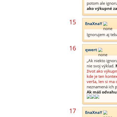
potom ale ignoru
ako výkupné za
15
EnaXnaY
Ignorujem aj teb
16
qwert
„Ak niekto ignoru
nie svoj výklad.
život ako výkupné
kde je ten kontex
verša, len si ma
neznamená ich p
Ak máš odvahu, 
17
EnaXnaY