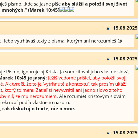
ješ písmo...kde sa jasne píše
aby slúžil a položil svoj život
 mnohých.“ (Marek 10:45)
▲
15.08.2025
a, lebo vytrhávaš texty z písma, ktorým ani nerozumieš 😉
▲
15.08.2025
je Písmo, ignoruje aj Krista. Ja som citoval jeho vlastné slová,
Marek 10:45 je jasný
:
Ježiš vedome prišiel, aby položil svoj
. Ak tvrdíš, že to je 'vytrhnuté z kontextu', tak prosím ukáž,
t, ktorý to mení. Zatiaľ si nevyvrátil ani jedno slovo z toho
 obvinil, že mu nerozumiem.
Ale rozumieť Kristovým slovám
rekrúcať podľa vlastného názoru.
tak diskutuj o texte, nie o mne.
▲
15.08.2025