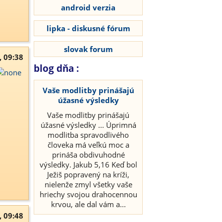
android verzia
lipka - diskusné fórum
slovak forum
, 09:38
blog dňa :
Vaše modlitby prinášajú
úžasné výsledky
Vaše modlitby prinášajú
úžasné výsledky ... Úprimná
modlitba spravodlivého
človeka má veľkú moc a
prináša obdivuhodné
výsledky. Jakub 5,16 Keď bol
Ježiš popravený na kríži,
nielenže zmyl všetky vaše
hriechy svojou drahocennou
krvou, ale dal vám a...
, 09:48