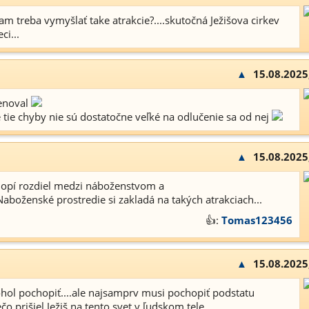
tam treba vymyšlať take atrakcie?....skutočná Ježišova cirkev
ci...
▲
15.08.2025
enoval
 tie chyby nie sú dostatočne veľké na odlučenie sa od nej
▲
15.08.2025
hopí rozdiel medzi náboženstvom a
Naboženské prostredie si zakladá na takých atrakciach...
👍:
Tomas123456
▲
15.08.2025
hol pochopiť....ale najsamprv musi pochopiť podstatu
čo prišiel Ježiš na tento svet v ľudskom tele....