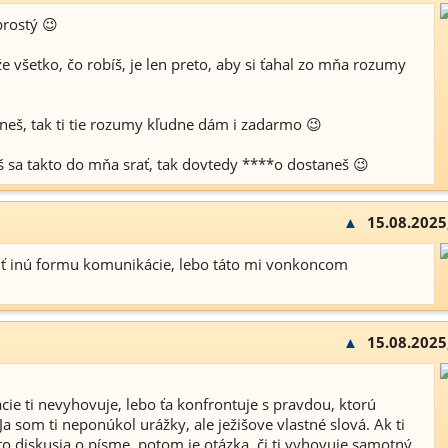
rostý 😉
e všetko, čo robíš, je len preto, aby si ťahal zo mňa rozumy
neš, tak ti tie rozumy kľudne dám i zadarmo 😉
sa takto do mňa srať, tak dovtedy ****o dostaneš 😉
▲
15.08.2025
iť inú formu komunikácie, lebo táto mi vonkoncom
▲
15.08.2025
e ti nevyhovuje, lebo ťa konfrontuje s pravdou, ktorú
Ja som ti neponúkol urážky, ale ježišove vlastné slová. Ak ti
o diskusia o písme, potom je otázka, či ti vyhovuje samotný