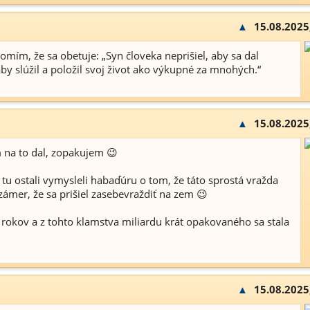
▲
15.08.2025
edomím, že sa obetuje: „Syn človeka neprišiel, aby sa dal
aby slúžil a položil svoj život ako výkupné za mnohých.“
▲
15.08.2025
na to dal, zopakujem 😉
rí tu ostali vymysleli habaďúru o tom, že táto sprostá vražda
zámer, že sa prišiel zasebevraždiť na zem 😉
c rokov a z tohto klamstva miliardu krát opakovaného sa stala
▲
15.08.2025