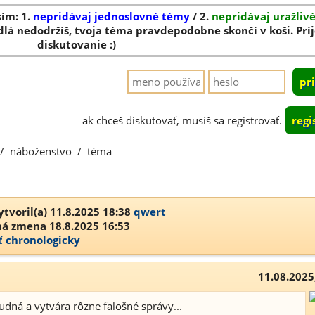
sím: 1.
nepridávaj jednoslovné témy
/ 2.
nepridávaj uražliv
dlá nedodržíš, tvoja téma pravdepodobne skončí v koši. Pr
diskutovanie :)
ak chceš diskutovať, musíš sa registrovať.
regi
/
náboženstvo
/
téma
tvoril(a) 11.8.2025 18:38
qwert
á zmena 18.8.2025 16:53
ť chronologicky
11.08.2025
ludná a vytvára rôzne falošné správy...