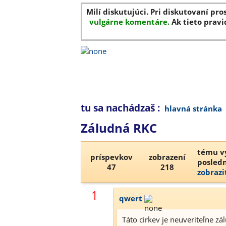
Milí diskutujúci. Pri diskutovaní pro
vulgárne komentáre.
Ak tieto pravi
tu sa nachádzaš :
hlavná stránka
Záludná RKC
tému vy
príspevkov
zobrazení
posledn
47
218
zobrazi
1
qwert
Táto cirkev je neuveriteľne zá