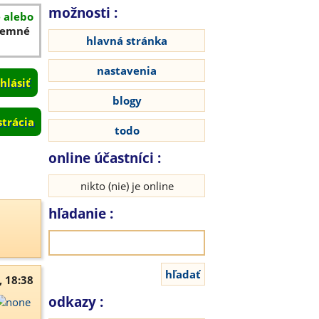
možnosti :
é alebo
íjemné
hlavná stránka
nastavenia
blogy
strácia
todo
online účastníci :
nikto (nie) je online
hľadanie :
, 18:38
odkazy :