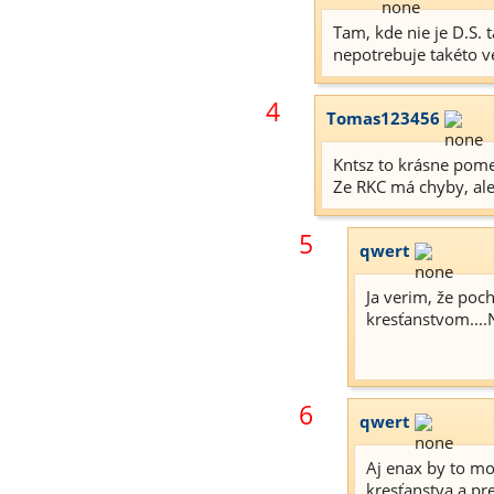
Tam, kde nie je D.S. 
nepotrebuje takéto ve
4
Tomas123456
Kntsz to krásne pom
Ze RKC má chyby, ale
5
qwert
Ja verim, že poc
kresťanstvom....
6
qwert
Aj enax by to mo
kresťanstva a pre