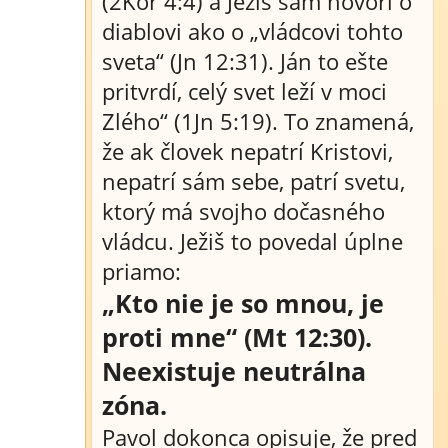
(2Kor 4:4) a Ježiš sám hovorí o
diablovi ako o „vládcovi tohto
sveta“ (Jn 12:31). Ján to ešte
pritvrdí, celý svet leží v moci
Zlého“ (1Jn 5:19). To znamená,
že ak človek nepatrí Kristovi,
nepatrí sám sebe, patrí svetu,
ktorý má svojho dočasného
vládcu. Ježiš to povedal úplne
priamo:
„Kto nie je so mnou, je
proti mne“ (Mt 12:30).
Neexistuje neutrálna
zóna.
Pavol dokonca opisuje, že pred