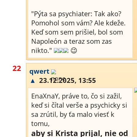
"Pýta sa psychiater: Tak ako?
Pomohol som vám? Ale kdeže.
Keď som sem prišiel, bol som
Napoleón a teraz som zas
nikto."
😉
22
qwert
▲
23.12.2025, 13:55
EnaXnaY, práve to, čo si zažil,
keď si čítal verše a psychicky si
sa zrútil, by ťa malo viesť k
tomu,
aby si Krista prijal, nie od