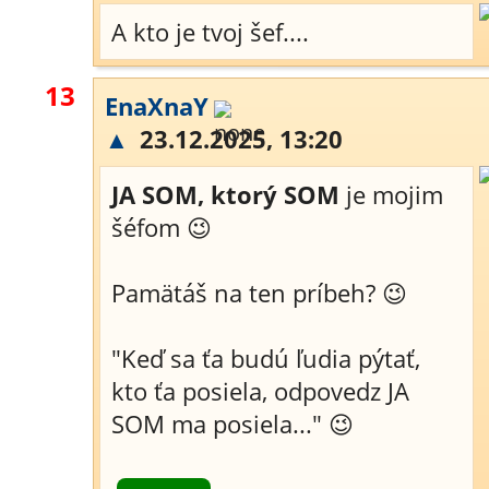
A kto je tvoj šef....
13
EnaXnaY
▲
23.12.2025, 13:20
JA SOM, ktorý SOM
je mojim
šéfom 😉
Pamätáš na ten príbeh? 😉
"Keď sa ťa budú ľudia pýtať,
kto ťa posiela, odpovedz JA
SOM ma posiela..." 😉