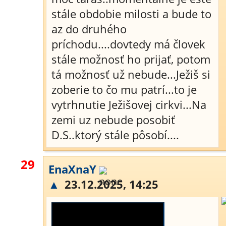
stále obdobie milosti a bude to
az do druhého
príchodu....dovtedy má človek
stále možnosť ho prijať, potom
tá možnosť už nebude...Ježiš si
zoberie to čo mu patrí...to je
vytrhnutie Ježišovej cirkvi...Na
zemi uz nebude posobiť
D.S..ktorý stále pôsobí....
29
EnaXnaY
▲
23.12.2025, 14:25