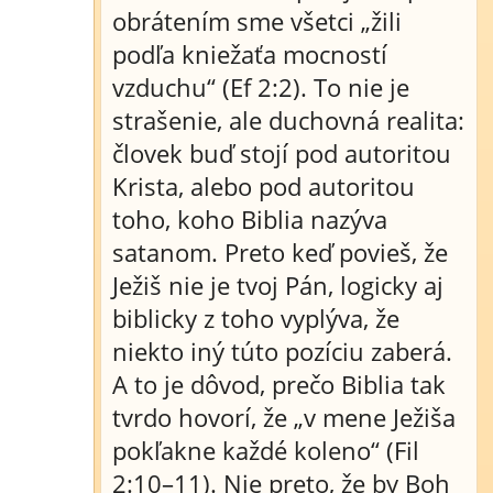
obrátením sme všetci „žili
podľa kniežaťa mocností
vzduchu“ (Ef 2:2). To nie je
strašenie, ale duchovná realita:
človek buď stojí pod autoritou
Krista, alebo pod autoritou
toho, koho Biblia nazýva
satanom. Preto keď povieš, že
Ježiš nie je tvoj Pán, logicky aj
biblicky z toho vyplýva, že
niekto iný túto pozíciu zaberá.
A to je dôvod, prečo Biblia tak
tvrdo hovorí, že „v mene Ježiša
pokľakne každé koleno“ (Fil
2:10–11). Nie preto, že by Boh