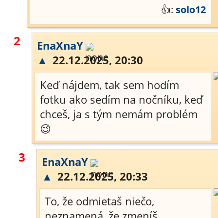
👍:
solo12
2
EnaXnaY
▲
22.12.2025, 20:30
Keď nájdem, tak sem hodím
fotku ako sedím na nočníku, keď
chceš, ja s tým nemám problém
😉
3
EnaXnaY
▲
22.12.2025, 20:33
To, že odmietaš niečo,
neznamená, že zmeníš