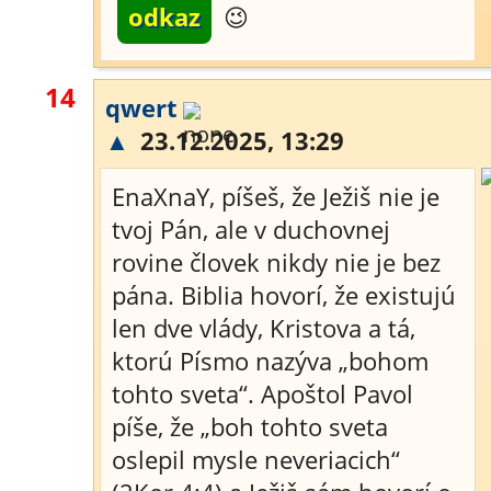
odkaz
😉
14
qwert
▲
23.12.2025, 13:29
EnaXnaY, píšeš, že Ježiš nie je
tvoj Pán, ale v duchovnej
rovine človek nikdy nie je bez
pána. Biblia hovorí, že existujú
len dve vlády, Kristova a tá,
ktorú Písmo nazýva „bohom
tohto sveta“. Apoštol Pavol
píše, že „boh tohto sveta
oslepil mysle neveriacich“