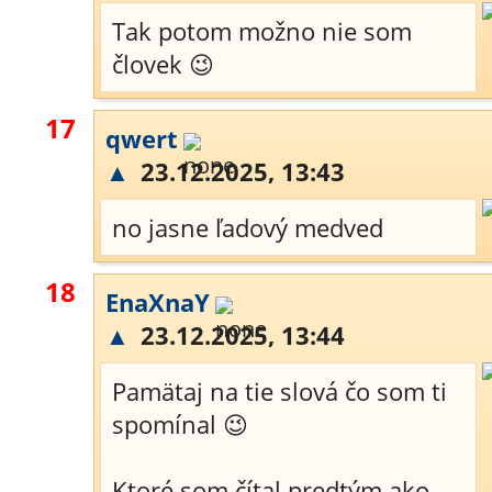
Tak potom možno nie som
človek 😉
17
qwert
▲
23.12.2025, 13:43
no jasne ľadový medved
18
EnaXnaY
▲
23.12.2025, 13:44
Pamätaj na tie slová čo som ti
spomínal 😉
Ktoré som čítal predtým ako