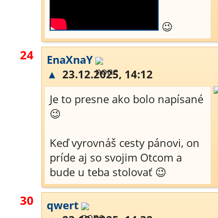
😉
24
EnaXnaY
▲
23.12.2025, 14:12
Je to presne ako bolo napísané
😉
Keď vyrovnáš cesty pánovi, on
príde aj so svojim Otcom a
bude u teba stolovať 😉
30
qwert