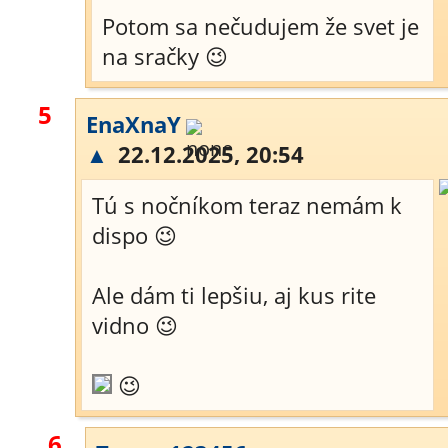
Potom sa nečudujem že svet je
na sračky 😉
5
EnaXnaY
▲
22.12.2025, 20:54
Tú s nočníkom teraz nemám k
dispo 😉
Ale dám ti lepšiu, aj kus rite
vidno 😉
😉
6