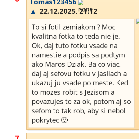
Tomas123456
▲
22.12.2025, 21:12
To si fotil zemiakom ? Moc
kvalitna fotka to teda nie je.
Ok, daj tuto fotku vsade na
namestie a podpis sa podtym
ako Maros Dziak. Ba co viac,
daj aj sefovu fotku v jasliach a
ukazuj ju vsade po meste. Ked
to mozes robit s Jezisom a
povazujes to za ok, potom aj so
sefom to tak rob, aby si nebol
pokrytec 🙂
7