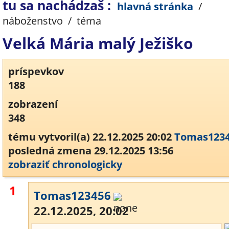
tu sa nachádzaš :
hlavná stránka
/
náboženstvo
/
téma
Velká Mária malý Ježiško
príspevkov
188
zobrazení
348
tému vytvoril(a) 22.12.2025 20:02
Tomas123
posledná zmena 29.12.2025 13:56
zobraziť chronologicky
1
Tomas123456
22.12.2025, 20:02