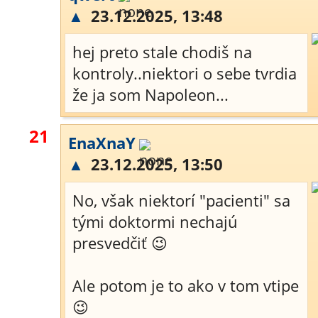
▲
23.12.2025, 13:48
hej preto stale chodiš na
kontroly..niektori o sebe tvrdia
že ja som Napoleon...
21
EnaXnaY
▲
23.12.2025, 13:50
No, však niektorí "pacienti" sa
tými doktormi nechajú
presvedčiť 😉
Ale potom je to ako v tom vtipe
😉