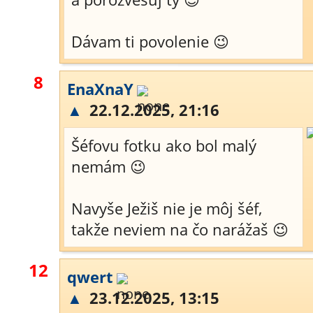
Dávam ti povolenie 😉
8
EnaXnaY
▲
22.12.2025, 21:16
Šéfovu fotku ako bol malý
nemám 😉
Navyše Ježiš nie je môj šéf,
takže neviem na čo narážaš 😉
12
qwert
▲
23.12.2025, 13:15