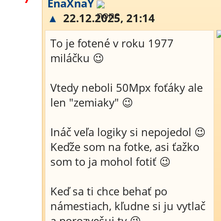
EnaXnaY
▲
22.12.2025, 21:14
To je fotené v roku 1977
miláčku 😉
Vtedy neboli 50Mpx foťáky ale
len "zemiaky" 😉
Ináč veľa logiky si nepojedol 😉
Keďže som na fotke, asi ťažko
som to ja mohol fotiť 😉
Keď sa ti chce behať po
námestiach, kľudne si ju vytlač
a porozvešuj ty 😉