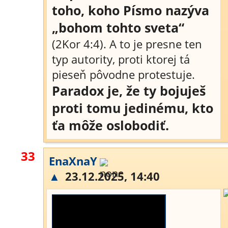
toho, koho Písmo nazýva
„bohom tohto sveta“
(2Kor 4:4). A to je presne ten
typ autority, proti ktorej tá
pieseň pôvodne protestuje.
Paradox je, že ty bojuješ
proti tomu jedinému, kto
ťa môže oslobodiť.
33
EnaXnaY
▲
23.12.2025, 14:40