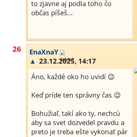
to zjavne aj podla toho čo
občas píšeš...
26
EnaXnaY
▲
23.12.2025, 14:17
Áno, každé oko ho uvidí 😉
Keď príde ten správny čas 😉
Bohužiaľ, takí ako ty, nechcú
aby sa svet dozvedel pravdu a
preto je treba ešte vykonať pár