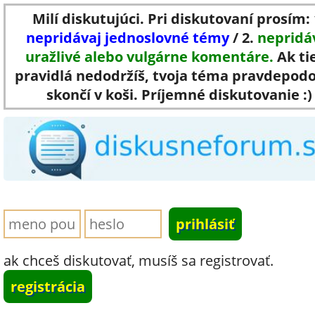
Milí diskutujúci. Pri diskutovaní prosím: 
nepridávaj jednoslovné témy
/ 2.
nepridá
uražlivé alebo vulgárne komentáre.
Ak ti
pravidlá nedodržíš, tvoja téma pravdepod
skončí v koši. Príjemné diskutovanie :)
ak chceš diskutovať, musíš sa registrovať.
registrácia