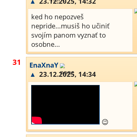
▲
23.12.2025, 14:32
ked ho nepozveš
nepride...musiš ho učiniť
svojím panom vyznať to
osobne...
31
EnaXnaY
▲
23.12.2025, 14:34
😉