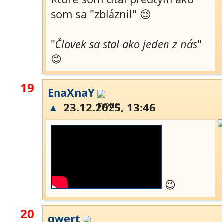
som sa "zbláznil" 😉
"
Človek sa stal ako jeden z nás
"
😉
19
EnaXnaY
▲
23.12.2025, 13:46
😉
20
qwert