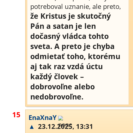
potreboval uznanie, ale preto,
že Kristus je skutočný
Pán a satan je len
dočasný vládca tohto
sveta. A preto je chyba
odmietať toho, ktorému
aj tak raz vzdá úctu
každý človek –
dobrovoľne alebo
nedobrovoľne.
15
EnaXnaY
▲
23.12.2025, 13:31