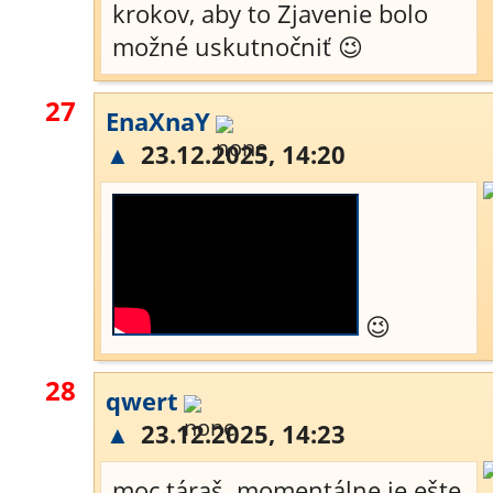
krokov, aby to Zjavenie bolo
možné uskutnočniť 😉
27
EnaXnaY
▲
23.12.2025, 14:20
😉
28
qwert
▲
23.12.2025, 14:23
moc táraš..momentálne je ešte