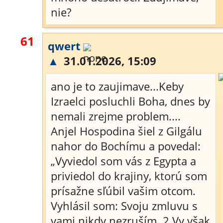
nie?
61
qwert
▲
31.01.2026, 15:09
ano je to zaujimave...Keby
Izraelci posluchli Boha, dnes by
nemali zrejme problem....
Anjel Hospodina šiel z Gilgálu
nahor do Bochímu a povedal:
„Vyviedol som vás z Egypta a
priviedol do krajiny, ktorú som
prísažne sľúbil vašim otcom.
Vyhlásil som: Svoju zmluvu s
vami nikdy nezruším. 2 Vy však