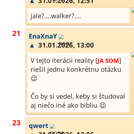
▲
31.01.2026, 12:51
jale?....walker?....
21
EnaXnaY
▲
31.01.2026, 13:00
V tejto iterácii reality [
]
JA SOM
riešil jednu konkrétnu otázku
😉
Čo by si vedel, keby si študoval
aj niečo iné ako bibliu 😉
23
qwert