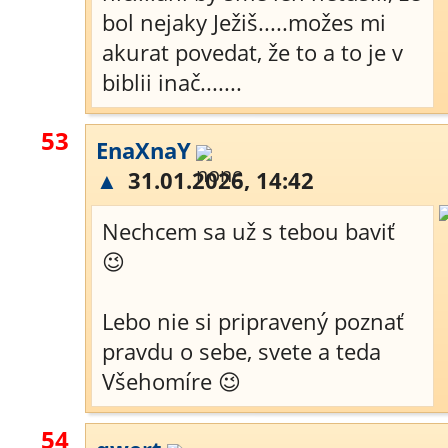
bol nejaky Ježiš.....možes mi
akurat povedat, že to a to je v
biblii inač.......
53
EnaXnaY
▲
31.01.2026, 14:42
Nechcem sa už s tebou baviť
😉
Lebo nie si pripravený poznať
pravdu o sebe, svete a teda
Všehomíre 😉
54