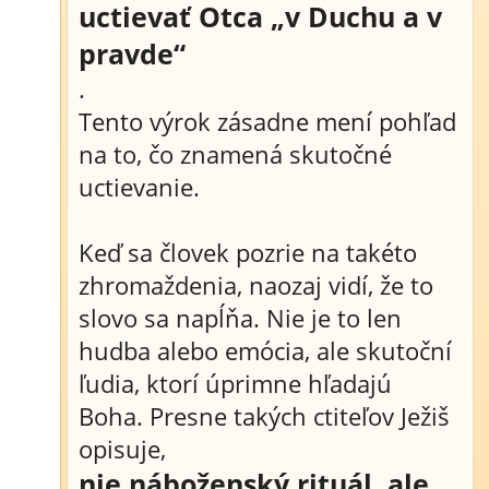
uctievať Otca „v Duchu a v
pravde“
.
Tento výrok zásadne mení pohľad
na to, čo znamená skutočné
uctievanie.
Keď sa človek pozrie na takéto
zhromaždenia, naozaj vidí, že to
slovo sa napĺňa. Nie je to len
hudba alebo emócia, ale skutoční
ľudia, ktorí úprimne hľadajú
Boha. Presne takých ctiteľov Ježiš
opisuje,
nie náboženský rituál, ale