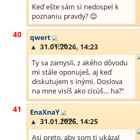
Keď ešte sám si nedospel k
poznaniu pravdy? 😉
40
qwert
▲
31.01.2026, 14:23
Ty sa zamysli, z akého dôvodu
mi stále oponuješ, aj keď
diskutujem s inými. Doslova
na mne visíš ako cicúš… ha?“
41
EnaXnaY
▲
31.01.2026, 14:25
Asi preto, aby som ti ukázal