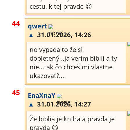
cestu, k tej pravde 😉
44
qwert
▲
31.01.2026, 14:26
no vypada to že si
dopletený...ja verim biblii a ty
nie...tak čo chceš mi vlastne
ukazovať?....
45
EnaXnaY
▲
31.01.2026, 14:27
Že biblia je kniha a pravda je
pravda 😉