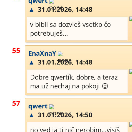
qwert
▲
31.01.2026, 14:48
v bibli sa dozvieš vsetko čo
potrebuješ...
55
EnaXnaY
▲
31.01.2026, 14:48
Dobre qwertík, dobre, a teraz
ma už nechaj na pokoji 😉
57
qwert
▲
31.01.2026, 14:50
no ved ja ti nič nerobim...visíš