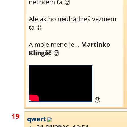
nechcem ťa 😉
Ale ak ho neuhádneš vezmem
ťa 😉
A moje meno je...
Martinko
Klingáč
😉
😉
19
qwert