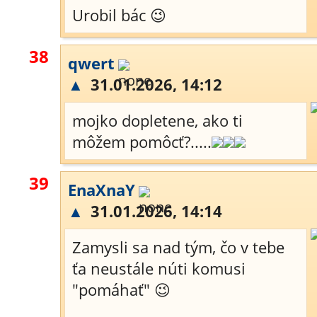
Urobil bác 😉
38
qwert
▲
31.01.2026, 14:12
mojko dopletene, ako ti
môžem pomôcť?.....
39
EnaXnaY
▲
31.01.2026, 14:14
Zamysli sa nad tým, čo v tebe
ťa neustále núti komusi
"pomáhať" 😉