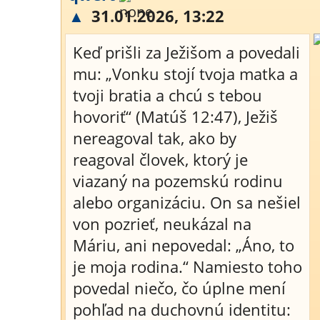
▲
31.01.2026, 13:22
Keď prišli za Ježišom a povedali
mu: „Vonku stojí tvoja matka a
tvoji bratia a chcú s tebou
hovoriť“ (Matúš 12:47), Ježiš
nereagoval tak, ako by
reagoval človek, ktorý je
viazaný na pozemskú rodinu
alebo organizáciu. On sa nešiel
von pozrieť, neukázal na
Máriu, ani nepovedal: „Áno, to
je moja rodina.“ Namiesto toho
povedal niečo, čo úplne mení
pohľad na duchovnú identitu: