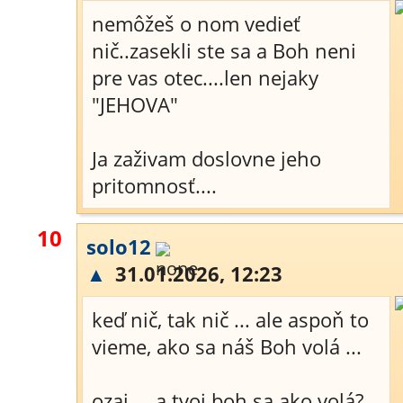
nemôžeš o nom vedieť
nič..zasekli ste sa a Boh neni
pre vas otec....len nejaky
"JEHOVA"
Ja zaživam doslovne jeho
pritomnosť....
10
solo12
▲
31.01.2026, 12:23
keď nič, tak nič ... ale aspoň to
vieme, ako sa náš Boh volá ...
ozaj ... a tvoj boh sa ako volá?