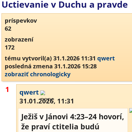
Uctievanie v Duchu a pravde
príspevkov
62
zobrazení
172
tému vytvoril(a) 31.1.2026 11:31
qwert
posledná zmena 31.1.2026 15:28
zobraziť chronologicky
1
qwert
31.01.2026, 11:31
Ježiš v Jánovi 4:23–24 hovorí,
že praví ctitelia budú