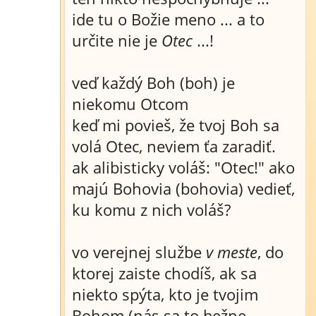
ide tu o Božie meno ... a to
určite nie je
Otec
...!
veď každý Boh (boh) je
niekomu Otcom
keď mi povieš, že tvoj Boh sa
volá Otec, neviem ťa zaradiť.
ak alibisticky voláš: "Otec!" ako
majú Bohovia (bohovia) vedieť,
ku komu z nich voláš?
vo verejnej službe
v meste
, do
ktorej zaiste chodíš, ak sa
niekto spýta, kto je tvojim
Bohom (nás sa to bežne