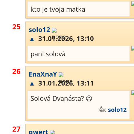
kto je tvoja matka
25
solo12
▲
31.01.2026, 13:10
pani solová
26
EnaXnaY
▲
31.01.2026, 13:11
Solová Dvanásta? 😉
👍:
solo12
27
qwert