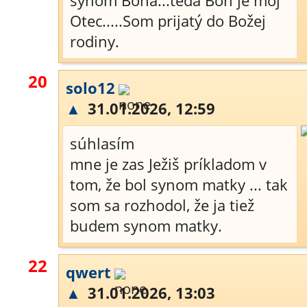
synom Boha...teda Boh je môj
Otec.....Som prijatý do Božej
rodiny.
20
solo12
▲
31.01.2026, 12:59
súhlasím
mne je zas Ježiš príkladom v
tom, že bol synom matky ... tak
som sa rozhodol, že ja tiež
budem synom matky.
22
qwert
▲
31.01.2026, 13:03