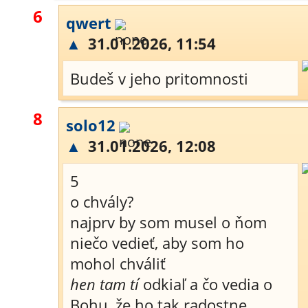
6
qwert
▲
31.01.2026, 11:54
Budeš v jeho pritomnosti
8
solo12
▲
31.01.2026, 12:08
5
o chvály?
najprv by som musel o ňom
niečo vedieť, aby som ho
mohol chváliť
hen tam tí
odkiaľ a čo vedia o
Bohu, že ho tak radostne