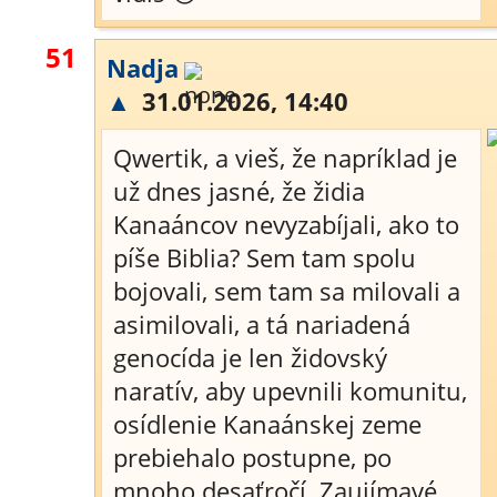
51
Nadja
▲
31.01.2026, 14:40
Qwertik, a vieš, že napríklad je
už dnes jasné, že židia
Kanaáncov nevyzabíjali, ako to
píše Biblia? Sem tam spolu
bojovali, sem tam sa milovali a
asimilovali, a tá nariadená
genocída je len židovský
naratív, aby upevnili komunitu,
osídlenie Kanaánskej zeme
prebiehalo postupne, po
mnoho desaťročí. Zaujímavé,