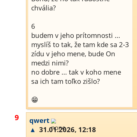
chvália?
6
budem v jeho prítomnosti ...
myslíš to tak, že tam kde sa 2-3
zídu v jeho mene, bude On
medzi nimi?
no dobre ... tak v koho mene
sa ich tam toľko zišlo?
😁
9
qwert
▲
31.01.2026, 12:18