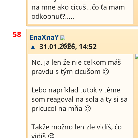
na mne ako cicuš...čo ťa mam
odkopnuť?.....
58
EnaXnaY
▲
31.01.2026, 14:52
No, ja len že nie celkom máš
pravdu s tým cicušom 😉
Lebo napríklad tutok v téme
som reagoval na sola a ty si sa
pricucol na mňa 😉
Takže možno len zle vidíš, čo
vidíš 😉