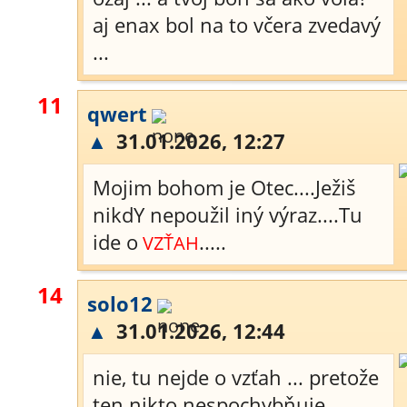
aj enax bol na to včera zvedavý
...
11
qwert
▲
31.01.2026, 12:27
Mojim bohom je Otec....Ježiš
nikdY nepoužil iný výraz....Tu
ide o
.....
VZŤAH
14
solo12
▲
31.01.2026, 12:44
nie, tu nejde o vzťah ... pretože
ten nikto nespochybňuje ...