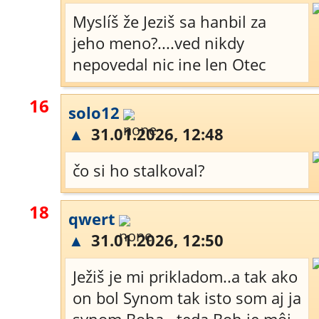
Myslíš že Jeziš sa hanbil za
jeho meno?....ved nikdy
nepovedal nic ine len Otec
16
solo12
▲
31.01.2026, 12:48
čo si ho stalkoval?
18
qwert
▲
31.01.2026, 12:50
Ježiš je mi prikladom..a tak ako
on bol Synom tak isto som aj ja