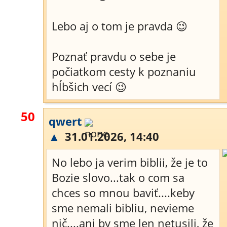
Lebo aj o tom je pravda 😉
Poznať pravdu o sebe je
počiatkom cesty k poznaniu
hĺbšich vecí 😉
50
qwert
▲
31.01.2026, 14:40
No lebo ja verim biblii, že je to
Bozie slovo...tak o com sa
chces so mnou baviť....keby
sme nemali bibliu, nevieme
nič....ani by sme len netusili, že