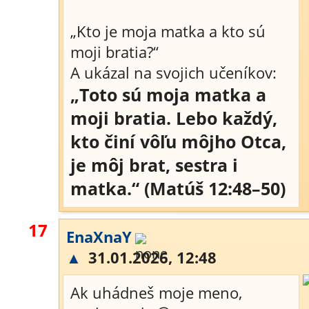
„Kto je moja matka a kto sú
moji bratia?“
A ukázal na svojich učeníkov:
„Toto sú moja matka a
moji bratia. Lebo každý,
kto činí vôľu môjho Otca,
je môj brat, sestra i
matka.“ (Matúš 12:48–50)
17
EnaXnaY
▲
31.01.2026, 12:48
Ak uhádneš moje meno,