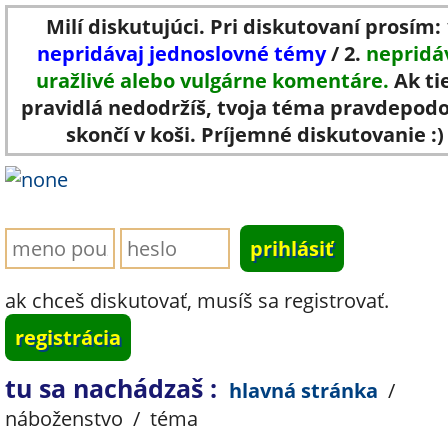
Milí diskutujúci. Pri diskutovaní prosím: 
nepridávaj jednoslovné témy
/ 2.
nepridá
uražlivé alebo vulgárne komentáre.
Ak ti
pravidlá nedodržíš, tvoja téma pravdepod
skončí v koši. Príjemné diskutovanie :)
ak chceš diskutovať, musíš sa registrovať.
registrácia
tu sa nachádzaš :
hlavná stránka
/
náboženstvo
/
téma