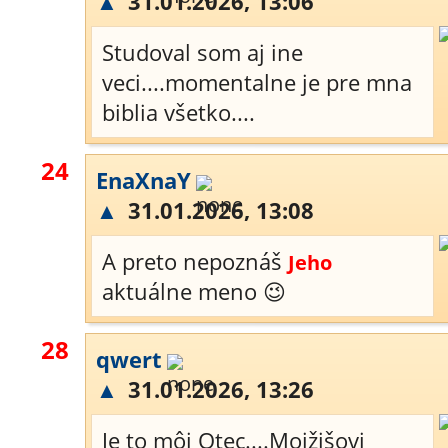
▲
31.01.2026, 13:06
Studoval som aj ine
veci....momentalne je pre mna
biblia všetko....
24
EnaXnaY
▲
31.01.2026, 13:08
A preto nepoznáš
Jeho
aktuálne meno 😉
28
qwert
▲
31.01.2026, 13:26
Je to môj Otec....Mojžišovi