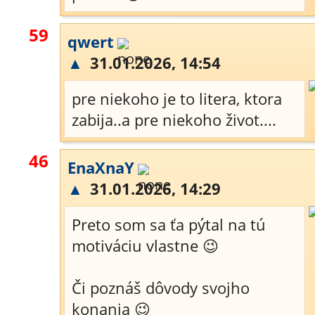
59
qwert
▲
31.01.2026, 14:54
pre niekoho je to litera, ktora
zabija..a pre niekoho život....
46
EnaXnaY
▲
31.01.2026, 14:29
Preto som sa ťa pýtal na tú
motiváciu vlastne 😉
Či poznáš dôvody svojho
konania 😉