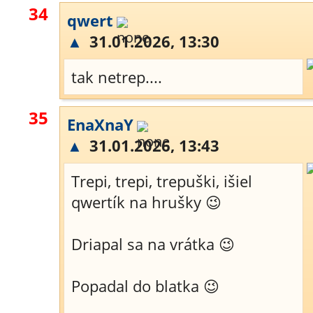
34
qwert
▲
31.01.2026, 13:30
tak netrep....
35
EnaXnaY
▲
31.01.2026, 13:43
Trepi, trepi, trepuški, išiel
qwertík na hrušky 😉
Driapal sa na vrátka 😉
Popadal do blatka 😉