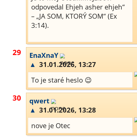
odpovedal Ehjeh asher ehjeh“
– „JA SOM, KTORÝ SOM“ (Ex
3:14).
29
EnaXnaY
▲
31.01.2026, 13:27
To je staré heslo 😉
30
qwert
▲
31.01.2026, 13:28
nove je Otec