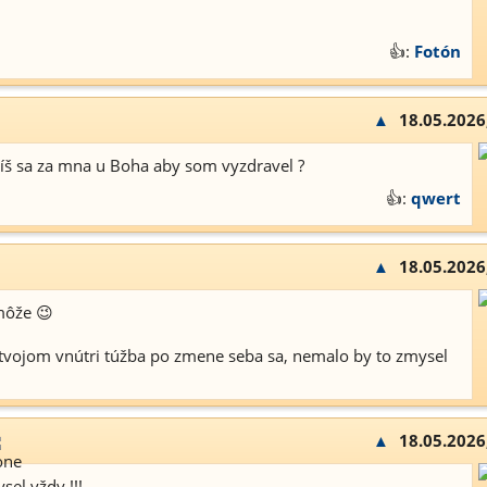
👍:
Fotón
▲
18.05.2026
íš sa za mna u Boha aby som vyzdravel ?
👍:
qwert
▲
18.05.2026
môže 😉
tvojom vnútri túžba po zmene seba sa, nemalo by to zmysel
▲
18.05.2026
el vždy !!!