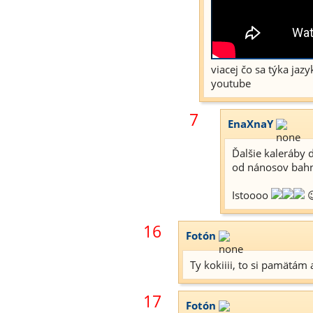
viacej čo sa týka jazy
youtube
7
EnaXnaY
Ďalšie kaleráby 
od nánosov bahn
Istoooo

16
Fotón
Ty kokiiii, to si pamätám a
17
Fotón