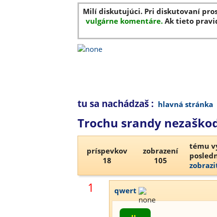
Milí diskutujúci. Pri diskutovaní pro
vulgárne komentáre.
Ak tieto pravi
tu sa nachádzaš :
hlavná stránka
Trochu srandy nezaškod
tému vy
príspevkov
zobrazení
posledn
18
105
zobrazi
1
qwert