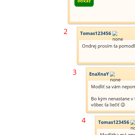
odkaz
2
Tomas123456
Ondrej prosím ťa pomodl
3
EnaXnaY
Modliť sa vám nepo
Bo kým nenastane v 
vôbec ťa liečiť 😉
4
Tomas123456
Modlitba má zmys