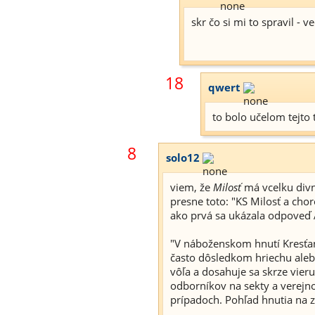
skr čo si mi to spravil - 
18
qwert
to bolo učelom tejto t
8
solo12
viem, že
Milosť
má vcelku divn
presne toto: "KS Milosť a chor
ako prvá sa ukázala odpoveď A
"V náboženskom hnutí Kresťans
často dôsledkom hriechu ale
vôľa a dosahuje sa skrze vieru
odborníkov na sekty a verejn
prípadoch. Pohľad hnutia na z