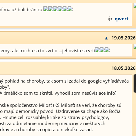
veď ma už bolí bránica
👍:
qwert
▲
19.05.2026
emy, ale trochu sa to zvrtlo....jehovista sa vrtí
18.05.2026
ý pohľad na choroby, tak som si zadal do google vyhľadávača
oby".
I:(máličko som to skrátil, vyhodil som nesúvisiace info)
ké spoločenstvo Milosť (KS Milosť) sa verí, že choroby sú
bo majú démonický pôvod. Uzdravenie sa chápe ako Božia
. Hnutie čelí rozsiahlej kritike zo strany psychológov,
osti za odmietanie modernej medicíny v niektorých
dravie a choroby sa opiera o niekoľko zásad: