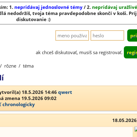
sím: 1.
nepridávaj jednoslovné témy
/ 2.
nepridávaj uražliv
dlá nedodržíš, tvoja téma pravdepodobne skončí v koši. Pr
diskutovanie :)
ak chceš diskutovať, musíš sa registrovať.
regi
/
rôzne
/
téma
í
tvoril(a) 18.5.2026 14:46
qwert
á zmena 19.5.2026 09:02
ť chronologicky
18.05.2026