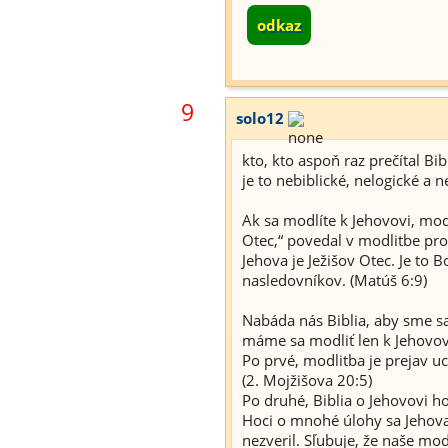
odkaz
9
solo12
kto, kto aspoň raz prečítal Bi
je to nebiblické, nelogické a 
Ak sa modlíte k Jehovovi, modlí
Otec,“ povedal v modlitbe pror
Jehova je Ježišov Otec. Je to B
nasledovníkov. (Matúš 6:9)
Nabáda nás Biblia, aby sme sa 
máme sa modliť len k Jehovovi
Po prvé, modlitba je prejav uc
(2. Mojžišova 20:5)
Po druhé, Biblia o Jehovovi h
Hoci o mnohé úlohy sa Jehova
nezveril. Sľubuje, že naše mo