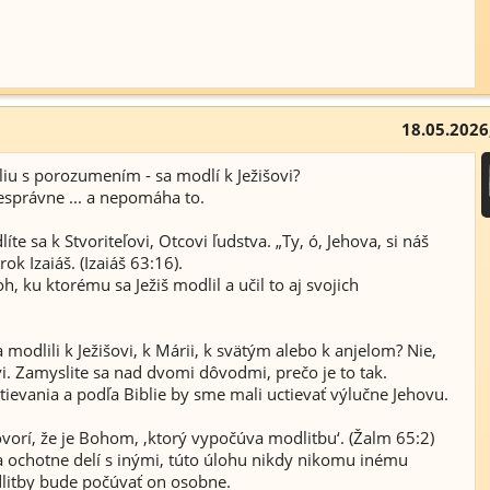
18.05.2026
bliu s porozumením - sa modlí k Ježišovi?
nesprávne ... a nepomáha to.
te sa k Stvoriteľovi, Otcovi ľudstva. „Ty, ó, Jehova, si náš
ok Izaiáš. (Izaiáš 63:16).
oh, ku ktorému sa Ježiš modlil a učil to aj svojich
modlili k Ježišovi, k Márii, k svätým alebo k anjelom? Nie,
. Zamyslite sa nad dvomi dôvodmi, prečo je to tak.
tievania a podľa Biblie by sme mali uctievať výlučne Jehovu.
ovorí, že je Bohom, ‚ktorý vypočúva modlitbu‘. (Žalm 65:2)
 ochotne delí s inými, túto úlohu nikdy nikomu inému
dlitby bude počúvať on osobne.