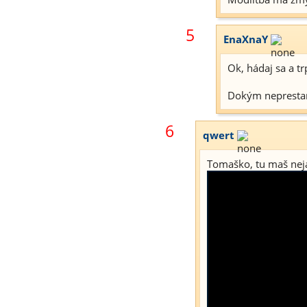
5
EnaXnaY
Ok, hádaj sa a tr
Dokým neprestan
6
qwert
Tomaško, tu maš nejak