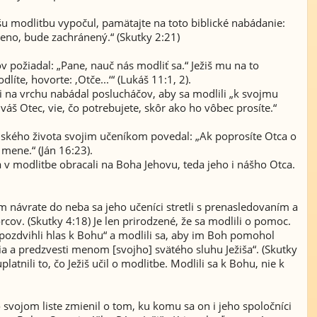
šu modlitbu vypočul, pamätajte na toto biblické nabádanie:
no, bude zachránený.“ ​(Skutky 2:21)
ov požiadal: „Pane, nauč nás modliť sa.“ Ježiš mu na to
íte, hovorte: ‚Otče...‘“ (Lukáš 11:1, 2).
i na vrchu nabádal poslucháčov, aby sa modlili „k svojmu
h, váš Otec, vie, čo potrebujete, skôr ako ho vôbec prosíte.“
kého života svojim učeníkom povedal: „Ak poprosíte Otca o
mene.“ (Ján 16:23).
a v modlitbe obracali na Boha Jehovu, teda jeho i nášho Otca.
 návrate do neba sa jeho učeníci stretli s prenasledovaním a
cov. (Skutky 4:18) Je len prirodzené, že sa modlili o pomoc.
ozdvihli hlas k Bohu“ a modlili sa, aby im Boh pomohol
a a predzvesti menom [svojho] svätého sluhu Ježiša“. (Skutky
platnili to, čo Ježiš učil o modlitbe. Modlili sa k Bohu, nie k
 svojom liste zmienil o tom, ku komu sa on i jeho spoločníci