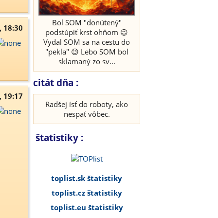
Bol SOM "donútený"
, 18:30
podstúpiť krst ohňom 😉
Vydal SOM sa na cestu do
"pekla" 😉 Lebo SOM bol
sklamaný zo sv...
citát dňa :
, 19:17
Radšej ísť do roboty, ako
nespať vôbec.
štatistiky :
toplist.sk štatistiky
toplist.cz štatistiky
toplist.eu štatistiky