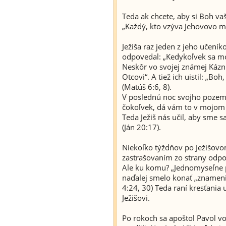
Teda ak chcete, aby si Boh va
„Každý, kto vzýva Jehovovo me
Ježiša raz jeden z jeho učeník
odpovedal: „Kedykoľvek sa modl
Neskôr vo svojej známej Kázn
Otcovi“. A tiež ich uistil: „Bo
(Matúš 6:6, 8).
V poslednú noc svojho pozems
čokoľvek, dá vám to v mojom 
Teda Ježiš nás učil, aby sme s
(Ján 20:17).
Niekoľko týždňov po Ježišovom
zastrašovaním zo strany odpor
Ale ku komu? „Jednomyseľne p
naďalej smelo konať „znameni
4:24, 30) Teda raní kresťania u
Ježišovi.
Po rokoch sa apoštol Pavol vo