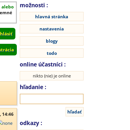
možnosti :
é alebo
íjemné
hlavná stránka
nastavenia
blogy
strácia
todo
online účastníci :
nikto (nie) je online
hľadanie :
, 14:46
odkazy :