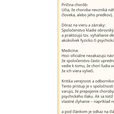
Príčina chorôb:
Učia, že choroba nevzniká ná
človeka, alebo jeho predkov)
Dôraz na vieru a zázraky:
Spoločenstvo kladie obrovský 
a praktizujú tzv. vyháňanie d
akúkoľvek fyzickú či psychick
Medicína:
Hoci oficiálne nezakazujú návš
že spoločenstvo často upredn
vedie k tomu, že chorí ľudia 
že ich viera vylieči.
Kritika verejnosti a odborníko
Tento prístup je v spoločnos
varujú, že prepojenie choroby
psychického tlaku. Ak sa totiž
vlastné zlyhanie – napríklad 
a pod článkom je odkaz na člán