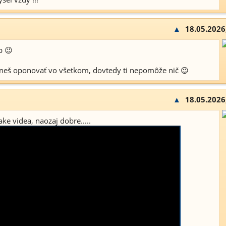
▲
18.05.2026
p 😉
eš oponovať vo všetkom, dovtedy ti nepomôže nič 😉
▲
18.05.2026
e videa, naozaj dobre.....