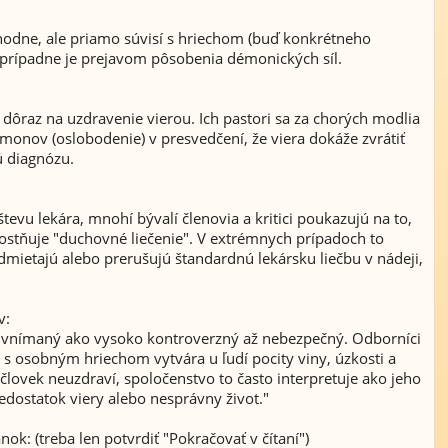
hodne, ale priamo súvisí s hriechom (buď konkrétneho
, prípadne je prejavom pôsobenia démonických síl.
dôraz na uzdravenie vierou. Ich pastori sa za chorých modlia
émonov (oslobodenie) v presvedčení, že viera dokáže zvrátiť
ú diagnózu.
tevu lekára, mnohí bývalí členovia a kritici poukazujú na to,
ostňuje "duchovné liečenie". V extrémnych prípadoch to
odmietajú alebo prerušujú štandardnú lekársku liečbu v nádeji,
v:
ti vnímaný ako vysoko kontroverzný až nebezpečný. Odborníci
 s osobným hriechom vytvára u ľudí pocity viny, úzkosti a
 človek neuzdraví, spoločenstvo to často interpretuje ako jeho
nedostatok viery alebo nesprávny život."
ok: (treba len potvrdiť "Pokračovať v čítaní")