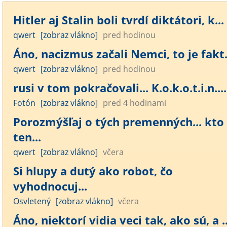
Hitler aj Stalin boli tvrdí diktátori, k...
qwert
[zobraz vlákno]
pred hodinou
Áno, nacizmus začali Nemci, to je fakt. 
qwert
[zobraz vlákno]
pred hodinou
rusi v tom pokračovali... K.o.k.o.t.i.n....
Fotón
[zobraz vlákno]
pred 4 hodinami
Porozmýšľaj o tých premenných... kto
ten...
qwert
[zobraz vlákno]
včera
Si hlupy a dutý ako robot, čo
vyhodnocuj...
Osvletený
[zobraz vlákno]
včera
Áno, niektorí vidia veci tak, ako sú, a ..