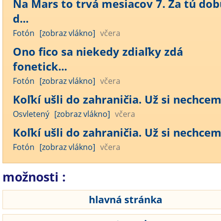
Na Mars to trvá mesiacov 7. Za tú dob
d...
Fotón
[zobraz vlákno]
včera
Ono fico sa niekedy zdiaľky zdá
fonetick...
Fotón
[zobraz vlákno]
včera
Koľkí ušli do zahraničia. Už si nechcem 
Osvletený
[zobraz vlákno]
včera
Koľkí ušli do zahraničia. Už si nechcem 
Fotón
[zobraz vlákno]
včera
možnosti :
hlavná stránka