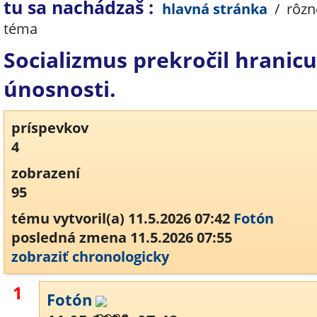
tu sa nachádzaš :
hlavná stránka
/
rôzn
téma
Socializmus prekročil hranicu
únosnosti.
príspevkov
4
zobrazení
95
tému vytvoril(a) 11.5.2026 07:42
Fotón
posledná zmena 11.5.2026 07:55
zobraziť chronologicky
1
Fotón