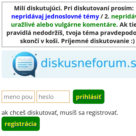
Milí diskutujúci. Pri diskutovaní prosím: 
nepridávaj jednoslovné témy
/ 2.
nepridá
uražlivé alebo vulgárne komentáre.
Ak ti
pravidlá nedodržíš, tvoja téma pravdepod
skončí v koši. Príjemné diskutovanie :)
ak chceš diskutovať, musíš sa registrovať.
registrácia