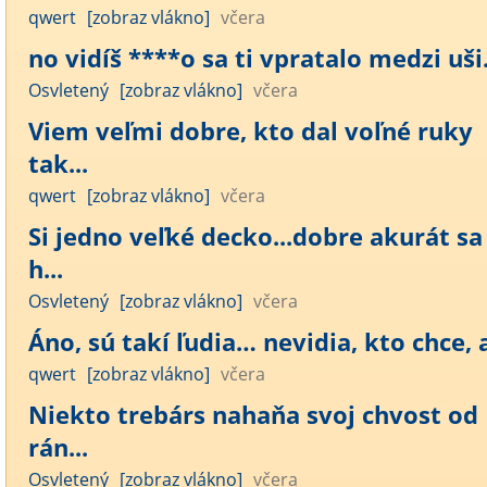
qwert
[zobraz vlákno]
včera
no vidíš ****o sa ti vpratalo medzi uši..
Osvletený
[zobraz vlákno]
včera
Viem veľmi dobre, kto dal voľné ruky
tak...
qwert
[zobraz vlákno]
včera
Si jedno veľké decko...dobre akurát sa
h...
Osvletený
[zobraz vlákno]
včera
Áno, sú takí ľudia… nevidia, kto chce, a
qwert
[zobraz vlákno]
včera
Niekto trebárs nahaňa svoj chvost od
rán...
Osvletený
[zobraz vlákno]
včera