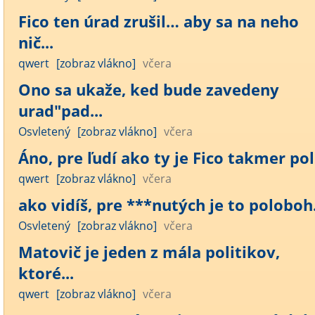
Fico ten úrad zrušil… aby sa na neho
nič...
qwert
[zobraz vlákno]
včera
Ono sa ukaže, ked bude zavedeny
urad"pad...
Osvletený
[zobraz vlákno]
včera
Áno, pre ľudí ako ty je Fico takmer polo
qwert
[zobraz vlákno]
včera
ako vidíš, pre ***nutých je to poloboh..
Osvletený
[zobraz vlákno]
včera
Matovič je jeden z mála politikov,
ktoré...
qwert
[zobraz vlákno]
včera