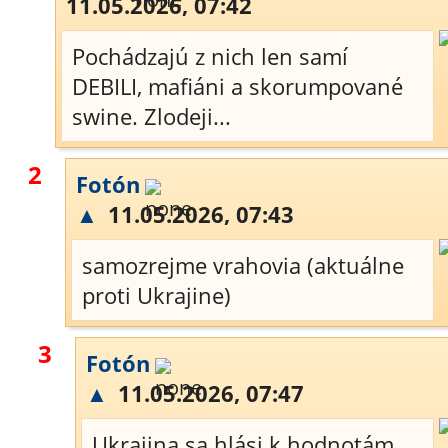
11.05.2026, 07:42
Pochádzajú z nich len samí
DEBILI, mafiáni a skorumpované
swine. Zlodeji...
2
Fotón
▲
11.05.2026, 07:43
samozrejme vrahovia (aktuálne
proti Ukrajine)
3
Fotón
▲
11.05.2026, 07:47
Ukrajina sa hlási k hodnotám