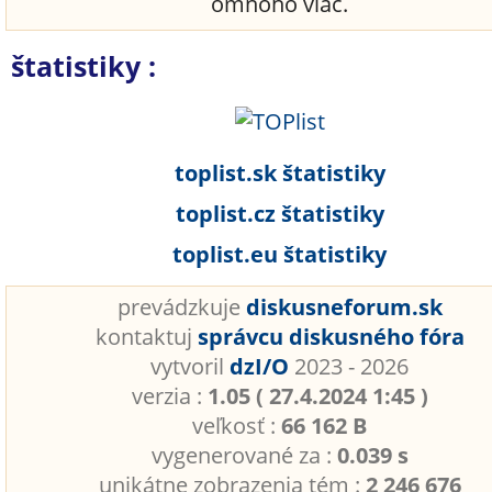
omnoho viac.
štatistiky :
toplist.sk štatistiky
toplist.cz štatistiky
toplist.eu štatistiky
prevádzkuje
diskusneforum.sk
kontaktuj
správcu diskusného fóra
vytvoril
dzI/O
2023 - 2026
verzia :
1.05 ( 27.4.2024 1:45 )
veľkosť :
66 162 B
vygenerované za :
0.039 s
unikátne zobrazenia tém :
2 246 676