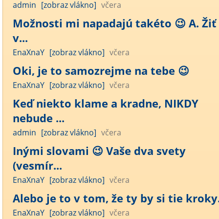
admin
[zobraz vlákno]
včera
Možnosti mi napadajú takéto 😉 A. Žiť
v...
EnaXnaY
[zobraz vlákno]
včera
Oki, je to samozrejme na tebe 😉
EnaXnaY
[zobraz vlákno]
včera
Keď niekto klame a kradne, NIKDY
nebude ...
admin
[zobraz vlákno]
včera
Inými slovami 😉 Vaše dva svety
(vesmír...
EnaXnaY
[zobraz vlákno]
včera
Alebo je to v tom, že ty by si tie kroky.
EnaXnaY
[zobraz vlákno]
včera