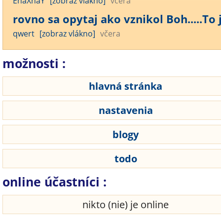
EnaXnaY
[zobraz vlákno]
včera
rovno sa opytaj ako vznikol Boh.....To j.
qwert
[zobraz vlákno]
včera
možnosti :
hlavná stránka
nastavenia
blogy
todo
online účastníci :
nikto (nie) je online