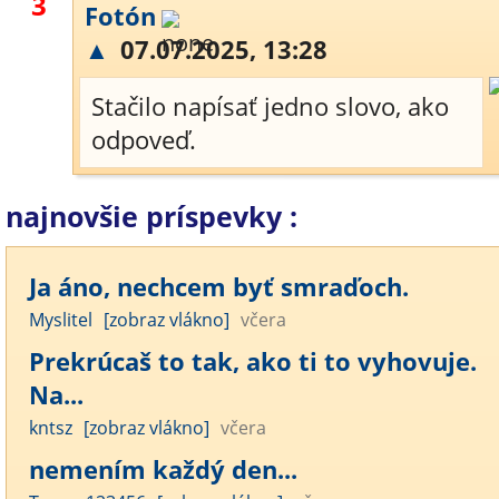
3
Fotón
▲
07.07.2025, 13:28
Stačilo napísať jedno slovo, ako
odpoveď.
najnovšie príspevky :
Ja áno, nechcem byť smraďoch.
Myslitel
[zobraz vlákno]
včera
Prekrúcaš to tak, ako ti to vyhovuje.
Na...
kntsz
[zobraz vlákno]
včera
nemením každý den...