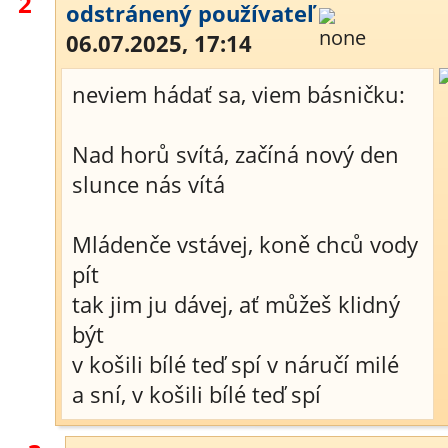
2
odstránený používateľ
06.07.2025, 17:14
neviem hádať sa, viem básničku:
Nad horů svítá, začíná nový den
slunce nás vítá
Mládenče vstávej, koně chců vody
pít
tak jim ju dávej, ať můžeš klidný
být
v košili bílé teď spí v náručí milé
a sní, v košili bílé teď spí