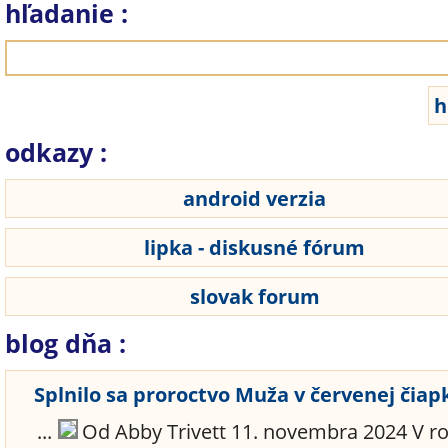
hľadanie :
odkazy :
android verzia
lipka - diskusné fórum
slovak forum
blog dňa :
Splnilo sa proroctvo Muža v červenej čiap
...
Od Abby Trivett 11. novembra 2024 V r