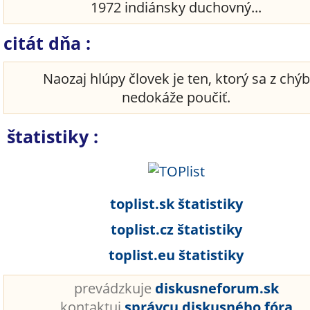
1972 indiánsky duchovný...
citát dňa :
Naozaj hlúpy človek je ten, ktorý sa z chýb
nedokáže poučiť.
štatistiky :
toplist.sk štatistiky
toplist.cz štatistiky
toplist.eu štatistiky
prevádzkuje
diskusneforum.sk
kontaktuj
správcu diskusného fóra