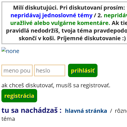
Milí diskutujúci. Pri diskutovaní prosím: 
nepridávaj jednoslovné témy
/ 2.
nepridá
uražlivé alebo vulgárne komentáre.
Ak ti
pravidlá nedodržíš, tvoja téma pravdepod
skončí v koši. Príjemné diskutovanie :)
ak chceš diskutovať, musíš sa registrovať.
registrácia
tu sa nachádzaš :
hlavná stránka
/
rôzn
téma