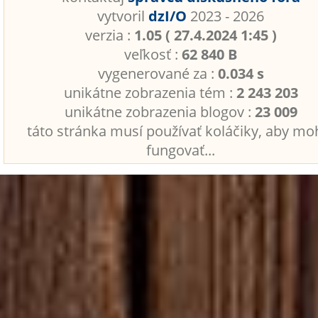
vytvoril
dzI/O
2023 - 2026
verzia :
1.05 ( 27.4.2024 1:45 )
veľkosť :
62 840 B
vygenerované za :
0.034 s
unikátne zobrazenia tém :
2 243 203
unikátne zobrazenia blogov :
23 009
táto stránka musí používať koláčiky, aby mo
fungovať...