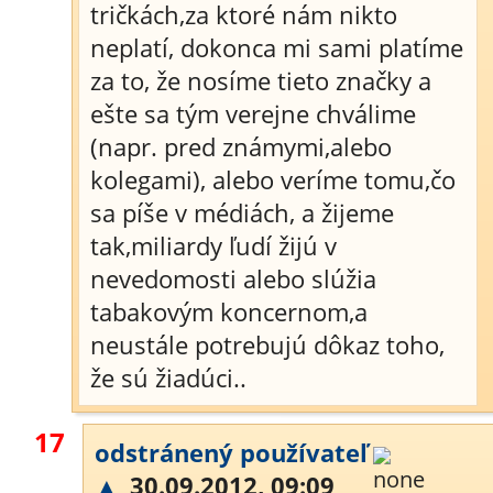
tričkách,za ktoré nám nikto
neplatí, dokonca mi sami platíme
za to, že nosíme tieto značky a
ešte sa tým verejne chválime
(napr. pred známymi,alebo
kolegami), alebo veríme tomu,čo
sa píše v médiách, a žijeme
tak,miliardy ľudí žijú v
nevedomosti alebo slúžia
tabakovým koncernom,a
neustále potrebujú dôkaz toho,
že sú žiadúci..
17
odstránený používateľ
▲
30.09.2012, 09:09