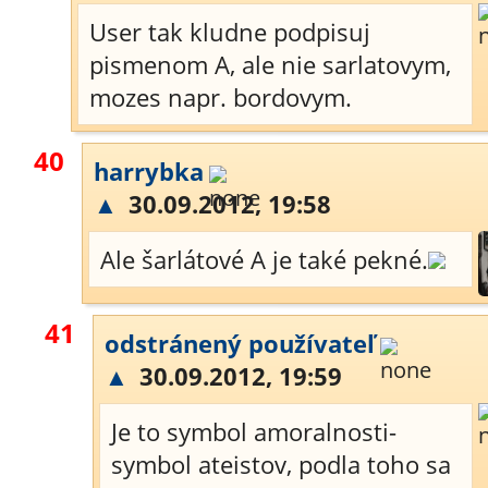
User tak kludne podpisuj
pismenom A, ale nie sarlatovym,
mozes napr. bordovym.
40
harrybka
▲
30.09.2012, 19:58
Ale šarlátové A je také pekné.
41
odstránený používateľ
▲
30.09.2012, 19:59
Je to symbol amoralnosti-
symbol ateistov, podla toho sa