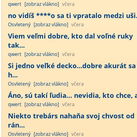
qwert
[zobraz vlákno]
včera
no vidíš ****o sa ti vpratalo medzi uši..
Osvletený
[zobraz vlákno]
včera
Viem veľmi dobre, kto dal voľné ruky
tak...
qwert
[zobraz vlákno]
včera
Si jedno veľké decko...dobre akurát sa
h...
Osvletený
[zobraz vlákno]
včera
Áno, sú takí ľudia… nevidia, kto chce, a
qwert
[zobraz vlákno]
včera
Niekto trebárs nahaňa svoj chvost od
rán...
Osvletený
[zobraz vlákno]
včera