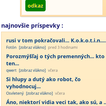
odkaz
najnovšie príspevky :
rusi v tom pokračovali... K.o.k.o.t.i.n....
Fotón
[zobraz vlákno]
pred 3 hodinami
Porozmýšľaj o tých premenných... kto
ten...
qwert
[zobraz vlákno]
včera
Si hlupy a dutý ako robot, čo
vyhodnocuj...
Osvletený
[zobraz vlákno]
včera
Áno, niektorí vidia veci tak, ako sú, a ..