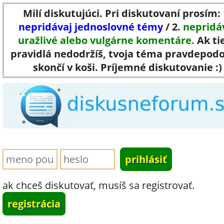
Milí diskutujúci. Pri diskutovaní prosím: 
nepridávaj jednoslovné témy
/ 2.
nepridá
uražlivé alebo vulgárne komentáre.
Ak ti
pravidlá nedodržíš, tvoja téma pravdepod
skončí v koši. Príjemné diskutovanie :)
ak chceš diskutovať, musíš sa registrovať.
registrácia