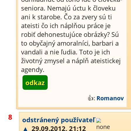
seniora. Nemajú úctu k človeku
ani k starobe. Čo za zvery sú ti
ateisti čo ich náplňou práce je
robiť dehonestujúce obrázky? Sú
to obyčajný amoralníci, barbari a
vandali a nie ľudia. Toto je ich
životný zmysel a náplň ateistickej
agendy.
odkaz
👍:
Romanov
8
odstránený používateľ
▲
29.09.2012, 21:12