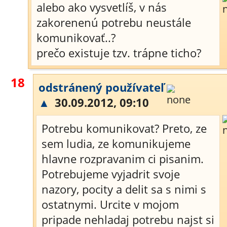
alebo ako vysvetlíš, v nás
zakorenenú potrebu neustále
komunikovať..?
prečo existuje tzv. trápne ticho?
18
odstránený používateľ
▲
30.09.2012, 09:10
Potrebu komunikovat? Preto, ze
sem ludia, ze komunikujeme
hlavne rozpravanim ci pisanim.
Potrebujeme vyjadrit svoje
nazory, pocity a delit sa s nimi s
ostatnymi. Urcite v mojom
pripade nehladaj potrebu najst si