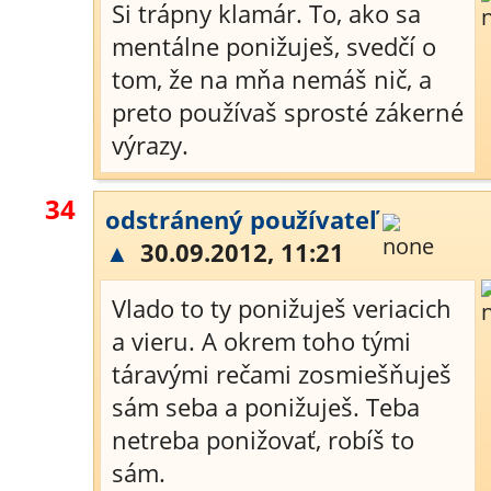
Si trápny klamár. To, ako sa
mentálne ponižuješ, svedčí o
tom, že na mňa nemáš nič, a
preto používaš sprosté zákerné
výrazy.
34
odstránený používateľ
▲
30.09.2012, 11:21
Vlado to ty ponižuješ veriacich
a vieru. A okrem toho tými
táravými rečami zosmiešňuješ
sám seba a ponižuješ. Teba
netreba ponižovať, robíš to
sám.