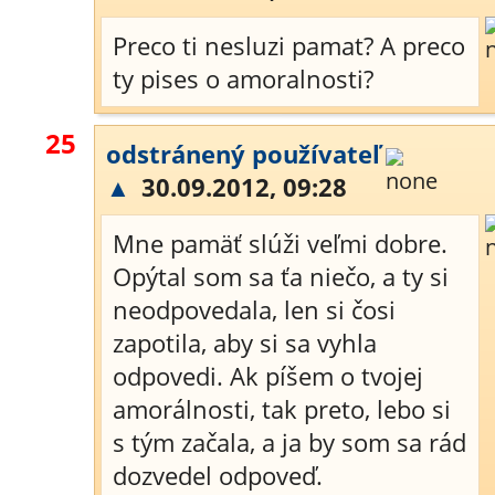
Preco ti nesluzi pamat? A preco
ty pises o amoralnosti?
25
odstránený používateľ
▲
30.09.2012, 09:28
Mne pamäť slúži veľmi dobre.
Opýtal som sa ťa niečo, a ty si
neodpovedala, len si čosi
zapotila, aby si sa vyhla
odpovedi. Ak píšem o tvojej
amorálnosti, tak preto, lebo si
s tým začala, a ja by som sa rád
dozvedel odpoveď.