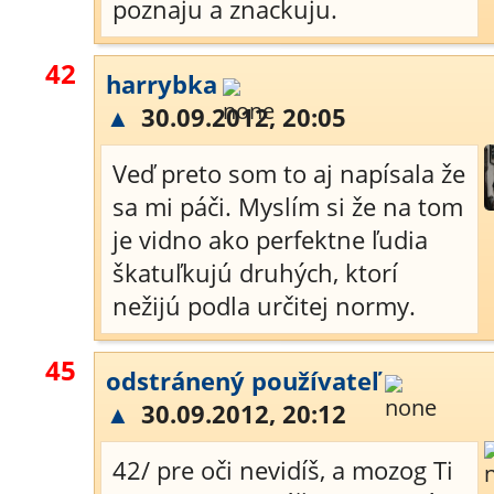
poznaju a znackuju.
42
harrybka
▲
30.09.2012, 20:05
Veď preto som to aj napísala že
sa mi páči. Myslím si že na tom
je vidno ako perfektne ľudia
škatuľkujú druhých, ktorí
nežijú podla určitej normy.
45
odstránený používateľ
▲
30.09.2012, 20:12
42/ pre oči nevidíš, a mozog Ti