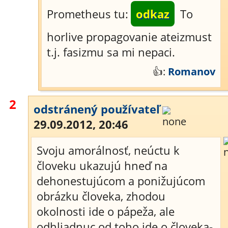
Prometheus tu:
odkaz
To
horlive propagovanie ateizmust
t.j. fasizmu sa mi nepaci.
👍:
Romanov
2
odstránený používateľ
29.09.2012, 20:46
Svoju amorálnosť, neúctu k
človeku ukazujú hneď na
dehonestujúcom a ponižujúcom
obrázku človeka, zhodou
okolnosti ide o pápeža, ale
odhliadnuc od toho ide o človeka-