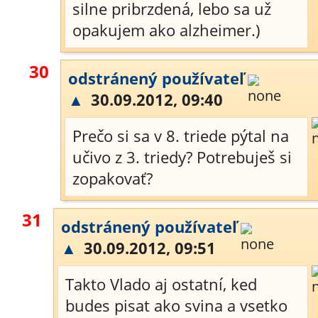
silne pribrzdená, lebo sa už
opakujem ako alzheimer.)
30
odstránený používateľ
▲
30.09.2012, 09:40
Prečo si sa v 8. triede pýtal na
učivo z 3. triedy? Potrebuješ si
zopakovať?
31
odstránený používateľ
▲
30.09.2012, 09:51
Takto Vlado aj ostatní, ked
budes pisat ako svina a vsetko