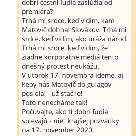
dobrí čestní ľudia zaslúžia od
premiéra?
Trhá mi srdce, keď vidím, kam
Matovič dohnal Slovákov. Trhá mi
srdce, keď vidím, ako uráža národ.
Trhá mi srdce, keď vidím, že
žiadne korporátne médiá tento
dnešný protest neukážu.
V utorok 17. novembra ideme, aj
keby nás Matovič do gulagov
posielal - už stačilo!
Toto nenecháme tak!
Počúvajte, ako tí dobrí ľudia
spievajú - niet krajšej pozvánky
na 17. november 2020.