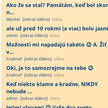
Ako že sa stal? Pamätám, keď bol sko
n...
Myslitel
[zobraz vlákno]
včera
ale už pred 10 rokmi (a viac) bolo jasné
admin
[zobraz vlákno]
včera
Možnosti mi napadajú takéto 😉 A. Žiť
v...
EnaXnaY
[zobraz vlákno]
včera
Oki, je to samozrejme na tebe 😉
EnaXnaY
[zobraz vlákno]
včera
Keď niekto klame a kradne, NIKDY
nebude ...
admin
[zobraz vlákno]
včera
Inými slovami 😉 Vaše dva svety