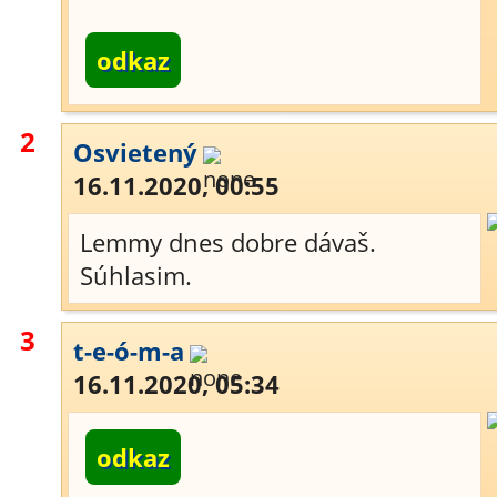
odkaz
2
Osvietený
16.11.2020, 00:55
Lemmy dnes dobre dávaš.
Súhlasim.
3
t-e-ó-m-a
16.11.2020, 05:34
odkaz