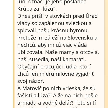
ľudí označuje jeho poslanec
Krúpa za "lúzu".
Dnes prišli v stovkách pred Úrad
vlády so zapálenou sviečkou a
spievali našu krásnu hymnu.
Pretože im záleží na Slovensku a
nechcú, aby im už viac vláda
ubližovala. Naše mamy a otcovia,
naši susedia, naši kamaráti.
Obyčajní pracujúci ľudia, ktorí
chcú len mierumilovne vyjadriť
svoj názor.
A Matovič po nich vrieska, že sú
fašisti a lúza?! A že na nich pošle
armádu a vodné delá?! Toto si tí