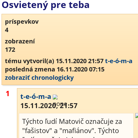
Osvietený pre teba
príspevkov
4
zobrazení
172
tému vytvoril(a) 15.11.2020 21:57
t-e-ó-m-a
posledná zmena 16.11.2020 07:15
zobraziť chronologicky
1
t-e-ó-m-a
15.11.2020, 21:57
Týchto ľudí Matovič označuje za
"fašistov" a "mafiánov". Týchto