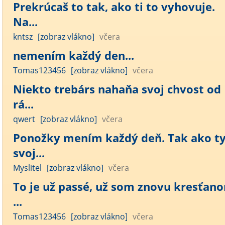
Prekrúcaš to tak, ako ti to vyhovuje.
Na...
kntsz
[zobraz vlákno]
včera
nemením každý den...
Tomas123456
[zobraz vlákno]
včera
Niekto trebárs nahaňa svoj chvost od
rá...
qwert
[zobraz vlákno]
včera
Ponožky mením každý deň. Tak ako t
svoj...
Myslitel
[zobraz vlákno]
včera
To je už passé, už som znovu kresťan
...
Tomas123456
[zobraz vlákno]
včera