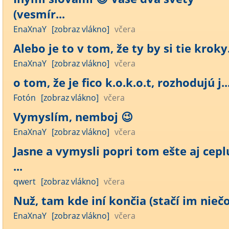
(vesmír...
EnaXnaY
[zobraz vlákno]
včera
Alebo je to v tom, že ty by si tie kroky.
EnaXnaY
[zobraz vlákno]
včera
o tom, že je fico k.o.k.o.t, rozhodujú j..
Fotón
[zobraz vlákno]
včera
Vymyslím, nemboj 😉
EnaXnaY
[zobraz vlákno]
včera
Jasne a vymysli popri tom ešte aj cepl
...
qwert
[zobraz vlákno]
včera
Nuž, tam kde iní končia (stačí im niečo)
EnaXnaY
[zobraz vlákno]
včera