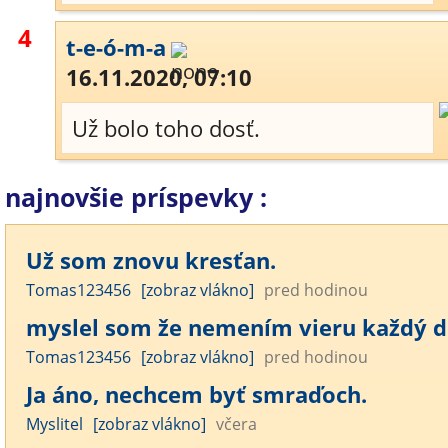
4
t-e-ó-m-a
16.11.2020, 07:10
Už bolo toho dosť.
najnovšie príspevky :
Už som znovu kresťan.
Tomas123456
[zobraz vlákno]
pred hodinou
myslel som že nemením vieru každý 
Tomas123456
[zobraz vlákno]
pred hodinou
Ja áno, nechcem byť smraďoch.
Myslitel
[zobraz vlákno]
včera