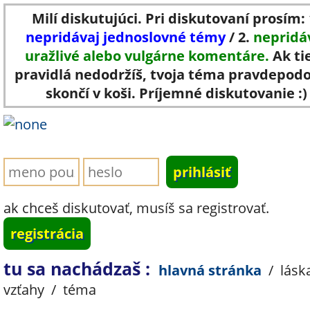
Milí diskutujúci. Pri diskutovaní prosím: 
nepridávaj jednoslovné témy
/ 2.
nepridá
uražlivé alebo vulgárne komentáre.
Ak ti
pravidlá nedodržíš, tvoja téma pravdepod
skončí v koši. Príjemné diskutovanie :)
ak chceš diskutovať, musíš sa registrovať.
registrácia
tu sa nachádzaš :
hlavná stránka
/
lásk
vzťahy
/
téma