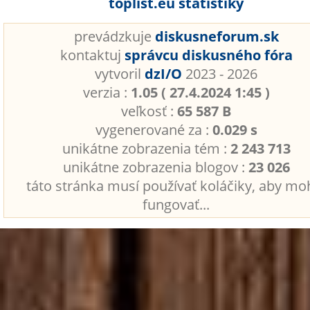
toplist.eu štatistiky
prevádzkuje
diskusneforum.sk
kontaktuj
správcu diskusného fóra
vytvoril
dzI/O
2023 - 2026
verzia :
1.05 ( 27.4.2024 1:45 )
veľkosť :
65 587 B
vygenerované za :
0.029 s
unikátne zobrazenia tém :
2 243 713
unikátne zobrazenia blogov :
23 026
táto stránka musí používať koláčiky, aby mo
fungovať...