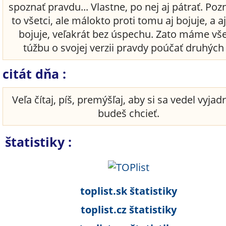
spoznať pravdu... Vlastne, po nej aj pátrať. Po
to všetci, ale málokto proti tomu aj bojuje, a a
bojuje, veľakrát bez úspechu. Zato máme vše
túžbu o svojej verzii pravdy poúčať druhých .
citát dňa :
Veľa čítaj, píš, premýšľaj, aby si sa vedel vyjadr
budeš chcieť.
štatistiky :
toplist.sk štatistiky
toplist.cz štatistiky