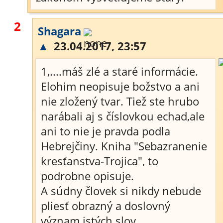
2
Shagara
▲
23.04.2017, 23:57
1,....máš zlé a staré informácie.
Elohim neopisuje božstvo a ani
nie zložený tvar. Tiež ste hrubo
narábali aj s číslovkou echad,ale
ani to nie je pravda podla
Hebrejčiny. Kniha "Sebazranenie
kresťanstva-Trojica", to
podrobne opisuje.
A súdny človek si nikdy nebude
pliesť obrazný a doslovný
význam istých slov.