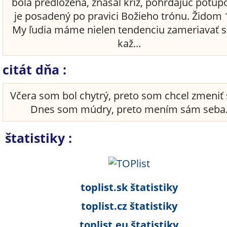
bola predložená, znášal kríž, pohŕdajúc potup
je posadený po pravici Božieho trónu. Židom 
My ľudia máme nielen tendenciu zameriavať s
kaž...
citát dňa :
Včera som bol chytrý, preto som chcel zmeniť 
Dnes som múdry, preto mením sám seba
štatistiky :
toplist.sk štatistiky
toplist.cz štatistiky
toplist.eu štatistiky