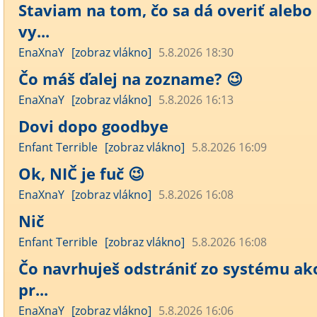
Staviam na tom, čo sa dá overiť alebo
vy...
EnaXnaY
[zobraz vlákno]
5.8.2026 18:30
Čo máš ďalej na zozname? 😉
EnaXnaY
[zobraz vlákno]
5.8.2026 16:13
Dovi dopo goodbye
Enfant Terrible
[zobraz vlákno]
5.8.2026 16:09
Ok, NIČ je fuč 😉
EnaXnaY
[zobraz vlákno]
5.8.2026 16:08
Nič
Enfant Terrible
[zobraz vlákno]
5.8.2026 16:08
Čo navrhuješ odstrániť zo systému ak
pr...
EnaXnaY
[zobraz vlákno]
5.8.2026 16:06