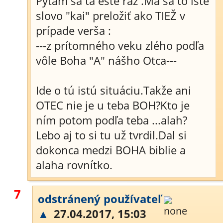
Pýtam sa ťa ešte raz .Má sa to isté
slovo "kai" preložiť ako TIEŽ v
prípade verša :
---z prítomného veku zlého podľa
vôle Boha "A" nášho Otca---
Ide o tú istú situáciu.Takže ani
OTEC nie je u teba BOH?Kto je
ním potom podľa teba ...alah?
Lebo aj to si tu už tvrdil.Dal si
dokonca medzi BOHA biblie a
alaha rovnítko.
7
odstránený používateľ
▲
27.04.2017, 15:03