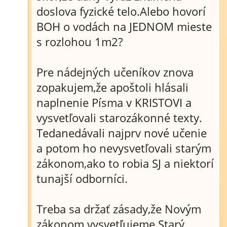
doslova fyzické telo.Alebo hovorí
BOH o vodách na JEDNOM mieste
s rozlohou 1m2?
Pre nádejných učeníkov znova
zopakujem,že apoštoli hlásali
naplnenie Písma v KRISTOVI a
vysvetľovali starozákonné texty.
Tedanedávali najprv nové učenie
a potom ho nevysvetľovali starým
zákonom,ako to robia SJ a niektorí
tunajší odborníci.
Treba sa držať zásady,že Novým
zákonom vysvetľujeme Starý.