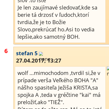
slov :to isté
Je len zaujímavé sledovať,kde sa
berie tá drzosť v ľudoch,ktorí
tvrdia,že je to Božie
Slovo,prekrúcať ho.Asi to vedia
lepšie,ako samotný BOH.
6
stefan 5
27.04.2017, 13:27
wolf ...mimochodom ,tvrdil si,že v
prípade verša Veľkého BOHA "A"
nášho spasiteľa Ježiša KRISTA,sa
spojka A ,teda v gréčtine "kai" má
preložiť,ako "TIEŽ".