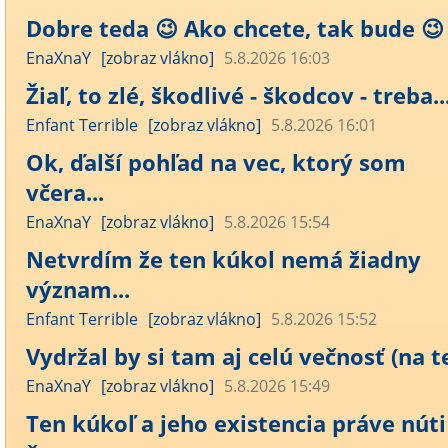
Dobre teda 😉 Ako chcete, tak bude 😉 .
EnaXnaY
[zobraz vlákno]
5.8.2026 16:03
Žiaľ, to zlé, škodlivé - škodcov - treba..
Enfant Terrible
[zobraz vlákno]
5.8.2026 16:01
Ok, ďalší pohľad na vec, ktorý som
včera...
EnaXnaY
[zobraz vlákno]
5.8.2026 15:54
Netvrdím že ten kúkol nemá žiadny
význam...
Enfant Terrible
[zobraz vlákno]
5.8.2026 15:52
Vydržal by si tam aj celú večnosť (na te
EnaXnaY
[zobraz vlákno]
5.8.2026 15:49
Ten kúkoľ a jeho existencia práve núti