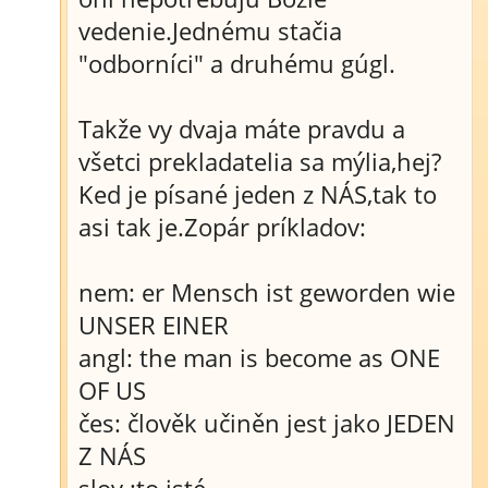
vedenie.Jednému stačia
"odborníci" a druhému gúgl.
Takže vy dvaja máte pravdu a
všetci prekladatelia sa mýlia,hej?
Ked je písané jeden z NÁS,tak to
asi tak je.Zopár príkladov:
nem: er Mensch ist geworden wie
UNSER EINER
angl: the man is become as ONE
OF US
čes: člověk učiněn jest jako JEDEN
Z NÁS