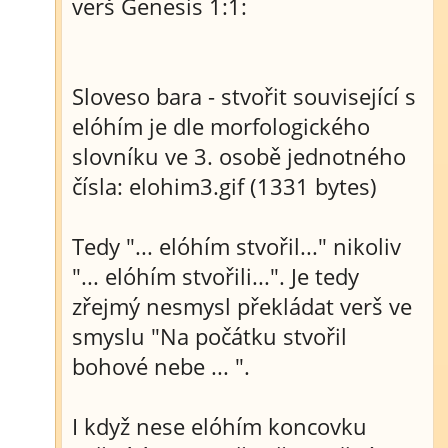
verš Genesis 1:1:
Sloveso bara - stvořit související s
elóhím je dle morfologického
slovníku ve 3. osobě jednotného
čísla: elohim3.gif (1331 bytes)
Tedy "... elóhím stvořil..." nikoliv
"... elóhím stvořili...". Je tedy
zřejmý nesmysl překládat verš ve
smyslu "Na počátku stvořil
bohové nebe ... ".
I když nese elóhím koncovku