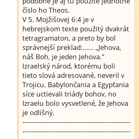
podobne je aj tu použité jednotné
číslo ho Theos.
V 5. Mojžišovej 6:4 je v
hebrejskom texte použitý dvakrát
tetragramaton, a preto by bol
správnejší preklad:...... „Jehova,
náš Boh, je jeden Jehova.“
Izraelský národ, ktorému boli
tieto slová adresované, neveril v
Trojicu. Babylončania a Egypťania
síce uctievali triády bohov, no
Izraelu bolo vysvetlené, že Jehova
je odlišný.
--------------------------------------------------
--------------------------------------------------