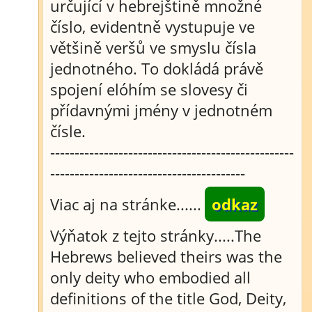
určující v hebrejštině množné
číslo, evidentně vystupuje ve
většině veršů ve smyslu čísla
jednotného. To dokládá právě
spojení elóhím se slovesy či
přídavnými jmény v jednotném
čísle.
--------------------------------------------------
----------------------------------------
Viac aj na stránke......
odkaz
Výňatok z tejto stránky.....The
Hebrews believed theirs was the
only deity who embodied all
definitions of the title God, Deity,