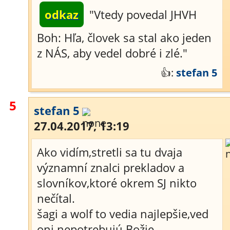
odkaz
"Vtedy povedal JHVH
Boh: Hľa, človek sa stal ako jeden
z NÁS, aby vedel dobré i zlé."
👍:
stefan 5
5
stefan 5
27.04.2017, 13:19
Ako vidím,stretli sa tu dvaja
významní znalci prekladov a
slovníkov,ktoré okrem SJ nikto
nečítal.
šagi a wolf to vedia najlepšie,ved
oni nepotrebujú Božie