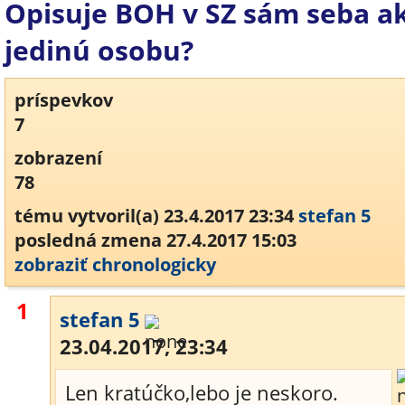
Opisuje BOH v SZ sám seba a
jedinú osobu?
príspevkov
7
zobrazení
78
tému vytvoril(a) 23.4.2017 23:34
stefan 5
posledná zmena 27.4.2017 15:03
zobraziť chronologicky
1
stefan 5
23.04.2017, 23:34
Len kratúčko,lebo je neskoro.