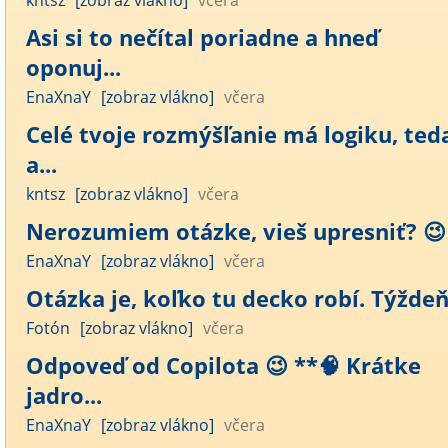
kntsz
[zobraz vlákno]
včera
Asi si to nečítal poriadne a hneď
oponuj...
EnaXnaY
[zobraz vlákno]
včera
Celé tvoje rozmýšľanie má logiku, ted
a...
kntsz
[zobraz vlákno]
včera
Nerozumiem otázke, vieš upresniť? 😉
EnaXnaY
[zobraz vlákno]
včera
Otázka je, koľko tu decko robí. Týžde
Fotón
[zobraz vlákno]
včera
Odpoveď od Copilota 😉 **🧠 Krátke
jadro...
EnaXnaY
[zobraz vlákno]
včera