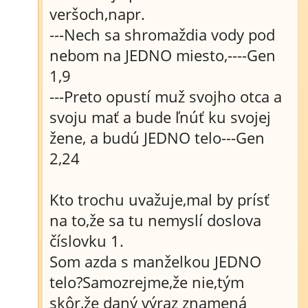
veršoch,napr.
---Nech sa shromaždia vody pod
nebom na JEDNO miesto,----Gen
1,9
---Preto opustí muž svojho otca a
svoju mať a bude ľnúť ku svojej
žene, a budú JEDNO telo---Gen
2,24
Kto trochu uvažuje,mal by prísť
na to,že sa tu nemyslí doslova
číslovku 1.
Som azda s manželkou JEDNO
telo?Samozrejme,že nie,tým
skôr,že daný výraz znamená