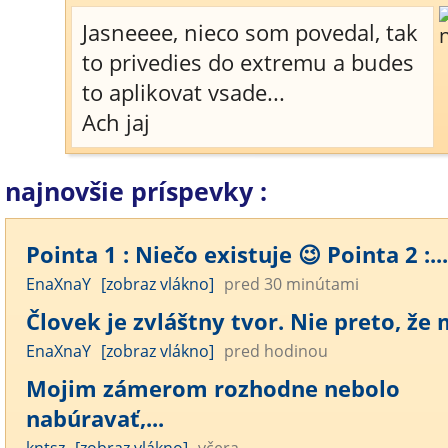
Jasneeee, nieco som povedal, tak
to privedies do extremu a budes
to aplikovat vsade...
Ach jaj
najnovšie príspevky :
Pointa 1 : Niečo existuje 😉 Pointa 2 :...
EnaXnaY
[zobraz vlákno]
pred 30 minútami
Človek je zvláštny tvor. Nie preto, že m
EnaXnaY
[zobraz vlákno]
pred hodinou
Mojim zámerom rozhodne nebolo
nabúravať,...