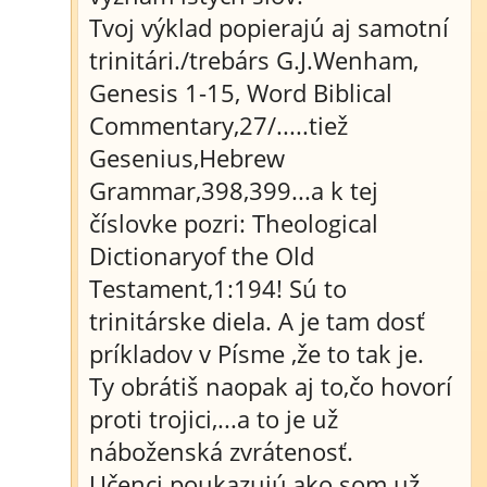
Tvoj výklad popierajú aj samotní
trinitári./trebárs G.J.Wenham,
Genesis 1-15, Word Biblical
Commentary,27/.....tiež
Gesenius,Hebrew
Grammar,398,399...a k tej
číslovke pozri: Theological
Dictionaryof the Old
Testament,1:194! Sú to
trinitárske diela. A je tam dosť
príkladov v Písme ,že to tak je.
Ty obrátiš naopak aj to,čo hovorí
proti trojici,...a to je už
náboženská zvrátenosť.
Učenci poukazujú,ako som už