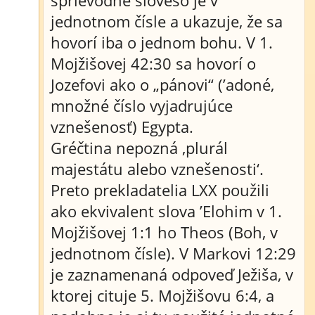
sprievodné sloveso je v
jednotnom čísle a ukazuje, že sa
hovorí iba o jednom bohu. V 1.
Mojžišovej 42:30 sa hovorí o
Jozefovi ako o „pánovi“ (’adoné,
množné číslo vyjadrujúce
vznešenosť) Egypta.
Gréčtina nepozná ‚plurál
majestátu alebo vznešenosti‘.
Preto prekladatelia LXX použili
ako ekvivalent slova ’Elohim v 1.
Mojžišovej 1:1 ho Theos (Boh, v
jednotnom čísle). V Markovi 12:29
je zaznamenaná odpoveď Ježiša, v
ktorej cituje 5. Mojžišovu 6:4, a