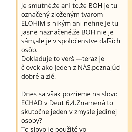
Je smutné,že ani to,že BOH je tu
označený zloženým tvarom
ELOHIM s nikým ani nehne.Je tu
jasne naznačené,že BOH nie je
sám,ale je v spoločenstve daľších
osôb.
Dokladuje to verš ---teraz je
človek ako jeden z NÁS,poznajúci
dobré a zlé.
Dnes sa však pozrieme na slovo
ECHAD v Deut 6,4.Znamená to
skutočne jeden v zmysle jedinej
osoby?
To slovo je použité vo