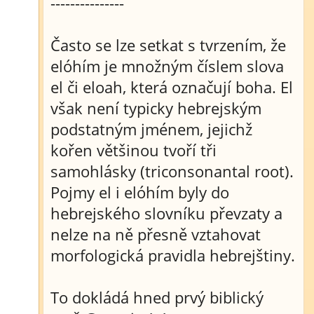
---------------
Často se lze setkat s tvrzením, že
elóhím je množným číslem slova
el či eloah, která označují boha. El
však není typicky hebrejským
podstatným jménem, jejichž
kořen většinou tvoří tři
samohlásky (triconsonantal root).
Pojmy el i elóhím byly do
hebrejského slovníku převzaty a
nelze na ně přesně vztahovat
morfologická pravidla hebrejštiny.
To dokládá hned prvý biblický