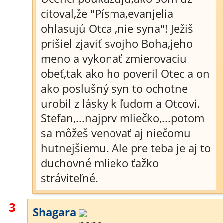
citoval,že "Písma,evanjelia
ohlasujú Otca ,nie syna"! Ježiš
prišiel zjaviť svojho Boha,jeho
meno a vykonať zmierovaciu
obeť,tak ako ho poveril Otec a on
ako poslušný syn to ochotne
urobil z lásky k ľudom a Otcovi.
Stefan,...najprv mliečko,...potom
sa môžeš venovať aj niečomu
hutnejšiemu. Ale pre teba je aj to
duchovné mlieko ťažko
stráviteľné.
3
Shagara