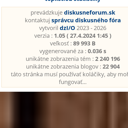
prevádzkuje
diskusneforum.sk
kontaktuj
správcu diskusného fóra
vytvoril
dzI/O
2023 - 2026
verzia :
1.05 ( 27.4.2024 1:45 )
veľkosť :
89 993 B
vygenerované za :
0.036 s
unikátne zobrazenia tém :
2 240 196
unikátne zobrazenia blogov :
22 904
táto stránka musí používať koláčiky, aby mo
fungovať...