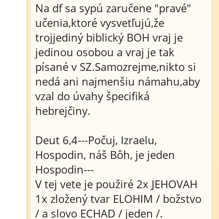
Na df sa sypú zaručene "pravé"
učenia,ktoré vysvetľujú,že
trojjediný biblický BOH vraj je
jedinou osobou a vraj je tak
písané v SZ.Samozrejme,nikto si
nedá ani najmenšiu námahu,aby
vzal do úvahy špecifiká
hebrejčiny.
Deut 6,4---Počuj, Izraelu,
Hospodin, náš Bôh, je jeden
Hospodin---
V tej vete je použiré 2x JEHOVAH
1x zložený tvar ELOHIM / božstvo
/ a slovo ECHAD / jeden /.