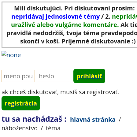
Milí diskutujúci. Pri diskutovaní prosím: 
nepridávaj jednoslovné témy
/ 2.
nepridá
uražlivé alebo vulgárne komentáre.
Ak ti
pravidlá nedodržíš, tvoja téma pravdepod
skončí v koši. Príjemné diskutovanie :)
ak chceš diskutovať, musíš sa registrovať.
registrácia
tu sa nachádzaš :
hlavná stránka
/
náboženstvo
/
téma