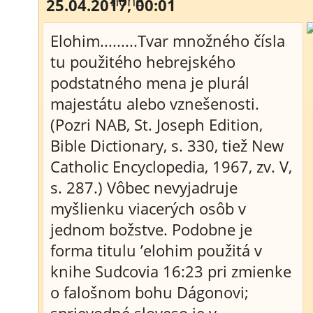
25.04.2017, 00:01
Elohim.........Tvar množného čísla
tu použitého hebrejského
podstatného mena je plurál
majestátu alebo vznešenosti.
(Pozri NAB, St. Joseph Edition,
Bible Dictionary, s. 330, tiež New
Catholic Encyclopedia, 1967, zv. V,
s. 287.) Vôbec nevyjadruje
myšlienku viacerých osôb v
jednom božstve. Podobne je
forma titulu ’elohim použitá v
knihe Sudcovia 16:23 pri zmienke
o falošnom bohu Dágonovi;