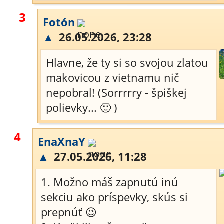
3
Fotón
▲
26.05.2026, 23:28
Hlavne, že ty si so svojou zlatou
makovicou z vietnamu nič
nepobral! (Sorrrrry - špiškej
polievky... 🙂 )
4
EnaXnaY
▲
27.05.2026, 11:28
1. Možno máš zapnutú inú
sekciu ako príspevky, skús si
prepnúť 😉