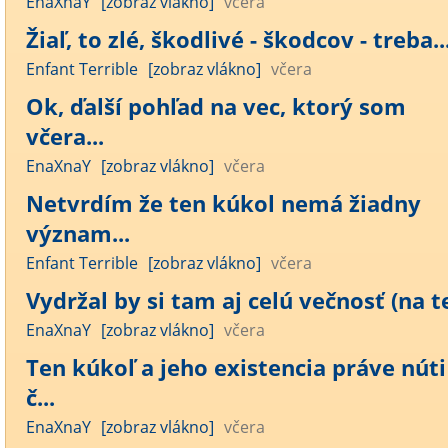
EnaXnaY
[zobraz vlákno]
včera
Žiaľ, to zlé, škodlivé - škodcov - treba..
Enfant Terrible
[zobraz vlákno]
včera
Ok, ďalší pohľad na vec, ktorý som
včera...
EnaXnaY
[zobraz vlákno]
včera
Netvrdím že ten kúkol nemá žiadny
význam...
Enfant Terrible
[zobraz vlákno]
včera
Vydržal by si tam aj celú večnosť (na te
EnaXnaY
[zobraz vlákno]
včera
Ten kúkoľ a jeho existencia práve núti
č...
EnaXnaY
[zobraz vlákno]
včera