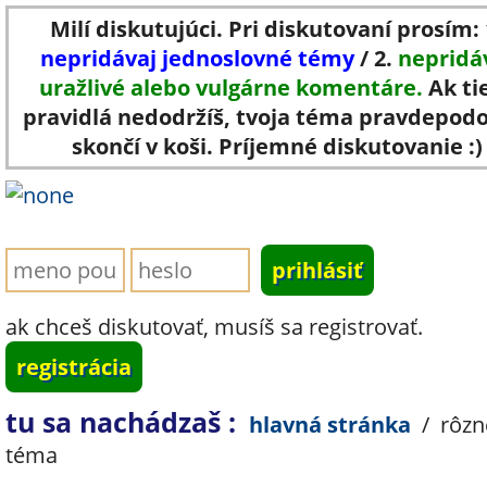
Milí diskutujúci. Pri diskutovaní prosím: 
nepridávaj jednoslovné témy
/ 2.
nepridá
uražlivé alebo vulgárne komentáre.
Ak ti
pravidlá nedodržíš, tvoja téma pravdepod
skončí v koši. Príjemné diskutovanie :)
ak chceš diskutovať, musíš sa registrovať.
registrácia
tu sa nachádzaš :
hlavná stránka
/
rôzn
téma