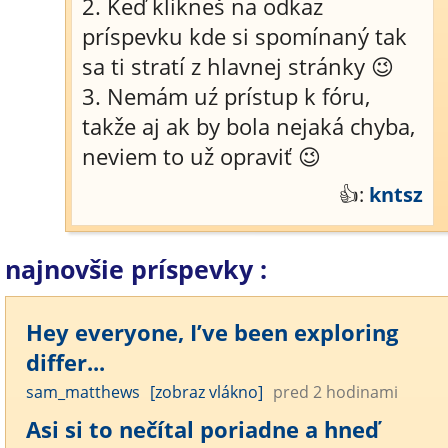
2. Keď klikneš na odkaz
príspevku kde si spomínaný tak
sa ti stratí z hlavnej stránky 😉
3. Nemám uź prístup k fóru,
takže aj ak by bola nejaká chyba,
neviem to už opraviť 😉
👍:
kntsz
najnovšie príspevky :
Hey everyone, I’ve been exploring
differ...
sam_matthews
[zobraz vlákno]
pred 2 hodinami
Asi si to nečítal poriadne a hneď