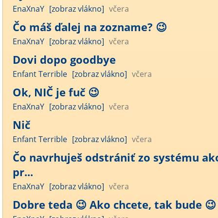
EnaXnaY
[zobraz vlákno]
včera
Čo máš ďalej na zozname? 😉
EnaXnaY
[zobraz vlákno]
včera
Dovi dopo goodbye
Enfant Terrible
[zobraz vlákno]
včera
Ok, NIČ je fuč 😉
EnaXnaY
[zobraz vlákno]
včera
Nič
Enfant Terrible
[zobraz vlákno]
včera
Čo navrhuješ odstrániť zo systému ak
pr...
EnaXnaY
[zobraz vlákno]
včera
Dobre teda 😉 Ako chcete, tak bude 😉 .