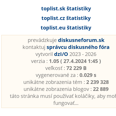
toplist.sk štatistiky
toplist.cz štatistiky
toplist.eu štatistiky
prevádzkuje
diskusneforum.sk
kontaktuj
správcu diskusného fóra
vytvoril
dzI/O
2023 - 2026
verzia :
1.05 ( 27.4.2024 1:45 )
veľkosť :
72 229 B
vygenerované za :
0.029 s
unikátne zobrazenia tém :
2 239 328
unikátne zobrazenia blogov :
22 889
táto stránka musí používať koláčiky, aby mo
fungovať...