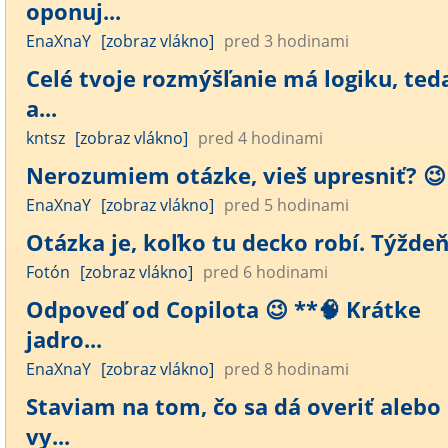
oponuj...
EnaXnaY
[zobraz vlákno]
pred 3 hodinami
Celé tvoje rozmýšľanie má logiku, ted
a...
kntsz
[zobraz vlákno]
pred 4 hodinami
Nerozumiem otázke, vieš upresniť? 😉
EnaXnaY
[zobraz vlákno]
pred 5 hodinami
Otázka je, koľko tu decko robí. Týžde
Fotón
[zobraz vlákno]
pred 6 hodinami
Odpoveď od Copilota 😉 **🧠 Krátke
jadro...
EnaXnaY
[zobraz vlákno]
pred 8 hodinami
Staviam na tom, čo sa dá overiť alebo
vy...