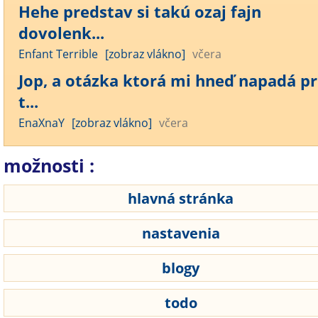
Hehe predstav si takú ozaj fajn
dovolenk...
Enfant Terrible
[zobraz vlákno]
včera
Jop, a otázka ktorá mi hneď napadá pr
t...
EnaXnaY
[zobraz vlákno]
včera
možnosti :
hlavná stránka
nastavenia
blogy
todo