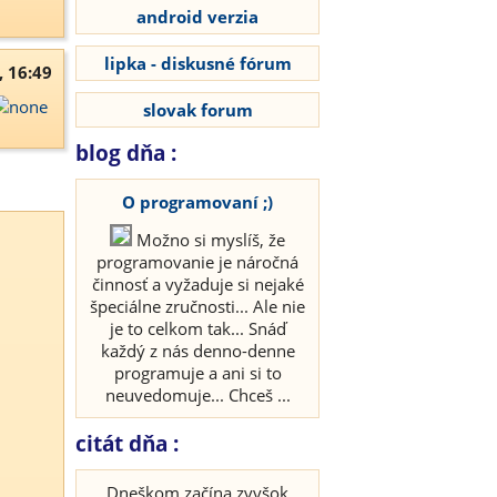
android verzia
lipka - diskusné fórum
, 16:49
slovak forum
blog dňa :
O programovaní ;)
Možno si myslíš, že
programovanie je náročná
činnosť a vyžaduje si nejaké
špeciálne zručnosti... Ale nie
je to celkom tak... Snáď
každý z nás denno-denne
programuje a ani si to
neuvedomuje... Chceš ...
citát dňa :
Dneškom začína zvyšok