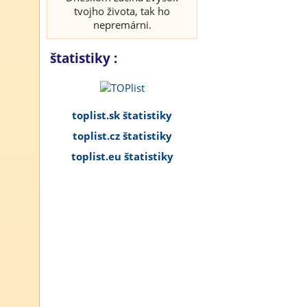
tvojho života, tak ho
nepremárni.
štatistiky :
toplist.sk štatistiky
toplist.cz štatistiky
toplist.eu štatistiky