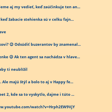
deme aj my vedieť, keď zaúčinkuje ten an...
 keď žabacie stehienka sú v celku fajn...
lave
ekovi? 😉 Odsúdiť buzerantov by znamenal...
nke 😉 Ak ten agent sa nachádza v hlave...
by ti neublížil
 Ale majú štýl a bolo to aj v Happy fe...
et 2, kde sa to vyskytlo, dajme i túto ...
/www.youtube.com/watch?v=Hrph2EW9VjY