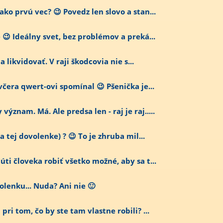
ko prvú vec? 😉 Povedz len slovo a stan...
😉 Ideálny svet, bez problémov a preká...
ba likvidovať. V raji škodcovia nie s...
včera qwert-ovi spomínal 😉 Pšenička je...
znam. Má. Ale predsa len - raj je raj.....
a tej dovolenke) ? 😉 To je zhruba mil...
úti človeka robiť všetko možné, aby sa t...
olenku... Nuda? Ani nie 🙂
ri tom, čo by ste tam vlastne robili? ...