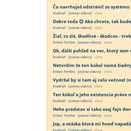
Čo navrhuješ odstrániť zo systému a
EnaXnaY
[zobraz vlákno]
včera
Dobre teda 😉 Ako chcete, tak bude 
EnaXnaY
[zobraz vlákno]
včera
Žiaľ, to zlé, škodlivé - škodcov - tre
Enfant Terrible
[zobraz vlákno]
včera
Ok, ďalší pohľad na vec, ktorý som 
EnaXnaY
[zobraz vlákno]
včera
Netvrdím že ten kúkol nemá žiadny vý
Enfant Terrible
[zobraz vlákno]
včera
Vydržal by si tam aj celú večnosť (n
EnaXnaY
[zobraz vlákno]
včera
Ten kúkoľ a jeho existencia práve n
EnaXnaY
[zobraz vlákno]
včera
Hehe predstav si takú ozaj fajn dov
Enfant Terrible
[zobraz vlákno]
včera
Jop, a otázka ktorá mi hneď napadá p
EnaXnaY
[zobraz vlákno]
včera