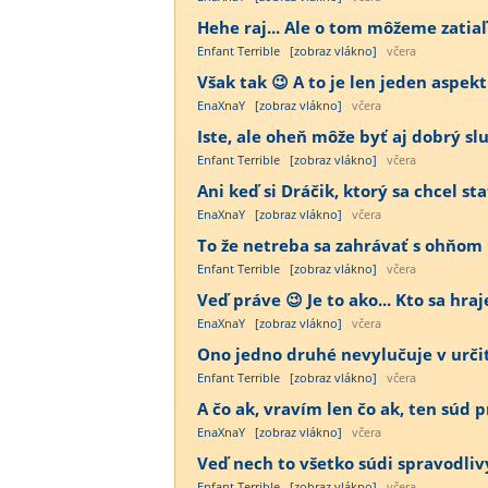
Hehe raj... Ale o tom môžeme zatiaľ
Enfant Terrible
[zobraz vlákno]
včera
Však tak 😉 A to je len jeden aspekt 
EnaXnaY
[zobraz vlákno]
včera
Iste, ale oheň môže byť aj dobrý sluh
Enfant Terrible
[zobraz vlákno]
včera
Ani keď si Dráčik, ktorý sa chcel st
EnaXnaY
[zobraz vlákno]
včera
To že netreba sa zahrávať s ohňom 
Enfant Terrible
[zobraz vlákno]
včera
Veď práve 😉 Je to ako... Kto sa hra
EnaXnaY
[zobraz vlákno]
včera
Ono jedno druhé nevylučuje v určit
Enfant Terrible
[zobraz vlákno]
včera
A čo ak, vravím len čo ak, ten súd
EnaXnaY
[zobraz vlákno]
včera
Veď nech to všetko súdi spravodliv
Enfant Terrible
[zobraz vlákno]
včera