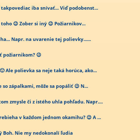
 takpovediac iba snívať... Viď podobenst...
toho 😉 Zober si iný 😉 Požiarnikov...
a... Napr. na uvarenie tej polievky......
ať požiarnikom? 😉
 Ale polievka sa neje taká horúca, ako...
je so zápalkami, môže sa popáliť 😉 N...
om zmysle či z istého uhla pohľadu. Napr....
 prebieha v každom jednom okamihu? 😉 A ...
ý Boh. Nie my nedokonalí ľudia