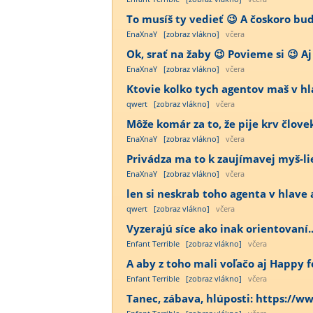
To musíš ty vedieť 😉 A čoskoro bu
EnaXnaY
[zobraz vlákno]
včera
Ok, srať na žaby 😉 Povieme si 😉 Aj
EnaXnaY
[zobraz vlákno]
včera
Ktovie kolko tych agentov maš v h
qwert
[zobraz vlákno]
včera
Môže komár za to, že pije krv člov
EnaXnaY
[zobraz vlákno]
včera
Privádza ma to k zaujímavej myš-lie
EnaXnaY
[zobraz vlákno]
včera
len si neskrab toho agenta v hlave a
qwert
[zobraz vlákno]
včera
Vyzerajú síce ako inak orientovaní...
Enfant Terrible
[zobraz vlákno]
včera
A aby z toho mali voľačo aj Happy fe
Enfant Terrible
[zobraz vlákno]
včera
Tanec, zábava, hlúposti: https:/