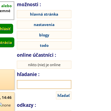
možnosti :
é alebo
íjemné
hlavná stránka
nastavenia
blogy
strácia
todo
online účastníci :
nikto (nie) je online
hľadanie :
, 14:46
odkazy :