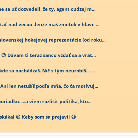
 sa už dozvedeli, že ty, agent cudzej m...
tať nad vecou..lenže maš zmetok v hlave ...
ovenskej hokejovej reprezentácie (od roku...
😉 Dávam ti teraz šancu vzdať sa a vrát...
 kde sa nachádzaš. Nič s tým neurobíš… ...
ni len netušíš podľa mňa, čo ťa motivuj...
iadku.....a viem rozlišit politika, kto...
dskákal 😉 Keby som sa prejavil 😉