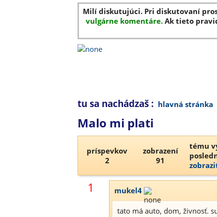
Milí diskutujúci. Pri diskutovaní pro
vulgárne komentáre.
Ak tieto pravi
tu sa nachádzaš :
hlavná stránka
Malo mi plati
tému vy
príspevkov
zobrazení
posledn
2
91
zobrazi
1
mukel4
tato má auto, dom, živnosť. 