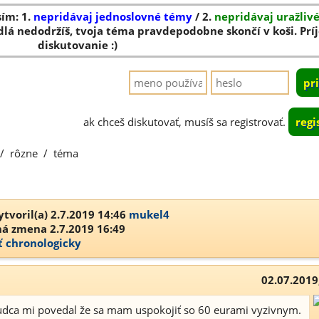
sím: 1.
nepridávaj jednoslovné témy
/ 2.
nepridávaj uražliv
dlá nedodržíš, tvoja téma pravdepodobne skončí v koši. Pr
diskutovanie :)
ak chceš diskutovať, musíš sa registrovať.
regi
/
rôzne
/
téma
tvoril(a) 2.7.2019 14:46
mukel4
á zmena 2.7.2019 16:49
ť chronologicky
02.07.2019
sudca mi povedal že sa mam uspokojiť so 60 eurami vyzivnym.