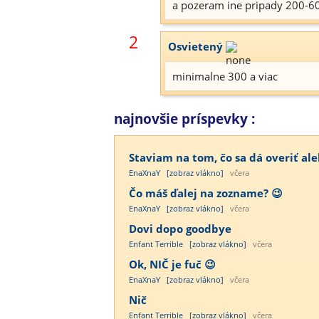
a pozeram ine pripady 200-60
2
Osvietený
minimalne 300 a viac
najnovšie príspevky :
Staviam na tom, čo sa dá overiť ale
EnaXnaY
[zobraz vlákno]
včera
Čo máš ďalej na zozname? 😉
EnaXnaY
[zobraz vlákno]
včera
Dovi dopo goodbye
Enfant Terrible
[zobraz vlákno]
včera
Ok, NIČ je fuč 😉
EnaXnaY
[zobraz vlákno]
včera
Nič
Enfant Terrible
[zobraz vlákno]
včera