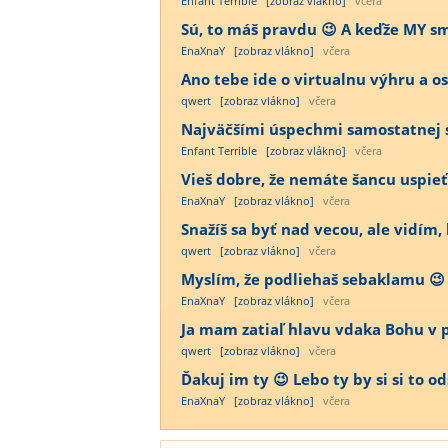
Enfant Terrible
[zobraz vlákno]
včera
Sú, to máš pravdu 😉 A keďže MY sme
EnaXnaY
[zobraz vlákno]
včera
Ano tebe ide o virtualnu výhru a os
qwert
[zobraz vlákno]
včera
Najväčšími úspechmi samostatnej sl
Enfant Terrible
[zobraz vlákno]
včera
Vieš dobre, že nemáte šancu uspieť 
EnaXnaY
[zobraz vlákno]
včera
Snažíš sa byť nad vecou, ale vidím,
qwert
[zobraz vlákno]
včera
Myslím, že podliehaš sebaklamu 😉 A
EnaXnaY
[zobraz vlákno]
včera
Ja mam zatiaľ hlavu vdaka Bohu v por
qwert
[zobraz vlákno]
včera
Ďakuj im ty 😉 Lebo ty by si si to o
EnaXnaY
[zobraz vlákno]
včera