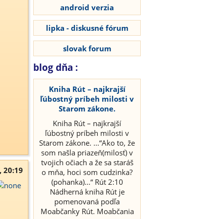
android verzia
lipka - diskusné fórum
slovak forum
blog dňa :
Kniha Rút – najkrajší
ľúbostný príbeh milosti v
Starom zákone.
Kniha Rút – najkrajší
ľúbostný príbeh milosti v
Starom zákone. ...“Ako to, že
som našla priazeň(milosť) v
tvojich očiach a že sa staráš
, 20:19
o mňa, hoci som cudzinka?
(pohanka)...“ Rút 2:10
Nádherná kniha Rút je
pomenovaná podľa
Moabčanky Rút. Moabčania