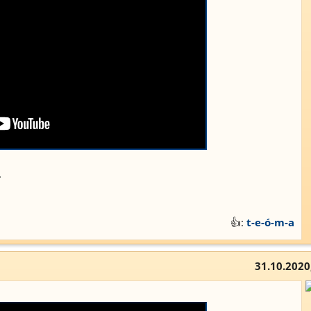
.
👍:
t-e-ó-m-a
31.10.2020