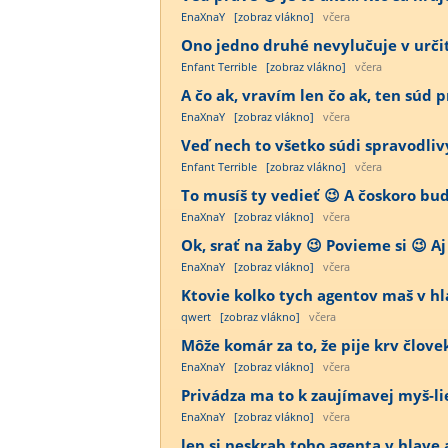
EnaXnaY
[zobraz vlákno]
včera
Ono jedno druhé nevylučuje v určit
Enfant Terrible
[zobraz vlákno]
včera
A čo ak, vravím len čo ak, ten súd
EnaXnaY
[zobraz vlákno]
včera
Veď nech to všetko súdi spravodliv
Enfant Terrible
[zobraz vlákno]
včera
To musíš ty vedieť 😉 A čoskoro bu
EnaXnaY
[zobraz vlákno]
včera
Ok, srať na žaby 😉 Povieme si 😉 Aj
EnaXnaY
[zobraz vlákno]
včera
Ktovie kolko tych agentov maš v h
qwert
[zobraz vlákno]
včera
Môže komár za to, že pije krv člov
EnaXnaY
[zobraz vlákno]
včera
Privádza ma to k zaujímavej myš-lie
EnaXnaY
[zobraz vlákno]
včera
len si neskrab toho agenta v hlave a