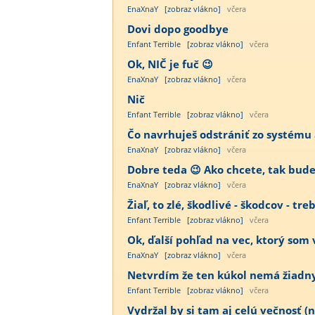
EnaXnaY
[zobraz vlákno]
včera
Dovi dopo goodbye
Enfant Terrible
[zobraz vlákno]
včera
Ok, NIČ je fuč 😉
EnaXnaY
[zobraz vlákno]
včera
Nič
Enfant Terrible
[zobraz vlákno]
včera
Čo navrhuješ odstrániť zo systému a
EnaXnaY
[zobraz vlákno]
včera
Dobre teda 😉 Ako chcete, tak bude 
EnaXnaY
[zobraz vlákno]
včera
Žiaľ, to zlé, škodlivé - škodcov - tre
Enfant Terrible
[zobraz vlákno]
včera
Ok, ďalší pohľad na vec, ktorý som 
EnaXnaY
[zobraz vlákno]
včera
Netvrdím že ten kúkol nemá žiadny vý
Enfant Terrible
[zobraz vlákno]
včera
Vydržal by si tam aj celú večnosť (n