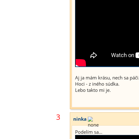
Aj ja mám krásu, nech sa páči
Hoci - z iného súdka.
Lebo takto mi je.
3
ninka
Podelím sa...