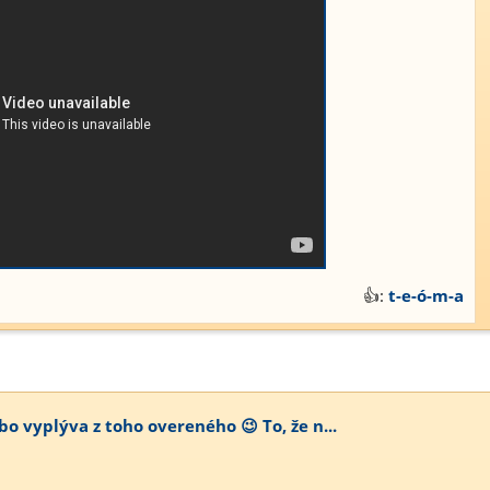
👍:
t-e-ó-m-a
bo vyplýva z toho overeného 😉 To, že n...