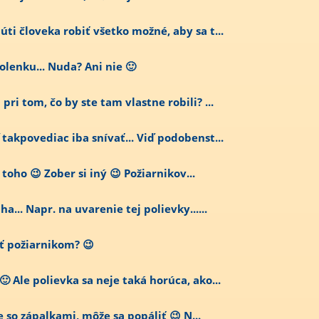
úti človeka robiť všetko možné, aby sa t...
olenku... Nuda? Ani nie 🙂
ri tom, čo by ste tam vlastne robili? ...
 takpovediac iba snívať... Viď podobenst...
toho 😉 Zober si iný 😉 Požiarnikov...
a... Napr. na uvarenie tej polievky......
ať požiarnikom? 😉
 Ale polievka sa neje taká horúca, ako...
je so zápalkami, môže sa popáliť 😉 N...