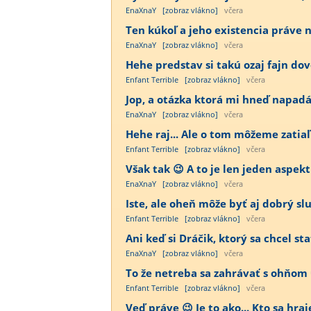
EnaXnaY
[zobraz vlákno]
včera
Ten kúkoľ a jeho existencia práve n
EnaXnaY
[zobraz vlákno]
včera
Hehe predstav si takú ozaj fajn dov
Enfant Terrible
[zobraz vlákno]
včera
Jop, a otázka ktorá mi hneď napadá p
EnaXnaY
[zobraz vlákno]
včera
Hehe raj... Ale o tom môžeme zatiaľ
Enfant Terrible
[zobraz vlákno]
včera
Však tak 😉 A to je len jeden aspekt 
EnaXnaY
[zobraz vlákno]
včera
Iste, ale oheň môže byť aj dobrý sluh
Enfant Terrible
[zobraz vlákno]
včera
Ani keď si Dráčik, ktorý sa chcel st
EnaXnaY
[zobraz vlákno]
včera
To že netreba sa zahrávať s ohňom 
Enfant Terrible
[zobraz vlákno]
včera
Veď práve 😉 Je to ako... Kto sa hra