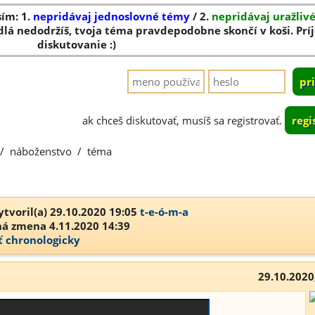
sím: 1.
nepridávaj jednoslovné témy
/ 2.
nepridávaj uražliv
dlá nedodržíš, tvoja téma pravdepodobne skončí v koši. Pr
diskutovanie :)
ak chceš diskutovať, musíš sa registrovať.
regi
/
náboženstvo
/
téma
tvoril(a) 29.10.2020 19:05
t-e-ó-m-a
á zmena 4.11.2020 14:39
ť chronologicky
29.10.2020