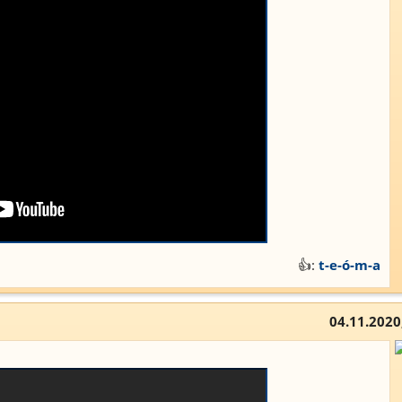
👍:
t-e-ó-m-a
04.11.2020