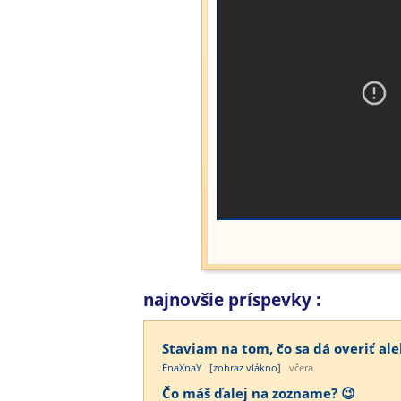
najnovšie príspevky :
Staviam na tom, čo sa dá overiť ale
EnaXnaY
[zobraz vlákno]
včera
Čo máš ďalej na zozname? 😉