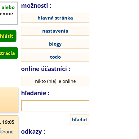
možnosti :
é alebo
íjemné
hlavná stránka
nastavenia
blogy
strácia
todo
online účastníci :
nikto (nie) je online
hľadanie :
, 19:05
odkazy :