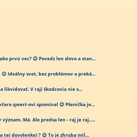
ko prvú vec? 😉 Povedz len slovo a stan...
😉 Ideálny svet, bez problémov a preká...
ba likvidovať. V raji škodcovia nie s...
včera qwert-ovi spomínal 😉 Pšenička je...
znam. Má. Ale predsa len - raj je raj.....
a tej dovolenke) ? 😉 To je zhruba mil...