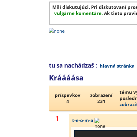
Milí diskutujúci. Pri diskutovaní pro
vulgárne komentáre.
Ak tieto pravi
tu sa nachádzaš :
hlavná stránka
Kráááása
tému vy
príspevkov
zobrazení
posledn
4
231
zobrazi
1
t-e-ó-m-a