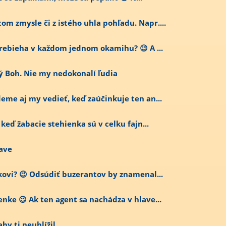
om zmysle či z istého uhla pohľadu. Napr....
 prebieha v každom jednom okamihu? 😉 A ...
ý Boh. Nie my nedokonalí ľudia
deme aj my vedieť, keď zaúčinkuje ten an...
 keď žabacie stehienka sú v celku fajn...
lave
ekovi? 😉 Odsúdiť buzerantov by znamenal...
nke 😉 Ak ten agent sa nachádza v hlave...
by ti neublížil