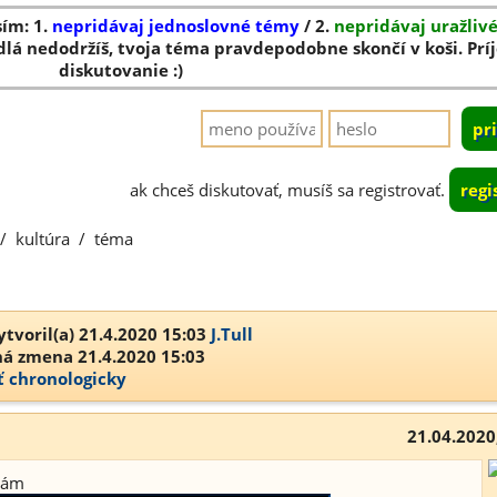
sím: 1.
nepridávaj jednoslovné témy
/ 2.
nepridávaj uražliv
dlá nedodržíš, tvoja téma pravdepodobne skončí v koši. Pr
diskutovanie :)
ak chceš diskutovať, musíš sa registrovať.
regi
/
kultúra
/
téma
tvoril(a) 21.4.2020 15:03
J.Tull
á zmena 21.4.2020 15:03
ť chronologicky
21.04.2020
nám