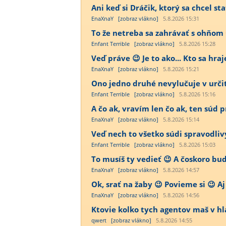
Ani keď si Dráčik, ktorý sa chcel st
EnaXnaY
[zobraz vlákno]
5.8.2026 15:31
To že netreba sa zahrávať s ohňom 
Enfant Terrible
[zobraz vlákno]
5.8.2026 15:28
Veď práve 😉 Je to ako... Kto sa hra
EnaXnaY
[zobraz vlákno]
5.8.2026 15:21
Ono jedno druhé nevylučuje v určit
Enfant Terrible
[zobraz vlákno]
5.8.2026 15:16
A čo ak, vravím len čo ak, ten súd
EnaXnaY
[zobraz vlákno]
5.8.2026 15:14
Veď nech to všetko súdi spravodliv
Enfant Terrible
[zobraz vlákno]
5.8.2026 15:03
To musíš ty vedieť 😉 A čoskoro bu
EnaXnaY
[zobraz vlákno]
5.8.2026 14:57
Ok, srať na žaby 😉 Povieme si 😉 Aj
EnaXnaY
[zobraz vlákno]
5.8.2026 14:56
Ktovie kolko tych agentov maš v h
qwert
[zobraz vlákno]
5.8.2026 14:55