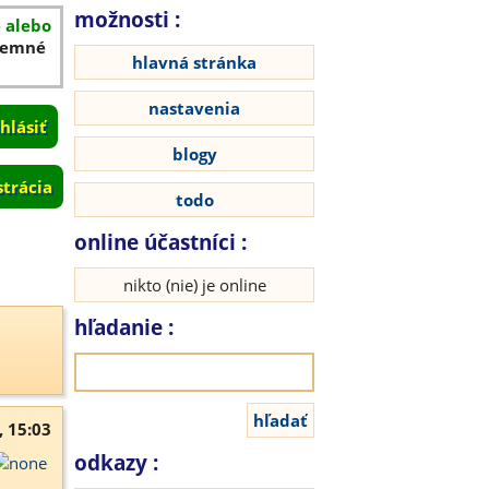
možnosti :
é alebo
íjemné
hlavná stránka
nastavenia
blogy
strácia
todo
online účastníci :
nikto (nie) je online
hľadanie :
, 15:03
odkazy :