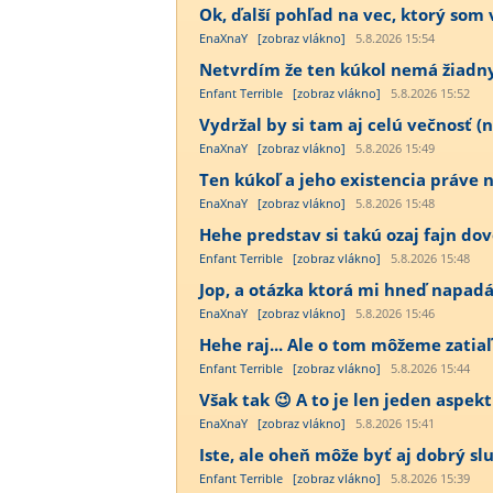
Ok, ďalší pohľad na vec, ktorý som 
EnaXnaY
[zobraz vlákno]
5.8.2026 15:54
Netvrdím že ten kúkol nemá žiadny vý
Enfant Terrible
[zobraz vlákno]
5.8.2026 15:52
Vydržal by si tam aj celú večnosť (n
EnaXnaY
[zobraz vlákno]
5.8.2026 15:49
Ten kúkoľ a jeho existencia práve n
EnaXnaY
[zobraz vlákno]
5.8.2026 15:48
Hehe predstav si takú ozaj fajn dov
Enfant Terrible
[zobraz vlákno]
5.8.2026 15:48
Jop, a otázka ktorá mi hneď napadá p
EnaXnaY
[zobraz vlákno]
5.8.2026 15:46
Hehe raj... Ale o tom môžeme zatiaľ
Enfant Terrible
[zobraz vlákno]
5.8.2026 15:44
Však tak 😉 A to je len jeden aspekt 
EnaXnaY
[zobraz vlákno]
5.8.2026 15:41
Iste, ale oheň môže byť aj dobrý sluh
Enfant Terrible
[zobraz vlákno]
5.8.2026 15:39