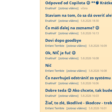
Odpoveď od Copilota 😉 **🧠 Krátke j
EnaXnaY
[zobraz vlákno]
včera
Staviam na tom, čo sa dá overiť ale
EnaXnaY
[zobraz vlákno]
5.8.2026 18:30
Čo máš ďalej na zozname? 😉
EnaXnaY
[zobraz vlákno]
5.8.2026 16:13
Dovi dopo goodbye
Enfant Terrible
[zobraz vlákno]
5.8.2026 16:09
Ok, NIČ je fuč 😉
EnaXnaY
[zobraz vlákno]
5.8.2026 16:08
Nič
Enfant Terrible
[zobraz vlákno]
5.8.2026 16:08
Čo navrhuješ odstrániť zo systému a
EnaXnaY
[zobraz vlákno]
5.8.2026 16:06
Dobre teda 😉 Ako chcete, tak bude 
EnaXnaY
[zobraz vlákno]
5.8.2026 16:03
Žiaľ, to zlé, škodlivé - škodcov - tre
Enfant Terrible
[zobraz vlákno]
5.8.2026 16:01