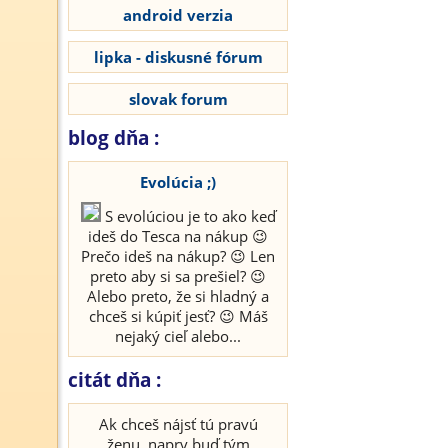
android verzia
lipka - diskusné fórum
slovak forum
blog dňa :
Evolúcia ;)
S evolúciou je to ako keď
ideš do Tesca na nákup 😉
Prečo ideš na nákup? 😉 Len
preto aby si sa prešiel? 😉
Alebo preto, že si hladný a
chceš si kúpiť jesť? 😉 Máš
nejaký cieľ alebo...
citát dňa :
Ak chceš nájsť tú pravú
ženu, naprv buď tým