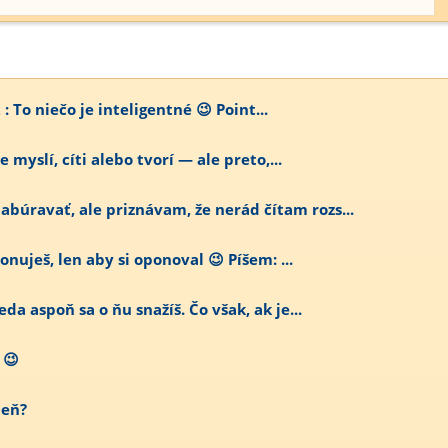
 : To niečo je inteligentné 😉 Point...
e myslí, cíti alebo tvorí — ale preto,...
úravať, ale priznávam, že nerád čítam rozs...
onuješ, len aby si oponoval 😉 Píšem: ...
da aspoň sa o ňu snažíš. Čo však, ak je...
 😉
deň?