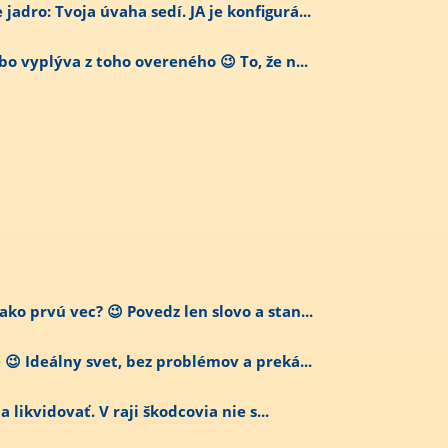
adro: Tvoja úvaha sedí. JA je konfigurá...
bo vyplýva z toho overeného 😉 To, že n...
ko prvú vec? 😉 Povedz len slovo a stan...
😉 Ideálny svet, bez problémov a preká...
ba likvidovať. V raji škodcovia nie s...