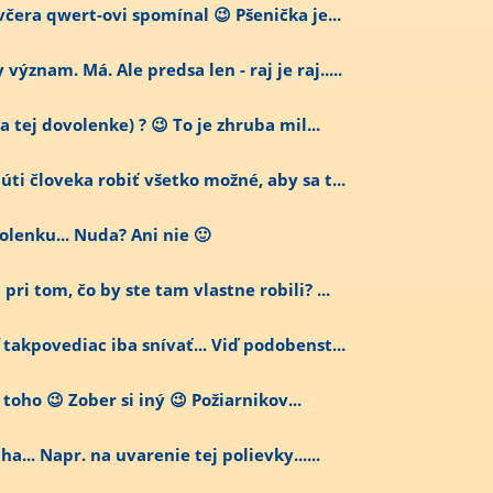
včera qwert-ovi spomínal 😉 Pšenička je...
znam. Má. Ale predsa len - raj je raj.....
a tej dovolenke) ? 😉 To je zhruba mil...
úti človeka robiť všetko možné, aby sa t...
olenku... Nuda? Ani nie 🙂
ri tom, čo by ste tam vlastne robili? ...
 takpovediac iba snívať... Viď podobenst...
toho 😉 Zober si iný 😉 Požiarnikov...
a... Napr. na uvarenie tej polievky......