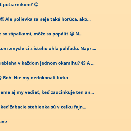
ať požiarnikom? 😉
 Ale polievka sa neje taká horúca, ako...
je so zápalkami, môže sa popáliť 😉 N...
om zmysle či z istého uhla pohľadu. Napr....
 prebieha v každom jednom okamihu? 😉 A ...
ý Boh. Nie my nedokonalí ľudia
deme aj my vedieť, keď zaúčinkuje ten an...
 keď žabacie stehienka sú v celku fajn...
lave