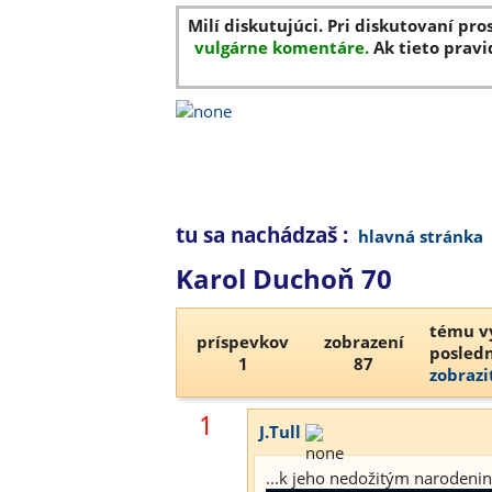
Milí diskutujúci. Pri diskutovaní pro
vulgárne komentáre.
Ak tieto pravi
tu sa nachádzaš :
hlavná stránka
Karol Duchoň 70
tému vy
príspevkov
zobrazení
posledn
1
87
zobrazi
1
J.Tull
...k jeho nedožitým narodeni