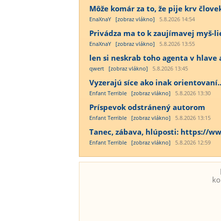
Môže komár za to, že pije krv člov
EnaXnaY
[zobraz vlákno]
5.8.2026 14:54
Privádza ma to k zaujímavej myš-lie
EnaXnaY
[zobraz vlákno]
5.8.2026 13:55
len si neskrab toho agenta v hlave a
qwert
[zobraz vlákno]
5.8.2026 13:45
Vyzerajú síce ako inak orientovaní..
Enfant Terrible
[zobraz vlákno]
5.8.2026 13:30
Príspevok odstránený autorom
Enfant Terrible
[zobraz vlákno]
5.8.2026 13:15
Tanec, zábava, hlúposti: https:/
Enfant Terrible
[zobraz vlákno]
5.8.2026 12:59
ko