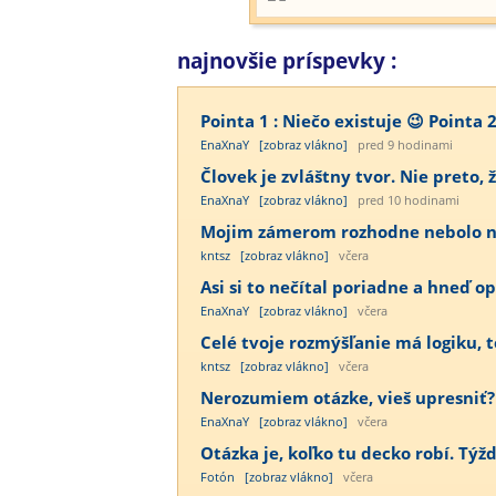
najnovšie príspevky :
Pointa 1 : Niečo existuje 😉 Pointa 2
EnaXnaY
[zobraz vlákno]
pred 9 hodinami
Človek je zvláštny tvor. Nie preto, ž
EnaXnaY
[zobraz vlákno]
pred 10 hodinami
Mojim zámerom rozhodne nebolo nab
kntsz
[zobraz vlákno]
včera
Asi si to nečítal poriadne a hneď op
EnaXnaY
[zobraz vlákno]
včera
Celé tvoje rozmýšľanie má logiku, te
kntsz
[zobraz vlákno]
včera
Nerozumiem otázke, vieš upresniť?
EnaXnaY
[zobraz vlákno]
včera
Otázka je, koľko tu decko robí. Týž
Fotón
[zobraz vlákno]
včera