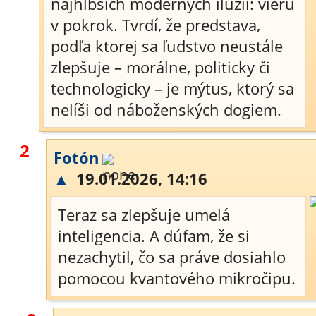
najhlbších moderných ilúzií: vieru
v pokrok. Tvrdí, že predstava,
podľa ktorej sa ľudstvo neustále
zlepšuje – morálne, politicky či
technologicky – je mýtus, ktorý sa
nelíši od náboženských dogiem.
2
Fotón
▲
19.01.2026, 14:16
Teraz sa zlepšuje umelá
inteligencia. A dúfam, že si
nezachytil, čo sa práve dosiahlo
pomocou kvantového mikročipu.