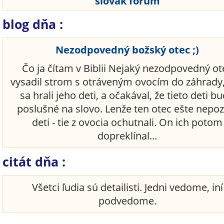
slovak forum
blog dňa :
Nezodpovedný božský otec ;)
Čo ja čítam v Biblii Nejaký nezodpovedný ot
vysadil strom s otráveným ovocím do záhrady
sa hrali jeho deti, a očakával, že tieto deti b
poslušné na slovo. Lenže ten otec ešte nepoz
deti - tie z ovocia ochutnali. On ich potom
dopreklínal...
citát dňa :
Všetci ľudia sú detailisti. Jedni vedome, iní
podvedome.