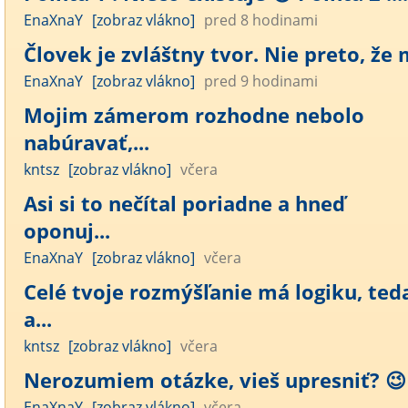
EnaXnaY
[zobraz vlákno]
pred 8 hodinami
Človek je zvláštny tvor. Nie preto, že m
EnaXnaY
[zobraz vlákno]
pred 9 hodinami
Mojim zámerom rozhodne nebolo
nabúravať,...
kntsz
[zobraz vlákno]
včera
Asi si to nečítal poriadne a hneď
oponuj...
EnaXnaY
[zobraz vlákno]
včera
Celé tvoje rozmýšľanie má logiku, ted
a...
kntsz
[zobraz vlákno]
včera
Nerozumiem otázke, vieš upresniť? 😉
EnaXnaY
[zobraz vlákno]
včera