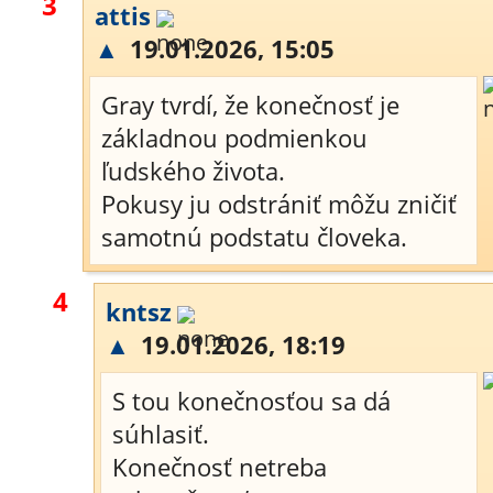
3
attis
▲
19.01.2026, 15:05
Gray tvrdí, že konečnosť je
základnou podmienkou
ľudského života.
Pokusy ju odstrániť môžu zničiť
samotnú podstatu človeka.
4
kntsz
▲
19.01.2026, 18:19
S tou konečnosťou sa dá
súhlasiť.
Konečnosť netreba