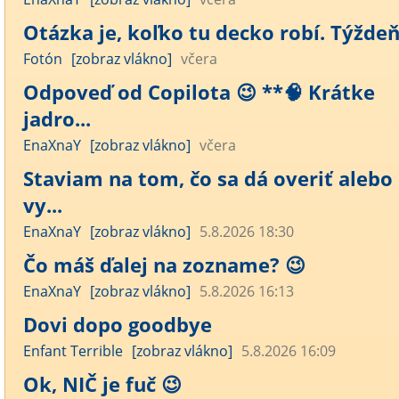
Otázka je, koľko tu decko robí. Týžde
Fotón
[zobraz vlákno]
včera
Odpoveď od Copilota 😉 **🧠 Krátke
jadro...
EnaXnaY
[zobraz vlákno]
včera
Staviam na tom, čo sa dá overiť alebo
vy...
EnaXnaY
[zobraz vlákno]
5.8.2026 18:30
Čo máš ďalej na zozname? 😉
EnaXnaY
[zobraz vlákno]
5.8.2026 16:13
Dovi dopo goodbye
Enfant Terrible
[zobraz vlákno]
5.8.2026 16:09
Ok, NIČ je fuč 😉