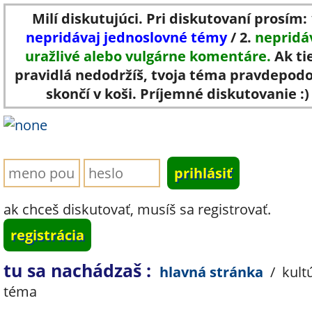
Milí diskutujúci. Pri diskutovaní prosím: 
nepridávaj jednoslovné témy
/ 2.
nepridá
uražlivé alebo vulgárne komentáre.
Ak ti
pravidlá nedodržíš, tvoja téma pravdepod
skončí v koši. Príjemné diskutovanie :)
ak chceš diskutovať, musíš sa registrovať.
registrácia
tu sa nachádzaš :
hlavná stránka
/
kult
téma