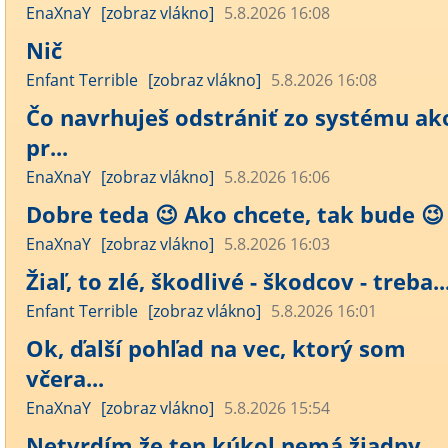
EnaXnaY
[zobraz vlákno]
5.8.2026 16:08
Nič
Enfant Terrible
[zobraz vlákno]
5.8.2026 16:08
Čo navrhuješ odstrániť zo systému ak
pr...
EnaXnaY
[zobraz vlákno]
5.8.2026 16:06
Dobre teda 😉 Ako chcete, tak bude 😉 .
EnaXnaY
[zobraz vlákno]
5.8.2026 16:03
Žiaľ, to zlé, škodlivé - škodcov - treba..
Enfant Terrible
[zobraz vlákno]
5.8.2026 16:01
Ok, ďalší pohľad na vec, ktorý som
včera...
EnaXnaY
[zobraz vlákno]
5.8.2026 15:54
Netvrdím že ten kúkol nemá žiadny