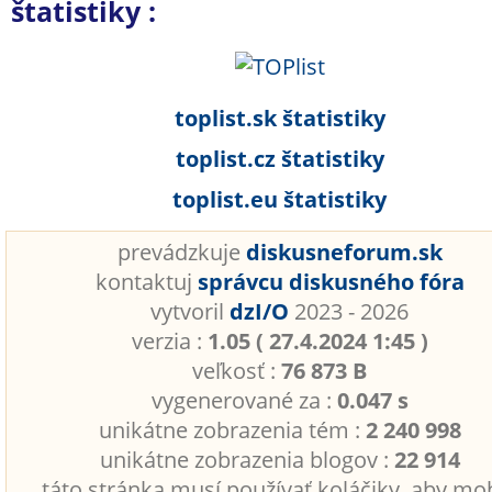
štatistiky :
toplist.sk štatistiky
toplist.cz štatistiky
toplist.eu štatistiky
prevádzkuje
diskusneforum.sk
kontaktuj
správcu diskusného fóra
vytvoril
dzI/O
2023 - 2026
verzia :
1.05 ( 27.4.2024 1:45 )
veľkosť :
76 873 B
vygenerované za :
0.047 s
unikátne zobrazenia tém :
2 240 998
unikátne zobrazenia blogov :
22 914
táto stránka musí používať koláčiky, aby mo