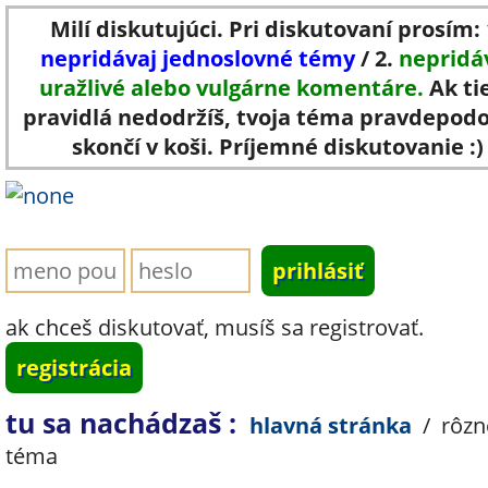
Milí diskutujúci. Pri diskutovaní prosím: 
nepridávaj jednoslovné témy
/ 2.
nepridá
uražlivé alebo vulgárne komentáre.
Ak ti
pravidlá nedodržíš, tvoja téma pravdepod
skončí v koši. Príjemné diskutovanie :)
ak chceš diskutovať, musíš sa registrovať.
registrácia
tu sa nachádzaš :
hlavná stránka
/
rôzn
téma