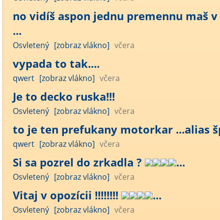
no vidíš aspon jednu premennu maš v 
...
Osvletený
[zobraz vlákno]
včera
vypada to tak....
qwert
[zobraz vlákno]
včera
Je to decko ruska!!!
Osvletený
[zobraz vlákno]
včera
to je ten prefukany motorkar ...alias šp
qwert
[zobraz vlákno]
včera
Si sa pozrel do zrkadla ?
...
Osvletený
[zobraz vlákno]
včera
Vitaj v opozícii !!!!!!!!
...
Osvletený
[zobraz vlákno]
včera