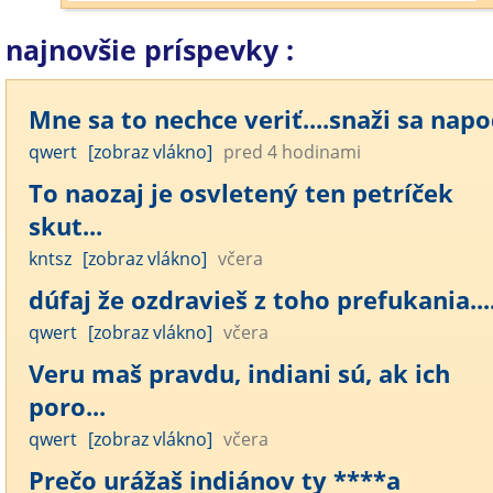
najnovšie príspevky :
Mne sa to nechce veriť....snaži sa napod
qwert
[zobraz vlákno]
pred 4 hodinami
To naozaj je osvletený ten petríček
skut...
kntsz
[zobraz vlákno]
včera
dúfaj že ozdravieš z toho prefukania....
qwert
[zobraz vlákno]
včera
Veru maš pravdu, indiani sú, ak ich
poro...
qwert
[zobraz vlákno]
včera
Prečo urážaš indiánov ty ****a