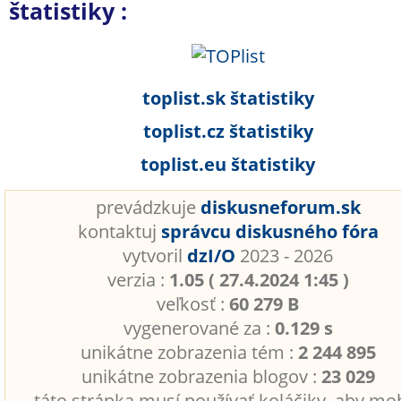
štatistiky :
toplist.sk štatistiky
toplist.cz štatistiky
toplist.eu štatistiky
prevádzkuje
diskusneforum.sk
kontaktuj
správcu diskusného fóra
vytvoril
dzI/O
2023 - 2026
verzia :
1.05 ( 27.4.2024 1:45 )
veľkosť :
60 279 B
vygenerované za :
0.129 s
unikátne zobrazenia tém :
2 244 895
unikátne zobrazenia blogov :
23 029
táto stránka musí používať koláčiky, aby mo