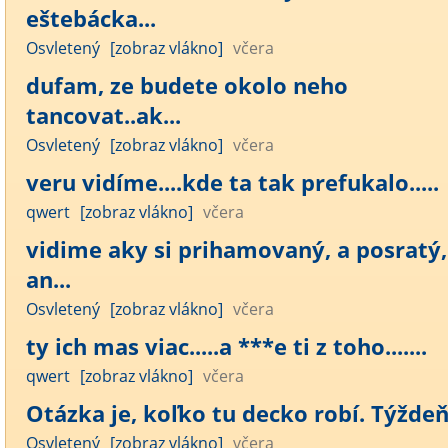
eštebácka...
Osvletený
[zobraz vlákno]
včera
dufam, ze budete okolo neho
tancovat..ak...
Osvletený
[zobraz vlákno]
včera
veru vidíme....kde ta tak prefukalo.....
qwert
[zobraz vlákno]
včera
vidime aky si prihamovaný, a posratý,
an...
Osvletený
[zobraz vlákno]
včera
ty ich mas viac.....a ***e ti z toho.......
qwert
[zobraz vlákno]
včera
Otázka je, koľko tu decko robí. Týžde
Osvletený
[zobraz vlákno]
včera