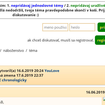
sím: 1.
nepridávaj jednoslovné témy
/ 2.
nepridávaj uražliv
dlá nedodržíš, tvoja téma pravdepodobne skončí v koši. Pr
diskutovanie :)
ak chceš diskutovať, musíš sa registrovať.
regi
/
náboženstvo
/
téma
tvoril(a) 16.6.2019 20:24
YouLove
á zmena 17.6.2019 22:37
ť chronologicky
16.06.2019
AB,