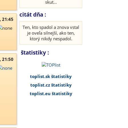
skut...
citát dňa :
, 21:45
Ten, kto spadol a znova vstal
je oveľa silnejší, ako ten,
ktorý nikdy nespadol.
štatistiky :
, 21:50
toplist.sk štatistiky
toplist.cz štatistiky
toplist.eu štatistiky