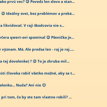
ko prvú vec? 😉 Povedz len slovo a stan...
😉 Ideálny svet, bez problémov a preká...
ba likvidovať. V raji škodcovia nie s...
včera qwert-ovi spomínal 😉 Pšenička je...
znam. Má. Ale predsa len - raj je raj.....
a tej dovolenke) ? 😉 To je zhruba mil...
úti človeka robiť všetko možné, aby sa t...
olenku... Nuda? Ani nie 🙂
ri tom, čo by ste tam vlastne robili? ...