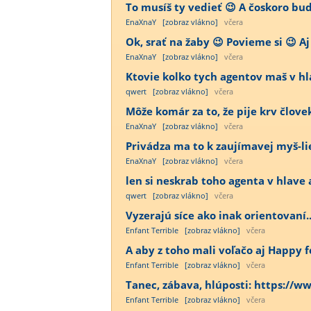
To musíš ty vedieť 😉 A čoskoro bu
EnaXnaY
[zobraz vlákno]
včera
Ok, srať na žaby 😉 Povieme si 😉 Aj
EnaXnaY
[zobraz vlákno]
včera
Ktovie kolko tych agentov maš v h
qwert
[zobraz vlákno]
včera
Môže komár za to, že pije krv člov
EnaXnaY
[zobraz vlákno]
včera
Privádza ma to k zaujímavej myš-lie
EnaXnaY
[zobraz vlákno]
včera
len si neskrab toho agenta v hlave a
qwert
[zobraz vlákno]
včera
Vyzerajú síce ako inak orientovaní...
Enfant Terrible
[zobraz vlákno]
včera
A aby z toho mali voľačo aj Happy fe
Enfant Terrible
[zobraz vlákno]
včera
Tanec, zábava, hlúposti: https:/
Enfant Terrible
[zobraz vlákno]
včera