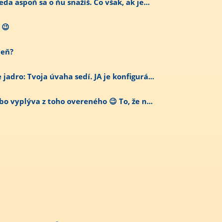
da aspoň sa o ňu snažíš. Čo však, ak je...
 😉
deň?
adro: Tvoja úvaha sedí. JA je konfigurá...
bo vyplýva z toho overeného 😉 To, že n...