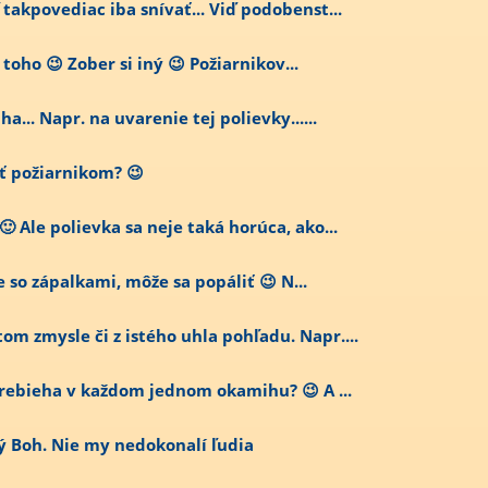
 takpovediac iba snívať... Viď podobenst...
toho 😉 Zober si iný 😉 Požiarnikov...
a... Napr. na uvarenie tej polievky......
ať požiarnikom? 😉
 Ale polievka sa neje taká horúca, ako...
je so zápalkami, môže sa popáliť 😉 N...
om zmysle či z istého uhla pohľadu. Napr....
 prebieha v každom jednom okamihu? 😉 A ...
ý Boh. Nie my nedokonalí ľudia