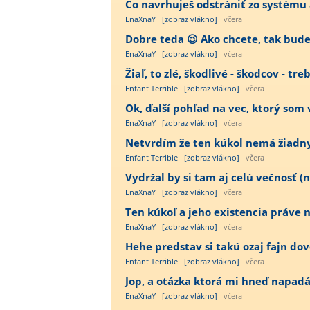
Čo navrhuješ odstrániť zo systému a
EnaXnaY
[zobraz vlákno]
včera
Dobre teda 😉 Ako chcete, tak bude 
EnaXnaY
[zobraz vlákno]
včera
Žiaľ, to zlé, škodlivé - škodcov - tre
Enfant Terrible
[zobraz vlákno]
včera
Ok, ďalší pohľad na vec, ktorý som 
EnaXnaY
[zobraz vlákno]
včera
Netvrdím že ten kúkol nemá žiadny vý
Enfant Terrible
[zobraz vlákno]
včera
Vydržal by si tam aj celú večnosť (n
EnaXnaY
[zobraz vlákno]
včera
Ten kúkoľ a jeho existencia práve n
EnaXnaY
[zobraz vlákno]
včera
Hehe predstav si takú ozaj fajn dov
Enfant Terrible
[zobraz vlákno]
včera
Jop, a otázka ktorá mi hneď napadá p
EnaXnaY
[zobraz vlákno]
včera