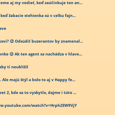
deme aj my vedieť, keď zaúčinkuje ten an...
 keď žabacie stehienka sú v celku fajn...
lave
ekovi? 😉 Odsúdiť buzerantov by znamenal...
nke 😉 Ak ten agent sa nachádza v hlave...
by ti neublížil
 Ale majú štýl a bolo to aj v Happy fe...
et 2, kde sa to vyskytlo, dajme i túto ...
/www.youtube.com/watch?v=Hrph2EW9VjY