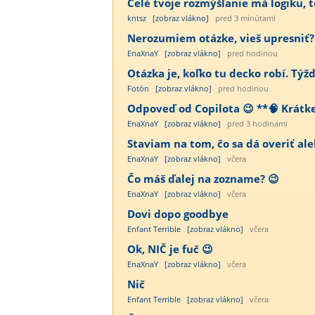
Celé tvoje rozmýšľanie má logiku, te
kntsz
[zobraz vlákno]
pred 3 minútami
Nerozumiem otázke, vieš upresniť?
EnaXnaY
[zobraz vlákno]
pred hodinou
Otázka je, koľko tu decko robí. Týž
Fotón
[zobraz vlákno]
pred hodinou
Odpoveď od Copilota 😉 **🧠 Krátke j
EnaXnaY
[zobraz vlákno]
pred 3 hodinami
Staviam na tom, čo sa dá overiť ale
EnaXnaY
[zobraz vlákno]
včera
Čo máš ďalej na zozname? 😉
EnaXnaY
[zobraz vlákno]
včera
Dovi dopo goodbye
Enfant Terrible
[zobraz vlákno]
včera
Ok, NIČ je fuč 😉
EnaXnaY
[zobraz vlákno]
včera
Nič
Enfant Terrible
[zobraz vlákno]
včera