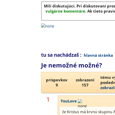
Milí diskutujúci. Pri diskutovaní pro
vulgárne komentáre.
Ak tieto pravi
tu sa nachádzaš :
hlavná stránka
Je nemožné možné?
tému vy
príspevkov
zobrazení
posledn
9
157
zobrazi
1
YouLove
že Kristus má krvnú skupinu 