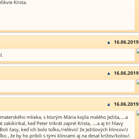
likvie Krista.
▲
16.06.2019
l.
▲
16.06.2019
▲
16.06.2019
via materského mlieka, s ktorým Mária kojila malého Ježiša,....a
t zakikiríkal, keď Peter trikrát zaprel Krista, ....a aj tri hlavy
Boli časy, keď ich bolo toľko,/relikvií/ že Ježišových klincov/z
o , že by ho pribili s tými klincami aj na desať krížov/kolov/.