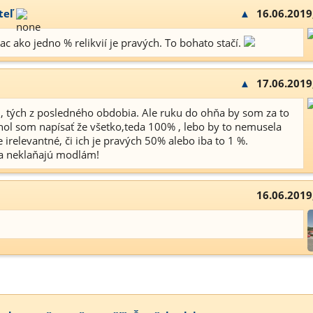
teľ
▲
16.06.2019
iac ako jedno % relikvií je pravých. To bohato stačí.
▲
17.06.2019
am, tých z posledného obdobia. Ale ruku do ohňa by som za to
ol som napísať že všetko,teda 100% , lebo by to nemusela
e irelevantné, či ich je pravých 50% alebo iba to 1 %.
sa neklaňajú modlám!
16.06.2019