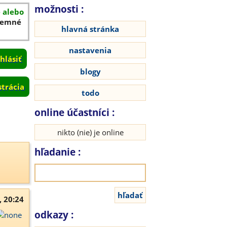
možnosti :
é alebo
íjemné
hlavná stránka
nastavenia
blogy
strácia
todo
online účastníci :
nikto (nie) je online
hľadanie :
, 20:24
odkazy :