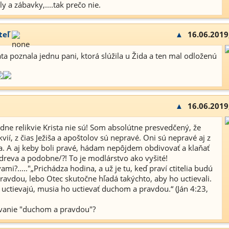
y a zábavky,....tak prečo nie.
teľ
▲
16.06.2019
 poznala jednu pani, ktorá slúžila u Žida a ten mal odloženú
!
▲
16.06.2019
iadne relikvie Krista nie sú! Som absolútne presvedčený, že
ií, z čias Ježiša a apoštolov sú nepravé. Oni sú nepravé aj z
 A aj keby boli pravé, hádam nepôjdem obdivovať a klaňať
reva a podobne/?! To je modlárstvo ako vyšité!
ami?....."„Prichádza hodina, a už je tu, keď praví ctitelia budú
avdou, lebo Otec skutočne hľadá takýchto, aby ho uctievali.
ho uctievajú, musia ho uctievať duchom a pravdou.“ (Ján 4:23,
tievanie "duchom a pravdou"?