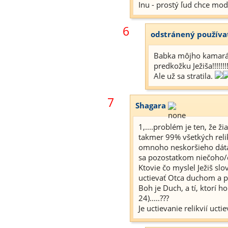
Inu - prostý ľud chce modl
6
odstránený používa
Babka môjho kamaráta
predkožku Ježiša!!!!!!!
Ale už sa stratila.
7
Shagara
1,....problém je ten, že ž
takmer 99% všetkých relikv
omnoho neskoršieho dáta.
sa pozostatkom niečoho/d
Ktovie čo myslel Ježiš slov
uctievať Otca duchom a pr
Boh je Duch, a tí, ktorí 
24).....???
Je uctievanie relikvií uc