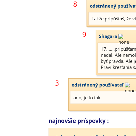
8
odstránený používa
Takže pripúšťaš, že v
9
Shagara
17,......pripúšť
nedal. Ale nemoh
byť pravda. Ale j
Praví kresťania 
3
odstránený používateľ
ano, je to tak
najnovšie príspevky :