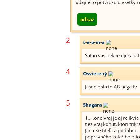
údajne to potvrdzujú všetky re
odkaz
2
t-e-ó-m-a
Satan vás pekne ojekabáti
4
Osvietený
Jasne bola to AB negatív
5
Shagara
1,....ono vraj je aj relik
tiež vraj kohút, ktorí trikrá
Jána Krstiteľa a podobne. 
popravného kola/ bolo toľk