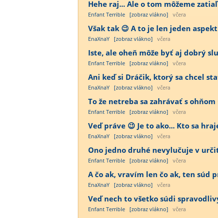
Hehe raj... Ale o tom môžeme zatiaľ
Enfant Terrible
[zobraz vlákno]
včera
Však tak 😉 A to je len jeden aspekt 
EnaXnaY
[zobraz vlákno]
včera
Iste, ale oheň môže byť aj dobrý sluh
Enfant Terrible
[zobraz vlákno]
včera
Ani keď si Dráčik, ktorý sa chcel st
EnaXnaY
[zobraz vlákno]
včera
To že netreba sa zahrávať s ohňom 
Enfant Terrible
[zobraz vlákno]
včera
Veď práve 😉 Je to ako... Kto sa hra
EnaXnaY
[zobraz vlákno]
včera
Ono jedno druhé nevylučuje v určit
Enfant Terrible
[zobraz vlákno]
včera
A čo ak, vravím len čo ak, ten súd
EnaXnaY
[zobraz vlákno]
včera
Veď nech to všetko súdi spravodliv
Enfant Terrible
[zobraz vlákno]
včera