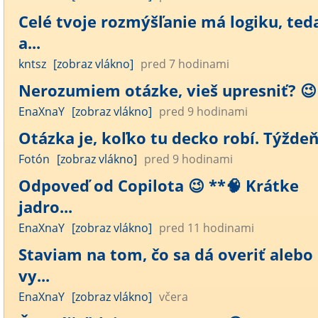
Celé tvoje rozmýšľanie má logiku, ted
a...
kntsz
[zobraz vlákno]
pred 7 hodinami
Nerozumiem otázke, vieš upresniť? 😉
EnaXnaY
[zobraz vlákno]
pred 9 hodinami
Otázka je, koľko tu decko robí. Týžde
Fotón
[zobraz vlákno]
pred 9 hodinami
Odpoveď od Copilota 😉 **🧠 Krátke
jadro...
EnaXnaY
[zobraz vlákno]
pred 11 hodinami
Staviam na tom, čo sa dá overiť alebo
vy...
EnaXnaY
[zobraz vlákno]
včera