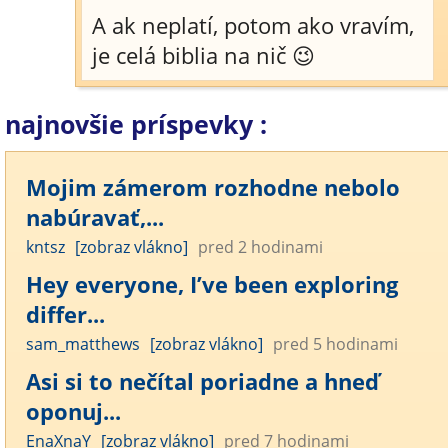
A ak neplatí, potom ako vravím,
je celá biblia na nič 😉
najnovšie príspevky :
Mojim zámerom rozhodne nebolo
nabúravať,...
kntsz
[zobraz vlákno]
pred 2 hodinami
Hey everyone, I’ve been exploring
differ...
sam_matthews
[zobraz vlákno]
pred 5 hodinami
Asi si to nečítal poriadne a hneď
oponuj...
EnaXnaY
[zobraz vlákno]
pred 7 hodinami