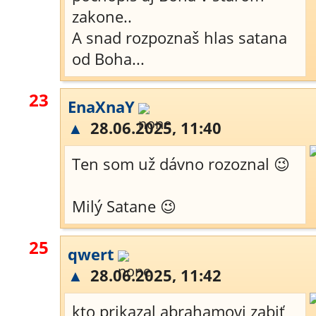
zakone..
A snad rozpoznaš hlas satana
od Boha...
23
EnaXnaY
▲
28.06.2025, 11:40
Ten som už dávno rozoznal 😉
Milý Satane 😉
25
qwert
▲
28.06.2025, 11:42
kto prikazal abrahamovi zabiť