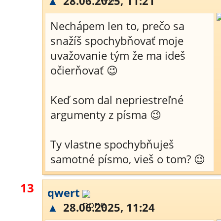
▲
28.06.2025, 11:21
Nechápem len to, prečo sa
snažíš spochybňovať moje
uvažovanie tým že ma ideš
očierňovať 😉
Keď som dal nepriestreľné
argumenty z písma 😉
Ty vlastne spochybňuješ
samotné písmo, vieš o tom? 😉
13
qwert
▲
28.06.2025, 11:24