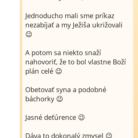
Jednoducho mali sme príkaz
nezabíjať a my Ježiša ukrižovali
😉
A potom sa niekto snaží
nahovoriť, že to bol vlastne Boží
plán celé 😉
Obetovať syna a podobné
báchorky 😉
Jasné deťúrence 😉
Dáva to dokonalý zmysel 😉