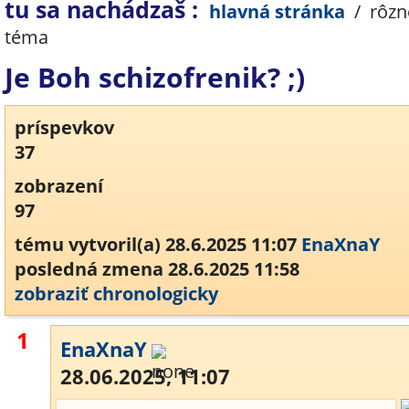
tu sa nachádzaš :
hlavná stránka
/
rôzn
téma
Je Boh schizofrenik? ;)
príspevkov
37
zobrazení
97
tému vytvoril(a) 28.6.2025 11:07
EnaXnaY
posledná zmena 28.6.2025 11:58
zobraziť chronologicky
1
EnaXnaY
28.06.2025, 11:07