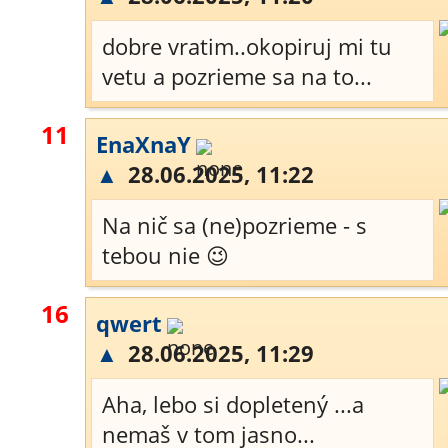
dobre vratim..okopiruj mi tu
vetu a pozrieme sa na to...
11
EnaXnaY
▲
28.06.2025, 11:22
Na nič sa (ne)pozrieme - s
tebou nie 😉
16
qwert
▲
28.06.2025, 11:29
Aha, lebo si dopletený ...a
nemaš v tom jasno...