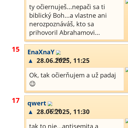
ty očiernuješ...nepači sa ti
biblický Boh...a vlastne ani
nerozpoznáváš, kto sa
prihovoril Abrahamovi...
15
EnaXnaY
▲
28.06.2025, 11:25
Ok, tak očierňujem a už padaj
😉
17
qwert
▲
28.06.2025, 11:30
tak to nie...antisemita a