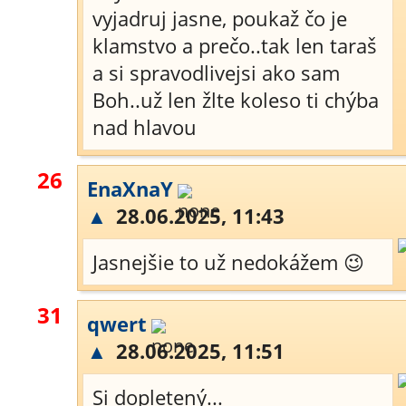
vyjadruj jasne, poukaž čo je
klamstvo a prečo..tak len taraš
a si spravodlivejsi ako sam
Boh..už len žlte koleso ti chýba
nad hlavou
26
EnaXnaY
▲
28.06.2025, 11:43
Jasnejšie to už nedokážem 😉
31
qwert
▲
28.06.2025, 11:51
Si dopletený...