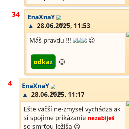
34
EnaXnaY
▲
28.06.2025, 11:53
Máš pravdu !!!
😉
odkaz
😉
4
EnaXnaY
▲
28.06.2025, 11:17
Ešte väčší ne-zmysel vychádza ak
si spojíme prikázanie
nezabiješ
so smrťou Ježiša 😉