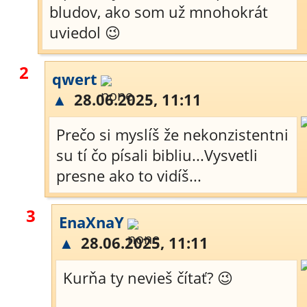
bludov, ako som už mnohokrát
uviedol 😉
2
qwert
▲
28.06.2025, 11:11
Prečo si myslíš že nekonzistentni
su tí čo písali bibliu...Vysvetli
presne ako to vidíš...
3
EnaXnaY
▲
28.06.2025, 11:11
Kurňa ty nevieš čítať? 😉