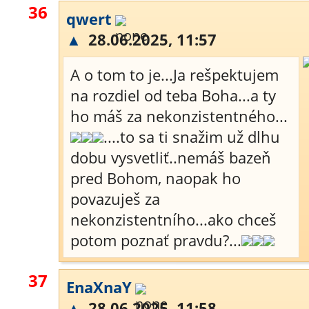
36
qwert
▲
28.06.2025, 11:57
A o tom to je...Ja rešpektujem
na rozdiel od teba Boha...a ty
ho máš za nekonzistentného...
....to sa ti snažim už dlhu
dobu vysvetliť..nemáš bazeň
pred Bohom, naopak ho
povazuješ za
nekonzistentního...ako chceš
potom poznať pravdu?...
37
EnaXnaY
▲
28.06.2025, 11:58