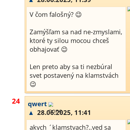
V čom falošný? 😉
Zamýšľam sa nad ne-zmyslami,
ktoré ty silou mocou chceš
obhajovať 😉
Len preto aby sa ti nezbúral
svet postavený na klamstvách
😉
24
qwert
▲
28.06.2025, 11:41
akych ´klamstvach?..ved sa