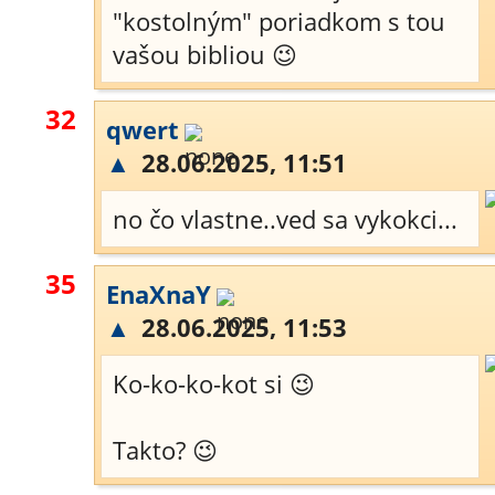
"kostolným" poriadkom s tou
vašou bibliou 😉
32
qwert
▲
28.06.2025, 11:51
no čo vlastne..ved sa vykokci...
35
EnaXnaY
▲
28.06.2025, 11:53
Ko-ko-ko-kot si 😉
Takto? 😉