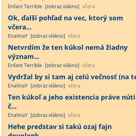
Enfant Terrible
[zobraz vlákno]
včera
Ok, ďalší pohľad na vec, ktorý som
včera...
EnaXnaY
[zobraz vlákno]
včera
Netvrdím že ten kúkol nemá žiadny
význam...
Enfant Terrible
[zobraz vlákno]
včera
Vydržal by si tam aj celú večnosť (na te
EnaXnaY
[zobraz vlákno]
včera
Ten kúkoľ a jeho existencia práve núti
č...
EnaXnaY
[zobraz vlákno]
včera
Hehe predstav si takú ozaj fajn
dovolenk...