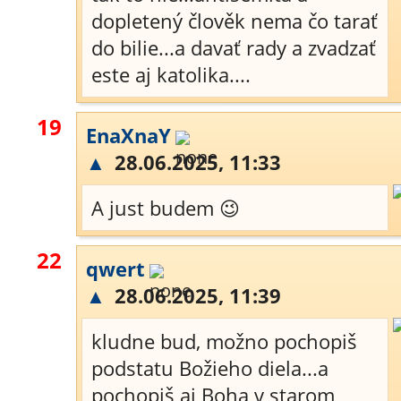
dopletený člověk nema čo tarať
do bilie...a davať rady a zvadzať
este aj katolika....
19
EnaXnaY
▲
28.06.2025, 11:33
A just budem 😉
22
qwert
▲
28.06.2025, 11:39
kludne bud, možno pochopiš
podstatu Božieho diela...a
pochopiš aj Boha v starom