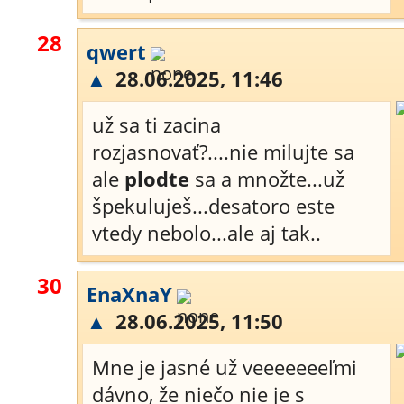
28
qwert
▲
28.06.2025, 11:46
už sa ti zacina
rozjasnovať?....nie milujte sa
ale
plodte
sa a množte...už
špekuluješ...desatoro este
vtedy nebolo...ale aj tak..
30
EnaXnaY
▲
28.06.2025, 11:50
Mne je jasné už veeeeeeeľmi
dávno, že niečo nie je s