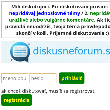
Milí diskutujúci. Pri diskutovaní prosím: 
nepridávaj jednoslovné témy
/ 2.
nepridá
uražlivé alebo vulgárne komentáre.
Ak ti
pravidlá nedodržíš, tvoja téma pravdepod
skončí v koši. Príjemné diskutovanie :)
ak chceš diskutovať, musíš sa registrovať.
registrácia