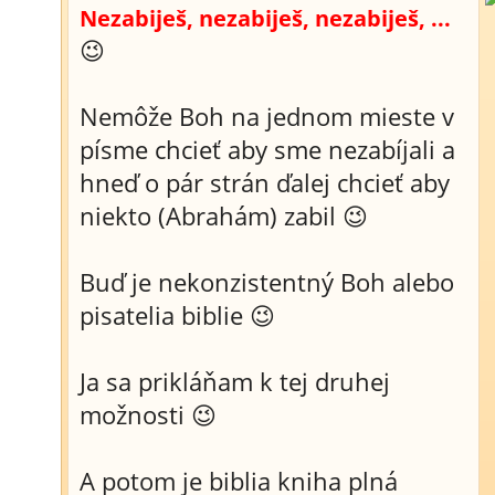
Nezabiješ, nezabiješ, nezabiješ, ...
😉
Nemôže Boh na jednom mieste v
písme chcieť aby sme nezabíjali a
hneď o pár strán ďalej chcieť aby
niekto (Abrahám) zabil 😉
Buď je nekonzistentný Boh alebo
pisatelia biblie 😉
Ja sa prikláňam k tej druhej
možnosti 😉
A potom je biblia kniha plná