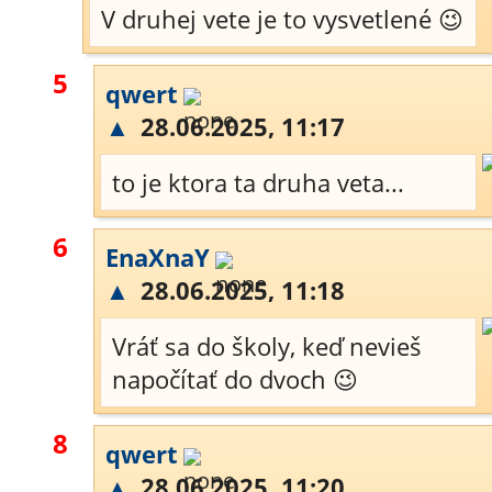
V druhej vete je to vysvetlené 😉
5
qwert
▲
28.06.2025, 11:17
to je ktora ta druha veta...
6
EnaXnaY
▲
28.06.2025, 11:18
Vráť sa do školy, keď nevieš
napočítať do dvoch 😉
8
qwert
▲
28.06.2025, 11:20