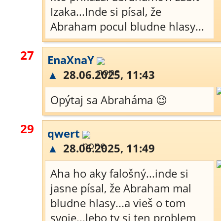
Izaka...Inde si písal, že
Abraham pocul bludne hlasy...
27
EnaXnaY
▲
28.06.2025, 11:43
Opýtaj sa Abraháma 😉
29
qwert
▲
28.06.2025, 11:49
Aha ho aky falošný...inde si
jasne písal, že Abraham mal
bludne hlasy...a vieš o tom
svoje...lebo ty si ten problem