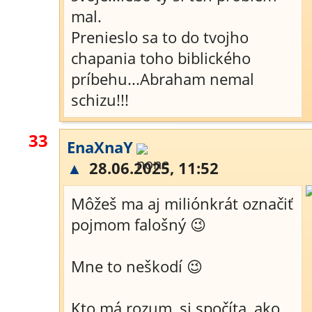
mal.
Prenieslo sa to do tvojho
chapania toho biblického
príbehu...Abraham nemal
schizu!!!
33
EnaXnaY
▲
28.06.2025, 11:52
Môžeš ma aj miliónkrát označiť
pojmom falošný 😉
Mne to neškodí 😉
Kto má rozum, si spočíta, ako