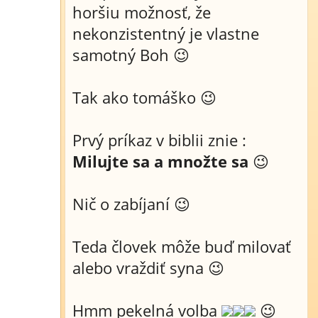
horšiu možnosť, že
nekonzistentný je vlastne
samotný Boh 😉
Tak ako tomáško 😉
Prvý príkaz v biblii znie :
Milujte sa a množte sa
😉
Nič o zabíjaní 😉
Teda človek môže buď milovať
alebo vraždiť syna 😉
Hmm pekelná volba
😉