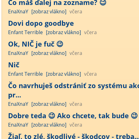
Čo máš ďalej na zozname? 😉
EnaXnaY
[zobraz vlákno]
včera
Dovi dopo goodbye
Enfant Terrible
[zobraz vlákno]
včera
Ok, NIČ je fuč 😉
EnaXnaY
[zobraz vlákno]
včera
Nič
Enfant Terrible
[zobraz vlákno]
včera
Čo navrhuješ odstrániť zo systému ak
pr...
EnaXnaY
[zobraz vlákno]
včera
Dobre teda 😉 Ako chcete, tak bude 😉 .
EnaXnaY
[zobraz vlákno]
včera
Žiaľ, to zlé, škodlivé - škodcov - treba..