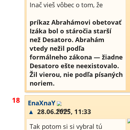
Inač vieš vôbec o tom, že
príkaz Abrahámovi obetovať
Izáka bol o stáročia starší
než Desatoro. Abrahám
vtedy nežil podľa
formálneho zákona — žiadne
Desatoro ešte neexistovalo.
Žil vierou, nie podľa písaných
noriem.
18
EnaXnaY
▲
28.06.2025, 11:33
Tak potom si si vybral tú