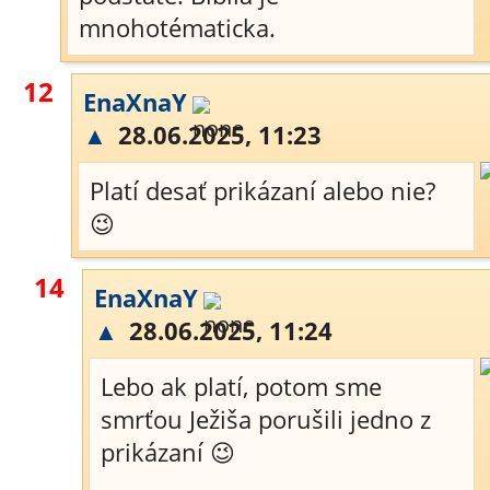
mnohotématicka.
12
EnaXnaY
▲
28.06.2025, 11:23
Platí desať prikázaní alebo nie?
😉
14
EnaXnaY
▲
28.06.2025, 11:24
Lebo ak platí, potom sme
smrťou Ježiša porušili jedno z
prikázaní 😉