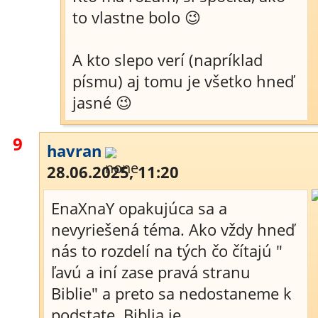
to vlastne bolo 😉
A kto slepo verí (napríklad
písmu) aj tomu je všetko hneď
jasné 😉
9
havran
28.06.2025, 11:20
EnaXnaY opakujúca sa a
nevyriešená téma. Ako vždy hneď
nás to rozdelí na tých čo čítajú "
ľavú a iní zase pravá stranu
Biblie" a preto sa nedostaneme k
podstate. Biblia je