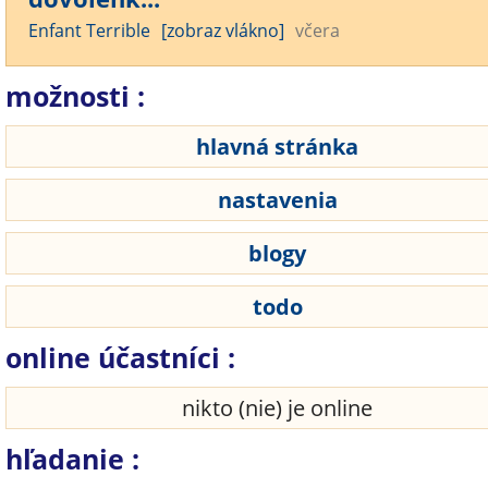
Enfant Terrible
[zobraz vlákno]
včera
možnosti :
hlavná stránka
nastavenia
blogy
todo
online účastníci :
nikto (nie) je online
hľadanie :