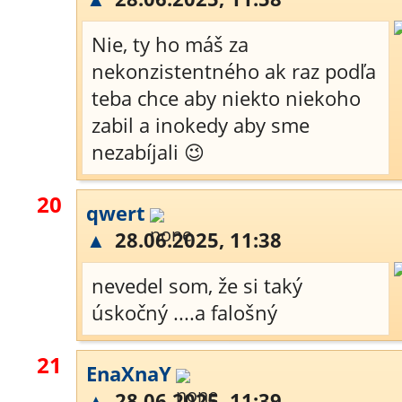
Nie, ty ho máš za
nekonzistentného ak raz podľa
teba chce aby niekto niekoho
zabil a inokedy aby sme
nezabíjali 😉
20
qwert
▲
28.06.2025, 11:38
nevedel som, že si taký
úskočný ....a falošný
21
EnaXnaY
▲
28.06.2025, 11:39