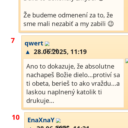
Že budeme odmenení za to, že
sme mali nezabiť a my zabili 😉
7
qwert
▲
28.06.2025, 11:19
Ano to dokazuje, že absolutne
nachapeš Božie dielo...protiví sa
ti obeta, berieš to ako vraždu...a
laskou naplnený katolik ti
drukuje...
10
EnaXnaY