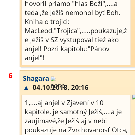
hovoril priamo "hlas Boží",....a
teda ,že Ježiš nemohol byť Boh.
Kniha o trojici:
MacLeod:"Trojica",.....poukazuje,ž
e Ježiš v SZ vystupoval tiež ako
anjel! Pozri kapitolu:"Pánov
anjel"!
6
Shagara
▲
04.10.2018, 20:16
1,....aj anjel v Zjavení v 10
kapitole, je samotný Ježiš,....a je
zaujímavé,že Ježiš aj v nebi
poukazuje na Zvrchovanosť Otca,