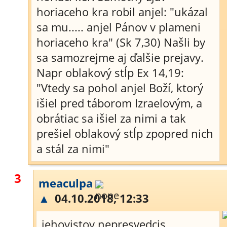
horiaceho kra robil anjel: "ukázal
sa mu..... anjel Pánov v plameni
horiaceho kra" (Sk 7,30) Našli by
sa samozrejme aj ďalšie prejavy.
Napr oblakový stĺp Ex 14,19:
"Vtedy sa pohol anjel Boží, ktorý
išiel pred táborom Izraelovým, a
obrátiac sa išiel za nimi a tak
prešiel oblakový stĺp zpopred nich
a stál za nimi"
3
meaculpa
▲
04.10.2018, 12:33
jehovistov nepresvedcis