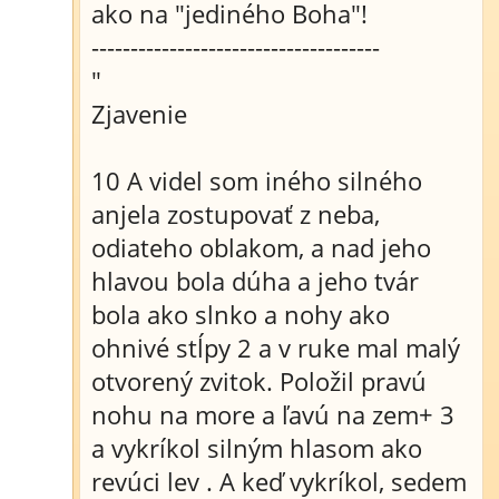
ako na "jediného Boha"!
-------------------------------------
"
Zjavenie
10 A videl som iného silného
anjela zostupovať z neba,
odiateho oblakom, a nad jeho
hlavou bola dúha a jeho tvár
bola ako slnko a nohy ako
ohnivé stĺpy 2 a v ruke mal malý
otvorený zvitok. Položil pravú
nohu na more a ľavú na zem+ 3
a vykríkol silným hlasom ako
revúci lev . A keď vykríkol, sedem