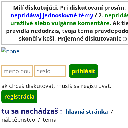
Milí diskutujúci. Pri diskutovaní prosím: 
nepridávaj jednoslovné témy
/ 2.
nepridá
uražlivé alebo vulgárne komentáre.
Ak ti
pravidlá nedodržíš, tvoja téma pravdepod
skončí v koši. Príjemné diskutovanie :)
ak chceš diskutovať, musíš sa registrovať.
registrácia
tu sa nachádzaš :
hlavná stránka
/
náboženstvo
/
téma