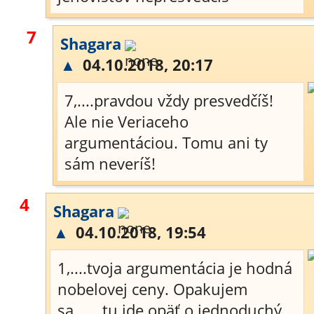
7
Shagara
▲
04.10.2018, 20:17
7,....pravdou vždy presvedčíš!
Ale nie Veriaceho
argumentáciou. Tomu ani ty
sám neveríš!
4
Shagara
▲
04.10.2018, 19:54
1,....tvoja argumentácia je hodná
nobelovej ceny. Opakujem
sa,......tu ide opäť o jednoduchý