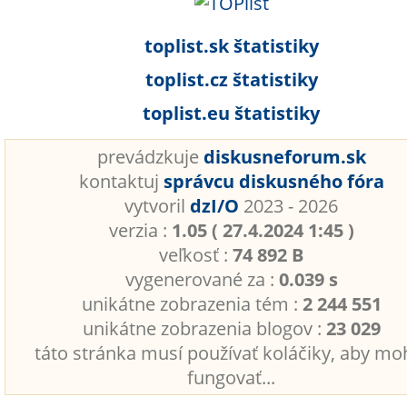
toplist.sk štatistiky
toplist.cz štatistiky
toplist.eu štatistiky
prevádzkuje
diskusneforum.sk
kontaktuj
správcu diskusného fóra
vytvoril
dzI/O
2023 - 2026
verzia :
1.05 ( 27.4.2024 1:45 )
veľkosť :
74 892 B
vygenerované za :
0.039 s
unikátne zobrazenia tém :
2 244 551
unikátne zobrazenia blogov :
23 029
táto stránka musí používať koláčiky, aby mo
fungovať...