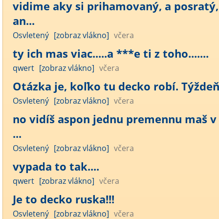
vidime aky si prihamovaný, a posratý,
an...
Osvletený
[zobraz vlákno]
včera
ty ich mas viac.....a ***e ti z toho.......
qwert
[zobraz vlákno]
včera
Otázka je, koľko tu decko robí. Týžde
Osvletený
[zobraz vlákno]
včera
no vidíš aspon jednu premennu maš v 
...
Osvletený
[zobraz vlákno]
včera
vypada to tak....
qwert
[zobraz vlákno]
včera
Je to decko ruska!!!
Osvletený
[zobraz vlákno]
včera