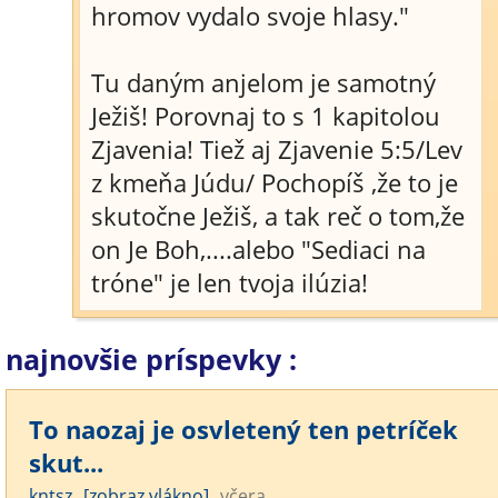
hromov vydalo svoje hlasy."
Tu daným anjelom je samotný
Ježiš! Porovnaj to s 1 kapitolou
Zjavenia! Tiež aj Zjavenie 5:5/Lev
z kmeňa Júdu/ Pochopíš ,že to je
skutočne Ježiš, a tak reč o tom,že
on Je Boh,....alebo "Sediaci na
tróne" je len tvoja ilúzia!
najnovšie príspevky :
To naozaj je osvletený ten petríček
skut...
kntsz
[zobraz vlákno]
včera