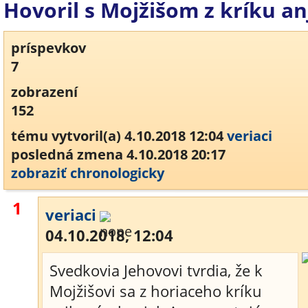
Hovoril s Mojžišom z kríku an
príspevkov
7
zobrazení
152
tému vytvoril(a) 4.10.2018 12:04
veriaci
posledná zmena 4.10.2018 20:17
zobraziť chronologicky
1
veriaci
04.10.2018, 12:04
Svedkovia Jehovovi tvrdia, že k
Mojžišovi sa z horiaceho kríku