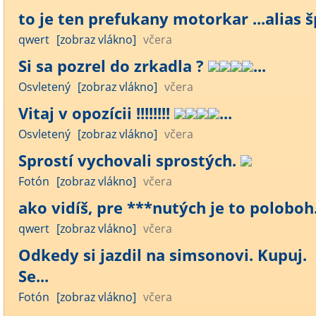
to je ten prefukany motorkar ...alias šp
qwert
[zobraz vlákno]
včera
Si sa pozrel do zrkadla ?
...
Osvletený
[zobraz vlákno]
včera
Vitaj v opozícii !!!!!!!!
...
Osvletený
[zobraz vlákno]
včera
Sprostí vychovali sprostých.
Fotón
[zobraz vlákno]
včera
ako vidíš, pre ***nutých je to poloboh..
qwert
[zobraz vlákno]
včera
Odkedy si jazdil na simsonovi. Kupuj.
Se...
Fotón
[zobraz vlákno]
včera