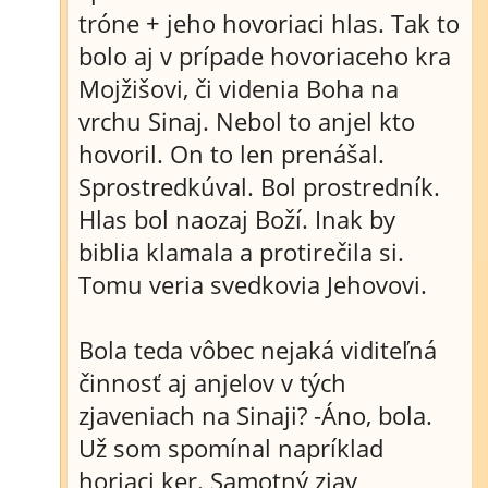
tróne + jeho hovoriaci hlas. Tak to
bolo aj v prípade hovoriaceho kra
Mojžišovi, či videnia Boha na
vrchu Sinaj. Nebol to anjel kto
hovoril. On to len prenášal.
Sprostredkúval. Bol prostredník.
Hlas bol naozaj Boží. Inak by
biblia klamala a protirečila si.
Tomu veria svedkovia Jehovovi.
Bola teda vôbec nejaká viditeľná
činnosť aj anjelov v tých
zjaveniach na Sinaji? -Áno, bola.
Už som spomínal napríklad
horiaci ker. Samotný zjav