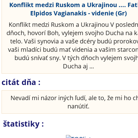
Konflikt medzi Ruskom a Ukrajinou .... Fa
Elpidos Vagianakis - videnie (Gr)
Konflikt medzi Ruskom a Ukrajinou V posled
dňoch, hovorí Boh, vylejem svojho Ducha na 
telo. Vaši synovia a vaše dcéry budú proroko
vaši mladíci budú mať videnia a vašim starco
budú snívať sny. V tých dňoch vylejem svoj
Ducha aj ...
citát dňa :
Nevadí mi názor iných ľudí, ale to, že mi ho 
nanútiť.
štatistiky :