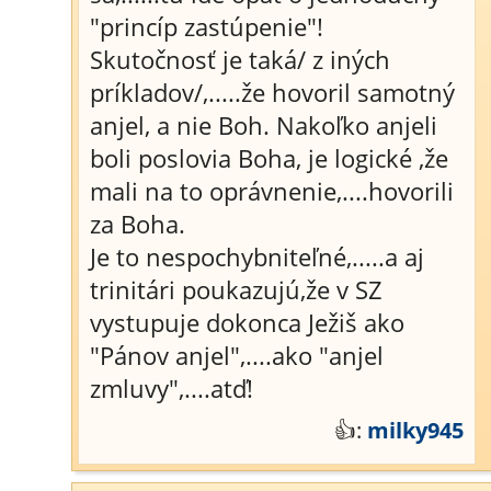
"princíp zastúpenie"!
Skutočnosť je taká/ z iných
príkladov/,.....že hovoril samotný
anjel, a nie Boh. Nakoľko anjeli
boli poslovia Boha, je logické ,že
mali na to oprávnenie,....hovorili
za Boha.
Je to nespochybniteľné,.....a aj
trinitári poukazujú,že v SZ
vystupuje dokonca Ježiš ako
"Pánov anjel",....ako "anjel
zmluvy",....atď!
👍:
milky945