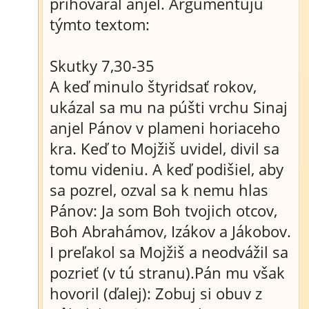
prihováral anjel. Argumentujú
týmto textom:
Skutky 7,30-35
A keď minulo štyridsať rokov,
ukázal sa mu na púšti vrchu Sinaj
anjel Pánov v plameni horiaceho
kra. Keď to Mojžiš uvidel, divil sa
tomu videniu. A keď podišiel, aby
sa pozrel, ozval sa k nemu hlas
Pánov: Ja som Boh tvojich otcov,
Boh Abrahámov, Izákov a Jákobov.
I preľakol sa Mojžiš a neodvážil sa
pozrieť (v tú stranu).Pán mu však
hovoril (ďalej): Zobuj si obuv z