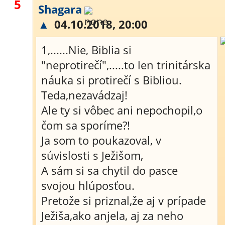
5
Shagara
▲
04.10.2018, 20:00
1,......Nie, Biblia si
"neprotirečí",.....to len trinitárska
náuka si protirečí s Bibliou.
Teda,nezavádzaj!
Ale ty si vôbec ani nepochopil,o
čom sa sporíme?!
Ja som to poukazoval, v
súvislosti s Ježišom,
A sám si sa chytil do pasce
svojou hlúposťou.
Pretože si priznal,že aj v prípade
Ježiša,ako anjela, aj za neho