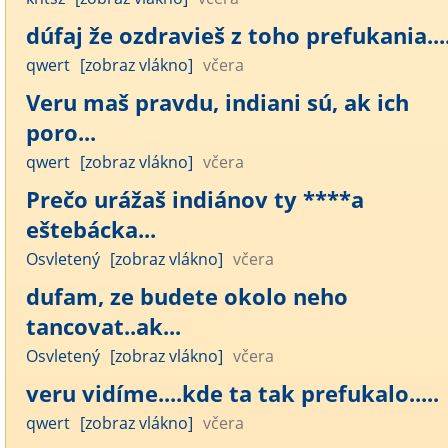
dúfaj že ozdravieš z toho prefukania....
qwert
[zobraz vlákno]
včera
Veru maš pravdu, indiani sú, ak ich
poro...
qwert
[zobraz vlákno]
včera
Prečo urážaš indiánov ty ****a
eštebácka...
Osvletený
[zobraz vlákno]
včera
dufam, ze budete okolo neho
tancovat..ak...
Osvletený
[zobraz vlákno]
včera
veru vidíme....kde ta tak prefukalo.....
qwert
[zobraz vlákno]
včera