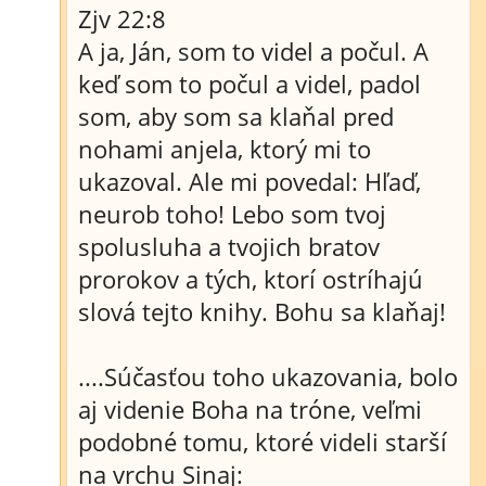
Zjv 22:8
A ja, Ján, som to videl a počul. A
keď som to počul a videl, padol
som, aby som sa klaňal pred
nohami anjela, ktorý mi to
ukazoval. Ale mi povedal: Hľaď,
neurob toho! Lebo som tvoj
spolusluha a tvojich bratov
prorokov a tých, ktorí ostríhajú
slová tejto knihy. Bohu sa klaňaj!
....Súčasťou toho ukazovania, bolo
aj videnie Boha na tróne, veľmi
podobné tomu, ktoré videli starší
na vrchu Sinaj: