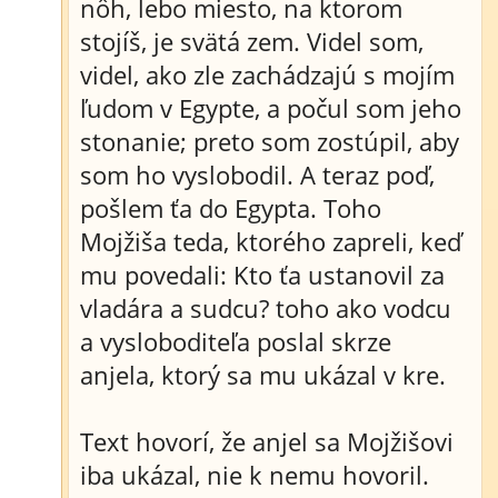
nôh, lebo miesto, na ktorom
stojíš, je svätá zem. Videl som,
videl, ako zle zachádzajú s mojím
ľudom v Egypte, a počul som jeho
stonanie; preto som zostúpil, aby
som ho vyslobodil. A teraz poď,
pošlem ťa do Egypta. Toho
Mojžiša teda, ktorého zapreli, keď
mu povedali: Kto ťa ustanovil za
vladára a sudcu? toho ako vodcu
a vysloboditeľa poslal skrze
anjela, ktorý sa mu ukázal v kre.
Text hovorí, že anjel sa Mojžišovi
iba ukázal, nie k nemu hovoril.