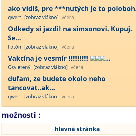
ako vidíš, pre ***nutých je to poloboh..
qwert
[zobraz vlákno]
včera
Odkedy si jazdil na simsonovi. Kupuj.
Se...
Fotón
[zobraz vlákno]
včera
Vakcína je vesmír !!!!!!!!!!!
...
Osvletený
[zobraz vlákno]
včera
dufam, ze budete okolo neho
tancovat..ak...
qwert
[zobraz vlákno]
včera
možnosti :
hlavná stránka