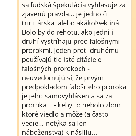
sa ľudská špekulácia vyhlasuje za
zjavenú pravda... je jedno či
trinitárska, alebo akákoľvek iná...
Bolo by do rehotu, ako jedni i
druhí vystríhajú pred falošnými
prorokmi, jeden proti druhému
používajú tie isté citácie o
falošných prorokoch -
neuvedomujú si, že prvým
predpokladom falošného proroka
je jeho samovyhlásenia sa za
proroka... - keby to nebolo zlom,
ktoré viedlo a môže (a často i
vedie... netýka sa len
náboženstva) k násiliu...