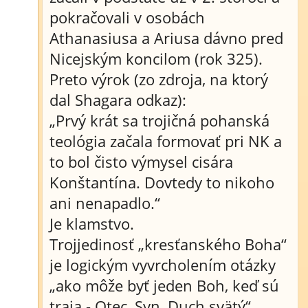
pokračovali v osobách
Athanasiusa a Ariusa dávno pred
Nicejským koncilom (rok 325).
Preto výrok (zo zdroja, na ktorý
dal Shagara odkaz):
„Prvý krát sa trojičná pohanská
teológia začala formovať pri NK a
to bol čisto výmysel cisára
Konštantína. Dovtedy to nikoho
ani nenapadlo.“
Je klamstvo.
Trojjedinosť „kresťanského Boha“
je logickým vyvrcholením otázky
„ako môže byť jeden Boh, keď sú
traja - Otec, Syn, Duch svätý“...