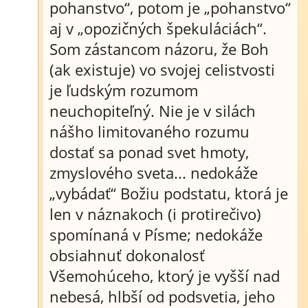
pohanstvo“, potom je „pohanstvo“
aj v „opozičných špekuláciách“.
Som zástancom názoru, že Boh
(ak existuje) vo svojej celistvosti
je ľudským rozumom
neuchopiteľný. Nie je v silách
nášho limitovaného rozumu
dostať sa ponad svet hmoty,
zmyslového sveta... nedokáže
„vybádať“ Božiu podstatu, ktorá je
len v náznakoch (i protirečivo)
spomínaná v Písme; nedokáže
obsiahnuť dokonalosť
Všemohúceho, ktorý je vyšší nad
nebesá, hlbší od podsvetia, jeho