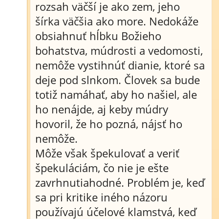
rozsah väčší je ako zem, jeho
šírka väčšia ako more. Nedokáže
obsiahnuť hĺbku Božieho
bohatstva, múdrosti a vedomosti,
nemôže vystihnúť dianie, ktoré sa
deje pod slnkom. Človek sa bude
totiž namáhať, aby ho našiel, ale
ho nenájde, aj keby múdry
hovoril, že ho pozná, nájsť ho
nemôže.
Môže však špekulovať a veriť
špekuláciám, čo nie je ešte
zavrhnutiahodné. Problém je, keď
sa pri kritike iného názoru
používajú účelové klamstvá, keď