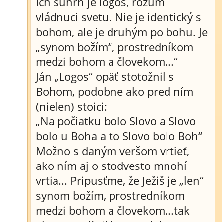
Ich súhrn je logos, rozum
vládnuci svetu. Nie je identický s
bohom, ale je druhým po bohu. Je
„synom božím“, prostredníkom
medzi bohom a človekom...“
Ján „Logos“ opäť stotožnil s
Bohom, podobne ako pred ním
(nielen) stoici:
„Na počiatku bolo Slovo a Slovo
bolo u Boha a to Slovo bolo Boh“
Možno s daným veršom vrtieť,
ako ním aj o stodvesto mnohí
vrtia... Pripusťme, že Ježiš je „len“
synom božím, prostredníkom
medzi bohom a človekom...tak