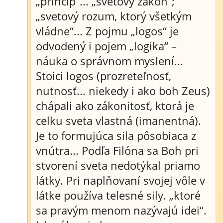
„princíp“... „svetový zákon“;
„svetový rozum, ktorý všetkým
vládne“... Z pojmu „logos“ je
odvodený i pojem „logika“ –
náuka o správnom myslení...
Stoici logos (prozreteľnosť,
nutnosť... niekedy i ako boh Zeus)
chápali ako zákonitosť, ktorá je
celku sveta vlastná (imanentná).
Je to formujúca sila pôsobiaca z
vnútra... Podľa Filóna sa Boh pri
stvorení sveta nedotýkal priamo
látky. Pri naplňovaní svojej vôle v
látke používa telesné sily. „ktoré
sa pravým menom nazývajú idei“.