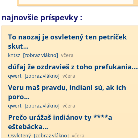
najnovšie príspevky :
To naozaj je osvletený ten petríček
skut...
kntsz
[zobraz vlákno]
včera
dúfaj že ozdravieš z toho prefukania....
qwert
[zobraz vlákno]
včera
Veru maš pravdu, indiani sú, ak ich
poro...
qwert
[zobraz vlákno]
včera
Prečo urážaš indiánov ty ****a
eštebácka...
Osvletený
[zobraz vlákno]
včera