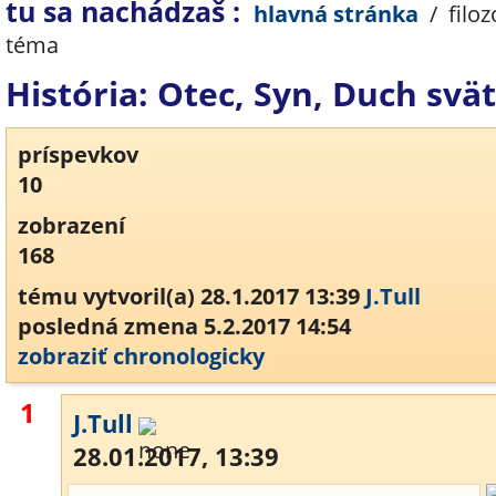
tu sa nachádzaš :
hlavná stránka
/
filoz
téma
História: Otec, Syn, Duch svä
príspevkov
10
zobrazení
168
tému vytvoril(a) 28.1.2017 13:39
J.Tull
posledná zmena 5.2.2017 14:54
zobraziť chronologicky
1
J.Tull
28.01.2017, 13:39