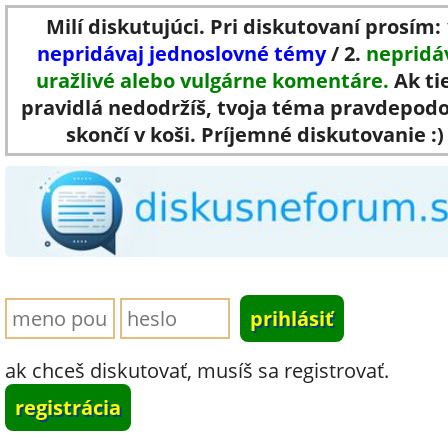
Milí diskutujúci. Pri diskutovaní prosím: 
nepridávaj jednoslovné témy
/ 2.
nepridá
uražlivé alebo vulgárne komentáre.
Ak ti
pravidlá nedodržíš, tvoja téma pravdepod
skončí v koši. Príjemné diskutovanie :)
ak chceš diskutovať, musíš sa registrovať.
registrácia