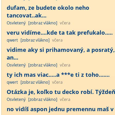
dufam, ze budete okolo neho
tancovat..ak...
Osvletený
[zobraz vlákno]
včera
veru vidíme....kde ta tak prefukalo.....
qwert
[zobraz vlákno]
včera
vidime aky si prihamovaný, a posratý,
an...
Osvletený
[zobraz vlákno]
včera
ty ich mas viac.....a ***e ti z toho.......
qwert
[zobraz vlákno]
včera
Otázka je, koľko tu decko robí. Týžde
Osvletený
[zobraz vlákno]
včera
no vidíš aspon jednu premennu maš v 