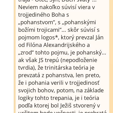
Neviem nakoľko súvisí viera v
trojjediného Boha s
„pohanstvom“, s „pohanskými
božími trojicami“... skôr súvisí s
pojmom logos*, ktorý prevzal Ján
od Filóna Alexandrijského a
„zrod“ tohto pojmu, je pohanský...
ak však JS trepú (nepodloženie
tvrdia), že trinitárska teória je
prevzatá z pohanstva, len preto,
že i pohania verili v trojjedinosť
svojich bohov, potom, na základe
logiky tohto trepania, je i teória
podľa ktorej bol Ježiš stvorený v
určitom bode večnosti, je prebratá