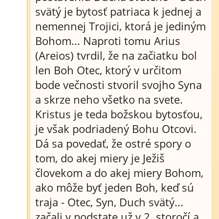
svätý je bytosť patriaca k jednej a
nemennej Trojici, ktorá je jediným
Bohom... Naproti tomu Arius
(Areios) tvrdil, že na začiatku bol
len Boh Otec, ktorý v určitom
bode večnosti stvoril svojho Syna
a skrze neho všetko na svete.
Kristus je teda božskou bytosťou,
je však podriadený Bohu Otcovi.
Dá sa povedať, že ostré spory o
tom, do akej miery je Ježiš
človekom a do akej miery Bohom,
ako môže byť jeden Boh, keď sú
traja - Otec, Syn, Duch svätý...
začali v podstate už v 2. storočí a