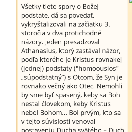
Všetky tieto spory o Božej
podstate, dá sa povedať,
vykryštalizovali na začiatku 3.
storočia v dva protichodné
názory. Jeden presadzoval
Athanasius, ktorý zastával názor,
podľa ktorého je Kristus rovnakej
(jednej) podstaty ("homoousios" -
„súpodstatný“) s Otcom, že Syn je
rovnako večný ako Otec. Nemohli
by sme byť spasený, keby sa Boh
nestal človekom, keby Kristus
nebol Bohom... Bol prvým, kto sa
v tejto súvislosti venoval
postaveniu Ducha svätého – Duch