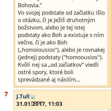
Bohovia.“
Vo svojej podstate od začiatku išlo
o otázku, či je Ježiš druhotným
božstvom, alebo je tej istej
podstaty ako Boh a existuje s ním
večne, či je ako Boh
(„homoiousios“), alebo je rovnakej
(jednej) podstaty ("homoousios").
Kvôli nej sa „od začiatkov“ viedli
ostré spory, ktoré boli
sprevádzané aj násilím...
7
J.Tull
31.01.2017, 11:03