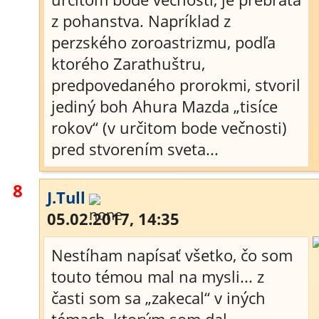
z pohanstva. Napríklad z
perzského zoroastrizmu, podľa
ktorého Zarathuštru,
predpovedaného prorokmi, stvoril
jediný boh Ahura Mazda „tisíce
rokov“ (v určitom bode večnosti)
pred stvorením sveta...
8
J.Tull
05.02.2017, 14:35
Nestíham napísať všetko, čo som
touto témou mal na mysli... z
časti som sa „zakecal“ v iných