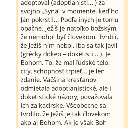
adoptoval (adoptianisti... ) za
svojho „Syna“ v momente, keď ho
Ján pokrstil... Podľa iných je tomu
opačne. Ježiš je natoľko božským,
že nemohol byť človekom. Tvrdili,
že Ježiš ním nebol, iba sa tak javil
(grécky dokeo – doketisti... ). Je
Bohom. To, že mal ľudské telo,
city, schopnosť trpieť... je len
zdanie. Väčšina kresťanov
odmietala adoptianistické, ale i
doketistické názory, považovala
ich za kacírske. Všeobecne sa
tvrdilo, že Ježiš je tak človekom
ako aj Bohom. Ak je však Boh