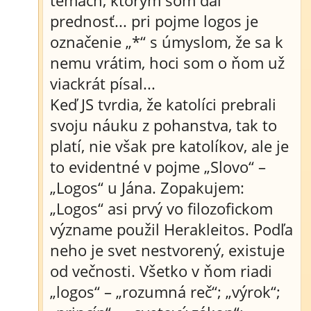
témach, ktorým som dal
prednosť... pri pojme logos je
označenie „*“ s úmyslom, že sa k
nemu vrátim, hoci som o ňom už
viackrát písal...
Keď JS tvrdia, že katolíci prebrali
svoju náuku z pohanstva, tak to
platí, nie však pre katolíkov, ale je
to evidentné v pojme „Slovo“ –
„Logos“ u Jána. Zopakujem:
„Logos“ asi prvý vo filozofickom
význame použil Herakleitos. Podľa
neho je svet nestvorený, existuje
od večnosti. Všetko v ňom riadi
„logos“ – „rozumná reč“; „výrok“;