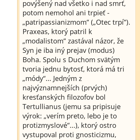
povýšený nad všetko i nad smrť,
potom nemohol ani trpieť -
„patripassianizmom“ („Otec trpí“).
Praxeas, ktorý patril k
„modalistom“ zastával názor, že
Syn je iba iný prejav (modus)
Boha. Spolu s Duchom svätým
tvoria jednu bytosť, ktorá má tri
„módy“... Jedným z
najvýznamnejších (prvých)
kresťanských filozofov bol
Tertullianus (jemu sa pripisuje
výrok: „verím preto, lebo je to
protizmyslové“...), ktorý ostro
vystupoval proti gnosticizmu,