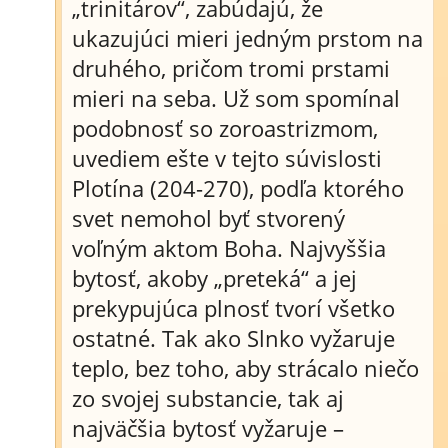
„trinitárov“, zabúdajú, že
ukazujúci mieri jedným prstom na
druhého, pričom tromi prstami
mieri na seba. Už som spomínal
podobnosť so zoroastrizmom,
uvediem ešte v tejto súvislosti
Plotína (204-270), podľa ktorého
svet nemohol byť stvorený
voľným aktom Boha. Najvyššia
bytosť, akoby „preteká“ a jej
prekypujúca plnosť tvorí všetko
ostatné. Tak ako Slnko vyžaruje
teplo, bez toho, aby strácalo niečo
zo svojej substancie, tak aj
najväčšia bytosť vyžaruje –