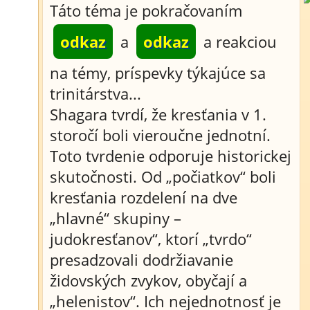
Táto téma je pokračovaním
odkaz
a
odkaz
a reakciou
na témy, príspevky týkajúce sa
trinitárstva...
Shagara tvrdí, že kresťania v 1.
storočí boli vieroučne jednotní.
Toto tvrdenie odporuje historickej
skutočnosti. Od „počiatkov“ boli
kresťania rozdelení na dve
„hlavné“ skupiny –
judokresťanov“, ktorí „tvrdo“
presadzovali dodržiavanie
židovských zvykov, obyčají a
„helenistov“. Ich nejednotnosť je