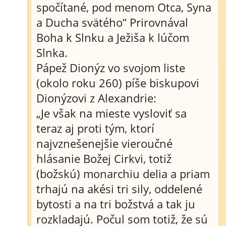
spočítané, pod menom Otca, Syna
a Ducha svätého“ Prirovnával
Boha k Slnku a Ježiša k lúčom
Slnka.
Pápež Dionýz vo svojom liste
(okolo roku 260) píše biskupovi
Dionýzovi z Alexandrie:
„Je však na mieste vysloviť sa
teraz aj proti tým, ktorí
najvznešenejšie vieroučné
hlásanie Božej Cirkvi, totiž
(božskú) monarchiu delia a priam
trhajú na akési tri sily, oddelené
bytosti a na tri božstvá a tak ju
rozkladajú. Počul som totiž, že sú