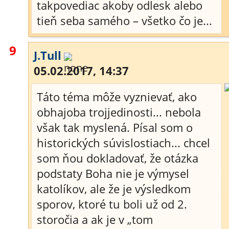
takpovediac akoby odlesk alebo
tieň seba samého – všetko čo je...
9
J.Tull
05.02.2017, 14:37
Táto téma môže vyznievať, ako
obhajoba trojjedinosti... nebola
však tak myslená. Písal som o
historických súvislostiach... chcel
som ňou dokladovať, že otázka
podstaty Boha nie je výmysel
katolíkov, ale že je výsledkom
sporov, ktoré tu boli už od 2.
storočia a ak je v „tom