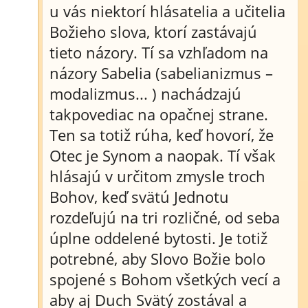
u vás niektorí hlásatelia a učitelia
Božieho slova, ktorí zastávajú
tieto názory. Tí sa vzhľadom na
názory Sabelia (sabelianizmus –
modalizmus... ) nachádzajú
takpovediac na opačnej strane.
Ten sa totiž rúha, keď hovorí, že
Otec je Synom a naopak. Tí však
hlásajú v určitom zmysle troch
Bohov, keď svätú Jednotu
rozdeľujú na tri rozličné, od seba
úplne oddelené bytosti. Je totiž
potrebné, aby Slovo Božie bolo
spojené s Bohom všetkých vecí a
aby aj Duch Svätý zostával a