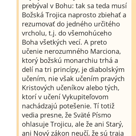
prebýval v Bohu: tak sa teda musí
Božská Trojica naprosto zbiehať a
rezumovať do jedného určitého
vrcholu, t.j. do všemohúceho
Boha všetkých vecí. A preto
učenie nerozumného Marciona,
ktorý božskú monarchiu trhá a
delí na tri princípy, je diabolským
učením, nie však učením pravých
Kristových učeníkov alebo tých,
ktorí v učení Vykupiteľovom
nachádzajú potešenie. Tí totiž
vedia presne, že Sväté Písmo
ohlasuje Trojicu, ale že ani Starý,
ani Nový zákon neučí, že sú traja