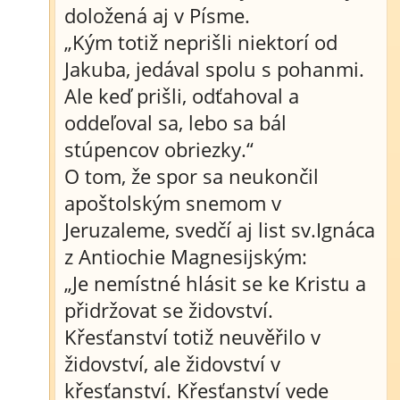
doložená aj v Písme.
„Kým totiž neprišli niektorí od
Jakuba, jedával spolu s pohanmi.
Ale keď prišli, odťahoval a
oddeľoval sa, lebo sa bál
stúpencov obriezky.“
O tom, že spor sa neukončil
apoštolským snemom v
Jeruzaleme, svedčí aj list sv.Ignáca
z Antiochie Magnesijským:
„Je nemístné hlásit se ke Kristu a
přidržovat se židovství.
Křesťanství totiž neuvěřilo v
židovství, ale židovství v
křesťanství. Křesťanství vede