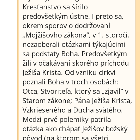
Kresťanstvo sa šírilo
predovšetkým ústne. I preto sa,
okrem sporov o dodržovaní
„Mojžišovho zákona“, v 1. storočí,
nezaoberali otázkami týkajúcimi
sa podstaty Boha. Predovšetkým
žili v očakávaní skorého príchodu
Ježiša Krista. Od vzniku cirkvi
poznali Boha v troch osobách:
Otca, Stvoriteľa, ktorý sa „zjavil“ v
Starom zákone; Pána Ježiša Krista,
Vzkrieseného a Ducha svätého.
Medzi prvé polemiky patrila
otázka ako chápať Ježišov božský
pôvod (na ktorom sa všetci