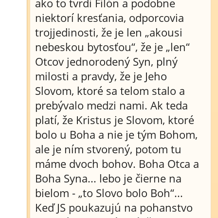
ako to tvrdí Filón a podobne
niektorí kresťania, odporcovia
trojjedinosti, že je len „akousi
nebeskou bytosťou“, že je „len“
Otcov jednorodený Syn, plný
milosti a pravdy, že je Jeho
Slovom, ktoré sa telom stalo a
prebývalo medzi nami. Ak teda
platí, že Kristus je Slovom, ktoré
bolo u Boha a nie je tým Bohom,
ale je ním stvorený, potom tu
máme dvoch bohov. Boha Otca a
Boha Syna... lebo je čierne na
bielom - „to Slovo bolo Boh“...
Keď JS poukazujú na pohanstvo