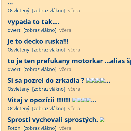
...
Osvletený
[zobraz vlákno]
včera
vypada to tak....
qwert
[zobraz vlákno]
včera
Je to decko ruska!!!
Osvletený
[zobraz vlákno]
včera
to je ten prefukany motorkar ...alias šp
qwert
[zobraz vlákno]
včera
Si sa pozrel do zrkadla ?
...
Osvletený
[zobraz vlákno]
včera
Vitaj v opozícii !!!!!!!!
...
Osvletený
[zobraz vlákno]
včera
Sprostí vychovali sprostých.
Fotón
[zobraz vlákno]
včera