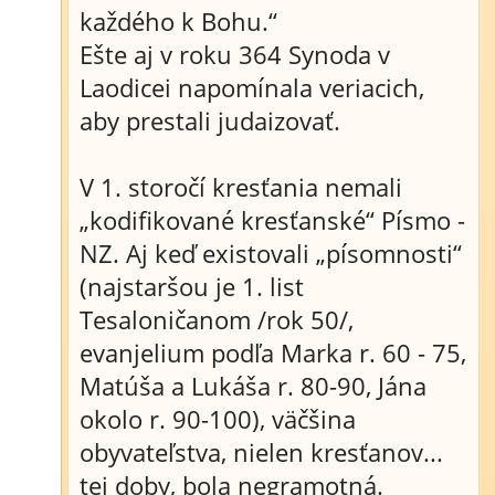
každého k Bohu.“
Ešte aj v roku 364 Synoda v
Laodicei napomínala veriacich,
aby prestali judaizovať.
V 1. storočí kresťania nemali
„kodifikované kresťanské“ Písmo -
NZ. Aj keď existovali „písomnosti“
(najstaršou je 1. list
Tesaloničanom /rok 50/,
evanjelium podľa Marka r. 60 - 75,
Matúša a Lukáša r. 80-90, Jána
okolo r. 90-100), väčšina
obyvateľstva, nielen kresťanov...
tej doby, bola negramotná.