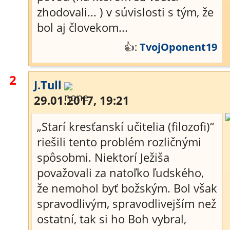
zhodovali... ) v súvislosti s tým, že
bol aj človekom...
👍:
TvojOponent19
2
J.Tull
29.01.2017, 19:21
„Starí kresťanskí učitelia (filozofi)“
riešili tento problém rozličnými
spôsobmi. Niektorí Ježiša
považovali za natoľko ľudského,
že nemohol byť božským. Bol však
spravodlivým, spravodlivejším než
ostatní, tak si ho Boh vybral,