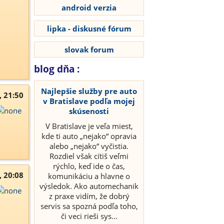
android verzia
lipka - diskusné fórum
slovak forum
blog dňa :
Najlepšie služby pre auto
, 21:50
v Bratislave podľa mojej
skúsenosti
V Bratislave je veľa miest,
kde ti auto „nejako“ opravia
alebo „nejako“ vyčistia.
Rozdiel však cítiš veľmi
rýchlo, keď ide o čas,
, 20:08
komunikáciu a hlavne o
výsledok. Ako automechanik
z praxe vidím, že dobrý
servis sa spozná podľa toho,
či veci rieši sys...