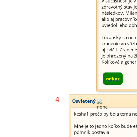
V súčasnosti je 
zdravotný stav j
následkov. Mila
ako aj pracovník
uviedol jeho obh
Lučanský sa nem
zranenie vo väz
aj cvičiť. Zrane
je ohrozený na ž
Kolíková a generá
odkaz
4
Osvietený
kesha1 prečo by bola tema n
Mne je to jedno koľko bude 
pomník postavia .