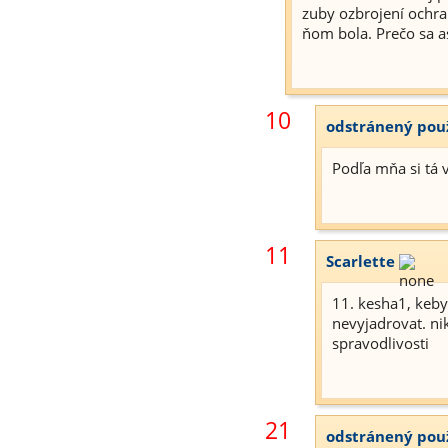
zuby ozbrojení ochran
ňom bola. Prečo sa as
10
odstránený pou
Podľa mňa si tá 
11
Scarlette
11. kesha1, keby
nevyjadrovat. nik
spravodlivosti
21
odstránený pou