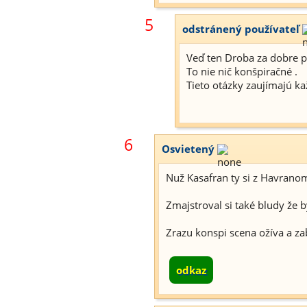
5
odstránený používateľ
Veď ten Droba za dobre p
To nie nič konšpiračné .
Tieto otázky zaujímajú k
6
Osvietený
Nuž Kasafran ty si z Havranom
Zmajstroval si také bludy že by
Zrazu konspi scena ožíva a zab
odkaz