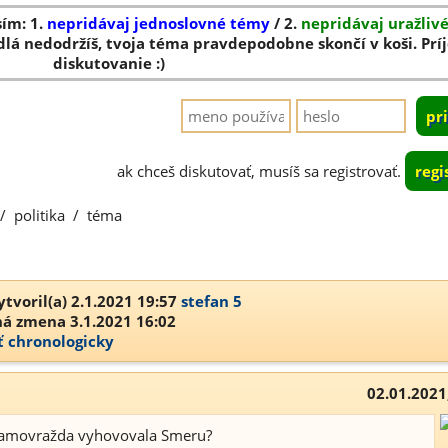
sím: 1.
nepridávaj jednoslovné témy
/ 2.
nepridávaj uražliv
dlá nedodržíš, tvoja téma pravdepodobne skončí v koši. Pr
diskutovanie :)
ak chceš diskutovať, musíš sa registrovať.
regi
/
politika
/
téma
tvoril(a) 2.1.2021 19:57
stefan 5
á zmena 3.1.2021 16:02
ť chronologicky
02.01.2021
? Samovražda vyhovovala Smeru?