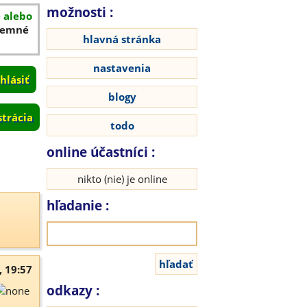
možnosti :
é alebo
íjemné
hlavná stránka
nastavenia
blogy
strácia
todo
online účastníci :
nikto (nie) je online
hľadanie :
, 19:57
odkazy :