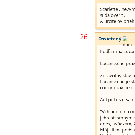
Scarlette , nevym
si dá overiť .
A určite by pri
26
Osvietený
Podľa mňa Lučan
Lučanského právn
Zdravotný stav 
Lučanského je s
cudzím zavinení
Ani pokus o sam
"Vzhľadom na me
jeho písomným 
dnes, uvádzam, 
Môj klient podst