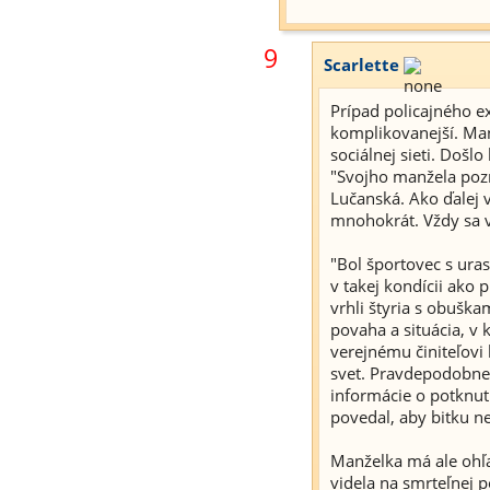
9
Scarlette
Prípad policajného e
komplikovanejší. Man
sociálnej sieti. Došlo 
"Svojho manžela pozn
Lučanská. Ako ďalej v
mnohokrát. Vždy sa vš
"Bol športovec s ura
v takej kondícii ako 
vrhli štyria s obušk
povaha a situácia, v 
verejnému činiteľovi 
svet. Pravdepodobne 
informácie o potknut
povedal, aby bitku ne
Manželka má ale ohľ
videla na smrteľnej 