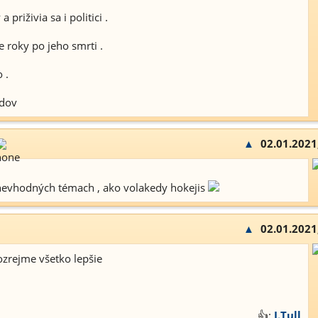
priživia sa i politici .
e roky po jeho smrti .
 .
udov
▲
02.01.2021
nevhodných témach , ako volakedy hokejis
▲
02.01.2021
ozrejme všetko lepšie
👍:
J.Tull