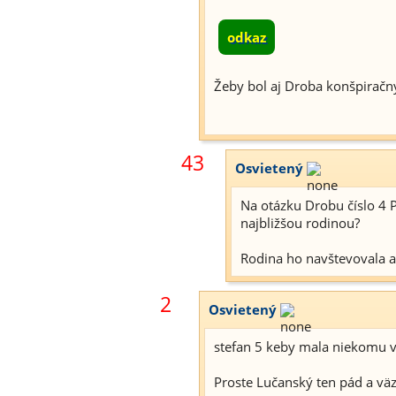
odkaz
Žeby bol aj Droba konšpiračny
43
Osvietený
Na otázku Drobu číslo 4 
najbližšou rodinou?
Rodina ho navštevovala 
2
Osvietený
stefan 5 keby mala niekomu v
Proste Lučanský ten pád a väzb