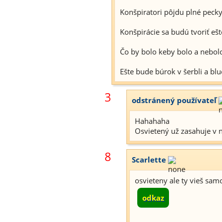
Konšpiratori pôjdu plné pecky a 
Konšpirácie sa budú tvoriť ešt
Čo by bolo keby bolo a nebolo
Ešte bude búrok v šerbli a bl
3
odstránený používateľ
Hahahaha
Osvietený už zasahuje v 
8
Scarlette
osvieteny ale ty vieš sam
odkaz