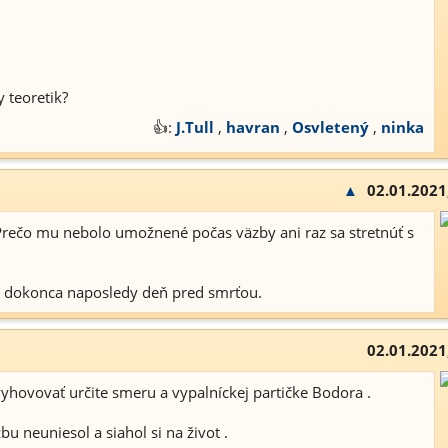
 teoretik?
👍:
J.Tull
,
havran
,
Osvletený
,
ninka
▲
02.01.2021
Prečo mu nebolo umožnené počas väzby ani raz sa stretnúť s
a dokonca naposledy deň pred smrťou.
02.01.2021
yhovovať určite smeru a vypalníckej partičke Bodora .
u neuniesol a siahol si na život .