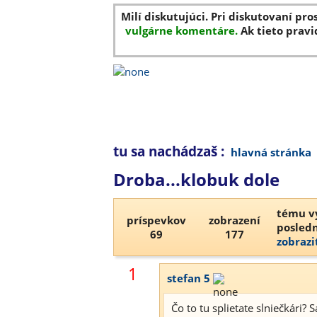
Milí diskutujúci. Pri diskutovaní pro
vulgárne komentáre.
Ak tieto pravi
tu sa nachádzaš :
hlavná stránka
Droba...klobuk dole
tému vy
príspevkov
zobrazení
posledn
69
177
zobrazi
1
stefan 5
Čo to tu splietate slniečkári