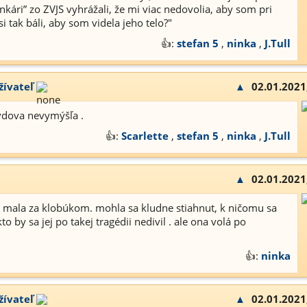
kári” zo ZVJS vyhrážali, že mi viac nedovolia, aby som pri
i tak báli, aby som videla jeho telo?"
👍:
stefan 5
,
ninka
,
J.Tull
žívateľ
▲
02.01.2021
vdova nevymýšľa .
👍:
Scarlette
,
stefan 5
,
ninka
,
J.Tull
▲
02.01.2021
 mala za klobúkom. mohla sa kludne stiahnut, k ničomu sa
to by sa jej po takej tragédii nedivil . ale ona volá po
👍:
ninka
žívateľ
▲
02.01.2021