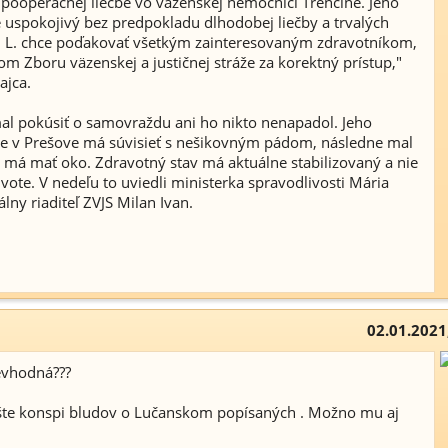
v pooperačnej liečbe vo väzenskej nemocnici Trenčíne. Jeho
e uspokojivý bez predpokladu dlhodobej liečby a trvalých
n L. chce poďakovať všetkým zainteresovaným zdravotníkom,
om Zboru väzenskej a justičnej stráže za korektný prístup,"
ajca.
al pokúsiť o samovraždu ani ho nikto nenapadol. Jeho
be v Prešove má súvisieť s nešikovným pádom, následne mal
né má mať oko. Zdravotný stav má aktuálne stabilizovaný a nie
ivote. V nedeľu to uviedli ministerka spravodlivosti Mária
lny riaditeľ ZVJS Milan Ivan.
02.01.2021
evhodná???
ešte konspi bludov o Lučanskom popísaných . Možno mu aj