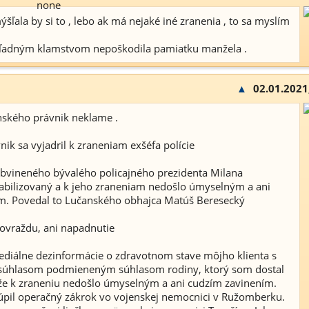
ýšľala by si to , lebo ak má nejaké iné zranenia , to sa myslím
ehľadným klamstvom nepoškodila pamiatku manžela .
▲
02.01.2021
ského právnik neklame .
ik sa vyjadril k zraneniam exšéfa polície
obvineného bývalého policajného prezidenta Milana
tabilizovaný a k jeho zraneniam nedošlo úmyselným a ani
m. Povedal to Lučanského obhajca Matúš Beresecký
ovraždu, ani napadnutie
diálne dezinformácie o zdravotnom stave môjho klienta s
súhlasom podmieneným súhlasom rodiny, ktorý som dostal
že k zraneniu nedošlo úmyselným a ani cudzím zavinením.
úpil operačný zákrok vo vojenskej nemocnici v Ružomberku.