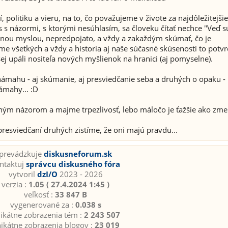
í, politiku a vieru, na to, čo považujeme v živote za najdôležitejši
 s s názormi, s ktorými nesúhlasím, sa človeku čítať nechce "Veď s
orenou myslou, nepredpojato, a vždy a zakaždým skúmať, čo je
me všetkých a vždy a historia aj naše súčasné skúsenosti to potvr
ej upáli nositeľa nových myšlienok na hranici (aj pomyselne).
ú námahu - aj skúmanie, aj presviedčanie seba a druhých o opaku -
námahy... :D
iným názorom a majme trpezlivosť, lebo máločo je ťažšie ako zme
 presviedčaní druhých zistíme, že oni majú pravdu...
prevádzkuje
diskusneforum.sk
ntaktuj
správcu diskusného fóra
vytvoril
dzI/O
2023 - 2026
verzia :
1.05 ( 27.4.2024 1:45 )
veľkosť :
33 847 B
vygenerované za :
0.038 s
ikátne zobrazenia tém :
2 243 507
ikátne zobrazenia blogov :
23 019