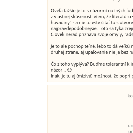
Oveľa ťažšie je to s názormi na iných ľud
z vlastnej skúsenosti viem, že literatúru
hovadiny" - a nie to ešte čítať to s otv
najpravdepodobnejšie. Toto sa týka zrej
Človek nerád priznáva svoje omyly, radš
Je to ale pochopiteľné, lebo to dá veľk
druhej strane, aj upaľovanie nie je bez 
Čo z toho vyplýva? Buďme tolerantní k 
názor... 🙂
Inak, je tu aj (mizivá) možnosť, že popri
ko
un
un