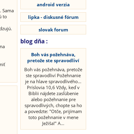
android verzia
e. Sama
ú to
lipka - diskusné fórum
dzujú.
slovak forum
blog dňa :
 na
Boh vás požehnáva,
pretože ste spravodliví
niť
Boh vás požehnáva, pretože
ste spravodliví Požehnanie
je na hlave spravodlivého...
Príslovia 10,6 Vždy, keď v
Biblii nájdete zasľúbenie
alebo požehnanie pre
spravodlivých, chopte sa ho
a povedzte: "Otče, prijímam
toto požehnanie v mene
Ježiša!" A...