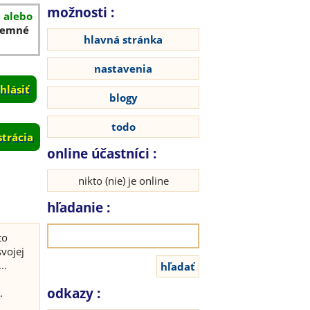
možnosti :
é alebo
íjemné
hlavná stránka
nastavenia
blogy
todo
strácia
online účastníci :
nikto (nie) je online
hľadanie :
to
svojej
..
odkazy :
.