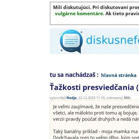
Milí diskutujúci. Pri diskutovaní pro
vulgárne komentáre.
Ak tieto pravi
tu sa nachádzaš :
hlavná stránka
Ťažkosti presviedčania (
vytvoril(a)
Nadja
, 22.12.2023 11:19, zobrazený
502
x
Je veľmi zaujímavé, že naše presvedčeni
všetci, ale málokto proti tomu aj bojuje
verzii pravdy poúčať druhých a nedá nám
Taký banálny príklad - moja mamka ma uč
Dodržiavala som to veľmi dlho, kým som zi