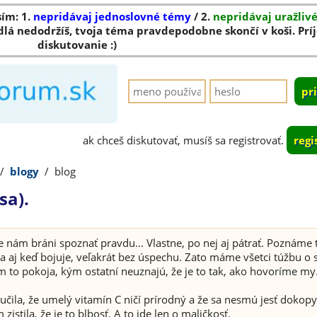
sím: 1.
nepridávaj jednoslovné témy
/ 2.
nepridávaj uražliv
dlá nedodržíš, tvoja téma pravdepodobne skončí v koši. Pr
diskutovanie :)
ak chceš diskutovať, musíš sa registrovať.
regi
/
blogy
/
blog
sa).
e nám bráni spoznať pravdu... Vlastne, po nej aj pátrať. Poznáme 
, a aj keď bojuje, veľakrát bez úspechu. Zato máme všetci túžbu o 
 to pokoja, kým ostatní neuznajú, že je to tak, ako hovoríme my.
ila, že umelý vitamín C ničí prírodný a že sa nesmú jesť dokopy
stila, že je to blbosť. A to ide len o maličkosť.