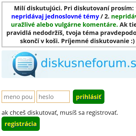
Milí diskutujúci. Pri diskutovaní prosím: 
nepridávaj jednoslovné témy
/ 2.
nepridá
uražlivé alebo vulgárne komentáre.
Ak ti
pravidlá nedodržíš, tvoja téma pravdepod
skončí v koši. Príjemné diskutovanie :)
ak chceš diskutovať, musíš sa registrovať.
registrácia