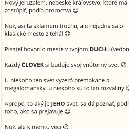
Nový Jeruzalem, nebeské kráľovstvo, ktoré má
zostúpiť, podľa proroctva 😉
Nuž, asi ťa sklamem trochu, ale nejedná sa o
klasické mesto z tehál 😉
Pisateľ hovorí o meste v tvojom
DUCH
u (vedom
Každý
ČLOVEK
si buduje svoj vnútorný svet 😉
U niekoho ten svet vyzerá premakane a
megalomansky, u niekoho sú to len rozvaliny 
Apropó, to aký je
JEHO
svet, sa dá poznať, pod
toho, ako sa prejavuje 😉
Nuž, ale k meritu veci 😉