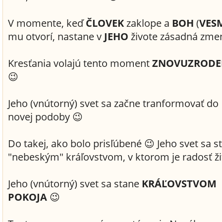
V momente, keď
ČLOVEK
zaklope a
BOH
(
VES
mu otvorí, nastane v
JEHO
živote zásadná zme
Kresťania volajú tento moment
ZNOVUZRODE
😉
Jeho (vnútorný) svet sa začne tranformovať do
novej podoby 😉
Do takej, ako bolo prisľúbené 😉 Jeho svet sa s
"nebeským" kráľovstvom, v ktorom je radosť ži
Jeho (vnútorný) svet sa stane
KRÁĽOVSTVOM
POKOJA
😉