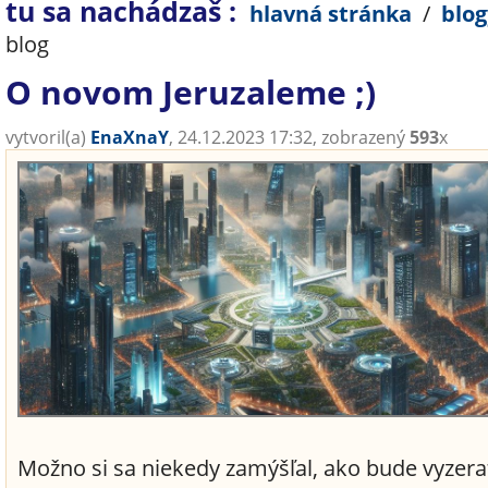
tu sa nachádzaš :
hlavná stránka
/
blog
blog
O novom Jeruzaleme ;)
vytvoril(a)
EnaXnaY
, 24.12.2023 17:32, zobrazený
593
x
Možno si sa niekedy zamýšľal, ako bude vyzera