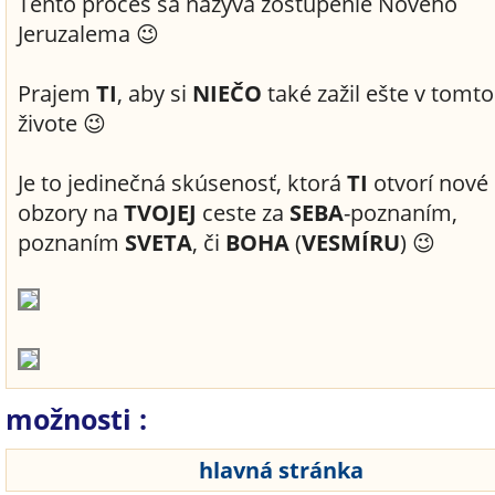
Tento proces sa nazýva zostúpenie Nového
Jeruzalema 😉
Prajem
TI
, aby si
NIEČO
také zažil ešte v tomto
živote 😉
Je to jedinečná skúsenosť, ktorá
TI
otvorí nové
obzory na
TVOJEJ
ceste za
SEBA
-poznaním,
poznaním
SVETA
, či
BOHA
(
VESMÍRU
) 😉
možnosti :
hlavná stránka